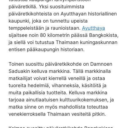
päiväretkillä. Yksi suosituimmista
päiväretkikohteista on Ayutthayan historiallinen
kaupunki, joka on tunnettu upeista
temppeleistään ja raunioistaan.
Ayutthaya
sijaitsee noin 80 kilometrin päässä Bangkokista,
ja siellä voi tutustua Thaimaan kuningaskunnan
entisen pääkaupungin historiaan.
Toinen suosittu päiväretkikohde on Damnoen
Saduakin kelluva markkina. Tällä markkinalla
matkailijat voivat kierrellä veneillä ja ostaa
tuoreita hedelmiä, vihanneksia, käsitöitä ja
muita paikallisia tuotteita. Kelluva markkina
tarjoaa ainutlaatuisen kulttuurikokemuksen, ja
matka sinne on myös mahdollista toteuttaa
venekierroksella Thaimaan vesiteitä pitkin.