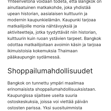
Yhteenvetona voidaan todeta, että Bangkok on
ainutlaatuinen matkakohde, joka yhdistää
upean historian, aasialaisen kulttuurin ja
modernin kaupunkielämän. Kaupunki tarjoaa
matkailijoille monia nähtävyyksiä ja
aktiviteetteja, jotka tyydyttävät niin historian,
kulttuurin kuin ruoan ystävien tarpeet. Bangkok
odottaa matkailijoitaan avoimin käsin ja tarjoaa
ikimuistoisia kokemuksia Thaimaan
pääkaupungin sydämessä.
Shoppailumahdollisuudet
Bangkok on tunnettu ympäri maailmaa
erinomaisista shoppailumahdollisuuksistaan.
Kaupungissa sijaitsee useita suuria
ostoskeskuksia, joissa voi viettää päivän
ostosten parissa. Yksi suosituimmista