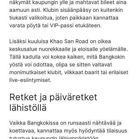
näkymät kaupungin ylle ja mahtavat bileet aina
aamuun asti. Klubin sisäänpääsy on kuitenkin
tiukasti valikoitua, joten paikkaan kannattaa
varata pöytä tai VIP-passi etukäteen.
Lisäksi kuuluisa Khao San Road on oikea
keskusalue nuorekkaalle ja eloisalle yöelämälle.
Tällä kadulla voi kokea kaiken, mitä Bangkokin
yöstä voi odottaa, olipa se sitten valtavat
monimutkaiset klubit, vilkkaat baarit tai erilaiset
live-esiintymiset.
Retket ja päiväretket
lähistöllä
Vaikka Bangkokissa on runsaasti nähtävää ja
koettavaa, kannattaa myös hyödyntää tilaisuus
tutustua kaupungin lähiympäristöön