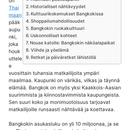
on
Historialliset nähtävyydet
Thai
Kulttuurikokemukset Bangkokissa
maan
Shoppailumahdollisuudet
pääk
Bangkokin ruokakulttuuri
aupu
Uskonnolliset kohteet
nki,
Nouse katolle: Bangkokin näköalapaikat
joka
Viihde ja yöelämä
houk
Retket ja päiväretket lähistöllä
uttele
e
vuosittain tuhansia matkailijoita ympäri
maailmaa. Kaupunki on värikäs, vilkas ja täynnä
elämää. Bangkok on myös yksi Kaakkois-Aasian
suurimmista ja kiinnostavimmista kaupungeista.
Sen suuri koko ja monimuotoisuus tarjoavat
matkailijoille runsaasti nähtävää ja koettavaa.
Bangkokin asukasluku on yli 10 miljoonaa, ja se