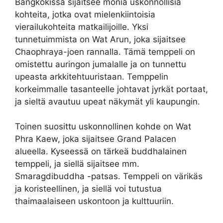
Bangkokissa sijaitsee monia uskonnollisia
kohteita, jotka ovat mielenkiintoisia
vierailukohteita matkailijoille. Yksi
tunnetuimmista on Wat Arun, joka sijaitsee
Chaophraya-joen rannalla. Tämä temppeli on
omistettu auringon jumalalle ja on tunnettu
upeasta arkkitehtuuristaan. Temppelin
korkeimmalle tasanteelle johtavat jyrkät portaat,
ja sieltä avautuu upeat näkymät yli kaupungin.
Toinen suosittu uskonnollinen kohde on Wat
Phra Kaew, joka sijaitsee Grand Palacen
alueella. Kyseessä on tärkeä buddhalainen
temppeli, ja siellä sijaitsee mm.
Smaragdibuddha -patsas. Temppeli on värikäs
ja koristeellinen, ja siellä voi tutustua
thaimaalaiseen uskontoon ja kulttuuriin.