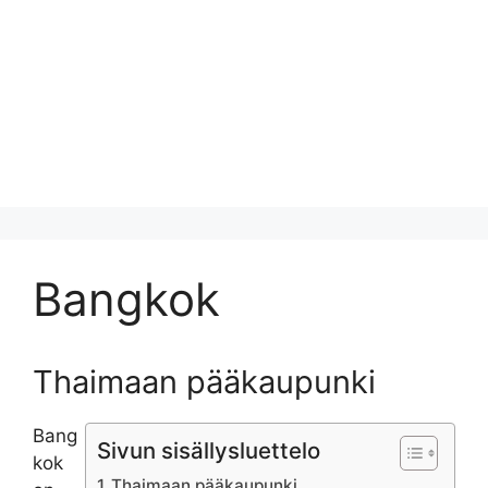
Bangkok
Thaimaan pääkaupunki
Bang
Sivun sisällysluettelo
kok
Thaimaan pääkaupunki