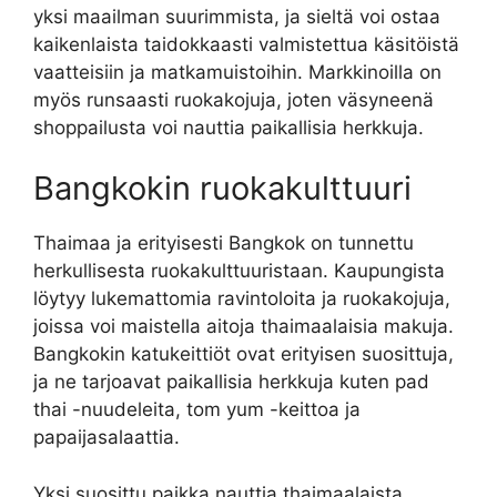
yksi maailman suurimmista, ja sieltä voi ostaa
kaikenlaista taidokkaasti valmistettua käsitöistä
vaatteisiin ja matkamuistoihin. Markkinoilla on
myös runsaasti ruokakojuja, joten väsyneenä
shoppailusta voi nauttia paikallisia herkkuja.
Bangkokin ruokakulttuuri
Thaimaa ja erityisesti Bangkok on tunnettu
herkullisesta ruokakulttuuristaan. Kaupungista
löytyy lukemattomia ravintoloita ja ruokakojuja,
joissa voi maistella aitoja thaimaalaisia makuja.
Bangkokin katukeittiöt ovat erityisen suosittuja,
ja ne tarjoavat paikallisia herkkuja kuten pad
thai -nuudeleita, tom yum -keittoa ja
papaijasalaattia.
Yksi suosittu paikka nauttia thaimaalaista