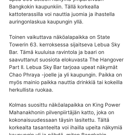
Bangkokin kaupunkiin. Tällä korkealla
kattoterassilla voi nauttia juomia ja ihastella
auringonlaskua kaupungin yllä.
Toinen vaikuttava näköalapaikka on State
Towerin 63. kerroksessa sijaitseva Lebua Sky
Bar. Tämä kuuluisa ravintola ja baari on
saavuttanut suosiota elokuvasta The Hangover
Part II. Lebua Sky Bar tarjoaa upeat näkymät
Chao Phraya -joelle ja yli kaupungin. Paikka on
myös mainio paikka nauttia drinkkiä tai kokeilla
herkullista ruokaa.
Kolmas suosittu näköalapaikka on King Power
Mahanakhonin pilvenpiirtäjän katto, joka on
kokonaisuudessaan täysin lasitettu. Tältä
korkealta tasanteelta voi ihailla upeita näkymiä