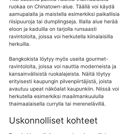
ruokaa on Chinatown-alue. Täällä voi käydä
aamupalalla ja maistella esimerkiksi paikallisia
riisipuuroja tai dumplingseja. Illalla alue herää
eloon ja kaduilla on tarjolla runsaasti
ravintoloita, joissa voi herkutella kiinalaisilla
herkuilla.
Bangkokista löytyy myös useita gourmet-
ravintoloita, joissa voi nauttia moderneista ja
kansainvälisistä ruokalajeista. Näitä löytyy
erityisesti kaupungin pilvenpiirtäjistä, joista
avautuu upeat näköalat kaupunkiin. Niissä voi
herkutella esimerkiksi maailmankuululla
thaimaalaisella currylla tai merenelävillä.
Uskonnolliset kohteet