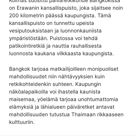
Kolmas suosittu päiväretkikohde Bangkokissa
on Erawanin kansallispuisto, joka sijaitsee noin
200 kilometrin päässä kaupungista. Tämä
kansallispuisto on tunnettu upeista
vesiputouksistaan ja luonnonkauniista
ympäristöstään. Puistossa voi tehdä
patikointiretkiä ja nauttia rauhallisesta
luonnosta kaukana vilkkaasta kaupungista.
Bangkok tarjoaa matkailijoilleen monipuoliset
mahdollisuudet niin nähtävyyksien kuin
retkikohteidenkin suhteen. Kaupungin
näköalapaikoilla voi ihastella kaunista
maisemaa, yöelämä tarjoaa unohtumattomia
elämyksiä ja lähialueen päiväretket antavat
mahdollisuuden tutustua Thaimaan rikkaaseen
kulttuuriin.