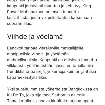
kaupungin yli ja nähdä, miten Bangkokin
kaupunki jatkuvasti muuttuu ja kehittyy. King
Power Mahanakhon on myös tunnettu
lasilattiasta, josta voi uskaltautua katsomaan
suoraan alas.
Viihde ja yöelämä
Bangkok tarjoaa vieraileville matkailijoille
monipuolisia viihde- ja yöelämän
mahdollisuuksia. Kaupunki on erityisen tunnettu
vilkkaasta yöelämästään, jossa on tarjolla niin
trendikkäitä baareja, yökerhoja kuin briljanttisia
kabaree-esityksiäkin.
Yksi suosituimmista yökerhoista Bangkokissa on
Ku De Ta, joka sijaitsee Sathornin alueella.
Tämä katolla sijaitseva klubitalo tarjoaa upeat