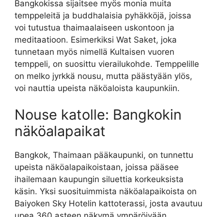
Bangkokissa sijaitsee myös monia muita
temppeleitä ja buddhalaisia pyhäkköjä, joissa
voi tutustua thaimaalaiseen uskontoon ja
meditaatioon. Esimerkiksi Wat Saket, joka
tunnetaan myös nimellä Kultaisen vuoren
temppeli, on suosittu vierailukohde. Temppelille
on melko jyrkkä nousu, mutta päästyään ylös,
voi nauttia upeista näköaloista kaupunkiin.
Nouse katolle: Bangkokin
näköalapaikat
Bangkok, Thaimaan pääkaupunki, on tunnettu
upeista näköalapaikoistaan, joissa pääsee
ihailemaan kaupungin siluettia korkeuksista
käsin. Yksi suosituimmista näköalapaikoista on
Baiyoken Sky Hotelin kattoterassi, josta avautuu
upea 360 asteen näkymä ympäröivään