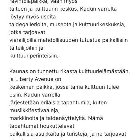
ravintolapaikka, vaan myös
taiteen ja kulttuurin keskus. Kadun varrelta
löytyy myös useita
taidegallerioita, museota ja kulttuurikeskuksia,
jotka tarjoavat
vierailijoille mahdollisuuden tutustua paikallisiin
taiteilijoihin ja
kulttuuriperinteisiin.
Kaunas on tunnettu rikasta kulttuurielämästään,
ja Liberty Avenue on
keskeinen paikka, jossa tämä kulttuuri tulee
esiin. Kadun varrella
järjestetään erilaisia tapahtumia, kuten
musiikkifestivaaleja,
markkinoita ja taidenäyttelyitä. Nämä
tapahtumat houkuttelevat
paikallisia asukkaita ja turisteja, ja ne tarjoavat