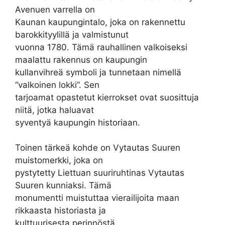
Avenuen varrella on
Kaunan kaupungintalo, joka on rakennettu
barokkityylillä ja valmistunut
vuonna 1780. Tämä rauhallinen valkoiseksi
maalattu rakennus on kaupungin
kullanvihreä symboli ja tunnetaan nimellä
“valkoinen lokki”. Sen
tarjoamat opastetut kierrokset ovat suosittuja
niitä, jotka haluavat
syventyä kaupungin historiaan.
Toinen tärkeä kohde on Vytautas Suuren
muistomerkki, joka on
pystytetty Liettuan suuriruhtinas Vytautas
Suuren kunniaksi. Tämä
monumentti muistuttaa vierailijoita maan
rikkaasta historiasta ja
kulttuurisesta perinnöstä.