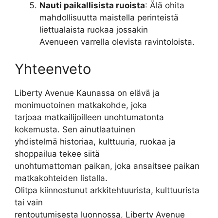
Nauti paikallisista ruoista
: Älä ohita
mahdollisuutta maistella perinteistä
liettualaista ruokaa jossakin
Avenueen varrella olevista ravintoloista.
Yhteenveto
Liberty Avenue Kaunassa on elävä ja
monimuotoinen matkakohde, joka
tarjoaa matkailijoilleen unohtumatonta
kokemusta. Sen ainutlaatuinen
yhdistelmä historiaa, kulttuuria, ruokaa ja
shoppailua tekee siitä
unohtumattoman paikan, joka ansaitsee paikan
matkakohteiden listalla.
Olitpa kiinnostunut arkkitehtuurista, kulttuurista
tai vain
rentoutumisesta luonnossa, Liberty Avenue