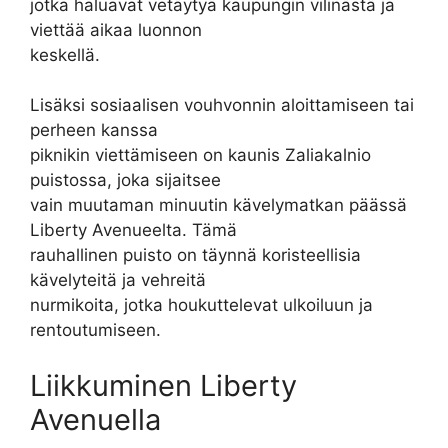
jotka haluavat vetäytyä kaupungin vilinästä ja
viettää aikaa luonnon
keskellä.
Lisäksi sosiaalisen vouhvonnin aloittamiseen tai
perheen kanssa
piknikin viettämiseen on kaunis Zaliakalnio
puistossa, joka sijaitsee
vain muutaman minuutin kävelymatkan päässä
Liberty Avenueelta. Tämä
rauhallinen puisto on täynnä koristeellisia
kävelyteitä ja vehreitä
nurmikoita, jotka houkuttelevat ulkoiluun ja
rentoutumiseen.
Liikkuminen Liberty
Avenuella