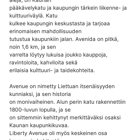
alėja, on Kaunan
pääkävelykatu ja kaupungin tärkein liikenne- ja
kulttuuriväylä. Katu
kulkee kaupungin keskustasta ja tarjoaa
erinomaisen mahdollisuuden
tutustua kaupunkiin jalan. Avenida on pitkä,
noin 1,6 km, ja sen
varrelta löytyy lukuisa joukko kauppoja,
ravintoloita, kahviloita sekä
erilaisia kulttuuri- ja taidekohteita.
Avenue on nimetty Liettuan itsenäisyyden
kunniaksi, ja sen historia
on monivaiheinen. Alun perin katu rakennettiin
1800-luvun lopulla, ja se
on sittemmin kehittynyt merkittäväksi osaksi
Kaunan kaupunkikuvaa.
Liberty Avenue oli myös keskeinen osa