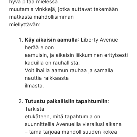
hyvä pitää mielessä
muutamia vinkkejä, jotka auttavat tekemään
matkasta mahdollisimman
miellyttävän:
Käy aikaisin aamulla
: Liberty Avenue
herää eloon
aamuisin, ja aikaisin liikkuminen erityisesti
kaduilla on rauhallista.
Voit ihailla aamun rauhaa ja samalla
nauttia raikkaasta
ilmasta.
Tutustu paikallisiin tapahtumiin
:
Tarkista
etukäteen, mitä tapahtumia on
suunnitteilla Avenueilla vierailusi aikana
– tämä tarjoaa mahdollisuuden kokea