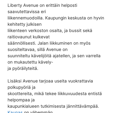
Liberty Avenue on erittäin helposti
saavutettavissa eri
liikennemuodoilla. Kaupungin keskusta on hyvin
kehitetty julkisen
liikenteen verkoston osalta, ja bussit sekä
raitiovaunut kulkevat
säännöllisesti. Jalan liikkuminen on myös
suositeltavaa, sillä Avenue on
suunniteltu kävelijöitä ajatellen, ja sen varrella
on mukautettu kävely-
ja pyöräilyteitä.
Lisäksi Avenue tarjoaa useita vuokrattavia
polkupyöriä ja
skoottereita, mikä tekee liikkuvuudesta entistä
helpompaa ja
kaupunkialueen tutkimisesta jännittävämpää.
Kaunas
on vähemmän