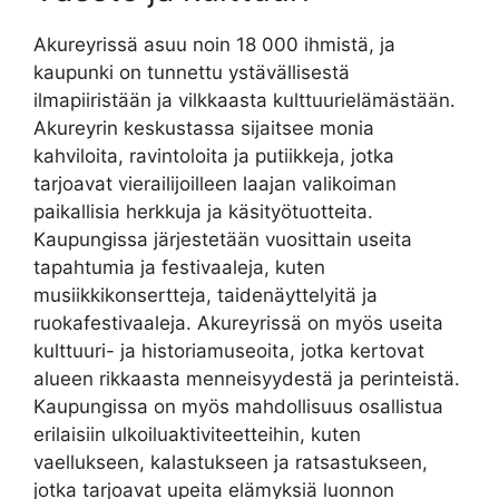
Akureyrissä asuu noin 18 000 ihmistä, ja
kaupunki on tunnettu ystävällisestä
ilmapiiristään ja vilkkaasta kulttuurielämästään.
Akureyrin keskustassa sijaitsee monia
kahviloita, ravintoloita ja putiikkeja, jotka
tarjoavat vierailijoilleen laajan valikoiman
paikallisia herkkuja ja käsityötuotteita.
Kaupungissa järjestetään vuosittain useita
tapahtumia ja festivaaleja, kuten
musiikkikonsertteja, taidenäyttelyitä ja
ruokafestivaaleja. Akureyrissä on myös useita
kulttuuri- ja historiamuseoita, jotka kertovat
alueen rikkaasta menneisyydestä ja perinteistä.
Kaupungissa on myös mahdollisuus osallistua
erilaisiin ulkoiluaktiviteetteihin, kuten
vaellukseen, kalastukseen ja ratsastukseen,
jotka tarjoavat upeita elämyksiä luonnon