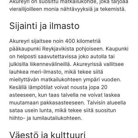
Akureyri on suosittu matkailukohde, joka tarjoaa
vierailijoilleen monia nähtävyyksiä ja tekemistä.
Sijainti ja ilmasto
Akureyri sijaitsee noin 400 kilometriä
pääkaupunki Reykjavikista pohjoiseen. Kaupunki
on helposti saavutettavissa joko autolla tai
julkisilla liikennevälineillä. Akureyrissä vallitsee
lauhkea meri-ilmasto, mikä tekee siitä
miellyttävän matkailukohteen ympäri vuoden.
Kesällä lämpötilat voivat nousta jopa 20
asteeseen, kun taas talvella ne voivat laskea
muutamaan pakkasasteeseen. Talvisin alueella
sataa usein lunta, mikä tekee siitä suositun
hiihto- ja lumilautailukohteen.
Väestö ja kulttuuri