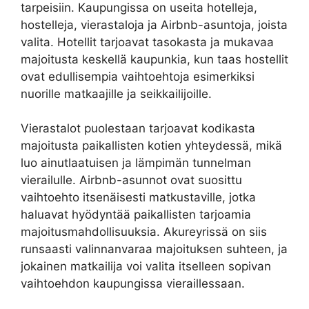
tarpeisiin. Kaupungissa on useita hotelleja,
hostelleja, vierastaloja ja Airbnb-asuntoja, joista
valita. Hotellit tarjoavat tasokasta ja mukavaa
majoitusta keskellä kaupunkia, kun taas hostellit
ovat edullisempia vaihtoehtoja esimerkiksi
nuorille matkaajille ja seikkailijoille.
Vierastalot puolestaan tarjoavat kodikasta
majoitusta paikallisten kotien yhteydessä, mikä
luo ainutlaatuisen ja lämpimän tunnelman
vierailulle. Airbnb-asunnot ovat suosittu
vaihtoehto itsenäisesti matkustaville, jotka
haluavat hyödyntää paikallisten tarjoamia
majoitusmahdollisuuksia. Akureyrissä on siis
runsaasti valinnanvaraa majoituksen suhteen, ja
jokainen matkailija voi valita itselleen sopivan
vaihtoehdon kaupungissa vieraillessaan.