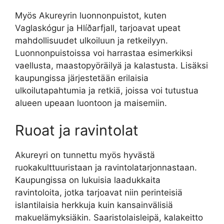
Myös Akureyrin luonnonpuistot, kuten
Vaglaskógur ja Hlíðarfjall, tarjoavat upeat
mahdollisuudet ulkoiluun ja retkeilyyn.
Luonnonpuistoissa voi harrastaa esimerkiksi
vaellusta, maastopyöräilyä ja kalastusta. Lisäksi
kaupungissa järjestetään erilaisia
ulkoilutapahtumia ja retkiä, joissa voi tutustua
alueen upeaan luontoon ja maisemiin.
Ruoat ja ravintolat
Akureyri on tunnettu myös hyvästä
ruokakulttuuristaan ja ravintolatarjonnastaan.
Kaupungissa on lukuisia laadukkaita
ravintoloita, jotka tarjoavat niin perinteisiä
islantilaisia herkkuja kuin kansainvälisiä
makuelämyksiäkin. Saaristolaisleipä, kalakeitto