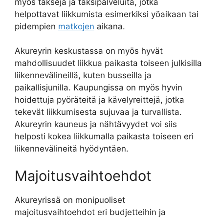
myös takseja ja taksipalveluita, jotka
helpottavat liikkumista esimerkiksi yöaikaan tai
pidempien
matkojen
aikana.
Akureyrin keskustassa on myös hyvät
mahdollisuudet liikkua paikasta toiseen julkisilla
liikennevälineillä, kuten busseilla ja
paikallisjunilla. Kaupungissa on myös hyvin
hoidettuja pyöräteitä ja kävelyreittejä, jotka
tekevät liikkumisesta sujuvaa ja turvallista.
Akureyrin kauneus ja nähtävyydet voi siis
helposti kokea liikkumalla paikasta toiseen eri
liikennevälineitä hyödyntäen.
Majoitusvaihtoehdot
Akureyrissä on monipuoliset
majoitusvaihtoehdot eri budjetteihin ja