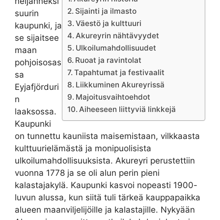
neljänneksi
Sijainti ja ilmasto
suurin
Väestö ja kulttuuri
kaupunki, ja
Akureyrin nähtävyydet
se sijaitsee
Ulkoilumahdollisuudet
maan
Ruoat ja ravintolat
pohjoisosas
Tapahtumat ja festivaalit
sa
Liikkuminen Akureyrissä
Eyjafjörduri
Majoitusvaihtoehdot
n
Aiheeseen liittyviä linkkejä
laaksossa.
Kaupunki
on tunnettu kauniista maisemistaan, vilkkaasta
kulttuurielämästä ja monipuolisista
ulkoilumahdollisuuksista. Akureyri perustettiin
vuonna 1778 ja se oli alun perin pieni
kalastajakylä. Kaupunki kasvoi nopeasti 1900-
luvun alussa, kun siitä tuli tärkeä kauppapaikka
alueen maanviljelijöille ja kalastajille. Nykyään