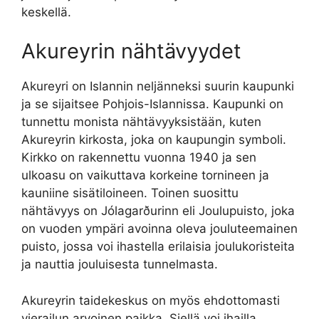
keskellä.
Akureyrin nähtävyydet
Akureyri on Islannin neljänneksi suurin kaupunki
ja se sijaitsee Pohjois-Islannissa. Kaupunki on
tunnettu monista nähtävyyksistään, kuten
Akureyrin kirkosta, joka on kaupungin symboli.
Kirkko on rakennettu vuonna 1940 ja sen
ulkoasu on vaikuttava korkeine tornineen ja
kauniine sisätiloineen. Toinen suosittu
nähtävyys on Jólagarðurinn eli Joulupuisto, joka
on vuoden ympäri avoinna oleva jouluteemainen
puisto, jossa voi ihastella erilaisia joulukoristeita
ja nauttia jouluisesta tunnelmasta.
Akureyrin taidekeskus on myös ehdottomasti
vierailun arvoinen paikka. Siellä voi ihailla