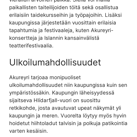
paikallisten taiteilijoiden töitä sekä osallistua
erilaisiin taidekursseihin ja työpajoihin. Lisäksi
kaupungissa järjestetään vuosittain erilaisia
tapahtumia ja festivaaleja, kuten Akureyri-
konsertteja ja Islannin kansainvälistä
teatterifestivaalia.
Ulkoilumahdollisuudet
Akureyri tarjoaa monipuoliset
ulkoilumahdollisuudet niin kaupungissa kuin sen
ympäristössäkin. Kaupungin läheisyydessä
sijaitseva Hlídarfjall-vuori on suosittu
retkikohde, josta avautuvat upeat näkymät yli
kaupungin ja meren. Vuorelta löytyy myös hyvin
hoidetut hiihtoladut talvisin ja polkuja patikointia
varten kesäisin.