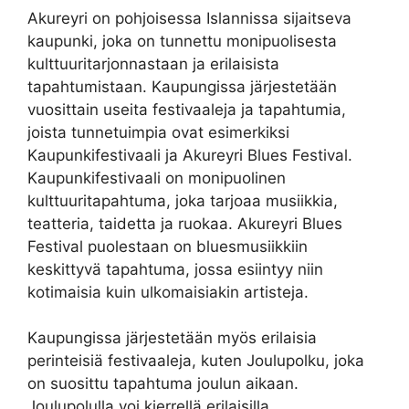
Akureyri on pohjoisessa Islannissa sijaitseva
kaupunki, joka on tunnettu monipuolisesta
kulttuuritarjonnastaan ja erilaisista
tapahtumistaan. Kaupungissa järjestetään
vuosittain useita festivaaleja ja tapahtumia,
joista tunnetuimpia ovat esimerkiksi
Kaupunkifestivaali ja Akureyri Blues Festival.
Kaupunkifestivaali on monipuolinen
kulttuuritapahtuma, joka tarjoaa musiikkia,
teatteria, taidetta ja ruokaa. Akureyri Blues
Festival puolestaan on bluesmusiikkiin
keskittyvä tapahtuma, jossa esiintyy niin
kotimaisia kuin ulkomaisiakin artisteja.
Kaupungissa järjestetään myös erilaisia
perinteisiä festivaaleja, kuten Joulupolku, joka
on suosittu tapahtuma joulun aikaan.
Joulupolulla voi kierrellä erilaisilla