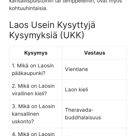
kansallispuistoihin tai temppeleihin, ovat myös
kohtuuhintaisia.
Laos Usein Kysyttyjä
Kysymyksiä (UKK)
Kysymys
Vastaus
1. Mikä on Laosin
Vientiane
pääkaupunki?
2. Mikä on Laosin
Laon kieli
virallinen kieli?
3. Mikä on Laosin
Theravada-
kansallinen
buddhalaisuus
uskonto?
4. Mikä on Laosin