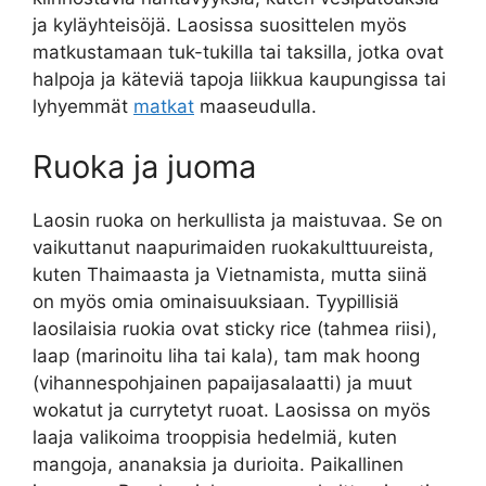
ja kyläyhteisöjä. Laosissa suosittelen myös
matkustamaan tuk-tukilla tai taksilla, jotka ovat
halpoja ja käteviä tapoja liikkua kaupungissa tai
lyhyemmät
matkat
maaseudulla.
Ruoka ja juoma
Laosin ruoka on herkullista ja maistuvaa. Se on
vaikuttanut naapurimaiden ruokakulttuureista,
kuten Thaimaasta ja Vietnamista, mutta siinä
on myös omia ominaisuuksiaan. Tyypillisiä
laosilaisia ruokia ovat sticky rice (tahmea riisi),
laap (marinoitu liha tai kala), tam mak hoong
(vihannespohjainen papaijasalaatti) ja muut
wokatut ja currytetyt ruoat. Laosissa on myös
laaja valikoima trooppisia hedelmiä, kuten
mangoja, ananaksia ja durioita. Paikallinen