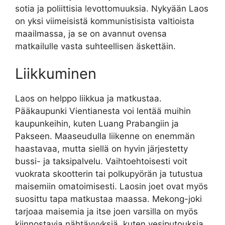
sotia ja poliittisia levottomuuksia. Nykyään Laos
on yksi viimeisistä kommunistisista valtioista
maailmassa, ja se on avannut ovensa
matkailulle vasta suhteellisen äskettäin.
Liikkuminen
Laos on helppo liikkua ja matkustaa.
Pääkaupunki Vientianesta voi lentää muihin
kaupunkeihin, kuten Luang Prabangiin ja
Pakseen. Maaseudulla liikenne on enemmän
haastavaa, mutta siellä on hyvin järjestetty
bussi- ja taksipalvelu. Vaihtoehtoisesti voit
vuokrata skootterin tai polkupyörän ja tutustua
maisemiin omatoimisesti. Laosin joet ovat myös
suosittu tapa matkustaa maassa. Mekong-joki
tarjoaa maisemia ja itse joen varsilla on myös
kiinnostavia nähtävyyksiä, kuten vesiputouksia