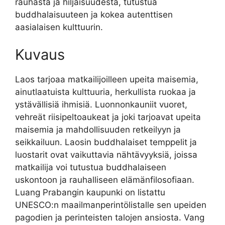
rauhasta ja hiljaisuudesta, tutustua
buddhalaisuuteen ja kokea autenttisen
aasialaisen kulttuurin.
Kuvaus
Laos tarjoaa matkailijoilleen upeita maisemia,
ainutlaatuista kulttuuria, herkullista ruokaa ja
ystävällisiä ihmisiä. Luonnonkauniit vuoret,
vehreät riisipeltoaukeat ja joki tarjoavat upeita
maisemia ja mahdollisuuden retkeilyyn ja
seikkailuun. Laosin buddhalaiset temppelit ja
luostarit ovat vaikuttavia nähtävyyksiä, joissa
matkailija voi tutustua buddhalaiseen
uskontoon ja rauhalliseen elämänfilosofiaan.
Luang Prabangin kaupunki on listattu
UNESCO:n maailmanperintölistalle sen upeiden
pagodien ja perinteisten talojen ansiosta. Vang