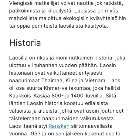
Viengissä matkailijat voivat nauttia jokiretkistä,
patikoinnista ja kiipeilystä. Laosissa on myös
mahdollista majoittua ekologisiin kyläyhteisöihin
tai oppia perinteistä laosilaista käsityötä.
Historia
Laosilla on rikas ja monimutkainen historia, joka
ulottuu yli tuhannen vuoden päähän. Laosin
historiaan ovat vaikuttaneet erityisesti
naapurimaat Thaimaa, Kiina ja Vietnam. Laos
oli osa suurta Khmer-valtakuntaa, joka hallitsi
Kaakkois-Aasiaa 800- ja 1400-luvuilla. Siitä
lähtien Laosin historia koostuu erilaisista
valtioista ja alueista, jotka ovat usein joutuneet
taistelemaan naapurimaiden vaikutuksesta.
Laos itsenäistyi
Ranskan
siirtomaavallasta
vuonna 1953 ja on sen jälkeen kokenut useita