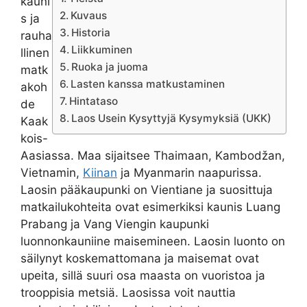
kauni
Kuvaus
s ja
Historia
rauha
Liikkuminen
llinen
Ruoka ja juoma
matk
Lasten kanssa matkustaminen
akoh
Hintataso
de
Laos Usein Kysyttyjä Kysymyksiä (UKK)
Kaak
kois-
Aasiassa. Maa sijaitsee Thaimaan, Kambodžan,
Vietnamin,
Kiinan
ja Myanmarin naapurissa.
Laosin pääkaupunki on Vientiane ja suosittuja
matkailukohteita ovat esimerkiksi kaunis Luang
Prabang ja Vang Viengin kaupunki
luonnonkauniine maisemineen. Laosin luonto on
säilynyt koskemattomana ja maisemat ovat
upeita, sillä suuri osa maasta on vuoristoa ja
trooppisia metsiä. Laosissa voit nauttia