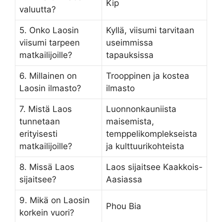
Kip
valuutta?
5. Onko Laosin
Kyllä, viisumi tarvitaan
viisumi tarpeen
useimmissa
matkailijoille?
tapauksissa
6. Millainen on
Trooppinen ja kostea
Laosin ilmasto?
ilmasto
7. Mistä Laos
Luonnonkauniista
tunnetaan
maisemista,
erityisesti
temppelikomplekseista
matkailijoille?
ja kulttuurikohteista
8. Missä Laos
Laos sijaitsee Kaakkois-
sijaitsee?
Aasiassa
9. Mikä on Laosin
Phou Bia
korkein vuori?