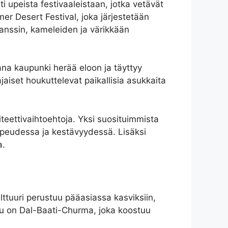
i upeista festivaaleistaan, jotka vetävät
lmer Desert Festival, joka järjestetään
tanssin, kameleiden ja värikkään
kana kaupunki herää eloon ja täyttyy
ajaiset houkuttelevat paikallisia asukkaita
viteettivaihtoehtoja. Yksi suosituimmista
 nopeudessa ja kestävyydessä. Lisäksi
a.
ulttuuri perustuu pääasiassa kasviksiin,
kku on Dal-Baati-Churma, joka koostuu