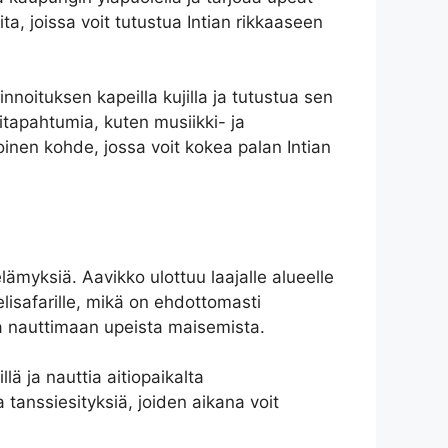
a, joissa voit tutustua Intian rikkaaseen
innoituksen kapeilla kujilla ja tutustua sen
ritapahtumia, kuten musiikki- ja
voinen kohde, jossa voit kokea palan Intian
ämyksiä. Aavikko ulottuu laajalle alueelle
lisafarille, mikä on ehdottomasti
 nauttimaan upeista maisemista.
illä ja nauttia aitiopaikalta
ja tanssiesityksiä, joiden aikana voit