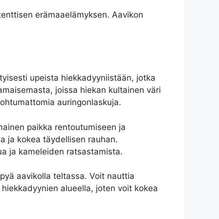
autenttisen erämaaelämyksen. Aavikon
yisesti upeista hiekkadyyniistään, jotka
amaisemasta, joissa hiekan kultainen väri
unohtumattomia auringonlaskuja.
nomainen paikka rentoutumiseen ja
a ja kokea täydellisen rauhan.
lua ja kameleiden ratsastamista.
yä aavikolla teltassa. Voit nauttia
 hiekkadyynien alueella, joten voit kokea