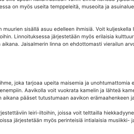
essa on myös useita temppeleitä, museoita ja asuinalueit
n muurien sisällä asuu edelleen ihmisiä. Voit kuljeskella l
oihin. Linnoituksessa järjestetään myös erilaisia kulttuu
lun aikana. Jaisalmerin linna on ehdottomasti vierailun ar
ihme, joka tarjoaa upeita maisemia ja unohtumattomia el
ienempiin. Aavikolla voit vuokrata kamelin ja lähteä kame
n aikana pääset tutustumaan aavikon erämaahenkeen ja
stettäviin leiri-iltoihin, joissa voit telttailla hiekkadyyne
loissa järjestetään myös perinteisiä intialaisia musiikki- 