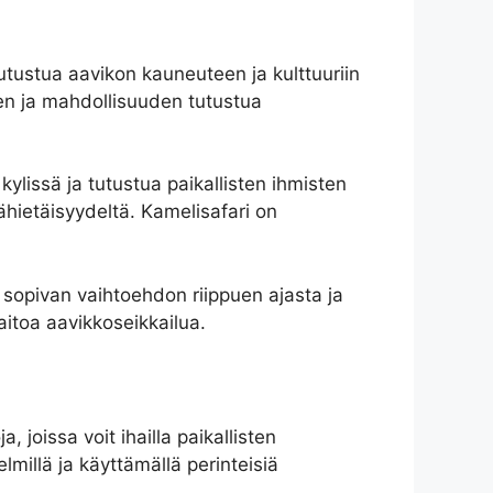
tutustua aavikon kauneuteen ja kulttuuriin
en ja mahdollisuuden tutustua
 kylissä ja tutustua paikallisten ihmisten
lähietäisyydeltä. Kamelisafari on
 sopivan vaihtoehdon riippuen ajasta ja
aitoa aavikkoseikkailua.
 joissa voit ihailla paikallisten
millä ja käyttämällä perinteisiä