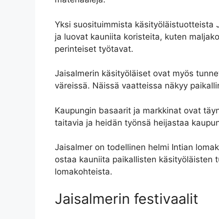
Yksi suosituimmista käsityöläistuotteista J
ja luovat kauniita koristeita, kuten maljako
perinteiset työtavat.
Jaisalmerin käsityöläiset ovat myös tunnett
väreissä. Näissä vaatteissa näkyy paikallin
Kaupungin basaarit ja markkinat ovat täynnä
taitavia ja heidän työnsä heijastaa kaupung
Jaisalmer on todellinen helmi Intian lomak
ostaa kauniita paikallisten käsityöläiste
lomakohteista.
Jaisalmerin festivaalit