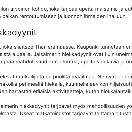
ailun arvoinen kohde, joka tarjoaa upeita maisemia ja 
sen paikan rentoutumiseen ja luonnon ihmeiden ihailuun.
ekkadyynit
, joka sijaitsee Thar-erämaassa. Kaupunki tunnetaan erit
istä alueella. Jaisalmerin hiekkadyynit ovat kuin unelm
tarjoaa mahdollisuuden rentoutua, upeita valokuvia ja 
televat matkailijoita eri puolilta maailmaa. Ne ovat eri
koilla pehmeällä hiekalla, kuunnella aavikon hiljaisuutt
n harrastaa erilaisia aktiviteetteja, kuten hiekkalautai
isalmerin hiekkadyynit tarjoavat myös mahdollisuuden yöp
elmasta. Useat matkatoimistot tarjoavat telttamajoitusta