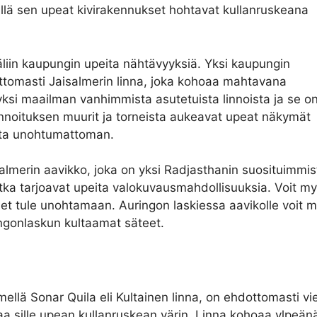
llä sen upeat kivirakennukset hohtavat kullanruskeana
 väliin kaupungin upeita nähtävyyksiä. Yksi kaupungin
ttomasti Jaisalmerin linna, joka kohoaa mahtavana
yksi maailman vanhimmista asutetuista linnoista ja se o
oituksen muurit ja torneista aukeavat upeat näkymät
usta unohtumattoman.
lmerin aavikko, joka on yksi Radjasthanin suosituimmist
tka tarjoavat upeita valokuvausmahdollisuuksia. Voit my
ta et tule unohtamaan. Auringon laskiessa aavikolle voit
ngonlaskun kultaamat säteet.
ellä Sonar Quila eli Kultainen linna, on ehdottomasti vi
aa sille upean kullanruskean värin. Linna kohoaa ylpeänä