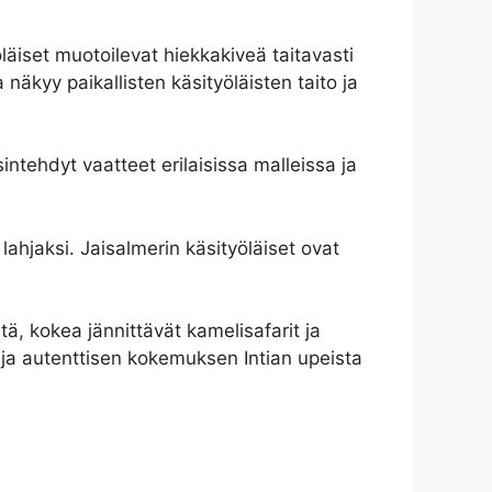
öläiset muotoilevat hiekkakiveä taitavasti
a näkyy paikallisten käsityöläisten taito ja
intehdyt vaatteet erilaisissa malleissa ja
lahjaksi. Jaisalmerin käsityöläiset ovat
ä, kokea jännittävät kamelisafarit ja
n ja autenttisen kokemuksen Intian upeista