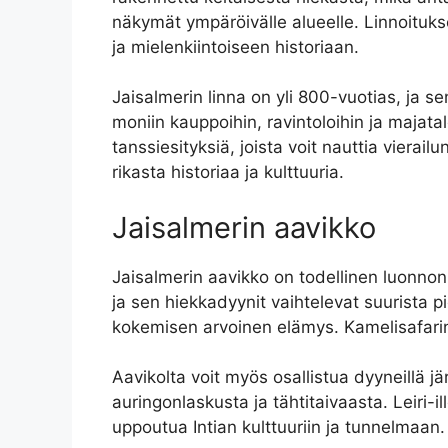
näkymät ympäröivälle alueelle. Linnoituks
ja mielenkiintoiseen historiaan.
Jaisalmerin linna on yli 800-vuotias, ja se
moniin kauppoihin, ravintoloihin ja majatal
tanssiesityksiä, joista voit nauttia vierai
rikasta historiaa ja kulttuuria.
Jaisalmerin aavikko
Jaisalmerin aavikko on todellinen luonnon
ja sen hiekkadyynit vaihtelevat suurista p
kokemisen arvoinen elämys. Kamelisafari
Aavikolta voit myös osallistua dyyneillä järje
auringonlaskusta ja tähtitaivaasta. Leiri-il
uppoutua Intian kulttuuriin ja tunnelmaan.