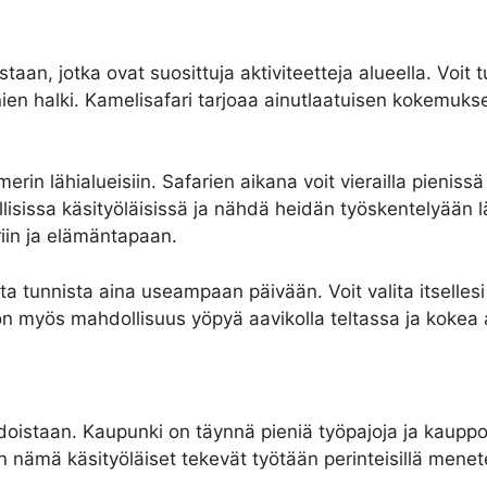
aan, jotka ovat suosittuja aktiviteetteja alueella. Voit 
ien halki. Kamelisafari tarjoaa ainutlaatuisen kokemuks
rin lähialueisiin. Safarien aikana voit vierailla pienissä
kallisissa käsityöläisissä ja nähdä heidän työskentelyään 
iin ja elämäntapaan.
 tunnista aina useampaan päivään. Voit valita itsellesi
lä on myös mahdollisuus yöpyä aavikolla teltassa ja kokea 
oistaan. Kaupunki on täynnä pieniä työpajoja ja kauppoja,
 nämä käsityöläiset tekevät työtään perinteisillä menetel