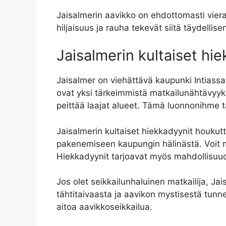
Jaisalmerin aavikko on ehdottomasti vier
hiljaisuus ja rauha tekevät siitä täydelli
Jaisalmerin kultaiset hi
Jaisalmer on viehättävä kaupunki Intiassa
ovat yksi tärkeimmistä matkailunähtävyyks
peittää laajat alueet. Tämä luonnonihme 
Jaisalmerin kultaiset hiekkadyynit houkut
pakenemiseen kaupungin hälinästä. Voit ma
Hiekkadyynit tarjoavat myös mahdollisuude
Jos olet seikkailunhaluinen matkailija, Ja
tähtitaivaasta ja aavikon mystisestä tunn
aitoa aavikkoseikkailua.