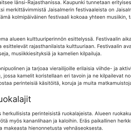
jaitsee länsi-Rajasthanissa. Kaupunki tunnetaan erityisest
 Yksi merkittävimmistä Jaisalmerin festivaaleista on Jaisa
Tämä kolmipäiväinen festivaali kokoaa yhteen musiikin, 
ema alueen kulttuuriperinnön esittelyssä. Festivaalin ai
a esittelevät rajasthanilaista kulttuuriaan. Festivaalin av
eja, musiikkiesityksiä ja kamelien kilpailuja.
uolinen ja tarjoaa vierailijoille erilaisia viihde- ja akti
u, jossa kamelit koristellaan eri tavoin ja ne kilpailevat
 ostaa perinteisiä käsitöitä, koruja ja muita matkamuistoj
uokalajit
 herkullisista perinteisistä ruokalajeista. Alueen ruokak
myötä myös kananlihaan ja kaloihin. Eräs paikallinen her
ta ja makeasta hienonnetusta vehnäseoksesta.