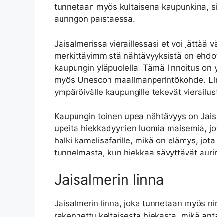
tunnetaan myös kultaisena kaupunkina, si
auringon paistaessa.
Jaisalmerissa vieraillessasi et voi jättää
merkittävimmistä nähtävyyksistä on ehdo
kaupungin yläpuolella. Tämä linnoitus on 
myös Unescon maailmanperintökohde. Linn
ympäröivälle kaupungille tekevät vierail
Kaupungin toinen upea nähtävyys on Jaisa
upeita hiekkadyynien luomia maisemia, jo
halki kamelisafarille, mikä on elämys, jo
tunnelmasta, kun hiekkaa sävyttävät auri
Jaisalmerin linna
Jaisalmerin linna, joka tunnetaan myös nim
rakennettu keltaisesta hiekasta, mikä ant