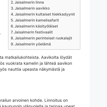
Jaisalmerin linna
Jaisalmerin aavikko
Jaisalmerin kultaiset hiekkadyynit
Jaisalmerin kamelisafarit
Jaisalmerin käsityöläiset
Jaisalmerin festivaalit
n
Jaisalmerin perinteiset ruokalajit
Jaisalmerin yöelämä
a matkailukohteista. Aavikolta löydät
ös vuokrata kamelin ja lähteä aavikon
 myös nauttia upeasta näkymästä ja
erailun arvoinen kohde. Linnoitus on
 kaupungin yläpuolella ja tarjoaa upeat