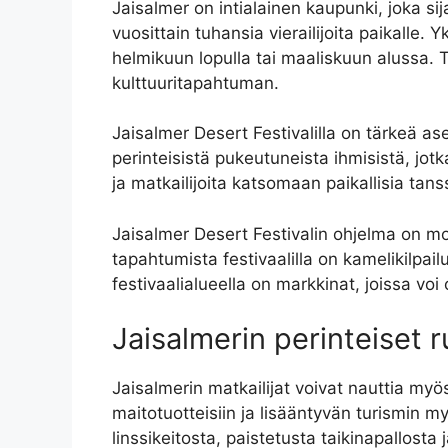
Jaisalmer on intialainen kaupunki, joka si
vuosittain tuhansia vierailijoita paikalle.
helmikuun lopulla tai maaliskuun alussa. 
kulttuuritapahtuman.
Jaisalmer Desert Festivalilla on tärkeä as
perinteisistä pukeutuneista ihmisistä, jotk
ja matkailijoita katsomaan paikallisia tanss
Jaisalmer Desert Festivalin ohjelma on monip
tapahtumista festivaalilla on kamelikilpail
festivaalialueella on markkinat, joissa voi
Jaisalmerin perinteiset r
Jaisalmerin matkailijat voivat nauttia myös
maitotuotteisiin ja lisääntyvän turismin 
linssikeitosta, paistetusta taikinapallos