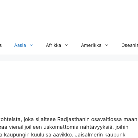
s
Aasia
Afrikka
Amerikka
Oseani
hteista, joka sijaitsee Radjasthanin osavaltiossa maan
a vierailijoilleen uskomattomia nähtävyyksiä, joihin
a kaupungin kuuluisa aavikko. Jaisalmerin kaupunki