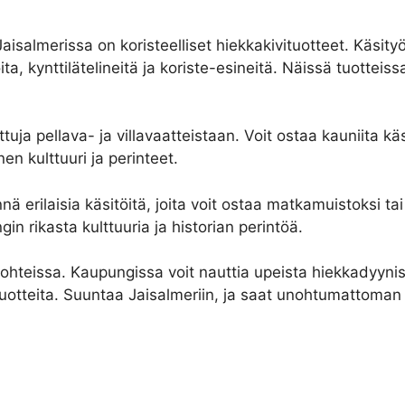
aisalmerissa on koristeelliset hiekkakivituotteet. Käsity
ita, kynttilätelineitä ja koriste-esineitä. Näissä tuotteiss
uja pellava- ja villavaatteistaan. Voit ostaa kauniita käs
en kulttuuri ja perinteet.
 erilaisia käsitöitä, joita voit ostaa matkamuistoksi tai 
in rikasta kulttuuria ja historian perintöä.
ohteissa. Kaupungissa voit nauttia upeista hiekkadyynist
n tuotteita. Suuntaa Jaisalmeriin, ja saat unohtumattoma