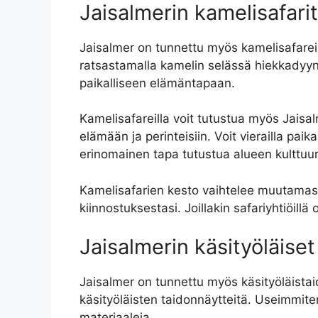
Jaisalmerin kamelisafarit
Jaisalmer on tunnettu myös kamelisafareist
ratsastamalla kamelin selässä hiekkadyyn
paikalliseen elämäntapaan.
Kamelisafareilla voit tutustua myös Jaisalme
elämään ja perinteisiin. Voit vierailla pai
erinomainen tapa tutustua alueen kulttuur
Kamelisafarien kesto vaihtelee muutamasta
kiinnostuksestasi. Joillakin safariyhtiöil
Jaisalmerin käsityöläiset
Jaisalmer on tunnettu myös käsityöläistaid
käsityöläisten taidonnäytteitä. Useimmiten
materiaaleja.