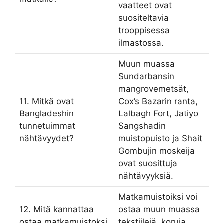
vaatteet ovat
suositeltavia
trooppisessa
ilmastossa.
Muun muassa
Sundarbansin
mangrovemetsät,
11. Mitkä ovat
Cox’s Bazarin ranta,
Bangladeshin
Lalbagh Fort, Jatiyo
tunnetuimmat
Sangshadin
nähtävyydet?
muistopuisto ja Shait
Gombujin moskeija
ovat suosittuja
nähtävyyksiä.
Matkamuistoiksi voi
12. Mitä kannattaa
ostaa muun muassa
ostaa matkamuistoksi
tekstiilejä, koruja,