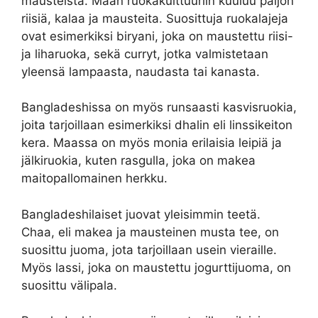
mausteista. Maan ruokakulttuuriin kuuluu paljon
riisiä, kalaa ja mausteita. Suosittuja ruokalajeja
ovat esimerkiksi biryani, joka on maustettu riisi-
ja liharuoka, sekä curryt, jotka valmistetaan
yleensä lampaasta, naudasta tai kanasta.
Bangladeshissa on myös runsaasti kasvisruokia,
joita tarjoillaan esimerkiksi dhalin eli linssikeiton
kera. Maassa on myös monia erilaisia leipiä ja
jälkiruokia, kuten rasgulla, joka on makea
maitopallomainen herkku.
Bangladeshilaiset juovat yleisimmin teetä.
Chaa, eli makea ja mausteinen musta tee, on
suosittu juoma, jota tarjoillaan usein vieraille.
Myös lassi, joka on maustettu jogurttijuoma, on
suosittu välipala.