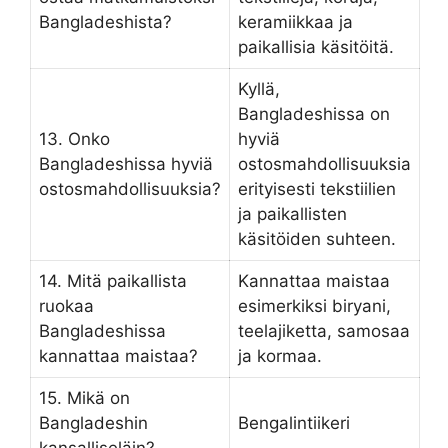
Bangladeshista?
keramiikkaa ja
paikallisia käsitöitä.
Kyllä,
Bangladeshissa on
13. Onko
hyviä
Bangladeshissa hyviä
ostosmahdollisuuksia
ostosmahdollisuuksia?
erityisesti tekstiilien
ja paikallisten
käsitöiden suhteen.
14. Mitä paikallista
Kannattaa maistaa
ruokaa
esimerkiksi biryani,
Bangladeshissa
teelajiketta, samosaa
kannattaa maistaa?
ja kormaa.
15. Mikä on
Bangladeshin
Bengalintiikeri
kansalliseläin?