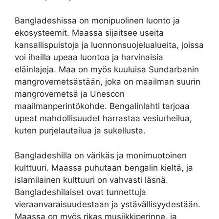
Bangladeshissa on monipuolinen luonto ja
ekosysteemit. Maassa sijaitsee useita
kansallispuistoja ja luonnonsuojelualueita, joissa
voi ihailla upeaa luontoa ja harvinaisia
eläinlajeja. Maa on myös kuuluisa Sundarbanin
mangrovemetsästään, joka on maailman suurin
mangrovemetsä ja Unescon
maailmanperintökohde. Bengalinlahti tarjoaa
upeat mahdollisuudet harrastaa vesiurheilua,
kuten purjelautailua ja sukellusta.
Bangladeshilla on värikäs ja monimuotoinen
kulttuuri. Maassa puhutaan bengalin kieltä, ja
islamilainen kulttuuri on vahvasti läsnä.
Bangladeshilaiset ovat tunnettuja
vieraanvaraisuudestaan ja ystävällisyydestään.
Maassa on myös rikas musiikkiperinne, ja