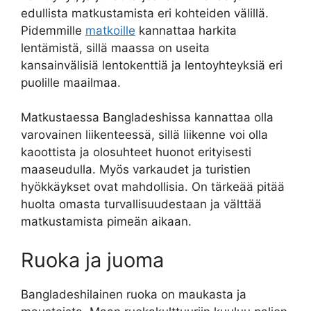
edullista matkustamista eri kohteiden välillä.
Pidemmille
matkoille
kannattaa harkita
lentämistä, sillä maassa on useita
kansainvälisiä lentokenttiä ja lentoyhteyksiä eri
puolille maailmaa.
Matkustaessa Bangladeshissa kannattaa olla
varovainen liikenteessä, sillä liikenne voi olla
kaoottista ja olosuhteet huonot erityisesti
maaseudulla. Myös varkaudet ja turistien
hyökkäykset ovat mahdollisia. On tärkeää pitää
huolta omasta turvallisuudestaan ja välttää
matkustamista pimeän aikaan.
Ruoka ja juoma
Bangladeshilainen ruoka on maukasta ja