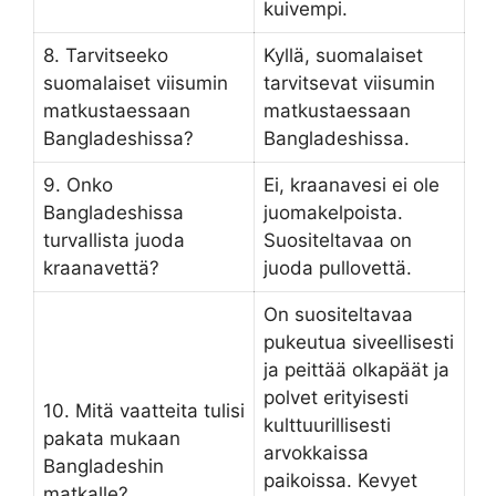
kuivempi.
8. Tarvitseeko
Kyllä, suomalaiset
suomalaiset viisumin
tarvitsevat viisumin
matkustaessaan
matkustaessaan
Bangladeshissa?
Bangladeshissa.
9. Onko
Ei, kraanavesi ei ole
Bangladeshissa
juomakelpoista.
turvallista juoda
Suositeltavaa on
kraanavettä?
juoda pullovettä.
On suositeltavaa
pukeutua siveellisesti
ja peittää olkapäät ja
polvet erityisesti
10. Mitä vaatteita tulisi
kulttuurillisesti
pakata mukaan
arvokkaissa
Bangladeshin
paikoissa. Kevyet
matkalle?