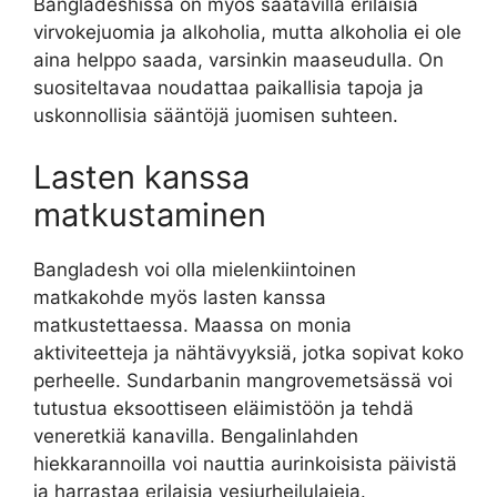
Bangladeshissa on myös saatavilla erilaisia
virvokejuomia ja alkoholia, mutta alkoholia ei ole
aina helppo saada, varsinkin maaseudulla. On
suositeltavaa noudattaa paikallisia tapoja ja
uskonnollisia sääntöjä juomisen suhteen.
Lasten kanssa
matkustaminen
Bangladesh voi olla mielenkiintoinen
matkakohde myös lasten kanssa
matkustettaessa. Maassa on monia
aktiviteetteja ja nähtävyyksiä, jotka sopivat koko
perheelle. Sundarbanin mangrovemetsässä voi
tutustua eksoottiseen eläimistöön ja tehdä
veneretkiä kanavilla. Bengalinlahden
hiekkarannoilla voi nauttia aurinkoisista päivistä
ja harrastaa erilaisia vesiurheilulajeja.