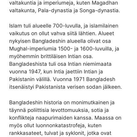
valtakuntia ja imperiumeja, kuten Magadhan
valtakunta, Pala-dynastia ja Songa-dynastia.
Islam tuli alueelle 700-luvulla, ja islamilainen
vaikutus on ollut vahva siitä lähtien. Alueet
nykyisen Bangladeshin alueella olivat osa
Mughal-imperiumia 1500- ja 1600-luvuilla, ja
myöhemmin brittiläisen Intian osa.
Bangladeshista tuli osa Intian niemimaata
vuonna 1947, kun Intia jaettiin Intian ja
Pakistanin välillä. Vuonna 1971 Bangladesh
itsenäistyi Pakistanista verisen sodan jälkeen.
Bangladeshin historia on monimutkainen ja
täynnä poliittisia levottomuuksia, sotia ja
konflikteja naapurimaiden kanssa. Maassa on
myös ollut luonnonkatastrofeja, kuten
rankkasateet, tulvat ja syklonit, jotka ovat