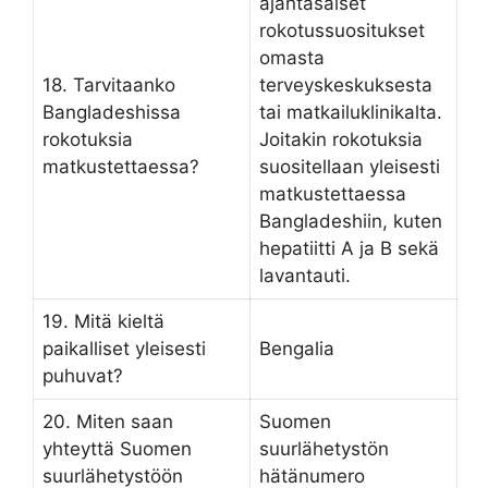
ajantasaiset
rokotussuositukset
omasta
18. Tarvitaanko
terveyskeskuksesta
Bangladeshissa
tai matkailuklinikalta.
rokotuksia
Joitakin rokotuksia
matkustettaessa?
suositellaan yleisesti
matkustettaessa
Bangladeshiin, kuten
hepatiitti A ja B sekä
lavantauti.
19. Mitä kieltä
paikalliset yleisesti
Bengalia
puhuvat?
20. Miten saan
Suomen
yhteyttä Suomen
suurlähetystön
suurlähetystöön
hätänumero