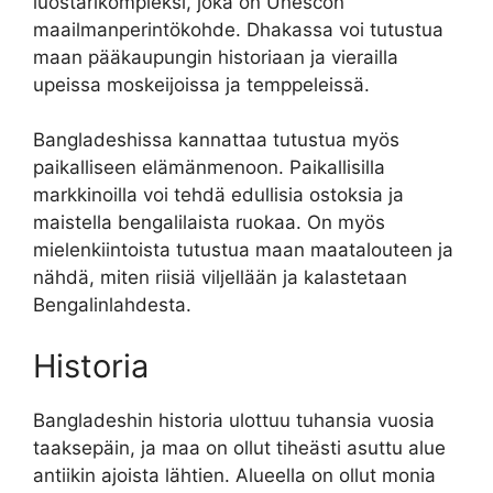
luostarikompleksi, joka on Unescon
maailmanperintökohde. Dhakassa voi tutustua
maan pääkaupungin historiaan ja vierailla
upeissa moskeijoissa ja temppeleissä.
Bangladeshissa kannattaa tutustua myös
paikalliseen elämänmenoon. Paikallisilla
markkinoilla voi tehdä edullisia ostoksia ja
maistella bengalilaista ruokaa. On myös
mielenkiintoista tutustua maan maatalouteen ja
nähdä, miten riisiä viljellään ja kalastetaan
Bengalinlahdesta.
Historia
Bangladeshin historia ulottuu tuhansia vuosia
taaksepäin, ja maa on ollut tiheästi asuttu alue
antiikin ajoista lähtien. Alueella on ollut monia