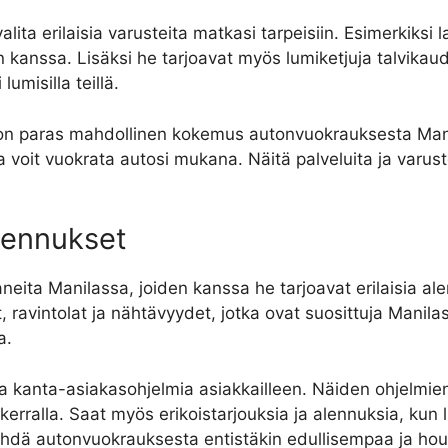
ita erilaisia varusteita matkasi tarpeisiin. Esimerkiksi l
n kanssa. Lisäksi he tarjoavat myös lumiketjuja talvikaud
lumisilla teillä.
a on paras mahdollinen kokemus autonvuokrauksesta Manil
ita voit vuokrata autosi mukana. Näitä palveluita ja varus
lennukset
eita Manilassa, joiden kanssa he tarjoavat erilaisia alen
, ravintolat ja nähtävyydet, jotka ovat suosittuja Manila
a.
ja kanta-asiakasohjelmia asiakkailleen. Näiden ohjelmien a
erralla. Saat myös erikoistarjouksia ja alennuksia, kun l
 tehdä autonvuokrauksesta entistäkin edullisempaa ja h