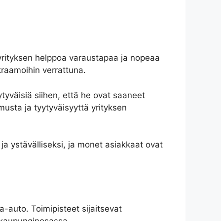
 yrityksen helppoa varaustapaa ja nopeaa
kraamoihin verrattuna.
ytyväisiä siihen, että he ovat saaneet
musta ja tyytyväisyyttä yrityksen
 ja ystävälliseksi, ja monet asiakkaat ovat
a-auto. Toimipisteet sijaitsevat
i-kaupunginosassa.