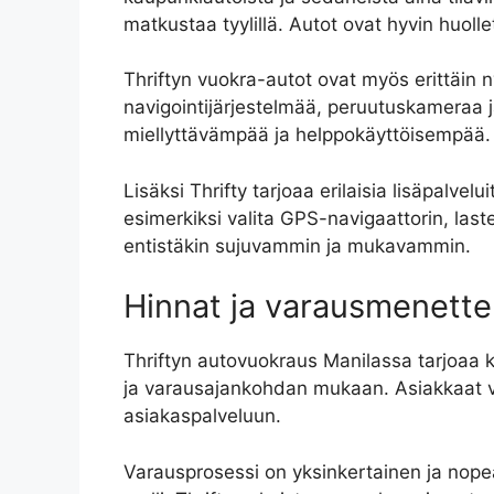
matkustaa tyylillä. Autot ovat hyvin huollet
Thriftyn vuokra-autot ovat myös erittäin n
navigointijärjestelmää, peruutuskameraa 
miellyttävämpää ja helppokäyttöisempää.
Lisäksi Thrifty tarjoaa erilaisia lisäpal
esimerkiksi valita GPS-navigaattorin, last
entistäkin sujuvammin ja mukavammin.
Hinnat ja varausmenette
Thriftyn autovuokraus Manilassa tarjoaa k
ja varausajankohdan mukaan. Asiakkaat vo
asiakaspalveluun.
Varausprosessi on yksinkertainen ja nopea