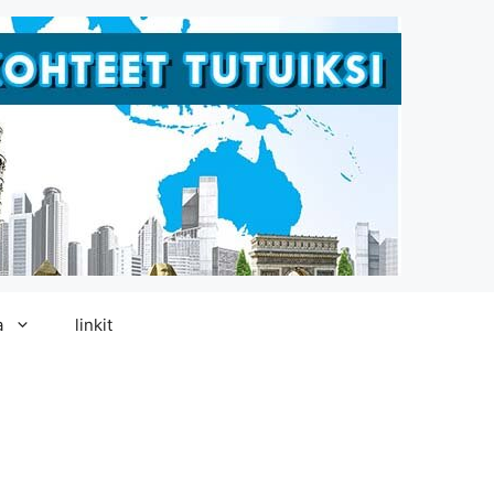
a
linkit