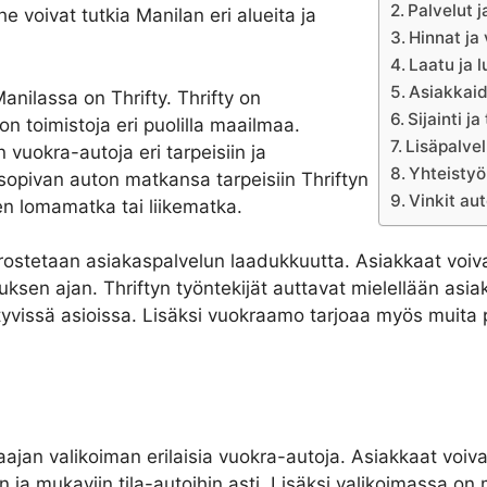
Palvelut j
he voivat tutkia Manilan eri alueita ja
Hinnat ja
Laatu ja 
Asiakkaid
nilassa on Thrifty. Thrifty on
Sijainti j
n toimistoja eri puolilla maailmaa.
Lisäpalvel
 vuokra-autoja eri tarpeisiin ja
Yhteistyö
 sopivan auton matkansa tarpeisiin Thriftyn
Vinkit au
en lomamatka tai liikematka.
stetaan asiakaspalvelun laadukkuutta. Asiakkaat voivat
en ajan. Thriftyn työntekijät auttavat mielellään asia
ttyvissä asioissa. Lisäksi vuokraamo tarjoaa myös muita 
ajan valikoiman erilaisia vuokra-autoja. Asiakkaat voivat
n ja mukaviin tila-autoihin asti. Lisäksi valikoimassa on 