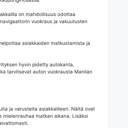
siakkailla on mahdollisuus odottaa
n navigaattorin vuokraus ja vakuutusten
 helpottaa asiakkaiden matkustamista ja
ityksen hyvin pidetty autokanta,
otka tarvitsevat auton vuokrausta Manilan
ita ja varusteita asiakkailleen. Näitä ovat
lle mielenrauhaa matkan aikana. Lisäksi
aivattomasti.