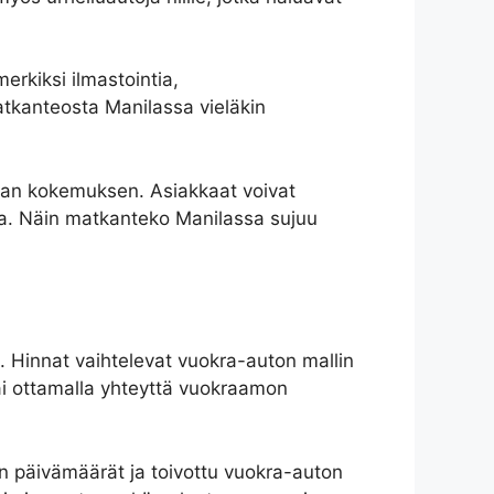
erkiksi ilmastointia,
atkanteosta Manilassa vieläkin
emman kokemuksen. Asiakkaat voivat
nsa. Näin matkanteko Manilassa sujuu
. Hinnat vaihtelevat vuokra-auton mallin
ai ottamalla yhteyttä vuokraamon
an päivämäärät ja toivottu vuokra-auton