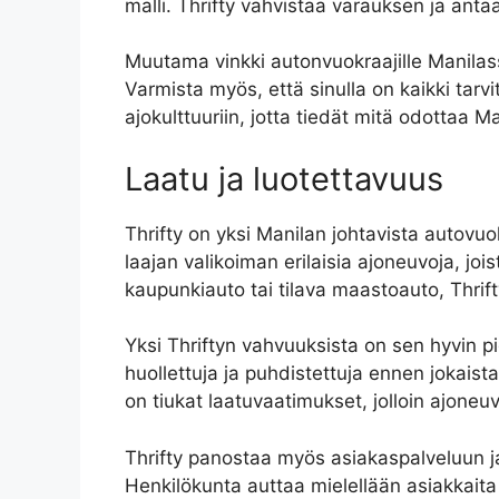
malli. Thrifty vahvistaa varauksen ja anta
Muutama vinkki autonvuokraajille Manilass
Varmista myös, että sinulla on kaikki tarv
ajokulttuuriin, jotta tiedät mitä odottaa Ma
Laatu ja luotettavuus
Thrifty on yksi Manilan johtavista autovuok
laajan valikoiman erilaisia ajoneuvoja, joi
kaupunkiauto tai tilava maastoauto, Thrift
Yksi Thriftyn vahvuuksista on sen hyvin p
huollettuja ja puhdistettuja ennen jokaist
on tiukat laatuvaatimukset, jolloin ajone
Thrifty panostaa myös asiakaspalveluun ja
Henkilökunta auttaa mielellään asiakkait