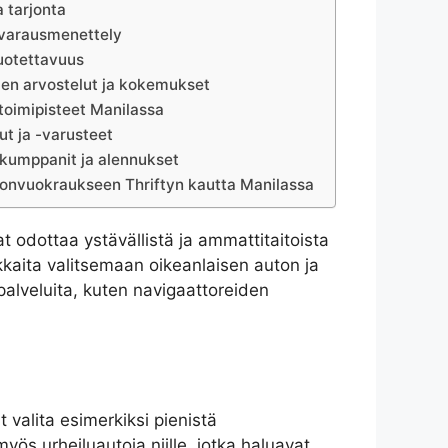
a tarjonta
 varausmenettely
luotettavuus
en arvostelut ja kokemukset
a toimipisteet Manilassa
ut ja -varusteet
kumppanit ja alennukset
tonvuokraukseen Thriftyn kautta Manilassa
 odottaa ystävällistä ja ammattitaitoista
kkaita valitsemaan oikeanlaisen auton ja
palveluita, kuten navigaattoreiden
 valita esimerkiksi pienistä
myös urheiluautoja niille, jotka haluavat