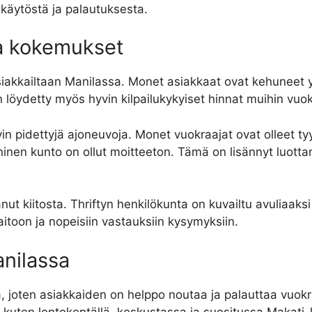
 käytöstä ja palautuksesta.
ja kokemukset
 asiakkailtaan Manilassa. Monet asiakkaat ovat kehuneet
löydetty myös hyvin kilpailukykyiset hinnat muihin vuo
vin pidettyjä ajoneuvoja. Monet vuokraajat ovat olleet ty
ninen kunto on ollut moitteeton. Tämä on lisännyt luotta
nut kiitosta. Thriftyn henkilökunta on kuvailtu avuliaaksi
itoon ja nopeisiin vastauksiin kysymyksiin.
anilassa
sa, joten asiakkaiden on helppo noutaa ja palauttaa vuokr
sa, kuten lentokentällä, keskustassa ja suositussa Makat