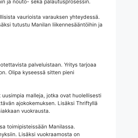
nnin ja nouto- sekä palautusprosessin.
lisista vaurioista varauksen yhteydessä.
äksi tutustu Manilan liikennesääntöihin ja
otettavista palveluistaan. Yritys tarjoaa
don. Olipa kyseessä sitten pieni
uusimpia malleja, jotka ovat huolellisesti
yttävän ajokokemuksen. Lisäksi Thriftyllä
siakkaan vuokrausta.
ssa toimipisteissään Manilassa.
myksiin. Lisäksi vuokraamosta on