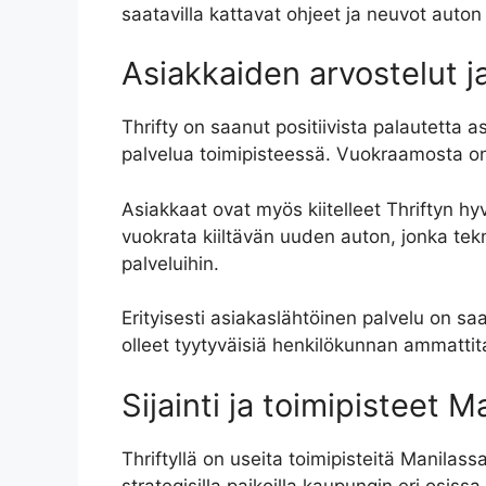
saatavilla kattavat ohjeet ja neuvot auton
Asiakkaiden arvostelut 
Thrifty on saanut positiivista palautetta
palvelua toimipisteessä. Vuokraamosta on 
Asiakkaat ovat myös kiitelleet Thriftyn hy
vuokrata kiiltävän uuden auton, jonka tek
palveluihin.
Erityisesti asiakaslähtöinen palvelu on saa
olleet tyytyväisiä henkilökunnan ammattita
Sijainti ja toimipisteet M
Thriftyllä on useita toimipisteitä Manilas
strategisilla paikoilla kaupungin eri osis