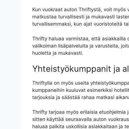
Kun vuokraat auton Thriftystä, voit myös val
matkustaa turvallisesti ja mukavasti laste
turvallisemmaksi, kun ajat vuoristoteitä tai 
Thrifty haluaa varmistaa, että asiakkaill
valikoiman lisäpalveluita ja varusteita, jo
huoletta ja mukavasti.
Yhteistyökumppanit ja a
Thriftylla on myös useita yhteistyökumppan
kumppaneihin kuuluvat esimerkiksi hotellit
tarjouksia ja säästää rahaa matkasi aikan
Thrifty tarjoaa myös erilaisia etuohjelmia 
sitten käyttää seuraavalla auton vuokrausk
haluaa palkita uskollisia asiakkaitaan ja