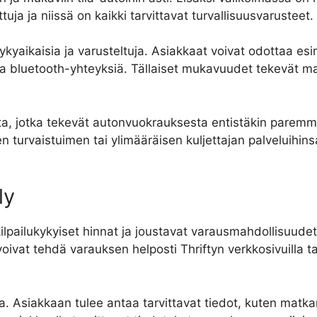
tuja ja niissä on kaikki tarvittavat turvallisuusvarusteet.
ykyaikaisia ja varusteltuja. Asiakkaat voivat odottaa esim
ja bluetooth-yhteyksiä. Tällaiset mukavuudet tekevät m
veluita, jotka tekevät autonvuokrauksesta entistäkin par
en turvaistuimen tai ylimääräisen kuljettajan palveluihi
ly
ilpailukykyiset hinnat ja joustavat varausmahdollisuudet
ivat tehdä varauksen helposti Thriftyn verkkosivuilla t
. Asiakkaan tulee antaa tarvittavat tiedot, kuten matk