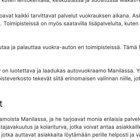
rjoavat kaikki tarvittavat palvelut vuokrauksen aikana. A
a. Toimipisteissä on myös saatavilla lisäpalveluita, kute
utaa ja palauttaa vuokra-auton eri toimipisteissä. Tämä
y on luotettava ja laadukas autovuokraamo Manilassa. Yr
isteverkosto tekevät siitä erinomaisen valinnan niille, j
t
moista Manilassa, ja he tarjoavat monia erilaisia palvelu
tajavakuutus ja kolariturva, jotka voivat antaa asiakkai
jotka auttavat asiakkaita löytämään perille helposti ja v