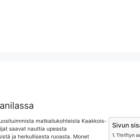
anilassa
 suosituimmista matkailukohteista Kaakkois-
Sivun sis
ijat saavat nauttia upeasta
Thriftyn 
ksistä ja herkullisesta ruoasta. Monet