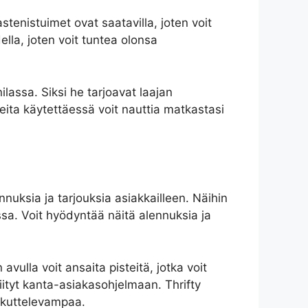
astenistuimet ovat saatavilla, joten voit
ella, joten voit tuntea olonsa
assa. Siksi he tarjoavat laajan
teita käytettäessä voit nauttia matkastasi
nuksia ja tarjouksia asiakkailleen. Näihin
ssa. Voit hyödyntää näitä alennuksia ja
vulla voit ansaita pisteitä, jotka voit
iityt kanta-asiakasohjelmaan. Thrifty
oukuttelevampaa.