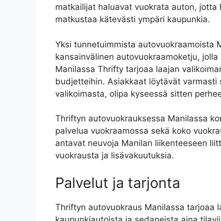
matkailijat haluavat vuokrata auton, jotta 
matkustaa kätevästi ympäri kaupunkia.
Yksi tunnetuimmista autovuokraamoista Ma
kansainvälinen autovuokraamoketju, jolla o
Manilassa Thrifty tarjoaa laajan valikoiman
budjetteihin. Asiakkaat löytävät varmasti
valikoimasta, olipa kyseessä sitten perhe
Thriftyn autovuokrauksessa Manilassa koro
palvelua vuokraamossa sekä koko vuokrauks
antavat neuvoja Manilan liikenteeseen lii
vuokrausta ja lisävakuutuksia.
Palvelut ja tarjonta
Thriftyn autovuokraus Manilassa tarjoaa la
kaupunkiautoista ja sedaneista aina tilavii