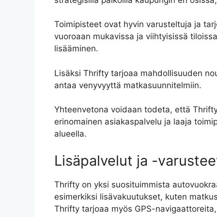
Toimipisteet ovat hyvin varusteltuja ja ta
vuoroaan mukavissa ja viihtyisissä tiloiss
lisääminen.
Lisäksi Thrifty tarjoaa mahdollisuuden no
antaa venyvyyttä matkasuunnitelmiin.
Yhteenvetona voidaan todeta, että Thrift
erinomainen asiakaspalvelu ja laaja toimip
alueella.
Lisäpalvelut ja -varustee
Thrifty on yksi suosituimmista autovuokraa
esimerkiksi lisävakuutukset, kuten matkus
Thrifty tarjoaa myös GPS-navigaattoreita, 