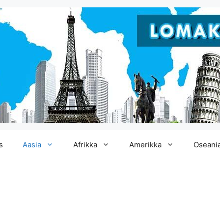
s
Aasia
Afrikka
Amerikka
Oseani