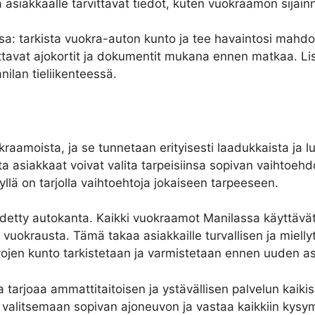
a asiakkaalle tarvittavat tiedot, kuten vuokraamon sijai
a: tarkista vuokra-auton kunto ja tee havaintosi mahdol
ittavat ajokortit ja dokumentit mukana ennen matkaa. Lis
nilan tieliikenteessä.
raamoista, ja se tunnetaan erityisesti laadukkaista ja lu
sta asiakkaat voivat valita tarpeisiinsa sopivan vaihtoeh
yllä on tarjolla vaihtoehtoja jokaiseen tarpeeseen.
idetty autokanta. Kaikki vuokraamot Manilassa käyttävät 
a vuokrausta. Tämä takaa asiakkaille turvallisen ja miell
uvojen kunto tarkistetaan ja varmistetaan ennen uuden a
 tarjoaa ammattitaitoisen ja ystävällisen palvelun kaiki
a valitsemaan sopivan ajoneuvon ja vastaa kaikkiin kysy