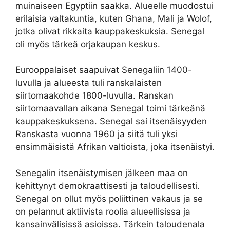
muinaiseen Egyptiin saakka. Alueelle muodostui
erilaisia valtakuntia, kuten Ghana, Mali ja Wolof,
jotka olivat rikkaita kauppakeskuksia. Senegal
oli myös tärkeä orjakaupan keskus.
Eurooppalaiset saapuivat Senegaliin 1400-
luvulla ja alueesta tuli ranskalaisten
siirtomaakohde 1800-luvulla. Ranskan
siirtomaavallan aikana Senegal toimi tärkeänä
kauppakeskuksena. Senegal sai itsenäisyyden
Ranskasta vuonna 1960 ja siitä tuli yksi
ensimmäisistä Afrikan valtioista, joka itsenäistyi.
Senegalin itsenäistymisen jälkeen maa on
kehittynyt demokraattisesti ja taloudellisesti.
Senegal on ollut myös poliittinen vakaus ja se
on pelannut aktiivista roolia alueellisissa ja
kansainvälisissä asioissa. Tärkein taloudenala