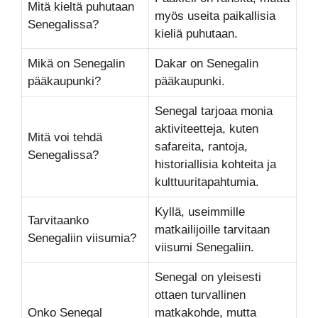
Mitä kieltä puhutaan
myös useita paikallisia
Senegalissa?
kieliä puhutaan.
Mikä on Senegalin
Dakar on Senegalin
pääkaupunki?
pääkaupunki.
Senegal tarjoaa monia
aktiviteetteja, kuten
Mitä voi tehdä
safareita, rantoja,
Senegalissa?
historiallisia kohteita ja
kulttuuritapahtumia.
Kyllä, useimmille
Tarvitaanko
matkailijoille tarvitaan
Senegaliin viisumia?
viisumi Senegaliin.
Senegal on yleisesti
ottaen turvallinen
Onko Senegal
matkakohde, mutta