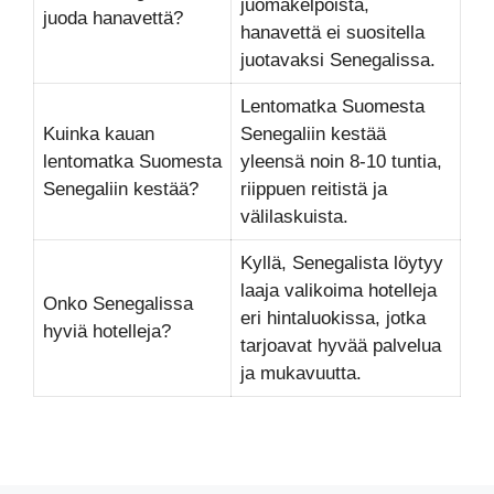
juomakelpoista,
juoda hanavettä?
hanavettä ei suositella
juotavaksi Senegalissa.
Lentomatka Suomesta
Kuinka kauan
Senegaliin kestää
lentomatka Suomesta
yleensä noin 8-10 tuntia,
Senegaliin kestää?
riippuen reitistä ja
välilaskuista.
Kyllä, Senegalista löytyy
laaja valikoima hotelleja
Onko Senegalissa
eri hintaluokissa, jotka
hyviä hotelleja?
tarjoavat hyvää palvelua
ja mukavuutta.