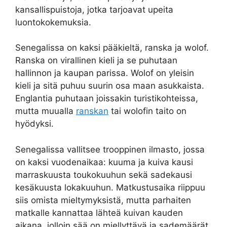
kansallispuistoja, jotka tarjoavat upeita
luontokokemuksia.
Senegalissa on kaksi pääkieltä, ranska ja wolof.
Ranska on virallinen kieli ja se puhutaan
hallinnon ja kaupan parissa. Wolof on yleisin
kieli ja sitä puhuu suurin osa maan asukkaista.
Englantia puhutaan joissakin turistikohteissa,
mutta muualla
ranskan
tai wolofin taito on
hyödyksi.
Senegalissa vallitsee trooppinen ilmasto, jossa
on kaksi vuodenaikaa: kuuma ja kuiva kausi
marraskuusta toukokuuhun sekä sadekausi
kesäkuusta lokakuuhun. Matkustusaika riippuu
siis omista mieltymyksistä, mutta parhaiten
matkalle kannattaa lähteä kuivan kauden
aikana, jolloin sää on miellyttävä ja sademäärät