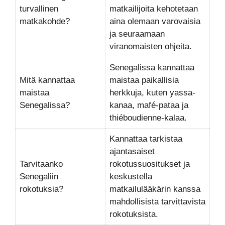
turvallinen
matkailijoita kehotetaan
matkakohde?
aina olemaan varovaisia
ja seuraamaan
viranomaisten ohjeita.
Senegalissa kannattaa
Mitä kannattaa
maistaa paikallisia
maistaa
herkkuja, kuten yassa-
Senegalissa?
kanaa, mafé-pataa ja
thiéboudienne-kalaa.
Kannattaa tarkistaa
ajantasaiset
Tarvitaanko
rokotussuositukset ja
Senegaliin
keskustella
rokotuksia?
matkailulääkärin kanssa
mahdollisista tarvittavista
rokotuksista.