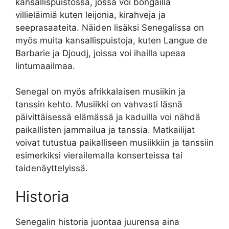
kansallispuistossa, jossa voi bongailla
villieläimiä kuten leijonia, kirahveja ja
seeprasaateita. Näiden lisäksi Senegalissa on
myös muita kansallispuistoja, kuten Langue de
Barbarie ja Djoudj, joissa voi ihailla upeaa
lintumaailmaa.
Senegal on myös afrikkalaisen musiikin ja
tanssin kehto. Musiikki on vahvasti läsnä
päivittäisessä elämässä ja kaduilla voi nähdä
paikallisten jammailua ja tanssia. Matkailijat
voivat tutustua paikalliseen musiikkiin ja tanssiin
esimerkiksi vierailemalla konserteissa tai
taidenäyttelyissä.
Historia
Senegalin historia juontaa juurensa aina