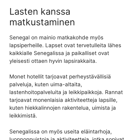
Lasten kanssa
matkustaminen
Senegal on mainio matkakohde myös
lapsiperheille. Lapset ovat tervetulleita lähes
kaikkialle Senegalissa ja paikalliset ovat
yleisesti ottaen hyvin lapsirakkaita.
Monet hotellit tarjoavat perheystävällisiä
palveluja, kuten uima-altaita,
lastenhoitopalveluita ja leikkipaikkoja. Rannat
tarjoavat monenlaisia aktiviteetteja lapsille,
kuten hiekkalinnojen rakentelua, uimista ja
leikkimistä.
Senegalissa on myös useita eläintarhoja,
luonnonpuistoja ja aktiviteetteja, jotka sopivat