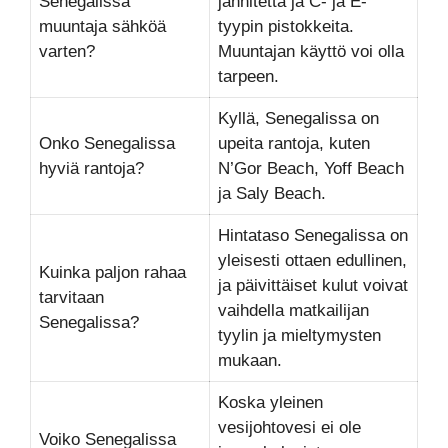
Senegalissa
jännitettä ja C- ja E-
muuntaja sähköä
tyypin pistokkeita.
varten?
Muuntajan käyttö voi olla
tarpeen.
Kyllä, Senegalissa on
Onko Senegalissa
upeita rantoja, kuten
hyviä rantoja?
N’Gor Beach, Yoff Beach
ja Saly Beach.
Hintataso Senegalissa on
yleisesti ottaen edullinen,
Kuinka paljon rahaa
ja päivittäiset kulut voivat
tarvitaan
vaihdella matkailijan
Senegalissa?
tyylin ja mieltymysten
mukaan.
Koska yleinen
vesijohtovesi ei ole
Voiko Senegalissa