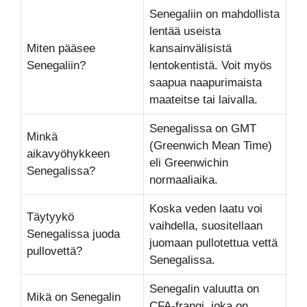
Senegaliin on mahdollista
lentää useista
Miten pääsee
kansainvälisistä
Senegaliin?
lentokentistä. Voit myös
saapua naapurimaista
maateitse tai laivalla.
Senegalissa on GMT
Minkä
(Greenwich Mean Time)
aikavyöhykkeen
eli Greenwichin
Senegalissa?
normaaliaika.
Koska veden laatu voi
Täytyykö
vaihdella, suositellaan
Senegalissa juoda
juomaan pullotettua vettä
pullovettä?
Senegalissa.
Senegalin valuutta on
Mikä on Senegalin
CFA-frangi, joka on