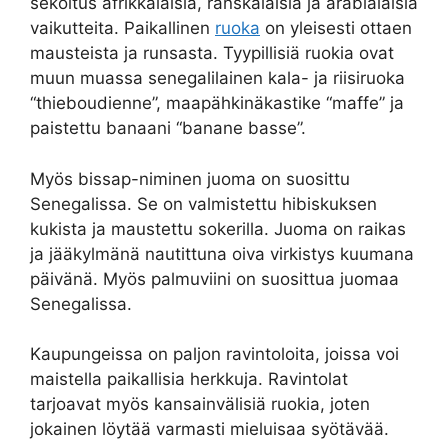
sekoitus afrikkalaisia, ranskalaisia ja arabialaisia
vaikutteita. Paikallinen
ruoka
on yleisesti ottaen
mausteista ja runsasta. Tyypillisiä ruokia ovat
muun muassa senegalilainen kala- ja riisiruoka
“thieboudienne”, maapähkinäkastike “maffe” ja
paistettu banaani “banane basse”.
Myös bissap-niminen juoma on suosittu
Senegalissa. Se on valmistettu hibiskuksen
kukista ja maustettu sokerilla. Juoma on raikas
ja jääkylmänä nautittuna oiva virkistys kuumana
päivänä. Myös palmuviini on suosittua juomaa
Senegalissa.
Kaupungeissa on paljon ravintoloita, joissa voi
maistella paikallisia herkkuja. Ravintolat
tarjoavat myös kansainvälisiä ruokia, joten
jokainen löytää varmasti mieluisaa syötävää.