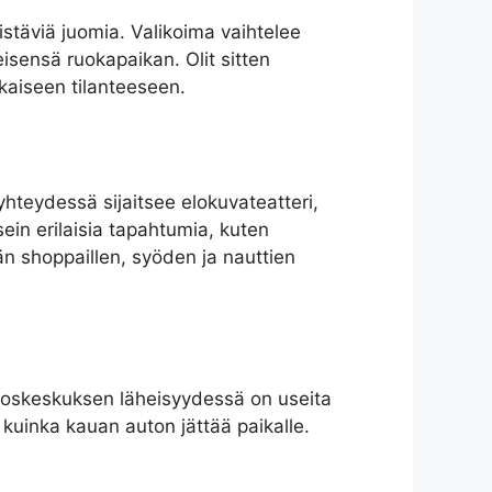
rkistäviä juomia. Valikoima vaihtelee
leisensä ruokapaikan. Olit sitten
okaiseen tilanteeseen.
hteydessä sijaitsee elokuvateatteri,
ein erilaisia tapahtumia, kuten
än shoppaillen, syöden ja nauttien
stoskeskuksen läheisyydessä on useita
, kuinka kauan auton jättää paikalle.