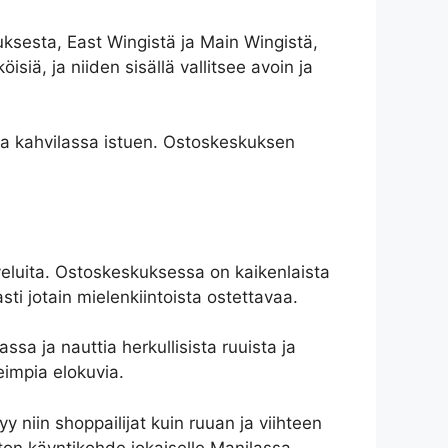
ksesta, East Wingistä ja Main Wingistä,
iä, ja niiden sisällä vallitsee avoin ja
kapa kahvilassa istuen. Ostoskeskuksen
alveluita. Ostoskeskuksessa on kaikenlaista
sti jotain mielenkiintoista ostettavaa.
ssa ja nauttia herkullisista ruuista ja
impia elokuvia.
y niin shoppailijat kuin ruuan ja viihteen
oton käyntikohde jokaiselle Manilassa