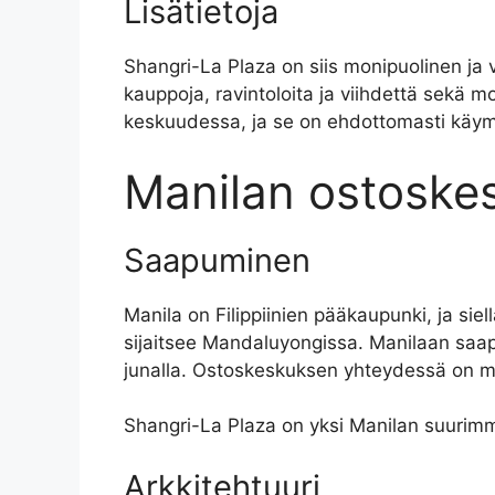
Lisätietoja
Shangri-La Plaza on siis monipuolinen ja v
kauppoja, ravintoloita ja viihdettä sekä mo
keskuudessa, ja se on ehdottomasti käym
Manilan ostoskes
Saapuminen
Manila on Filippiinien pääkaupunki, ja sie
sijaitsee Mandaluyongissa. Manilaan saapu
junalla. Ostoskeskuksen yhteydessä on myö
Shangri-La Plaza on yksi Manilan suurimm
Arkkitehtuuri