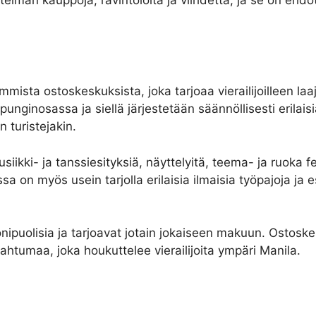
mista ostoskeskuksista, joka tarjoaa vierailijoilleen laa
ginosassa ja siellä järjestetään säännöllisesti erilaisia
n turistejakin.
ikki- ja tanssiesityksiä, näyttelyitä, teema- ja ruoka fes
 on myös usein tarjolla erilaisia ilmaisia työpajoja ja esit
uolisia ja tarjoavat jotain jokaiseen makuun. Ostoskesk
pahtumaa, joka houkuttelee vierailijoita ympäri Manila.