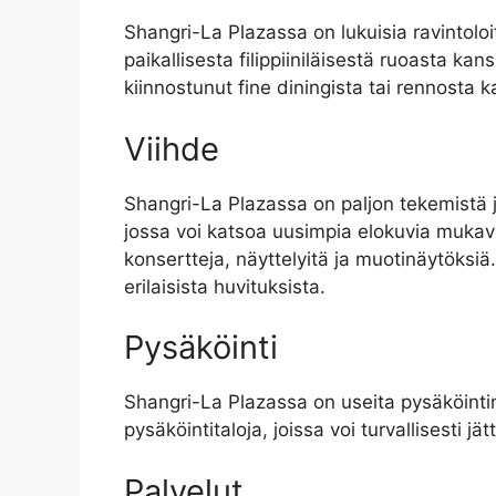
Shangri-La Plazassa on lukuisia ravintoloita
paikallisesta filippiiniläisestä ruoasta ka
kiinnostunut fine diningista tai rennosta 
Viihde
Shangri-La Plazassa on paljon tekemistä 
jossa voi katsoa uusimpia elokuvia mukavis
konsertteja, näyttelyitä ja muotinäytöksiä
erilaisista huvituksista.
Pysäköinti
Shangri-La Plazassa on useita pysäköintim
pysäköintitaloja, joissa voi turvallisesti 
Palvelut