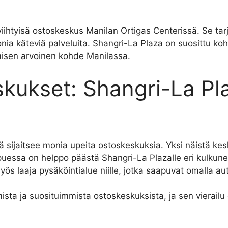
iihtyisä ostoskeskus Manilan Ortigas Centerissä. Se tarjo
nia käteviä palveluita. Shangri-La Plaza on suosittu koht
isen arvoinen kohde Manilassa.
kukset: Shangri-La Pl
llä sijaitsee monia upeita ostoskeskuksia. Yksi näistä ke
essa on helppo päästä Shangri-La Plazalle eri kulkuneuvo
s laaja pysäköintialue niille, jotka saapuvat omalla aut
ista ja suosituimmista ostoskeskuksista, ja sen vierail