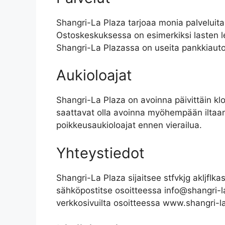
Shangri-La Plaza tarjoaa monia palveluita
Ostoskeskuksessa on esimerkiksi lasten lei
Shangri-La Plazassa on useita pankkiauto
Aukioloajat
Shangri-La Plaza on avoinna päivittäin klo 
saattavat olla avoinna myöhempään iltaan s
poikkeusaukioloajat ennen vierailua.
Yhteystiedot
Shangri-La Plaza sijaitsee stfvkjg akljf
sähköpostitse osoitteessa
info@shangri-
verkkosivuilta osoitteessa www.shangri-l