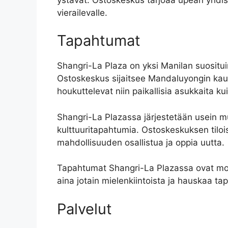
vierailevalle.
Tapahtumat
Shangri-La Plaza on yksi Manilan suosituim
Ostoskeskus sijaitsee Mandaluyongin kaupun
houkuttelevat niin paikallisia asukkaita kui
Shangri-La Plazassa järjestetään usein musi
kulttuuritapahtumia. Ostoskeskuksen tiloissa
mahdollisuuden osallistua ja oppia uutta.
Tapahtumat Shangri-La Plazassa ovat monip
aina jotain mielenkiintoista ja hauskaa ta
Palvelut