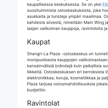
kaupallisessa keskuksessa. Se on yksi
Fil
suosituimmista ostoskeskuksista, joka hou
asukkaita ja turisteja ympäri maailmaa. 
kahdesta siivestä, nimeltään Main Wing ja
laajan valikoiman kauppoja, ravintoloita ja
Kaupat
Shangri-La Plaza -ostoskeskus on tunnett
monipuolisesta kauppojen valikoimastaan. 
kansainvälisiä brändejä kuin paikallisia su
liikkeitä. Ostoskeskuksen eri kerroksista l
elektroniikkaa, koruja, kosmetiikkaa ja pa
Plaza tarjoaa ostosmahdollisuuksia jokai
budjettiin.
Ravintolat