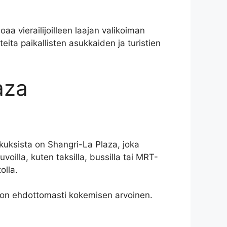
aa vierailijoilleen laajan valikoiman
eita paikallisten asukkaiden ja turistien
aza
skuksista on Shangri-La Plaza, joka
illa, kuten taksilla, bussilla tai MRT-
olla.
u on ehdottomasti kokemisen arvoinen.