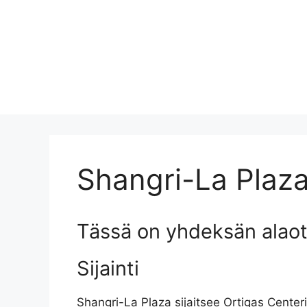
Shangri-La Plaz
Tässä on yhdeksän alaot
Sijainti
Shangri-La Plaza sijaitsee Ortigas Centeris