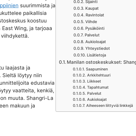
Sijainti
ippiinien
suurimmista ja
Kaupat
kuttelee paikallisia
Ravintolat
Ostoskeskus koostuu
Viihde
 East Wing, ja tarjoaa
Pysäköinti
Palvelut
 viihdykettä.
Aukioloajat
Yhteystiedot
Lisätietoja
Manilan ostoskeskukset: Shang
u laajasta ja
Saapuminen
Sieltä löytyy niin
Arkkitehtuuri
Liikkeet
unnittelijoita edustavia
Tapahtumat
öytyy vaatteita, kenkiä,
Palvelut
ljon muuta. Shangri-La
Aukioloajat
seen makuun ja
Aiheeseen liittyviä linkkejä