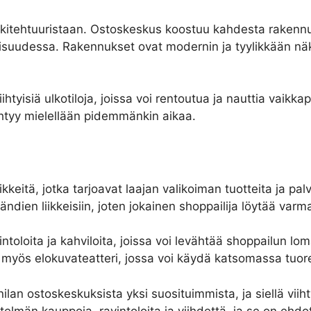
kitehtuuristaan. Ostoskeskus koostuu kahdesta rakennu
suudessa. Rakennukset ovat modernin ja tyylikkään näköis
htyisiä ulkotiloja, joissa voi rentoutua ja nauttia vaik
iihtyy mielellään pidemmänkin aikaa.
iikkeitä, jotka tarjoavat laajan valikoiman tuotteita ja p
ändien liikkeisiin, joten jokainen shoppailija löytää varma
toloita ja kahviloita, joissa voi levähtää shoppailun loma
myös elokuvateatteri, jossa voi käydä katsomassa tuore
an ostoskeskuksista yksi suosituimmista, ja siellä viihty
elmän kauppoja, ravintoloita ja viihdettä, ja se on ehd