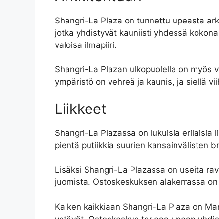
Shangri-La Plaza on tunnettu upeasta ark
jotka yhdistyvät kauniisti yhdessä kokonai
valoisa ilmapiiri.
Shangri-La Plazan ulkopuolella on myös vii
ympäristö on vehreä ja kaunis, ja siellä v
Liikkeet
Shangri-La Plazassa on lukuisia erilaisia l
pientä putiikkia suurien kansainvälisten br
Lisäksi Shangri-La Plazassa on useita ravin
juomista. Ostoskeskuksen alakerrassa on 
Kaiken kaikkiaan Shangri-La Plaza on Manil
ystävät. Ostoskeskus tarjoaa upean yhdist