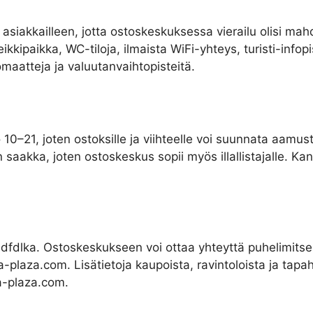
 asiakkailleen, jotta ostoskeskuksessa vierailu olisi ma
kkipaikka, WC-tiloja, ilmaista WiFi-yhteys, turisti-infopi
maatteja ja valuutanvaihtopisteitä.
10–21, joten ostoksille ja viihteelle voi suunnata aamust
aakka, joten ostoskeskus sopii myös illallistajalle. Kan
lkasdfdlka. Ostoskeskukseen voi ottaa yhteyttä puhelimi
la-plaza.com
. Lisätietoja kaupoista, ravintoloista ja ta
a-plaza.com.