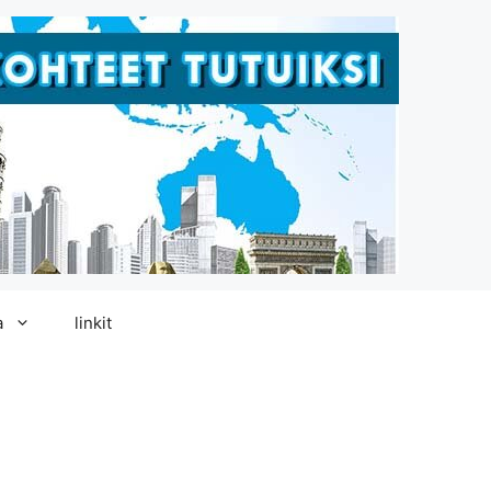
a
linkit