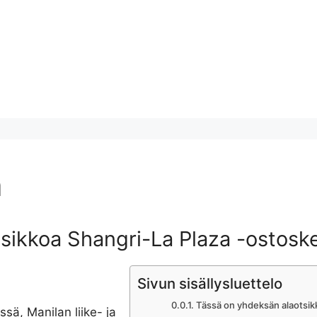
a
sikkoa Shangri-La Plaza -ostosk
Sivun sisällysluettelo
Tässä on yhdeksän alaotsik
sä, Manilan liike- ja