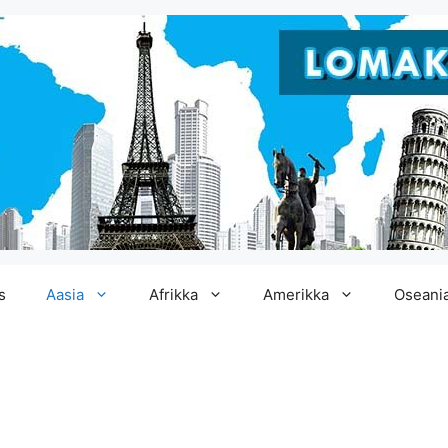
s
Aasia
Afrikka
Amerikka
Oseani