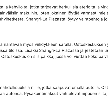
 ja kahviloita, jotka tarjoavat herkullisia aterioita ja vi
nsainvälisiin makuihin, joten jokainen löytää varmasti mie
kahvihetkestä, Shangri-La Plazasta löytyy vaihtoehtoja j
ja nähtävää myös viihdykkeen saralla. Ostoskeskuksen y
sa tiloissa. Lisäksi Shangri-La Plazassa järjestetään us
. Ostoskeskus on siis paikka, jossa voi viettää koko päiv
ahdollisuuksia niille, jotka saapuvat omalla autolla. O
jättää autonsa. Pysäköintimaksut vaihtelevat riippuen siitä