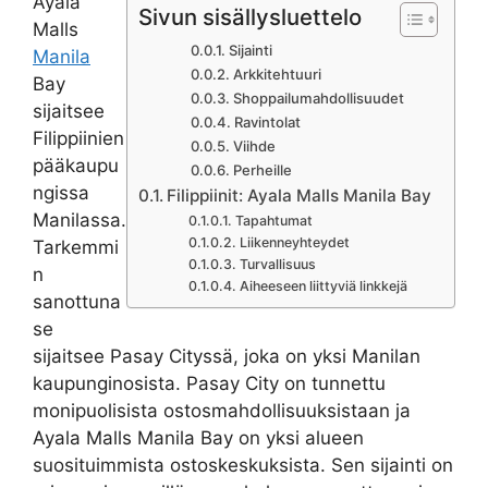
Ayala
Sivun sisällysluettelo
Malls
Sijainti
Manila
Arkkitehtuuri
Bay
Shoppailumahdollisuudet
sijaitsee
Ravintolat
Filippiinien
Viihde
pääkaupu
Perheille
ngissa
Filippiinit: Ayala Malls Manila Bay
Manilassa.
Tapahtumat
Liikenneyhteydet
Tarkemmi
Turvallisuus
n
Aiheeseen liittyviä linkkejä
sanottuna
se
sijaitsee Pasay Cityssä, joka on yksi Manilan
kaupunginosista. Pasay City on tunnettu
monipuolisista ostosmahdollisuuksistaan ja
Ayala Malls Manila Bay on yksi alueen
suosituimmista ostoskeskuksista. Sen sijainti on