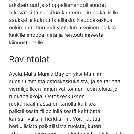
arkkitehtuuri ja shoppailumahdollisuudet
tekevät siitä suositun kohteen niin paikallisille
asukkaille kuin turisteillekin. Kauppakeskus
onkin ehdottomasti vierailun arvoinen paikka
kaikille shoppailusta ja rentoutumisesta
kiinnostuneille.
Ravintolat
Ayala Malls Manila Bay on yksi Manilan
suosituimmista ostoskeskuksista, ja se tarjoaa
vierailijoilleen laajan valikoiman ravintoloita ja
ruokapaikkoja. Ostoskeskuksen
ruokamaailmassa on tarjolla kaikkea
paikallisesta filippiiniläisestä keittiöstä
kansainvälisiin herkkuihin. Voit nauttia
herkullisista paikallisista ruoista, kuten
adobosta, sinigangista ja lechonista, tai kokeilla