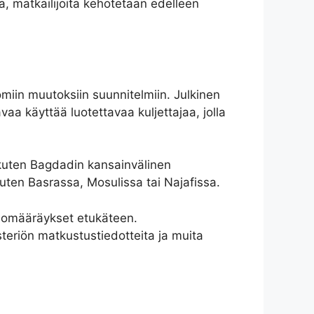
a, matkailijoita kehotetaan edelleen
omiin muutoksiin suunnitelmiin. Julkinen
tavaa käyttää luotettavaa kuljettajaa, jolla
 kuten Bagdadin kansainvälinen
uten Basrassa, Mosulissa tai Najafissa.
ulomääräykset etukäteen.
steriön matkustustiedotteita ja muita