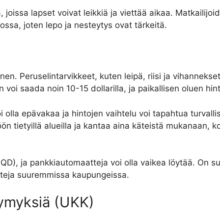
a, joissa lapset voivat leikkiä ja viettää aikaa. Matkailijo
ssa, joten lepo ja nesteytys ovat tärkeitä.
nen. Peruselintarvikkeet, kuten leipä, riisi ja vihannekset
n voi saada noin 10-15 dollarilla, ja paikallisen oluen hin
 olla epävakaa ja hintojen vaihtelu voi tapahtua turvalli
n tietyillä alueilla ja kantaa aina käteistä mukanaan, 
i (IQD), ja pankkiautomaatteja voi olla vaikea löytää. On
atteja suuremmissa kaupungeissa.
symyksiä (UKK)