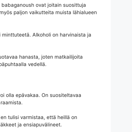
a babaganoush ovat joitain suosittuja
on myös paljon vaikutteita muista lähialueen
i minttuteetä. Alkoholi on harvinaista ja
juotavaa hanasta, joten matkailijoita
päpuhtaalla vedellä.
voi olla epävakaa. On suositeltavaa
araamista.
en tulisi varmistaa, että heillä on
äkkeet ja ensiapuvälineet.