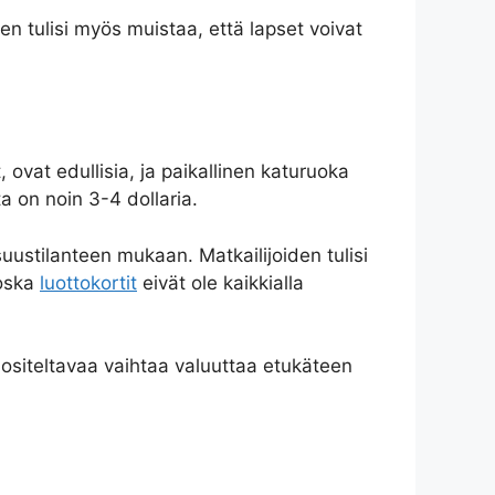
iden tulisi myös muistaa, että lapset voivat
, ovat edullisia, ja paikallinen katuruoka
ta on noin 3-4 dollaria.
suustilanteen mukaan. Matkailijoiden tulisi
koska
luottokortit
eivät ole kaikkialla
 suositeltavaa vaihtaa valuuttaa etukäteen