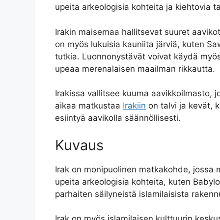
upeita arkeologisia kohteita ja kiehtovia 
Irakin maisemaa hallitsevat suuret aavikot,
on myös lukuisia kauniita järviä, kuten Sawa
tutkia. Luonnonystävät voivat käydä myös
upeaa merenalaisen maailman rikkautta.
Irakissa vallitsee kuuma aavikkoilmasto, 
aikaa matkustaa
Irakiin
on talvi ja kevät,
esiintyä aavikolla säännöllisesti.
Kuvaus
Irak on monipuolinen matkakohde, jossa mat
upeita arkeologisia kohteita, kuten Babyl
parhaiten säilyneistä islamilaisista raken
Irak on myös islamilaisen kulttuurin kesku