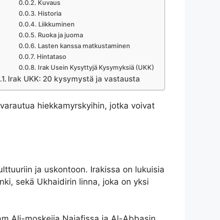
Kuvaus
Historia
Liikkuminen
Ruoka ja juoma
Lasten kanssa matkustaminen
Hintataso
Irak Usein Kysyttyjä Kysymyksiä (UKK)
Irak UKK: 20 kysymystä ja vastausta
 varautua hiekkamyrskyihin, jotka voivat
ttuuriin ja uskontoon. Irakissa on lukuisia
i, sekä Ukhaidirin linna, joka on yksi
mam Ali-moskeija Najafissa ja Al-Abbasin