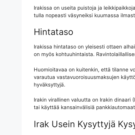
Irakissa on useita puistoja ja leikkipaikkoj
tulla nopeasti väsyneiksi kuumassa ilmasto
Hintataso
Irakissa hintataso on yleisesti ottaen alhai
on myös kohtuuhintaista. Ravintolaillallise
Huomioitavaa on kuitenkin, että tilanne voi
varautua vastavuoroisuusmaksujen käyttöö
hyväksyttyjä.
Irakin virallinen valuutta on Irakin dinaar
tai käyttää kansainvälisiä pankkiautoma
Irak Usein Kysyttyjä Ky