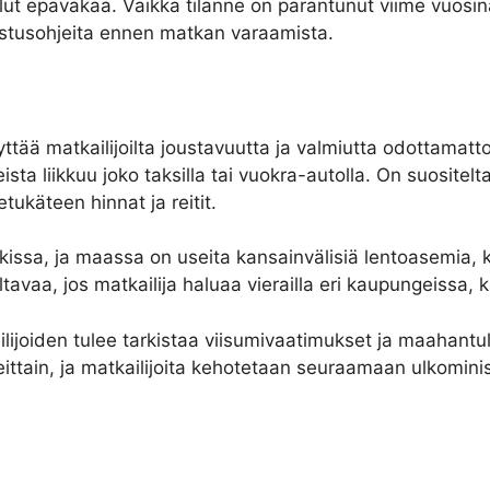
llut epävakaa. Vaikka tilanne on parantunut viime vuosin
ustusohjeita ennen matkan varaamista.
yttää matkailijoilta joustavuutta ja valmiutta odottamatt
teista liikkuu joko taksilla tai vuokra-autolla. On suositel
tukäteen hinnat ja reitit.
issa, ja maassa on useita kansainvälisiä lentoasemia,
vaa, jos matkailija haluaa vierailla eri kaupungeissa, k
ilijoiden tulee tarkistaa viisumivaatimukset ja maahant
eittain, ja matkailijoita kehotetaan seuraamaan ulkomini