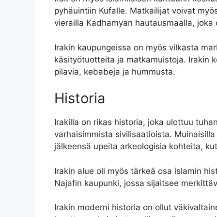
pyhäuintiin Kufalle. Matkailijat voivat my
vierailla Kadhamyan hautausmaalla, joka o
Irakin kaupungeissa on myös vilkasta mark
käsityötuotteita ja matkamuistoja. Irakin k
pilavia, kebabeja ja hummusta.
Historia
Irakilla on rikas historia, joka ulottuu tu
varhaisimmista sivilisaatioista. Muinaisilla 
jälkeensä upeita arkeologisia kohteita, ku
Irakin alue oli myös tärkeä osa islamin hist
Najafin kaupunki, jossa sijaitsee merkittä
Irakin moderni historia on ollut väkivalt