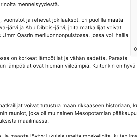
tarinoita menneisyydestä.
 vuoristot ja rehevät jokilaaksot. Eri puolilla maata
-järvi ja Abu Dibbis-järvi, joita matkailijat voivat
 Umm Qasrin meriluonnonpuistossa, jossa voi ihailla
jossa on korkeat lämpötilat ja vähän sadetta. Parasta
 kun lämpötilat ovat hieman viileämpiä. Kuitenkin on hyvä
kailijat voivat tutustua maan rikkaaseen historiaan, kul
onin rauniot, joka oli muinainen Mesopotamian pääkaupunk
nuksista maailmassa.
s, ja maasta löytyy lukuisia upeita moskeijoita, kuten I