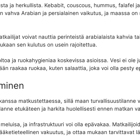
ta ja herkullista. Kebabit, couscous, hummus, falafel j
on usein vahva Arabian ja persialainen vaikutus, ja maassa 
tkailijat voivat nauttia perinteistä arabialaista kahvia ta
n mukaan sen kulutus on usein rajoitettua.
huoltoa ja ruokahygieniaa koskevissa asioissa. Vesi ei ole 
än raakaa ruokaa, kuten salaattia, joka voi olla pesty e
aminen
kanssa matkustettaessa, sillä maan turvallisuustilanne 
ilanne etukäteen ja harkita huolellisesti ennen matkan v
eluisa, ja infrastruktuuri voi olla epävakaa. Matkailijoid
ketieteellinen vakuutus, ja ottaa mukaan tarvittavat lä