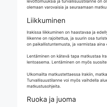
levottomuuksia ja turvallisuustilanne on o
olemaan varovaisia ​​ja seuraamaan matk
Liikkuminen
Irakissa liikkuminen on haastavaa ja edell
liikenne on rajoitettua, ja suurin osa turis
on paikallistuntemusta, ja varmistaa aina e
Lentäminen on kätevä tapa matkustaa Irak
lentoasema. Lentäminen on myös suositelta
Ulkomailta matkustettaessa Irakiin, matka
Turvallisuustilanne voi myös vaihdella alu
matkustusohjeita.
Ruoka ja juoma