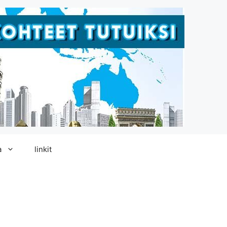
a
linkit