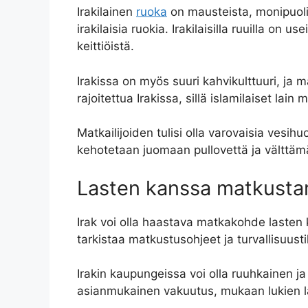
Irakilainen
ruoka
on mausteista, monipuolis
irakilaisia ​​ruokia. Irakilaisilla ruuilla 
keittiöistä.
Irakissa on myös suuri kahvikulttuuri, ja ma
rajoitettua Irakissa, sillä islamilaiset lai
Matkailijoiden tulisi olla varovaisia ​​vesi
kehotetaan juomaan pullovettä ja välttämä
Lasten kanssa matkust
Irak voi olla haastava matkakohde lasten 
tarkistaa matkustusohjeet ja turvallisuust
Irakin kaupungeissa voi olla ruuhkainen ja m
asianmukainen vakuutus, mukaan lukien lää