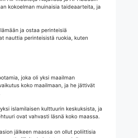
an kokoelman muinaisia ​​taideaarteita, ja
elämään ja ostaa perinteisiä
at nauttia perinteisistä ruokia, kuten
opotamia, joka oli yksi maailman
ri vaikutus koko maailmaan, ja he jättivät
.
 yksi islamilaisen kulttuurin keskuksista, ja
tehtuuri ovat vahvasti läsnä koko maassa.
ion jälkeen maassa on ollut poliittisia