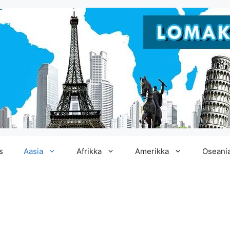
s
Aasia
Afrikka
Amerikka
Oseani