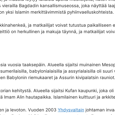
ös vierailla Bagdadin kansallismuseossa, joka näyttää laaj
n yksi Islamin merkittävimmistä pyhiinvaelluskohteista.
kinahenkeä, ja matkailijat voivat tutustua paikalliseen 
eittiö on herkullinen ja makuja täynnä, ja matkailijat voiv
hansia vuosia taaksepäin. Alueella sijaitsi muinainen Mes
sumerilaisilla, babylonialaisilla ja assyrialaisilla oli suu
ten Babylonin riemukaaret ja Assurin kivipalatsin rauniot
orian kehitystä. Alueella sijaitsi Kufan kaupunki, joka oli
vä Imam Alin hautapaikka. Islamilainen kulttuuri ja arkki
ainen ja levoton. Vuoden 2003
Yhdysvaltain
johtaman invaas