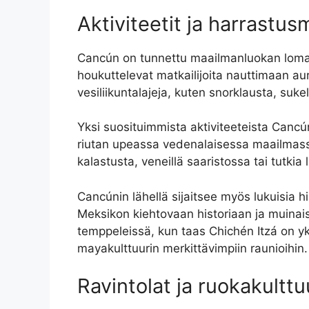
Aktiviteetit ja harrastu
Cancún on tunnettu maailmanluokan lomako
houkuttelevat matkailijoita nauttimaan aur
vesiliikuntalajeja, kuten snorklausta, sukel
Yksi suosituimmista aktiviteeteista Cancú
riutan upeassa vedenalaisessa maailmassa
kalastusta, veneillä saaristossa tai tutkia 
Cancúnin lähellä sijaitsee myös lukuisia h
Meksikon kiehtovaan historiaan ja muinais
temppeleissä, kun taas Chichén Itzá on y
mayakulttuurin merkittävimpiin raunioihin.
Ravintolat ja ruokakulttu