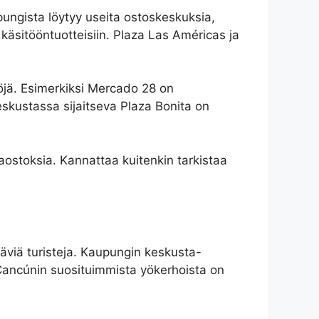
upungista löytyy useita ostoskeskuksia,
 käsitööntuotteisiin. Plaza Las Américas ja
ytöjä. Esimerkiksi Mercado 28 on
keskustassa sijaitseva Plaza Bonita on
aostoksia. Kannattaa kuitenkin tarkistaa
täviä turisteja. Kaupungin keskusta-
i Cancúnin suosituimmista yökerhoista on