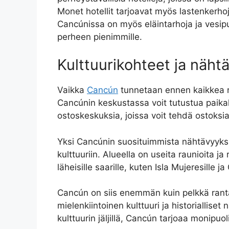
Monet hotellit tarjoavat myös lastenkerhoja 
Cancúnissa on myös eläintarhoja ja vesipu
perheen pienimmille.
Kulttuurikohteet ja näht
Vaikka
Cancún
tunnetaan ennen kaikkea r
Cancúnin keskustassa voit tutustua paikall
ostoskeskuksia, joissa voit tehdä ostoksia 
Yksi Cancúnin suosituimmista nähtävyyksi
kulttuuriin. Alueella on useita raunioita j
läheisille saarille, kuten Isla Mujeresille
Cancún on siis enemmän kuin pelkkä rant
mielenkiintoinen kulttuuri ja historiallis
kulttuurin jäljillä, Cancún tarjoaa monip