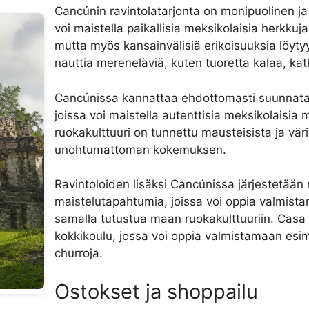
Cancúnin ravintolatarjonta on monipuolinen ja 
voi maistella paikallisia meksikolaisia herkkuj
mutta myös kansainvälisiä erikoisuuksia löytyy
nauttia mereneläviä, kuten tuoretta kalaa, kat
Cancúnissa kannattaa ehdottomasti suunnata pa
joissa voi maistella autenttisia meksikolaisi
ruokakulttuuri on tunnettu mausteisista ja väri
unohtumattoman kokemuksen.
Ravintoloiden lisäksi Cancúnissa järjestetään 
maistelutapahtumia, joissa voi oppia valmista
samalla tutustua maan ruokakulttuuriin. Casa 
kokkikoulu, jossa voi oppia valmistamaan esime
churroja.
Ostokset ja shoppailu