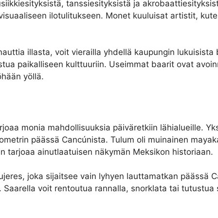
kkiesityksistä, tanssiesityksistä ja akrobaattiesityksistä
uaaliseen ilotulitukseen. Monet kuuluisat artistit, kuten
uttia illasta, voit vierailla yhdellä kaupungin lukuisist
ustua paikalliseen kulttuuriin. Useimmat baarit ovat avoin
öhään yöllä.
arjoaa monia mahdollisuuksia päiväretkiin lähialueille. Yk
ilometrin päässä Cancúnista. Tulum oli muinainen mayakau
in tarjoaa ainutlaatuisen näkymän Meksikon historiaan.
ujeres, joka sijaitsee vain lyhyen lauttamatkan päässä C
 Saarella voit rentoutua rannalla, snorklata tai tutustu