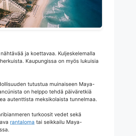
ähtävää ja koettavaa. Kuljeskelemalla
ta herkuista. Kaupungissa on myös lukuisia
hdollisuuden tutustua muinaiseen Maya-
 Cancúnista on helppo tehdä päiväretkiä
kokea autenttista meksikolaista tunnelmaa.
ribianmeren turkoosit vedet sekä
ttava
rantaloma
tai seikkailu Maya-
ssa.