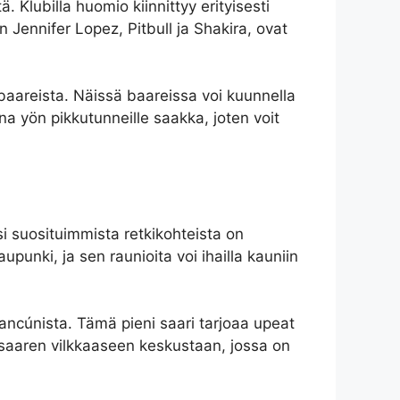
. Klubilla huomio kiinnittyy erityisesti
 Jennifer Lopez, Pitbull ja Shakira, ovat
a baareista. Näissä baareissa voi kuunnella
na yön pikkutunneille saakka, joten voit
si suosituimmista retkikohteista on
punki, ja sen raunioita voi ihailla kauniin
ancúnista. Tämä pieni saari tarjoaa upeat
a saaren vilkkaaseen keskustaan, jossa on