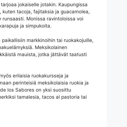
tarjoaa jokaiselle jotakin. Kaupungissa
a, kuten tacoja, fajitaksia ja guacamolea,
 runsaasti. Monissa ravintoloissa voi
karapuja ja simpukoita.
ikallisiin markkinoihin tai ruokakojuille,
a makuelämyksiä. Meksikolainen
kkäistä mauista, jotka jättävät taatusti
myös erilaisia ruokakursseja ja
maan perinteisiä meksikolaisia ruokia ja
de los Sabores on yksi suosittu
rkiksi tamalesia, tacos al pastoria tai