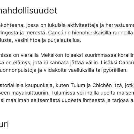
smahdollisuudet
hteena, jossa on lukuisia aktiviteetteja ja harrastusm
ingosta ja merestä. Cancúnin hienohiekkaisilla rannoilla v
lusta, vesihiihtoa ja purjelautailua.
nissa on vierailla Meksikon toiseksi suurimmassa koralli
 on elämys, jota ei kannata jättää väliin. Lisäksi Can
luonnonpuistoja ja viidakoita vaelluksilla tai pyöräillen.
istoriallisia kaupunkeja, kuten Tulum ja Chichén Itzá, jo
een mayakulttuuriin. Tulumissa voi ihailla upeita maisem
ksi maailman seitsemästä uudesta ihmeestä ja tarjoaa ai
uri