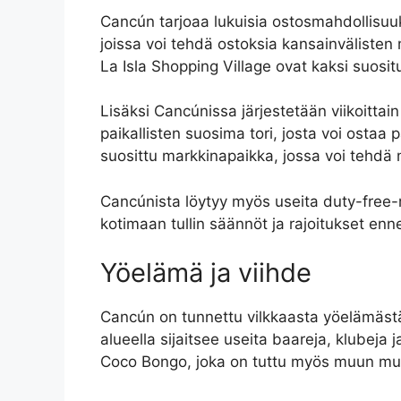
Cancún tarjoaa lukuisia ostosmahdollisuuksi
joissa voi tehdä ostoksia kansainvälisten 
La Isla Shopping Village ovat kaksi suosi
Lisäksi Cancúnissa järjestetään viikoittain
paikallisten suosima tori, josta voi ostaa 
suosittu markkinapaikka, jossa voi tehdä 
Cancúnista löytyy myös useita duty-free-my
kotimaan tullin säännöt ja rajoitukset en
Yöelämä ja viihde
Cancún on tunnettu vilkkaasta yöelämästää
alueella sijaitsee useita baareja, klubeja
Coco Bongo, joka on tuttu myös muun muas