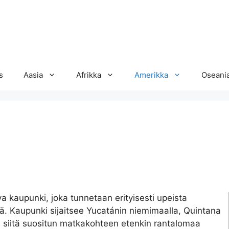
s
Aasia
Afrikka
Amerikka
Oseani
eva kaupunki, joka tunnetaan erityisesti upeista
ä. Kaupunki sijaitsee Yucatánin niemimaalla, Quintana
e siitä suositun matkakohteen etenkin rantalomaa