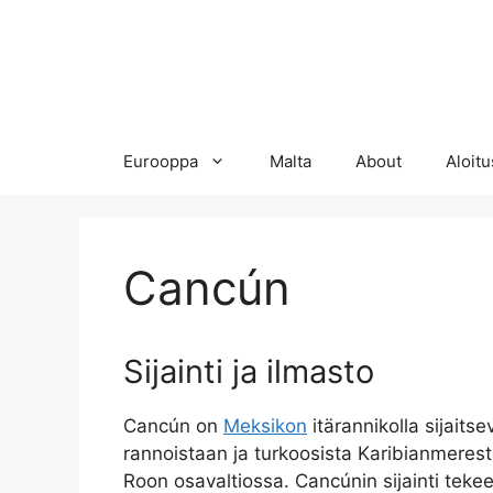
Eurooppa
Malta
About
Aloitu
Cancún
Sijainti ja ilmasto
Cancún on
Meksikon
itärannikolla sijaits
rannoistaan ja turkoosista Karibianmerest
Roon osavaltiossa. Cancúnin sijainti teke