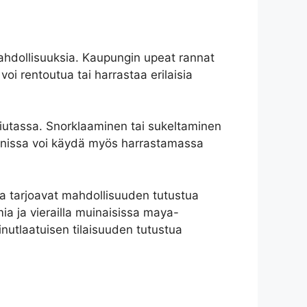
ahdollisuuksia. Kaupungin upeat rannat
oi rentoutua tai harrastaa erilaisia
riutassa. Snorklaaminen tai sukeltaminen
cúnissa voi käydä myös harrastamassa
tka tarjoavat mahdollisuuden tutustua
ia ja vierailla muinaisissa maya-
nutlaatuisen tilaisuuden tutustua