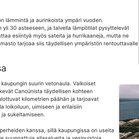
 on lämmintä ja aurinkoista ympäri vuoden.
li 30 asteeseen, ja talvella lämpötilat pysyttelevät
aattaa esiintyä myös sateita ja hurrikaaneja, mutta ne
lmasto tarjoaa siis täydellisen ympäristön rentouttavalle
sa
kaupungin suurin vetonaula. Valkoiset
tekevät Cancúnista täydellisen kohteen
ulottuvat kilometrien päähän ja tarjoavat
 loikoiluun, uimiseen ja erilaisiin
n ja sukeltamiseen.
erheiden kanssa, sillä kaupungissa on useita
lle suunnattuja allasalueita ja vesipuistoja.