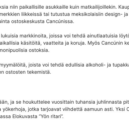
a niin paikallisille asukkaille kuin matkailijoillekin. Ka
merkkien liikkeissä tai tutustua meksikolaisiin design- ja
tuinta ostoskeskusta Cancúnissa.
 lukuisia markkinoita, joissa voi tehdä ainutlaatuisia lö
paikallisia käsitöitä, vaatteita ja koruja. Myös Cancúnin 
monipuolisia ostoksia.
ymälöitä, joista voi tehdä edullisia alkoholi- ja tupakk
nen ostosten tekemistä.
n, ja se houkuttelee vuosittain tuhansia juhlinnasta pi
 ja yökerhoja, jotka tarjoavat viihdettä aamuun asti. Yks
sa Elokuvasta ”Yön ritari”.