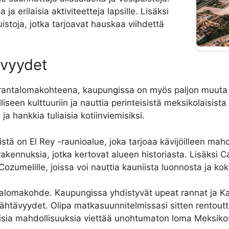
ja erilaisia aktiviteetteja lapsille. Lisäksi
istoja, jotka tarjoavat hauskaa viihdettä
ävyydet
antalomakohteena, kaupungissa on myös paljon muuta n
iseen kulttuuriin ja nauttia perinteisistä meksikolaisis
ja hankkia tuliaisia kotiinviemisiksi.
stä on El Rey -raunioalue, joka tarjoaa kävijöilleen ma
a rakennuksia, jotka kertovat alueen historiasta. Lisäksi
 ja Cozumelille, joissa voi nauttia kauniista luonnosta ja 
alomakohde. Kaupungissa yhdistyvät upeat rannat ja Ka
et nähtävyydet. Olipa matkasuunnitelmissasi sitten rentou
uolisia mahdollisuuksia viettää unohtumaton loma Meksiko