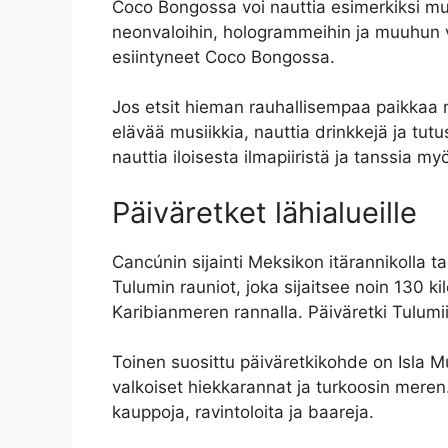
Coco Bongossa voi nauttia esimerkiksi musii
neonvaloihin, hologrammeihin ja muuhun vis
esiintyneet Coco Bongossa.
Jos etsit hieman rauhallisempaa paikkaa na
elävää musiikkia, nauttia drinkkejä ja tut
nauttia iloisesta ilmapiiristä ja tanssia my
Päiväretket lähialueille
Cancúnin sijainti Meksikon itärannikolla t
Tulumin rauniot, joka sijaitsee noin 130 k
Karibianmeren rannalla. Päiväretki Tulumi
Toinen suosittu päiväretkikohde on Isla M
valkoiset hiekkarannat ja turkoosin meren.
kauppoja, ravintoloita ja baareja.