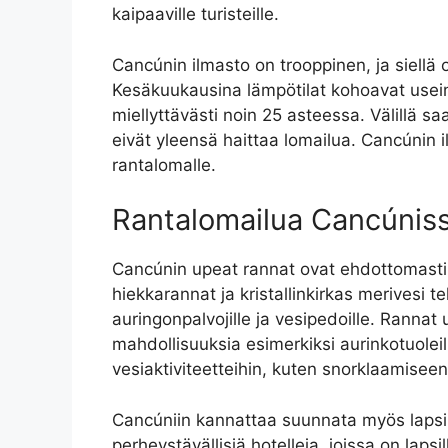
kaipaaville turisteille.
Cancúnin ilmasto on trooppinen, ja siellä
Kesäkuukausina lämpötilat kohoavat usein y
miellyttävästi noin 25 asteessa. Välillä s
eivät yleensä haittaa lomailua. Cancúnin i
rantalomalle.
Rantalomailua Cancúnis
Cancúnin upeat rannat ovat ehdottomasti 
hiekkarannat ja kristallinkirkas merivesi 
auringonpalvojille ja vesipedoille. Rannat 
mahdollisuuksia esimerkiksi aurinkotuoleilla
vesiaktiviteetteihin, kuten snorklaamisee
Cancúniin kannattaa suunnata myös lapsip
perheystävällisiä hotelleja, joissa on lapsi