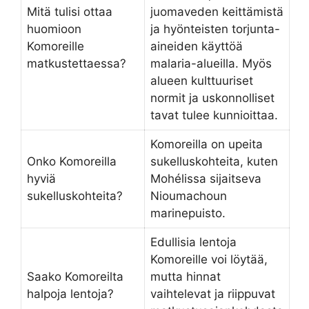
Mitä tulisi ottaa
juomaveden keittämistä
huomioon
ja hyönteisten torjunta-
Komoreille
aineiden käyttöä
matkustettaessa?
malaria-alueilla. Myös
alueen kulttuuriset
normit ja uskonnolliset
tavat tulee kunnioittaa.
Komoreilla on upeita
Onko Komoreilla
sukelluskohteita, kuten
hyviä
Mohélissa sijaitseva
sukelluskohteita?
Nioumachoun
marinepuisto.
Edullisia lentoja
Komoreille voi löytää,
Saako Komoreilta
mutta hinnat
halpoja lentoja?
vaihtelevat ja riippuvat