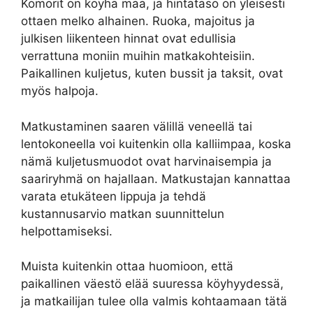
Komorit on köyhä maa, ja hintataso on yleisesti
ottaen melko alhainen. Ruoka, majoitus ja
julkisen liikenteen hinnat ovat edullisia
verrattuna moniin muihin matkakohteisiin.
Paikallinen kuljetus, kuten bussit ja taksit, ovat
myös halpoja.
Matkustaminen saaren välillä veneellä tai
lentokoneella voi kuitenkin olla kalliimpaa, koska
nämä kuljetusmuodot ovat harvinaisempia ja
saariryhmä on hajallaan. Matkustajan kannattaa
varata etukäteen lippuja ja tehdä
kustannusarvio matkan suunnittelun
helpottamiseksi.
Muista kuitenkin ottaa huomioon, että
paikallinen väestö elää suuressa köyhyydessä,
ja matkailijan tulee olla valmis kohtaamaan tätä