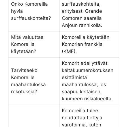
Onko Komoreilla
surffauskohteita,
hyviä
erityisesti Grande
surffauskohteita?
Comoren saarella
Anjoun rannikolla.
Mitä valuuttaa
Komoreilla käytetään
Komoreilla
Komorien frankkia
käytetään?
(KMF).
Komorit edellyttävät
Tarvitseeko
keltakuumerokotuksen
Komoreille
esittämistä
maahantulossa
maahantulossa, jos
rokotuksia?
saapuu keltaisen
kuumeen riskialueelta.
Komoreilla tulee
noudattaa tiettyjä
varotoimia, kuten