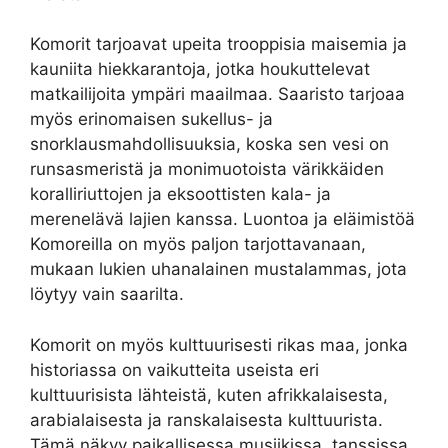
Komorit tarjoavat upeita trooppisia maisemia ja
kauniita hiekkarantoja, jotka houkuttelevat
matkailijoita ympäri maailmaa. Saaristo tarjoaa
myös erinomaisen sukellus- ja
snorklausmahdollisuuksia, koska sen vesi on
runsasmeristä ja monimuotoista värikkäiden
koralliriuttojen ja eksoottisten kala- ja
merenelävä lajien kanssa. Luontoa ja eläimistöä
Komoreilla on myös paljon tarjottavanaan,
mukaan lukien uhanalainen mustalammas, jota
löytyy vain saarilta.
Komorit on myös kulttuurisesti rikas maa, jonka
historiassa on vaikutteita useista eri
kulttuurisista lähteistä, kuten afrikkalaisesta,
arabialaisesta ja ranskalaisesta kulttuurista.
Tämä näkyy paikallisessa musiikissa, tanssissa