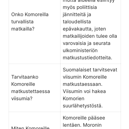
myös poliittisia
Onko Komoreilla
jännitteitä ja
turvallista
taloudellista
matkailla?
epävakautta, joten
matkailijoiden tulee olla
varovaisia ja seurata
ulkoministeriön
matkustustiedotteita.
Suomalaiset tarvitsevat
Tarvitaanko
viisumin Komoreille
Komoreille
matkustaessaan.
matkustettaessa
Viisumin voi hakea
viisumia?
Komorien
suurlähetystöstä.
Komoreille pääsee
lentäen. Moronin
Miten Komoreille