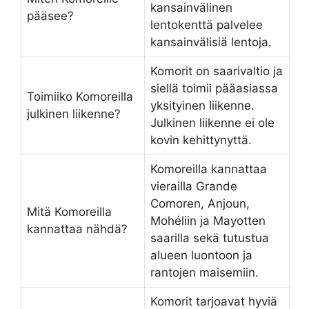
kansainvälinen
pääsee?
lentokenttä palvelee
kansainvälisiä lentoja.
Komorit on saarivaltio ja
siellä toimii pääasiassa
Toimiiko Komoreilla
yksityinen liikenne.
julkinen liikenne?
Julkinen liikenne ei ole
kovin kehittynyttä.
Komoreilla kannattaa
vierailla Grande
Comoren, Anjoun,
Mitä Komoreilla
Mohéliin ja Mayotten
kannattaa nähdä?
saarilla sekä tutustua
alueen luontoon ja
rantojen maisemiin.
Komorit tarjoavat hyviä