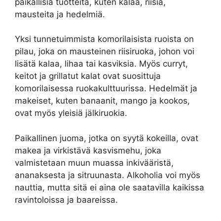
paikallisia tuotteita, kuten kalaa, riisiä,
mausteita ja hedelmiä.
Yksi tunnetuimmista komorilaisista ruoista on
pilau, joka on mausteinen riisiruoka, johon voi
lisätä kalaa, lihaa tai kasviksia. Myös curryt,
keitot ja grillatut kalat ovat suosittuja
komorilaisessa ruokakulttuurissa. Hedelmät ja
makeiset, kuten banaanit, mango ja kookos,
ovat myös yleisiä jälkiruokia.
Paikallinen juoma, jotka on syytä kokeilla, ovat
makea ja virkistävä kasvismehu, joka
valmistetaan muun muassa inkivääristä,
ananaksesta ja sitruunasta. Alkoholia voi myös
nauttia, mutta sitä ei aina ole saatavilla kaikissa
ravintoloissa ja baareissa.