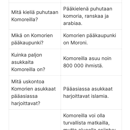
Pääkielenä puhutaan
Mitä kieliä puhutaan
komoria, ranskaa ja
Komoreilla?
arabiaa.
Mikä on Komorien
Komorien pääkaupunki
pääkaupunki?
on Moroni.
Kuinka paljon
Komoreilla asuu noin
asukkaita
800 000 ihmistä.
Komoreilla on?
Mitä uskontoa
Komorien asukkaat
Pääasiassa asukkaat
pääasiassa
harjoittavat islamia.
harjoittavat?
Komoreilla voi olla
turvallista matkailla,
mutta alueella esiintyy