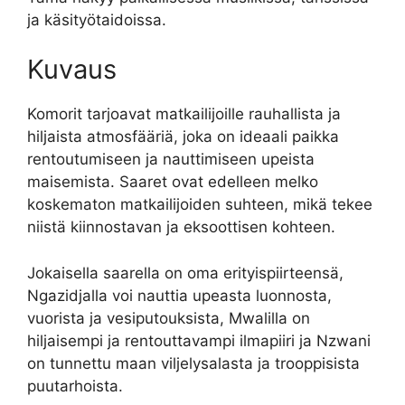
ja käsityötaidoissa.
Kuvaus
Komorit tarjoavat matkailijoille rauhallista ja
hiljaista atmosfääriä, joka on ideaali paikka
rentoutumiseen ja nauttimiseen upeista
maisemista. Saaret ovat edelleen melko
koskematon matkailijoiden suhteen, mikä tekee
niistä kiinnostavan ja eksoottisen kohteen.
Jokaisella saarella on oma erityispiirteensä,
Ngazidjalla voi nauttia upeasta luonnosta,
vuorista ja vesiputouksista, Mwalilla on
hiljaisempi ja rentouttavampi ilmapiiri ja Nzwani
on tunnettu maan viljelysalasta ja trooppisista
puutarhoista.