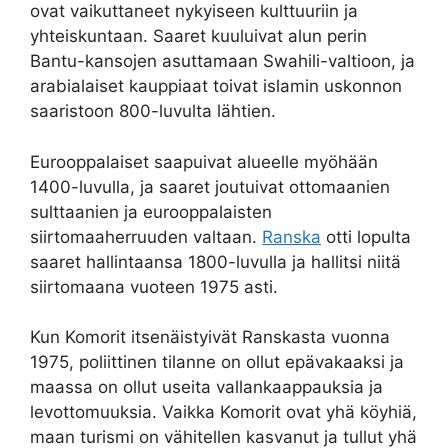
ovat vaikuttaneet nykyiseen kulttuuriin ja
yhteiskuntaan. Saaret kuuluivat alun perin
Bantu-kansojen asuttamaan Swahili-valtioon, ja
arabialaiset kauppiaat toivat islamin uskonnon
saaristoon 800-luvulta lähtien.
Eurooppalaiset saapuivat alueelle myöhään
1400-luvulla, ja saaret joutuivat ottomaanien
sulttaanien ja eurooppalaisten
siirtomaaherruuden valtaan.
Ranska
otti lopulta
saaret hallintaansa 1800-luvulla ja hallitsi niitä
siirtomaana vuoteen 1975 asti.
Kun Komorit itsenäistyivät Ranskasta vuonna
1975, poliittinen tilanne on ollut epävakaaksi ja
maassa on ollut useita vallankaappauksia ja
levottomuuksia. Vaikka Komorit ovat yhä köyhiä,
maan turismi on vähitellen kasvanut ja tullut yhä