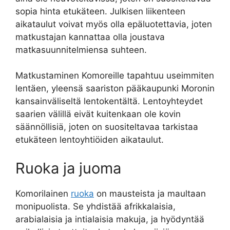
sopia hinta etukäteen. Julkisen liikenteen
aikataulut voivat myös olla epäluotettavia, joten
matkustajan kannattaa olla joustava
matkasuunnitelmiensa suhteen.
Matkustaminen Komoreille tapahtuu useimmiten
lentäen, yleensä saariston pääkaupunki Moronin
kansainväliseltä lentokentältä. Lentoyhteydet
saarien välillä eivät kuitenkaan ole kovin
säännöllisiä, joten on suositeltavaa tarkistaa
etukäteen lentoyhtiöiden aikataulut.
Ruoka ja juoma
Komorilainen
ruoka
on mausteista ja maultaan
monipuolista. Se yhdistää afrikkalaisia,
arabialaisia ja intialaisia makuja, ja hyödyntää