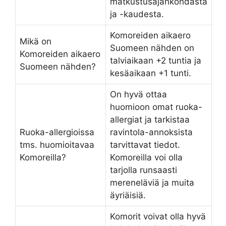
matkustusajankohdasta
ja -kaudesta.
Komoreiden aikaero
Mikä on
Suomeen nähden on
Komoreiden aikaero
talviaikaan +2 tuntia ja
Suomeen nähden?
kesäaikaan +1 tunti.
On hyvä ottaa
huomioon omat ruoka-
allergiat ja tarkistaa
Ruoka-allergioissa
ravintola-annoksista
tms. huomioitavaa
tarvittavat tiedot.
Komoreilla?
Komoreilla voi olla
tarjolla runsaasti
mereneläviä ja muita
äyriäisiä.
Komorit voivat olla hyvä