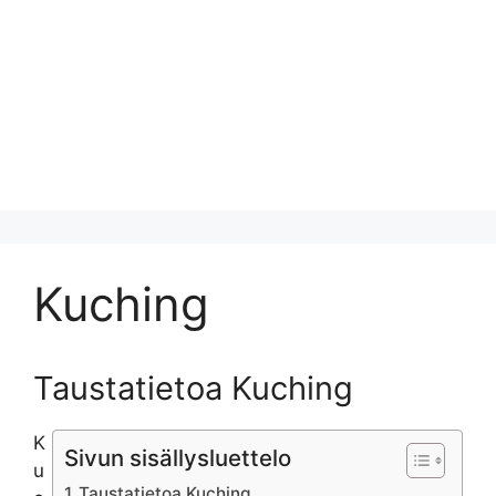
Kuching
Taustatietoa Kuching
K
Sivun sisällysluettelo
u
Taustatietoa Kuching