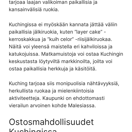
tarjoaa laajan valikoiman paikallisia ja
kansainvälisiä ruokia.
Kuchingissa ei myöskään kannata jättää väliin
paikallisia jälkiruokia, kuten ”layer cake” -
kerroskakkua ja ”kuih celor” -riisijälkiruokaa.
Näitä voi yleensä maistella eri kahviloissa ja
katukojuissa. Matkamuistoja voi ostaa Kuchingin
keskustasta löytyviltä markkinoilta, joilta voi
ostaa paikallisia herkkuja ja käsitöitä.
Kuching tarjoaa siis monipuolisia nähtävyyksiä,
herkullista ruokaa ja mielenkiintoisia
aktiviteetteja. Kaupunki on ehdottomasti
vierailun arvoinen kohde Malesiassa.
Ostosmahdollisuudet
Kuchingissa