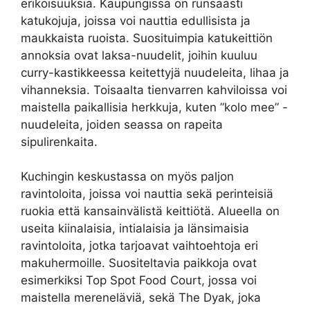
erikoisuuksia. Kaupungissa on runsaasti
katukojuja, joissa voi nauttia edullisista ja
maukkaista ruoista. Suosituimpia katukeittiön
annoksia ovat laksa-nuudelit, joihin kuuluu
curry-kastikkeessa keitettyjä nuudeleita, lihaa ja
vihanneksia. Toisaalta tienvarren kahviloissa voi
maistella paikallisia herkkuja, kuten ”kolo mee” -
nuudeleita, joiden seassa on rapeita
sipulirenkaita.
Kuchingin keskustassa on myös paljon
ravintoloita, joissa voi nauttia sekä perinteisiä
ruokia että kansainvälistä keittiötä. Alueella on
useita kiinalaisia, intialaisia ja länsimaisia
ravintoloita, jotka tarjoavat vaihtoehtoja eri
makuhermoille. Suositeltavia paikkoja ovat
esimerkiksi Top Spot Food Court, jossa voi
maistella mereneläviä, sekä The Dyak, joka