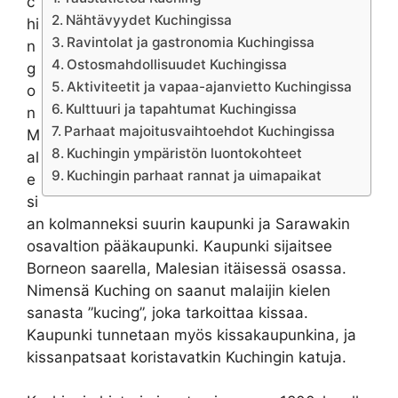
c
Nähtävyydet Kuchingissa
hi
Ravintolat ja gastronomia Kuchingissa
n
Ostosmahdollisuudet Kuchingissa
g
Aktiviteetit ja vapaa-ajanvietto Kuchingissa
o
Kulttuuri ja tapahtumat Kuchingissa
n
Parhaat majoitusvaihtoehdot Kuchingissa
M
Kuchingin ympäristön luontokohteet
al
Kuchingin parhaat rannat ja uimapaikat
e
si
an kolmanneksi suurin kaupunki ja Sarawakin
osavaltion pääkaupunki. Kaupunki sijaitsee
Borneon saarella, Malesian itäisessä osassa.
Nimensä Kuching on saanut malaijin kielen
sanasta ”kucing”, joka tarkoittaa kissaa.
Kaupunki tunnetaan myös kissakaupunkina, ja
kissanpatsaat koristavatkin Kuchingin katuja.