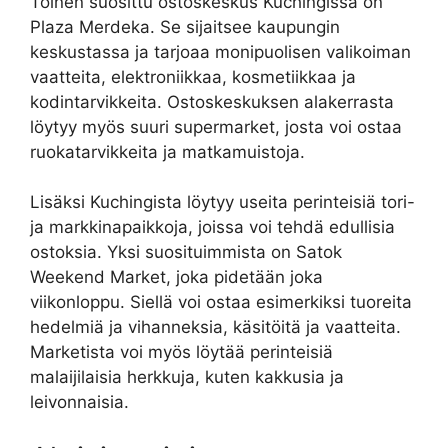
Toinen suosittu ostoskeskus Kuchingissa on
Plaza Merdeka. Se sijaitsee kaupungin
keskustassa ja tarjoaa monipuolisen valikoiman
vaatteita, elektroniikkaa, kosmetiikkaa ja
kodintarvikkeita. Ostoskeskuksen alakerrasta
löytyy myös suuri supermarket, josta voi ostaa
ruokatarvikkeita ja matkamuistoja.
Lisäksi Kuchingista löytyy useita perinteisiä tori-
ja markkinapaikkoja, joissa voi tehdä edullisia
ostoksia. Yksi suosituimmista on Satok
Weekend Market, joka pidetään joka
viikonloppu. Siellä voi ostaa esimerkiksi tuoreita
hedelmiä ja vihanneksia, käsitöitä ja vaatteita.
Marketista voi myös löytää perinteisiä
malaijilaisia herkkuja, kuten kakkusia ja
leivonnaisia.