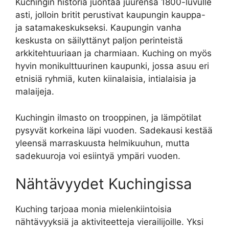
Kuchingin historia juontaa juurensa 1800-luvulle
asti, jolloin britit perustivat kaupungin kauppa-
ja satamakeskukseksi. Kaupungin vanha
keskusta on säilyttänyt paljon perinteistä
arkkitehtuuriaan ja charmiaan. Kuching on myös
hyvin monikulttuurinen kaupunki, jossa asuu eri
etnisiä ryhmiä, kuten kiinalaisia, intialaisia ja
malaijeja.
Kuchingin ilmasto on trooppinen, ja lämpötilat
pysyvät korkeina läpi vuoden. Sadekausi kestää
yleensä marraskuusta helmikuuhun, mutta
sadekuuroja voi esiintyä ympäri vuoden.
Nähtävyydet Kuchingissa
Kuching tarjoaa monia mielenkiintoisia
nähtävyyksiä ja aktiviteetteja vierailijoille. Yksi