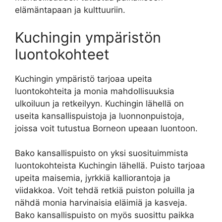
elämäntapaan ja kulttuuriin.
Kuchingin ympäristön
luontokohteet
Kuchingin ympäristö tarjoaa upeita
luontokohteita ja monia mahdollisuuksia
ulkoiluun ja retkeilyyn. Kuchingin lähellä on
useita kansallispuistoja ja luonnonpuistoja,
joissa voit tutustua Borneon upeaan luontoon.
Bako kansallispuisto on yksi suosituimmista
luontokohteista Kuchingin lähellä. Puisto tarjoaa
upeita maisemia, jyrkkiä kalliorantoja ja
viidakkoa. Voit tehdä retkiä puiston poluilla ja
nähdä monia harvinaisia ​​eläimiä ja kasveja.
Bako kansallispuisto on myös suosittu paikka