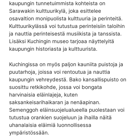
kaupungin tunnetuimmista kohteista on
Sarawakin kulttuurikylä, joka esittelee
osavaltion monipuolista kulttuuria ja perinteitä.
Kulttuurikylässä voi tutustua perinteisiin taloihin
ja nauttia perinteisestä musiikista ja tanssista.
Lisäksi Kuchingin museo tarjoaa näyttelyitä
kaupungin historiasta ja kulttuurista.
Kuchingissa on myös paljon kauniita puistoja ja
puutarhoja, joissa voi rentoutua ja nauttia
kaupungin vehreydestä. Bako kansallispuisto on
suosittu retkikohde, jossa voi bongata
harvinaisia eläinlajeja, kuten
saksankeisarihaikaran ja nenäapinan.
Semenggoh eläinsuojelualueella puolestaan voi
tutustua orankien suojeluun ja ihailla näitä
uhanalaisia eläimiä luonnollisessa
ympäristössään.