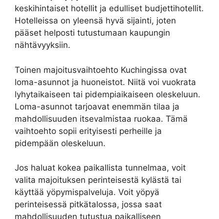
keskihintaiset hotellit ja edulliset budjettihotellit.
Hotelleissa on yleensä hyvä sijainti, joten
pääset helposti tutustumaan kaupungin
nähtävyyksiin.
Toinen majoitusvaihtoehto Kuchingissa ovat
loma-asunnot ja huoneistot. Niitä voi vuokrata
lyhytaikaiseen tai pidempiaikaiseen oleskeluun.
Loma-asunnot tarjoavat enemmän tilaa ja
mahdollisuuden itsevalmistaa ruokaa. Tämä
vaihtoehto sopii erityisesti perheille ja
pidempään oleskeluun.
Jos haluat kokea paikallista tunnelmaa, voit
valita majoituksen perinteisestä kylästä tai
käyttää yöpymispalveluja. Voit yöpyä
perinteisessä pitkätalossa, jossa saat
mahdollisuuden tutustua paikalliseen