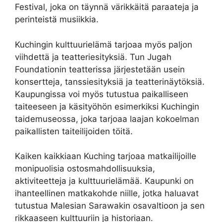
Festival, joka on täynnä värikkäitä paraateja ja
perinteistä musiikkia.
Kuchingin kulttuurielämä tarjoaa myös paljon
viihdettä ja teatteriesityksiä. Tun Jugah
Foundationin teatterissa järjestetään usein
konsertteja, tanssiesityksiä ja teatterinäytöksiä.
Kaupungissa voi myös tutustua paikalliseen
taiteeseen ja käsityöhön esimerkiksi Kuchingin
taidemuseossa, joka tarjoaa laajan kokoelman
paikallisten taiteilijoiden töitä.
Kaiken kaikkiaan Kuching tarjoaa matkailijoille
monipuolisia ostosmahdollisuuksia,
aktiviteetteja ja kulttuurielämää. Kaupunki on
ihanteellinen matkakohde niille, jotka haluavat
tutustua Malesian Sarawakin osavaltioon ja sen
rikkaaseen kulttuuriin ja historiaan.