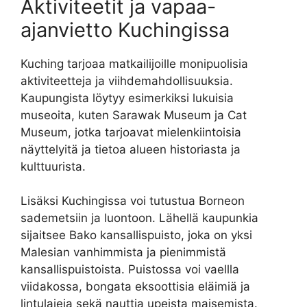
Aktiviteetit ja vapaa-
ajanvietto Kuchingissa
Kuching tarjoaa matkailijoille monipuolisia
aktiviteetteja ja viihdemahdollisuuksia.
Kaupungista löytyy esimerkiksi lukuisia
museoita, kuten Sarawak Museum ja Cat
Museum, jotka tarjoavat mielenkiintoisia
näyttelyitä ja tietoa alueen historiasta ja
kulttuurista.
Lisäksi Kuchingissa voi tutustua Borneon
sademetsiin ja luontoon. Lähellä kaupunkia
sijaitsee Bako kansallispuisto, joka on yksi
Malesian vanhimmista ja pienimmistä
kansallispuistoista. Puistossa voi vaellla
viidakossa, bongata eksoottisia eläimiä ja
lintulajeja sekä nauttia upeista maisemista.