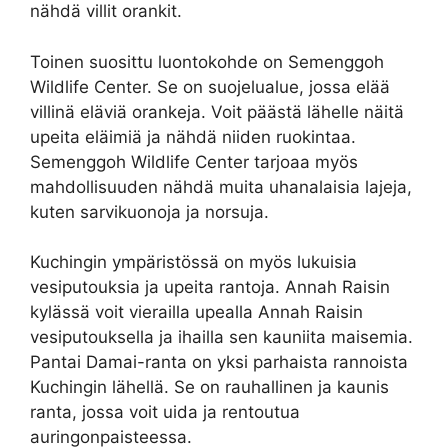
nähdä villit orankit.
Toinen suosittu luontokohde on Semenggoh
Wildlife Center. Se on suojelualue, jossa elää
villinä eläviä orankeja. Voit päästä lähelle näitä
upeita eläimiä ja nähdä niiden ruokintaa.
Semenggoh Wildlife Center tarjoaa myös
mahdollisuuden nähdä muita uhanalaisia ​​lajeja,
kuten sarvikuonoja ja norsuja.
Kuchingin ympäristössä on myös lukuisia
vesiputouksia ja upeita rantoja. Annah Raisin
kylässä voit vierailla upealla Annah Raisin
vesiputouksella ja ihailla sen kauniita maisemia.
Pantai Damai-ranta on yksi parhaista rannoista
Kuchingin lähellä. Se on rauhallinen ja kaunis
ranta, jossa voit uida ja rentoutua
auringonpaisteessa.