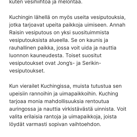
kuten vesihiihtoa ja melontaa.
Kuchingin lähellä on myös useita vesiputouksia,
jotka tarjoavat upeita paikkoja uimiseen. Annah
Raisin vesiputous on yksi suosituimmista
vesiputouksista alueella. Se on kaunis ja
rauhallinen paikka, jossa voit uida ja nauttia
luonnon kauneudesta. Toiset suositut
vesiputoukset ovat Jong’s- ja Serikin-
vesiputoukset.
Kun vierailet Kuchingissa, muista tutustua sen
upeisiin rannoihin ja uimapaikkoihin. Kuching
tarjoaa monia mahdollisuuksia rentoutua
auringossa ja nauttia virkistävästä uinnista. Voit
valita erilaisia ​​rantoja ja uimapaikkoja, joista
löydät varmasti sopivan vaihtoehdon.