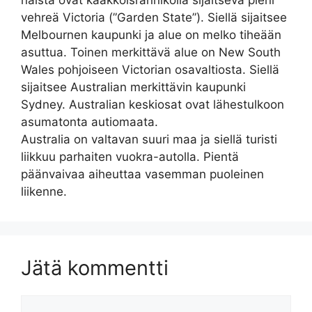
näistä ovat kaakkoisrannikolla sijaitseva pieni
vehreä Victoria (”Garden State”). Siellä sijaitsee
Melbournen kaupunki ja alue on melko tiheään
asuttua. Toinen merkittävä alue on New South
Wales pohjoiseen Victorian osavaltiosta. Siellä
sijaitsee Australian merkittävin kaupunki
Sydney. Australian keskiosat ovat lähestulkoon
asumatonta autiomaata.
Australia on valtavan suuri maa ja siellä turisti
liikkuu parhaiten vuokra-autolla. Pientä
päänvaivaa aiheuttaa vasemman puoleinen
liikenne.
Jätä kommentti
Kommentti