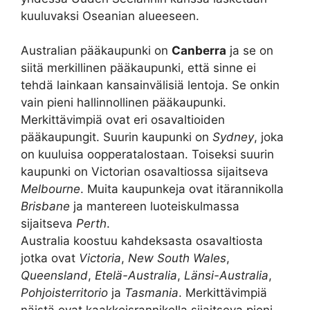
kuuluvaksi Oseanian alueeseen.
Australian pääkaupunki on
Canberra
ja se on
siitä merkillinen pääkaupunki, että sinne ei
tehdä lainkaan kansainvälisiä lentoja. Se onkin
vain pieni hallinnollinen pääkaupunki.
Merkittävimpiä ovat eri osavaltioiden
pääkaupungit. Suurin kaupunki on
Sydney
, joka
on kuuluisa oopperatalostaan. Toiseksi suurin
kaupunki on Victorian osavaltiossa sijaitseva
Melbourne
. Muita kaupunkeja ovat itärannikolla
Brisbane
ja mantereen luoteiskulmassa
sijaitseva
Perth
.
Australia koostuu kahdeksasta osavaltiosta
jotka ovat
Victoria
,
New South Wales
,
Queensland
,
Etelä-Australia
,
Länsi-Australia
,
Pohjoisterritorio
ja
Tasmania
. Merkittävimpiä