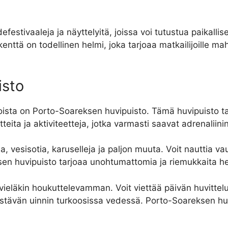
estivaaleja ja näyttelyitä, joissa voi tutustua paikallis
rikenttä on todellinen helmi, joka tarjoaa matkailijoill
isto
oista on Porto-Soareksen huvipuisto. Tämä huvipuisto ta
aitteita ja aktiviteetteja, jotka varmasti saavat adrenaliin
a, vesisotia, karuselleja ja paljon muuta. Voit nauttia v
ksen huvipuisto tarjoaa unohtumattomia ja riemukkaita he
ä vieläkin houkuttelevamman. Voit viettää päivän huvittel
rkistävän uinnin turkoosissa vedessä. Porto-Soareksen 