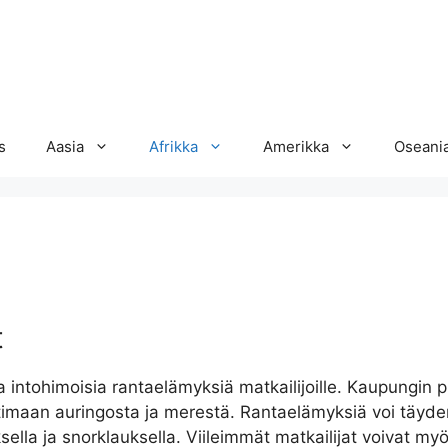
s
Aasia
Afrikka
Amerikka
Oseani
t
intohimoisia rantaelämyksiä matkailijoille. Kaupungin p
ttimaan auringosta ja merestä. Rantaelämyksiä voi täyd
luksella ja snorklauksella. Viileimmät matkailijat voivat my