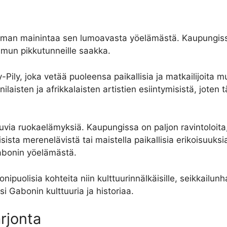
a ilman mainintaa sen lumoavasta yöelämästä. Kaupungiss
aamun pikkutunneille saakka.
Pily, joka vetää puoleensa paikallisia ja matkailijoita mus
ilaisten ja afrikkalaisten artistien esiintymisistä, joten
via ruokaelämyksiä. Kaupungissa on paljon ravintoloita, 
sista merenelävistä tai maistella paikallisia erikoisuuksia
Gabonin yöelämästä.
nipuolisia kohteita niin kulttuurinnälkäisille, seikkailunh
 Gabonin kulttuuria ja historiaa.
arjonta