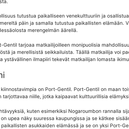
stä.
suus tutustua paikalliseen venekulttuuriin ja osallistua
 mereltä päin ja samalla tutustua paikallisten elämään.
 yhdessäolosta merengelmän äärellä.
entil tarjoaa matkailijoilleen monipuolisia mahdollisuu
ä ja merellisistä seikkailuista. Täällä matkailija voi pa
 ystävällinen ilmapiiri tekevät matkailijan lomasta ikimu
mi
iinnostavimpia on Port-Gentil. Port-Gentil on maan tois
tarjottavaa niille, jotka kaipaavat kulttuurillisia elämyk
nähtävyyksiä, kuten esimerkiksi Nogaroumbon rannalla si
s on upea näky suuressa kaupungissa ja se kätkee sisää
oli paikallisten asukkaiden elämässä ja se on yksi Port-Ge