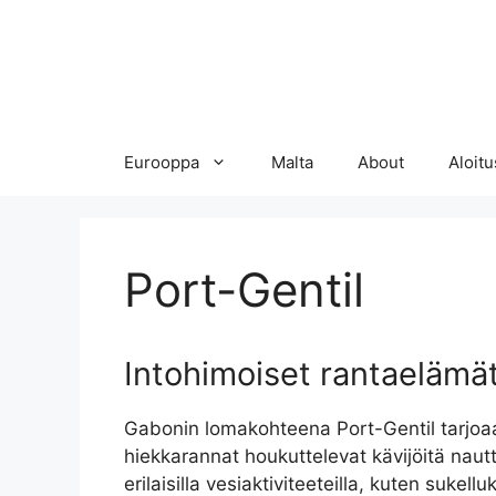
Eurooppa
Malta
About
Aloitu
Port-Gentil
Intohimoiset rantaelämä
Gabonin lomakohteena Port-Gentil tarjoaa 
hiekkarannat houkuttelevat kävijöitä nau
erilaisilla vesiaktiviteeteilla, kuten sukel