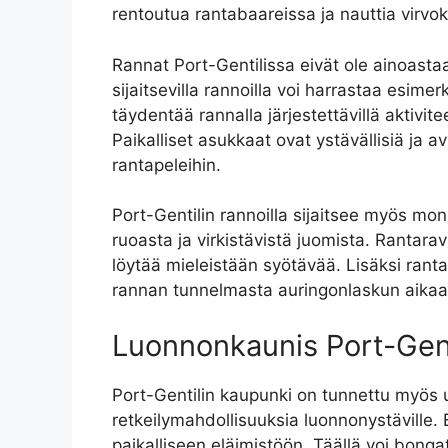
rentoutua rantabaareissa ja nauttia virvo
Rannat Port-Gentilissa eivät ole ainoasta
sijaitsevilla rannoilla voi harrastaa esim
täydentää rannalla järjestettävillä aktivite
Paikalliset asukkaat ovat ystävällisiä ja av
rantapeleihin.
Port-Gentilin rannoilla sijaitsee myös moni
ruoasta ja virkistävistä juomista. Rantaravi
löytää mieleistään syötävää. Lisäksi rantab
rannan tunnelmasta auringonlaskun aikaa
Luonnonkaunis Port-Gent
Port-Gentilin kaupunki on tunnettu myös u
retkeilymahdollisuuksia luonnonystäville. 
paikalliseen eläimistöön. Täällä voi bongat