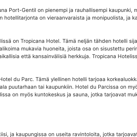
a Port-Gentil on pienempi ja rauhallisempi kaupunki, mut
n hotellitarjonta on vieraanvaraista ja monipuolista, ja 
lissä on Tropicana Hotel. Tämä neljän tähden hotelli sijai
ikoima mukavia huoneita, joista osa on sisustettu perintei
ikallisia että kansainvälisiä herkkuja. Tropicana Hotelis
Hotel du Parc. Tämä ylellinen hotelli tarjoaa korkealuokka
a puutarhaan tai kaupunkiin. Hotel du Parcissa on myös 
tellissa on myös kuntokeskus ja sauna, jotka tarjoavat 
si, ja kaupungissa on useita ravintoloita, jotka tarjoavat