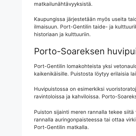
matkailunähtävyyksistä.
Kaupungissa järjestetään myös useita taidef
ilmaisuun. Port-Gentilin taide- ja kulttuu
historiaan ja kulttuuriin.
Porto-Soareksen huvipu
Port-Gentilin lomakohteista yksi vetonaul
kaikenikäisille. Puistosta löytyy erilaisia l
Huvipuistossa on esimerkiksi vuoristoratoj
ravintoloissa ja kahviloissa. Porto-Soare
Puiston sijainti meren rannalla tekee siit
rannalla auringonpaisteessa tai ottaa vi
Port-Gentilin matkalla.