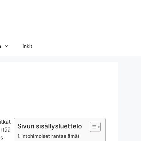
a
linkit
itkät
Sivun sisällysluettelo
entää
Intohimoiset rantaelämät
ös