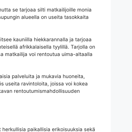
ta se tarjoaa silti matkailijoille monia
kaupungin alueella on useita tasokkaita
tsee kauniilla hiekkarannalla ja tarjoaa
sellä afrikkalaisella tyylillä. Tarjolla on
sa matkailija voi rentoutua uima-altaalla
isia ​​palveluita ja mukavia huoneita,
useita ravintoloita, joissa voi kokea
mukavan rentoutumismahdollisuuden
 herkullisia paikallisia erikoisuuksia sekä