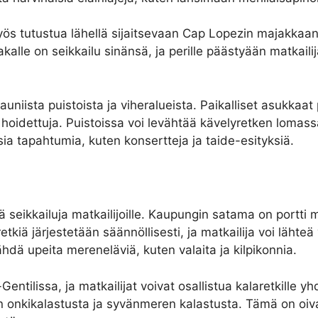
 myös tutustua lähellä sijaitsevaan Cap Lopezin majakk
le on seikkailu sinänsä, ja perille päästyään matkailija
niista puistoista ja viheralueista. Paikalliset asukkaat 
 hoidettuja. Puistoissa voi levähtää kävelyretken lomassa 
isia tapahtumia, kuten konsertteja ja taide-esityksiä.
ä seikkailuja matkailijoille. Kaupungin satama on portti mo
etkiä järjestetään säännöllisesti, ja matkailija voi lähteä
ähdä upeita mereneläviä, kuten valaita ja kilpikonnia.
entilissa, ja matkailijat voivat osallistua kalaretkille 
en onkikalastusta ja syvänmeren kalastusta. Tämä on oiva