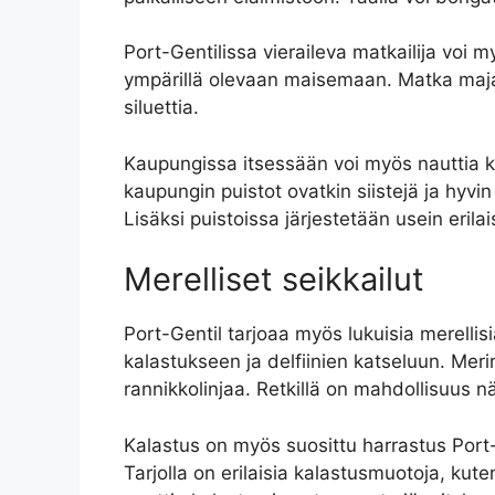
Port-Gentilissa vieraileva matkailija voi
ympärillä olevaan maisemaan. Matka majakal
siluettia.
Kaupungissa itsessään voi myös nauttia kau
kaupungin puistot ovatkin siistejä ja hyvin
Lisäksi puistoissa järjestetään usein erila
Merelliset seikkailut
Port-Gentil tarjoaa myös lukuisia merellisi
kalastukseen ja delfiinien katseluun. Merir
rannikkolinjaa. Retkillä on mahdollisuus n
Kalastus on myös suosittu harrastus Port-G
Tarjolla on erilaisia kalastusmuotoja, kut