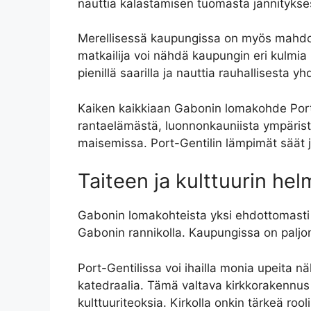
nauttia kalastamisen tuomasta jännitykse
Merellisessä kaupungissa on myös mahdolli
matkailija voi nähdä kaupungin eri kulmia
pienillä saarilla ja nauttia rauhallisesta
Kaiken kaikkiaan Gabonin lomakohde Port-G
rantaelämästä, luonnonkauniista ympäristöst
maisemissa. Port-Gentilin lämpimät säät ja
Taiteen ja kulttuurin hel
Gabonin lomakohteista yksi ehdottomasti k
Gabonin rannikolla. Kaupungissa on paljon 
Port-Gentilissa voi ihailla monia upeita 
katedraalia. Tämä valtava kirkkorakennu
kulttuuriteoksia. Kirkolla onkin tärkeä ro