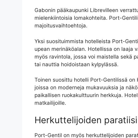
Gabonin pääkaupunki Librevilleen verrattun
mielenkiintoisia lomakohteita. Port-Gentili
majoitusvaihtoehtoja.
Yksi suosituimmista hotelleista Port-Genti
upean merinäköalan. Hotellissa on laaja val
myös ravintola, jossa voi maistella sekä pa
tai nauttia hoidoistaan ​​kylpylässä.
Toinen suosittu hotelli Port-Gentilissä on 
joissa on moderneja mukavuuksia ja näköal
paikallisen ruokakulttuurin herkkuja. Ho
matkailijoille.
Herkuttelijoiden paratiisi
Port-Gentil on myös herkuttelijoiden paratii