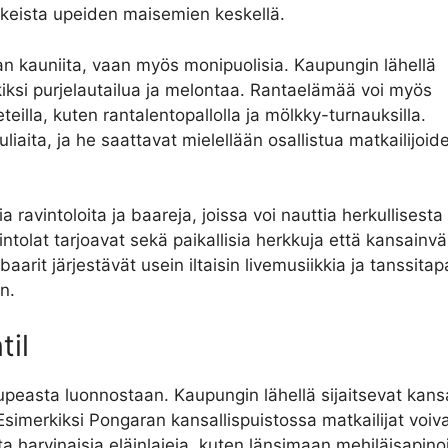
kkeista upeiden maisemien keskellä.
an kauniita, vaan myös monipuolisia. Kaupungin lähellä
erkiksi purjelautailua ja melontaa. Rantaelämää voi myös
eteilla, kuten rantalentopallolla ja mölkky-turnauksilla.
uliaita, ja he saattavat mielellään osallistua matkailijoid
a ravintoloita ja baareja, joissa voi nauttia herkullisesta
ntolat tarjoavat sekä paikallisia herkkuja että kansainväl
aarit järjestävät usein iltaisin livemusiikkia ja tanssitap
n.
il
peasta luonnostaan. Kaupungin lähellä sijaitsevat kansa
Esimerkiksi Pongaran kansallispuistossa matkailijat voiva
a harvinaisia eläinlajeja, kuten länsimaan mehiläisapinoi