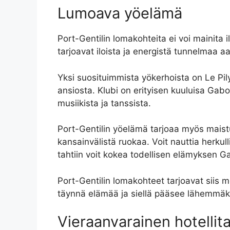
Lumoava yöelämä
Port-Gentilin lomakohteita ei voi mainit
tarjoavat iloista ja energistä tunnelmaa 
Yksi suosituimmista yökerhoista on Le Pily-
ansiosta. Klubi on erityisen kuuluisa Gabon
musiikista ja tanssista.
Port-Gentilin yöelämä tarjoaa myös maistu
kansainvälistä ruokaa. Voit nauttia herkulli
tahtiin voit kokea todellisen elämyksen 
Port-Gentilin lomakohteet tarjoavat siis mo
täynnä elämää ja siellä pääsee lähemmäksi
Vieraanvarainen hotellit