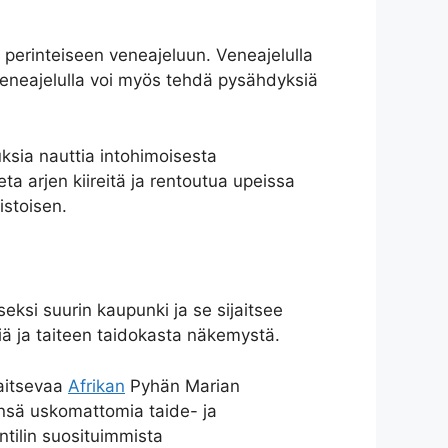
 perinteiseen veneajeluun. Veneajelulla
 Veneajelulla voi myös tehdä pysähdyksiä
ksia nauttia intohimoisesta
eta arjen kiireitä ja rentoutua upeissa
istoisen.
eksi suurin kaupunki ja se sijaitsee
siä ja taiteen taidokasta näkemystä.
jaitsevaa
Afrikan
Pyhän Marian
nsä uskomattomia taide- ja
ntilin suosituimmista