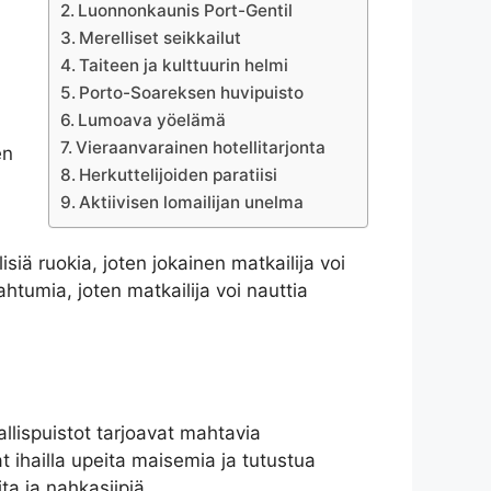
Luonnonkaunis Port-Gentil
Merelliset seikkailut
Taiteen ja kulttuurin helmi
Porto-Soareksen huvipuisto
Lumoava yöelämä
Vieraanvarainen hotellitarjonta
en
Herkuttelijoiden paratiisi
Aktiivisen lomailijan unelma
isiä ruokia, joten jokainen matkailija voi
ahtumia, joten matkailija voi nauttia
llispuistot tarjoavat mahtavia
t ihailla upeita maisemia ja tutustua
ta ja nahkasiipiä.