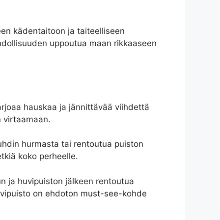
een kädentaitoon ja taiteelliseen
e mahdollisuuden uppoutua maan rikkaaseen
rjoaa hauskaa ja jännittävää viihdettä
in virtaamaan.
auhdin hurmasta tai rentoutua puiston
tkiä koko perheelle.
un ja huvipuiston jälkeen rentoutua
huvipuisto on ehdoton must-see-kohde