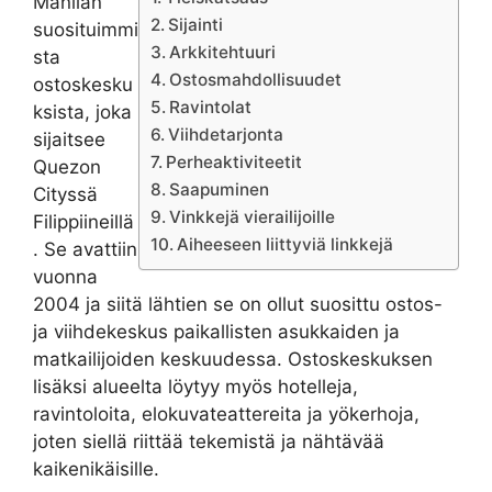
Manilan
Sijainti
suosituimmi
Arkkitehtuuri
sta
Ostosmahdollisuudet
ostoskesku
Ravintolat
ksista, joka
Viihdetarjonta
sijaitsee
Perheaktiviteetit
Quezon
Saapuminen
Cityssä
Vinkkejä vierailijoille
Filippiineillä
Aiheeseen liittyviä linkkejä
. Se avattiin
vuonna
2004 ja siitä lähtien se on ollut suosittu ostos-
ja viihdekeskus paikallisten asukkaiden ja
matkailijoiden keskuudessa. Ostoskeskuksen
lisäksi alueelta löytyy myös hotelleja,
ravintoloita, elokuvateattereita ja yökerhoja,
joten siellä riittää tekemistä ja nähtävää
kaikenikäisille.