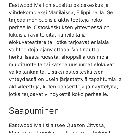
Eastwood Mall on suosittu ostoskeskus ja
viihdekompleksi Manilaissa, Filippiineillä. Se
tarjoaa monipuolisia aktiviteetteja koko
perheelle. Ostoskeskuksen yhteydessä on
lukuisia ravintoloita, kahviloita ja
elokuvateattereita, jotka tarjoavat erilaisia
vaihtoehtoja ajanviettoon. Voit nauttia
herkullisesta ruoasta, shoppailla uusimpia
muotituotteita tai katsoa uusimmat elokuvat
valkokankaalta. Lisäksi ostoskeskuksen
yhteydessä on usein järjestettyjä tapahtumia ja
aktiviteetteja, kuten konsertteja ja näyttelyitä,
jotka tarjoavat viihdykettä koko perheelle.
Saapuminen
Eastwood Mall sijaitsee Quezon Cityssä,
Manilan metropolialueella, ja se on helposti