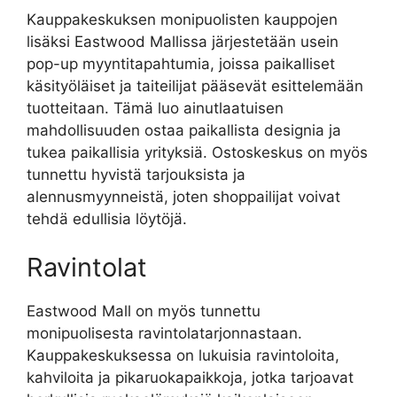
Kauppakeskuksen monipuolisten kauppojen
lisäksi Eastwood Mallissa järjestetään usein
pop-up myyntitapahtumia, joissa paikalliset
käsityöläiset ja taiteilijat pääsevät esittelemään
tuotteitaan. Tämä luo ainutlaatuisen
mahdollisuuden ostaa paikallista designia ja
tukea paikallisia yrityksiä. Ostoskeskus on myös
tunnettu hyvistä tarjouksista ja
alennusmyynneistä, joten shoppailijat voivat
tehdä edullisia löytöjä.
Ravintolat
Eastwood Mall on myös tunnettu
monipuolisesta ravintolatarjonnastaan.
Kauppakeskuksessa on lukuisia ravintoloita,
kahviloita ja pikaruokapaikkoja, jotka tarjoavat