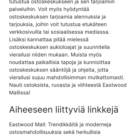
tutustua ostoskeskukseen ja sen tarjoamiin
palveluihin. Voit myös hyödyntää
ostoskeskuksen tarjoamia alennuksia ja
tarjouksia, joihin voit tutustua etukäteen
verkkosivuilla tai sosiaalisessa mediassa.
Lisäksi kannattaa pitää mielessä
ostoskeskuksen aukioloajat ja suunnitella
vierailusi niiden mukaan. Muista myös
noudattaa paikallisia tapoja ja kunnioittaa
ostoskeskuksen sääntöjä ja ohjeita, jotta
vierailusi sujuu mahdollisimman mutkattomasti.
Nauti ostoksista, ruoasta ja viihteestä Eastwood
Mallissa!
Aiheeseen liittyviä linkkejä
Eastwood Mall: Trendikkäitä ja moderneja
ostosmahdollisuuksia sekä herkullisia