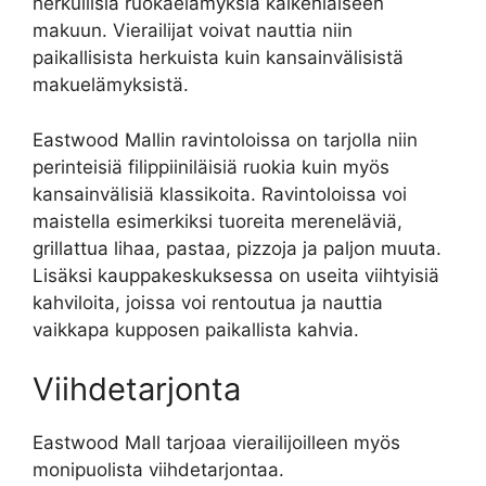
herkullisia ruokaelämyksiä kaikenlaiseen
makuun. Vierailijat voivat nauttia niin
paikallisista herkuista kuin kansainvälisistä
makuelämyksistä.
Eastwood Mallin ravintoloissa on tarjolla niin
perinteisiä filippiiniläisiä ruokia kuin myös
kansainvälisiä klassikoita. Ravintoloissa voi
maistella esimerkiksi tuoreita mereneläviä,
grillattua lihaa, pastaa, pizzoja ja paljon muuta.
Lisäksi kauppakeskuksessa on useita viihtyisiä
kahviloita, joissa voi rentoutua ja nauttia
vaikkapa kupposen paikallista kahvia.
Viihdetarjonta
Eastwood Mall tarjoaa vierailijoilleen myös
monipuolista viihdetarjontaa.