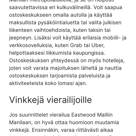
saavutettavissa eri kulkuvälineillä. Voit saapua
ostoskeskukseen omalla autolla ja käyttää
maksullista pysäköintialuetta tai valita julkisen
liikenteen vaihtoehdoista, kuten taksin tai
jeepneyn. Lisäksi voit käyttää erilaisia mobiili- ja
verkkosovelluksia, kuten Grab tai Uber,
helpottaaksesi liikkumista kaupungissa.
Ostoskeskuksen yhteydessä on myös hotelleja,
joten voit varata majoituksen läheltä ja nauttia
ostoskeskuksen tarjoamista palveluista ja
aktiviteeteista koko lomasi ajan.
Vinkkejä vierailijoille
Jos suunnittelet vierailua Eastwood Malliin
Manilaan, on hyvä ottaa huomioon muutamia
vinkkejä. Ensinnäkin, varaa riittävästi aikaa