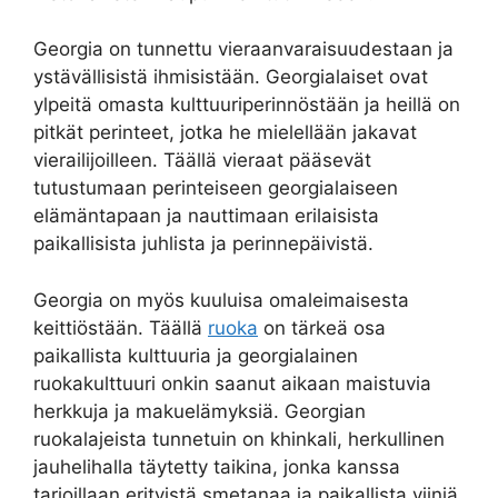
Georgia on tunnettu vieraanvaraisuudestaan ja
ystävällisistä ihmisistään. Georgialaiset ovat
ylpeitä omasta kulttuuriperinnöstään ja heillä on
pitkät perinteet, jotka he mielellään jakavat
vierailijoilleen. Täällä vieraat pääsevät
tutustumaan perinteiseen georgialaiseen
elämäntapaan ja nauttimaan erilaisista
paikallisista juhlista ja perinnepäivistä.
Georgia on myös kuuluisa omaleimaisesta
keittiöstään. Täällä
ruoka
on tärkeä osa
paikallista kulttuuria ja georgialainen
ruokakulttuuri onkin saanut aikaan maistuvia
herkkuja ja makuelämyksiä. Georgian
ruokalajeista tunnetuin on khinkali, herkullinen
jauhelihalla täytetty taikina, jonka kanssa
tarjoillaan erityistä smetanaa ja paikallista viiniä.