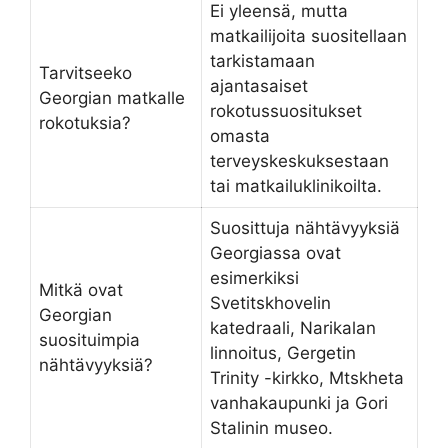
Ei yleensä, mutta
matkailijoita suositellaan
tarkistamaan
Tarvitseeko
ajantasaiset
Georgian matkalle
rokotussuositukset
rokotuksia?
omasta
terveyskeskuksestaan
tai matkailuklinikoilta.
Suosittuja nähtävyyksiä
Georgiassa ovat
esimerkiksi
Mitkä ovat
Svetitskhovelin
Georgian
katedraali, Narikalan
suosituimpia
linnoitus, Gergetin
nähtävyyksiä?
Trinity -kirkko, Mtskheta
vanhakaupunki ja Gori
Stalinin museo.