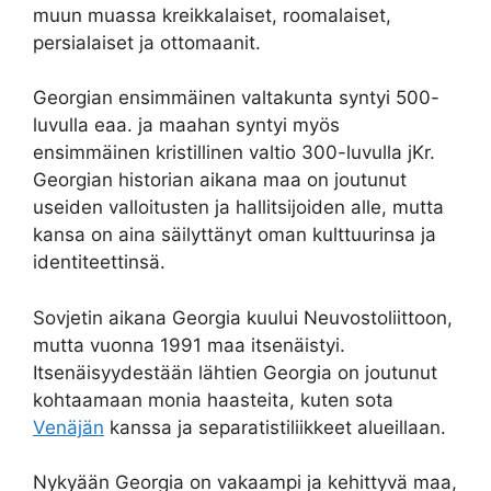
muun muassa kreikkalaiset, roomalaiset,
persialaiset ja ottomaanit.
Georgian ensimmäinen valtakunta syntyi 500-
luvulla eaa. ja maahan syntyi myös
ensimmäinen kristillinen valtio 300-luvulla jKr.
Georgian historian aikana maa on joutunut
useiden valloitusten ja hallitsijoiden alle, mutta
kansa on aina säilyttänyt oman kulttuurinsa ja
identiteettinsä.
Sovjetin aikana Georgia kuului Neuvostoliittoon,
mutta vuonna 1991 maa itsenäistyi.
Itsenäisyydestään lähtien Georgia on joutunut
kohtaamaan monia haasteita, kuten sota
Venäjän
kanssa ja separatistiliikkeet alueillaan.
Nykyään Georgia on vakaampi ja kehittyvä maa,