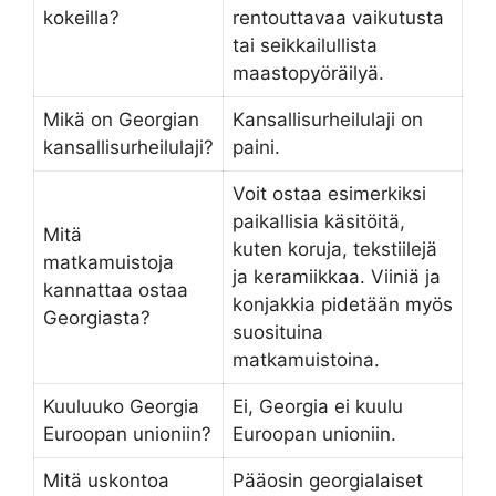
kokeilla?
rentouttavaa vaikutusta
tai seikkailullista
maastopyöräilyä.
Mikä on Georgian
Kansallisurheilulaji on
kansallisurheilulaji?
paini.
Voit ostaa esimerkiksi
paikallisia käsitöitä,
Mitä
kuten koruja, tekstiilejä
matkamuistoja
ja keramiikkaa. Viiniä ja
kannattaa ostaa
konjakkia pidetään myös
Georgiasta?
suosituina
matkamuistoina.
Kuuluuko Georgia
Ei, Georgia ei kuulu
Euroopan unioniin?
Euroopan unioniin.
Mitä uskontoa
Pääosin georgialaiset