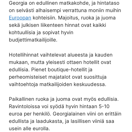
Georgia on edullinen matkakohde, ja hintataso
on selvästi alhaisempi verrattuna moniin muihin
Euroopan
kohteisiin. Majoitus, ruoka ja juoma
sekä julkisen liikenteen hinnat ovat kaikki
kohtuullisia ja sopivat hyvin
budjettimatkailijoille.
Hotellihinnat vaihtelevat alueesta ja kauden
mukaan, mutta yleisesti ottaen hotellit ovat
edullisia. Pienet boutique-hotellit ja
perheomisteiset majatalot ovat suosittuja
vaihtoehtoja matkailijoiden keskuudessa.
Paikallinen ruoka ja juoma ovat myös edullisia.
Ravintoloissa voi syödä hyvin hintaan 5-10
euroa per henkilö. Georgialainen viini on erittäin
edullista ja laadukasta, ja lasillisen viiniä saa
usein alle eurolla.