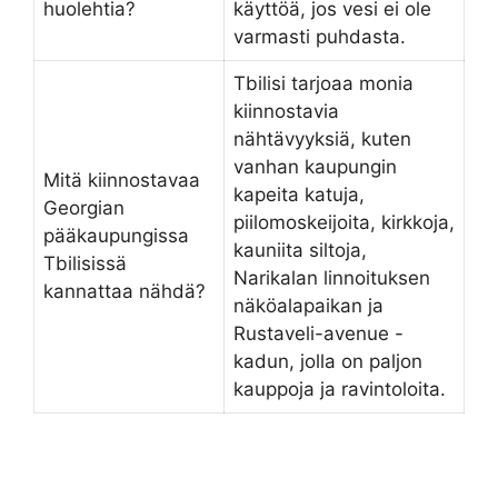
huolehtia?
käyttöä, jos vesi ei ole
varmasti puhdasta.
Tbilisi tarjoaa monia
kiinnostavia
nähtävyyksiä, kuten
vanhan kaupungin
Mitä kiinnostavaa
kapeita katuja,
Georgian
piilomoskeijoita, kirkkoja,
pääkaupungissa
kauniita siltoja,
Tbilisissä
Narikalan linnoituksen
kannattaa nähdä?
näköalapaikan ja
Rustaveli-avenue -
kadun, jolla on paljon
kauppoja ja ravintoloita.