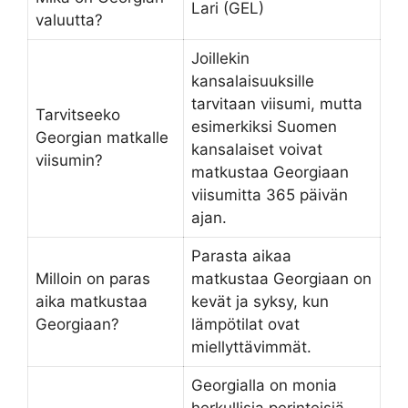
Lari (GEL)
valuutta?
Joillekin
kansalaisuuksille
tarvitaan viisumi, mutta
Tarvitseeko
esimerkiksi Suomen
Georgian matkalle
kansalaiset voivat
viisumin?
matkustaa Georgiaan
viisumitta 365 päivän
ajan.
Parasta aikaa
Milloin on paras
matkustaa Georgiaan on
aika matkustaa
kevät ja syksy, kun
Georgiaan?
lämpötilat ovat
miellyttävimmät.
Georgialla on monia
herkullisia perinteisiä