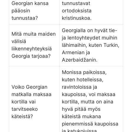
Georgian kansa
tunnustavat
pääosin
ortodoksista
tunnustaa?
kristinuskoa.
Georgialla on hyvät tie-
Mitä muita maiden
ja lentoyhteydet muihin
välisiä
lähimaihin, kuten Turkin,
liikenneyhteyksiä
Armenian ja
Georgia tarjoaa?
Azerbaidžanin.
Monissa paikoissa,
kuten hotelleissa,
Voiko Georgian
ravintoloissa ja
matkalla maksaa
kaupoissa, voi maksaa
kortilla vai
kortilla, mutta on aina
tarvitseeko
hyvä pitää myös
käteistä?
käteistä mukana
pienemmissä kaupoissa
ja katukojuissa.