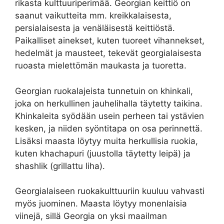
rikasta kulttuuriperimää. Georgian keittiö on
saanut vaikutteita mm. kreikkalaisesta,
persialaisesta ja venäläisestä keittiöstä.
Paikalliset ainekset, kuten tuoreet vihannekset,
hedelmät ja mausteet, tekevät georgialaisesta
ruoasta mielettömän maukasta ja tuoretta.
Georgian ruokalajeista tunnetuin on khinkali,
joka on herkullinen jauhelihalla täytetty taikina.
Khinkaleita syödään usein perheen tai ystävien
kesken, ja niiden syöntitapa on osa perinnettä.
Lisäksi maasta löytyy muita herkullisia ruokia,
kuten khachapuri (juustolla täytetty leipä) ja
shashlik (grillattu liha).
Georgialaiseen ruokakulttuuriin kuuluu vahvasti
myös juominen. Maasta löytyy monenlaisia
viinejä, sillä Georgia on yksi maailman