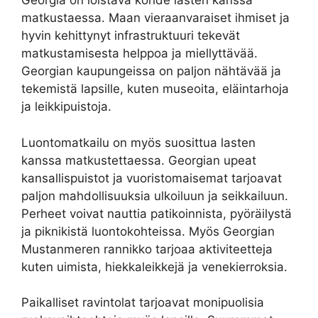
Georgia on loistava kohde lasten kanssa
matkustaessa. Maan vieraanvaraiset ihmiset ja
hyvin kehittynyt infrastruktuuri tekevät
matkustamisesta helppoa ja miellyttävää.
Georgian kaupungeissa on paljon nähtävää ja
tekemistä lapsille, kuten museoita, eläintarhoja
ja leikkipuistoja.
Luontomatkailu on myös suosittua lasten
kanssa matkustettaessa. Georgian upeat
kansallispuistot ja vuoristomaisemat tarjoavat
paljon mahdollisuuksia ulkoiluun ja seikkailuun.
Perheet voivat nauttia patikoinnista, pyöräilystä
ja piknikistä luontokohteissa. Myös Georgian
Mustanmeren rannikko tarjoaa aktiviteetteja
kuten uimista, hiekkaleikkejä ja venekierroksia.
Paikalliset ravintolat tarjoavat monipuolisia