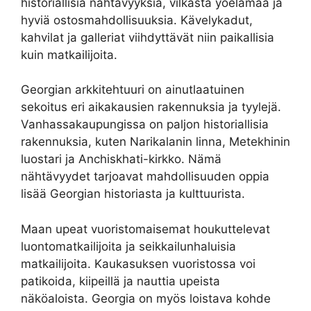
historiallisia nähtävyyksiä, vilkasta yöelämää ja
hyviä ostosmahdollisuuksia. Kävelykadut,
kahvilat ja galleriat viihdyttävät niin paikallisia
kuin matkailijoita.
Georgian arkkitehtuuri on ainutlaatuinen
sekoitus eri aikakausien rakennuksia ja tyylejä.
Vanhassakaupungissa on paljon historiallisia
rakennuksia, kuten Narikalanin linna, Metekhinin
luostari ja Anchiskhati-kirkko. Nämä
nähtävyydet tarjoavat mahdollisuuden oppia
lisää Georgian historiasta ja kulttuurista.
Maan upeat vuoristomaisemat houkuttelevat
luontomatkailijoita ja seikkailunhaluisia
matkailijoita. Kaukasuksen vuoristossa voi
patikoida, kiipeillä ja nauttia upeista
näköaloista. Georgia on myös loistava kohde