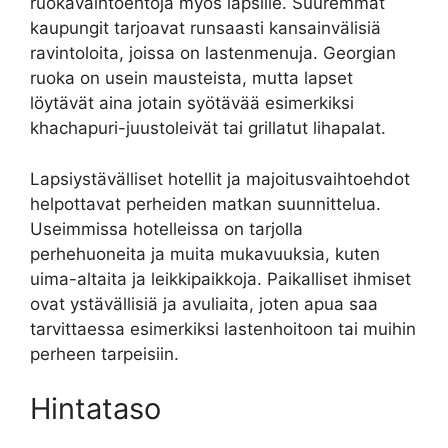
ruokavaihtoehtoja myös lapsille. Suuremmat
kaupungit tarjoavat runsaasti kansainvälisiä
ravintoloita, joissa on lastenmenuja. Georgian
ruoka on usein mausteista, mutta lapset
löytävät aina jotain syötävää esimerkiksi
khachapuri-juustoleivät tai grillatut lihapalat.
Lapsiystävälliset hotellit ja majoitusvaihtoehdot
helpottavat perheiden matkan suunnittelua.
Useimmissa hotelleissa on tarjolla
perhehuoneita ja muita mukavuuksia, kuten
uima-altaita ja leikkipaikkoja. Paikalliset ihmiset
ovat ystävällisiä ja avuliaita, joten apua saa
tarvittaessa esimerkiksi lastenhoitoon tai muihin
perheen tarpeisiin.
Hintataso