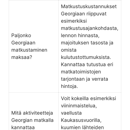
Matkustuskustannukset
Georgiaan riippuvat
esimerkiksi
matkustusajankohdasta,
Paljonko
lennon hinnasta,
Georgiaan
majoituksen tasosta ja
matkustaminen
omista
maksaa?
kulutustottumuksista.
Kannattaa tutustua eri
matkatoimistojen
tarjontaan ja verrata
hintoja.
Voit kokeilla esimerkiksi
viininmaistelua,
Mitä aktiviteetteja
vaellusta
Georgian matkalla
Kaukasusvuorilla,
kannattaa
kuumien lähteiden