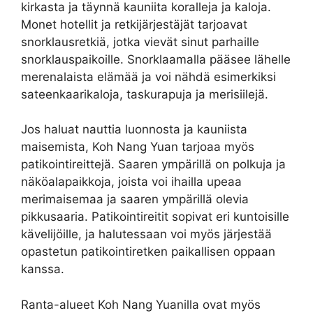
kirkasta ja täynnä kauniita koralleja ja kaloja.
Monet hotellit ja retkijärjestäjät tarjoavat
snorklausretkiä, jotka vievät sinut parhaille
snorklauspaikoille. Snorklaamalla pääsee lähelle
merenalaista elämää ja voi nähdä esimerkiksi
sateenkaarikaloja, taskurapuja ja merisiilejä.
Jos haluat nauttia luonnosta ja kauniista
maisemista, Koh Nang Yuan tarjoaa myös
patikointireittejä. Saaren ympärillä on polkuja ja
näköalapaikkoja, joista voi ihailla upeaa
merimaisemaa ja saaren ympärillä olevia
pikkusaaria. Patikointireitit sopivat eri kuntoisille
kävelijöille, ja halutessaan voi myös järjestää
opastetun patikointiretken paikallisen oppaan
kanssa.
Ranta-alueet Koh Nang Yuanilla ovat myös