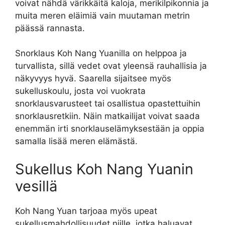
voivat nähdä värikkäitä kaloja, merikilpikonnia ja
muita meren eläimiä vain muutaman metrin
päässä rannasta.
Snorklaus Koh Nang Yuanilla on helppoa ja
turvallista, sillä vedet ovat yleensä rauhallisia ja
näkyvyys hyvä. Saarella sijaitsee myös
sukelluskoulu, josta voi vuokrata
snorklausvarusteet tai osallistua opastettuihin
snorklausretkiin. Näin matkailijat voivat saada
enemmän irti snorklauselämyksestään ja oppia
samalla lisää meren elämästä.
Sukellus Koh Nang Yuanin
vesillä
Koh Nang Yuan tarjoaa myös upeat
sukellusmahdollisuudet niille, jotka haluavat