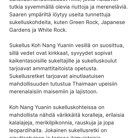
tutkia syvemmällä olevia riuttoja ja mereneläviä.
Saaren ympäriltä löytyy useita tunnettuja
sukelluskohdeita, kuten Green Rock, Japanese
Gardens ja White Rock.
Sukellus Koh Nang Yuanin vesillä on suosittua,
sillä vedet ovat kirkkaat, syvyydet sopivat
kaikentasoisille sukeltajille ja sukelluskoulut
tarjoavat ammattitaitoista opetusta.
Sukellusretket tarjoavat ainutlaatuisen
mahdollisuuden tutustua Thaimaan upeisiin
merenalaisiin maisemiin ja lajistoon.
Koh Nang Yuanin sukelluskohteissa on
mahdollista nähdä värikkäitä koralleja, erilaisia
kalalajeja, merikilpikonnia, rauskuja ja jopa
leopardihaita. Jokainen sukellusretki on
ainutlaatuinen ja tarjoaa ikimuistoisia