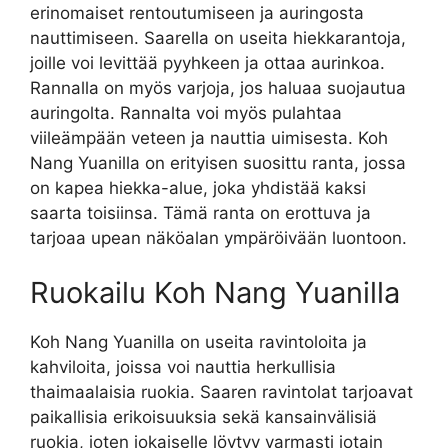
erinomaiset rentoutumiseen ja auringosta
nauttimiseen. Saarella on useita hiekkarantoja,
joille voi levittää pyyhkeen ja ottaa aurinkoa.
Rannalla on myös varjoja, jos haluaa suojautua
auringolta. Rannalta voi myös pulahtaa
viileämpään veteen ja nauttia uimisesta. Koh
Nang Yuanilla on erityisen suosittu ranta, jossa
on kapea hiekka-alue, joka yhdistää kaksi
saarta toisiinsa. Tämä ranta on erottuva ja
tarjoaa upean näköalan ympäröivään luontoon.
Ruokailu Koh Nang Yuanilla
Koh Nang Yuanilla on useita ravintoloita ja
kahviloita, joissa voi nauttia herkullisia
thaimaalaisia ruokia. Saaren ravintolat tarjoavat
paikallisia erikoisuuksia sekä kansainvälisiä
ruokia, joten jokaiselle löytyy varmasti jotain