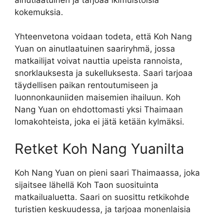
kokemuksia.
Yhteenvetona voidaan todeta, että Koh Nang
Yuan on ainutlaatuinen saariryhmä, jossa
matkailijat voivat nauttia upeista rannoista,
snorklauksesta ja sukelluksesta. Saari tarjoaa
täydellisen paikan rentoutumiseen ja
luonnonkauniiden maisemien ihailuun. Koh
Nang Yuan on ehdottomasti yksi Thaimaan
lomakohteista, joka ei jätä ketään kylmäksi.
Retket Koh Nang Yuanilta
Koh Nang Yuan on pieni saari Thaimaassa, joka
sijaitsee lähellä Koh Taon suosituinta
matkailualuetta. Saari on suosittu retkikohde
turistien keskuudessa, ja tarjoaa monenlaisia