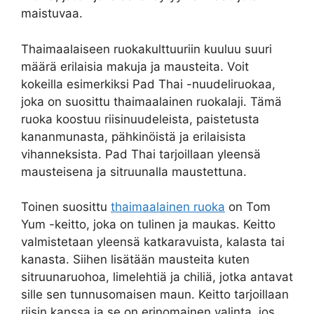
maistuvaa.
Thaimaalaiseen ruokakulttuuriin kuuluu suuri
määrä erilaisia makuja ja mausteita. Voit
kokeilla esimerkiksi Pad Thai -nuudeliruokaa,
joka on suosittu thaimaalainen ruokalaji. Tämä
ruoka koostuu riisinuudeleista, paistetusta
kananmunasta, pähkinöistä ja erilaisista
vihanneksista. Pad Thai tarjoillaan yleensä
mausteisena ja sitruunalla maustettuna.
Toinen suosittu
thaimaalainen ruoka
on Tom
Yum -keitto, joka on tulinen ja maukas. Keitto
valmistetaan yleensä katkaravuista, kalasta tai
kanasta. Siihen lisätään mausteita kuten
sitruunaruohoa, limelehtiä ja chiliä, jotka antavat
sille sen tunnusomaisen maun. Keitto tarjoillaan
riisin kanssa ja se on erinomainen valinta, jos