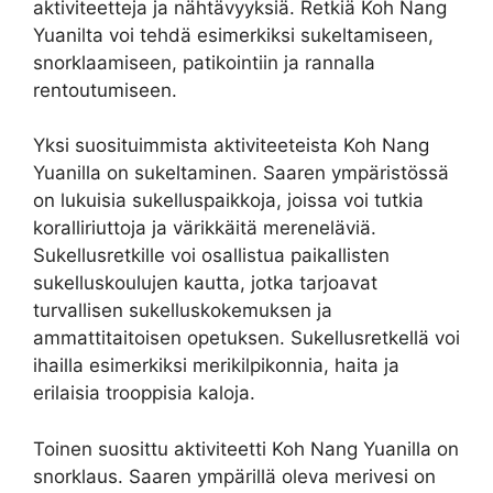
aktiviteetteja ja nähtävyyksiä. Retkiä Koh Nang
Yuanilta voi tehdä esimerkiksi sukeltamiseen,
snorklaamiseen, patikointiin ja rannalla
rentoutumiseen.
Yksi suosituimmista aktiviteeteista Koh Nang
Yuanilla on sukeltaminen. Saaren ympäristössä
on lukuisia sukelluspaikkoja, joissa voi tutkia
koralliriuttoja ja värikkäitä mereneläviä.
Sukellusretkille voi osallistua paikallisten
sukelluskoulujen kautta, jotka tarjoavat
turvallisen sukelluskokemuksen ja
ammattitaitoisen opetuksen. Sukellusretkellä voi
ihailla esimerkiksi merikilpikonnia, haita ja
erilaisia trooppisia kaloja.
Toinen suosittu aktiviteetti Koh Nang Yuanilla on
snorklaus. Saaren ympärillä oleva merivesi on