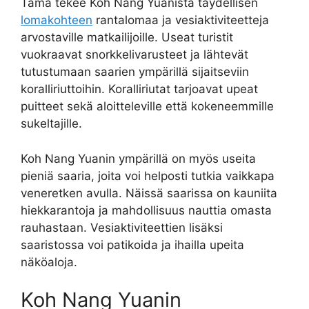
Tämä tekee Koh Nang Yuanista täydellisen
lomakohteen
rantalomaa ja vesiaktiviteetteja
arvostaville matkailijoille. Useat turistit
vuokraavat snorkkelivarusteet ja lähtevät
tutustumaan saarien ympärillä sijaitseviin
koralliriuttoihin. Koralliriutat tarjoavat upeat
puitteet sekä aloitteleville että kokeneemmille
sukeltajille.
Koh Nang Yuanin ympärillä on myös useita
pieniä saaria, joita voi helposti tutkia vaikkapa
veneretken avulla. Näissä saarissa on kauniita
hiekkarantoja ja mahdollisuus nauttia omasta
rauhastaan. Vesiaktiviteettien lisäksi
saaristossa voi patikoida ja ihailla upeita
näköaloja.
Koh Nang Yuanin