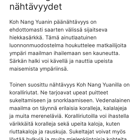
nähtävyydet
Koh Nang Yuanin päänähtävyys on
ehdottomasti saarten välissä sijaitseva
hiekkasärkkä. Tämä ainutlaatuinen
luonnonmuodostelma houkuttelee matkailijoita
ympäri maailman ihailemaan sen kauneutta.
Särkän halki voi kävellä ja nauttia upeista
maisemista ympäriinsä.
Toinen suosittu nähtävyys Koh Nang Yuanilla on
koralliriutat. Ne tarjoavat upeat puitteet
sukeltamiseen ja snorklaamiseen. Vedenalainen
maailma on täynnä erilaisia koralleja, kalalajeja
ja muita mereneläviä. Koralliriutoilla voi ihastella
värikkäitä koralleja sekä upeita kaloja, kuten
riuttakaloja ja rauskuja. Sukeltajat voivat myös
löytää hylkyjä ja muita mielenkiintoisia kohteita.