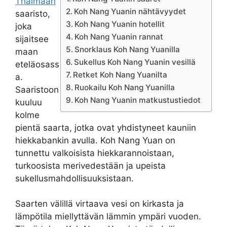
Thaimaan
Koh Nang Yuanin nähtävyydet
saaristo,
Koh Nang Yuanin hotellit
joka
Koh Nang Yuanin rannat
sijaitsee
Snorklaus Koh Nang Yuanilla
maan
Sukellus Koh Nang Yuanin vesillä
eteläosass
Retket Koh Nang Yuanilta
a.
Ruokailu Koh Nang Yuanilla
Saaristoon
Koh Nang Yuanin matkustustiedot
kuuluu
kolme
pientä saarta, jotka ovat yhdistyneet kauniin
hiekkabankin avulla. Koh Nang Yuan on
tunnettu valkoisista hiekkarannoistaan,
turkoosista merivedestään ja upeista
sukellusmahdollisuuksistaan.
Saarten välillä virtaava vesi on kirkasta ja
lämpötila miellyttävän lämmin ympäri vuoden.