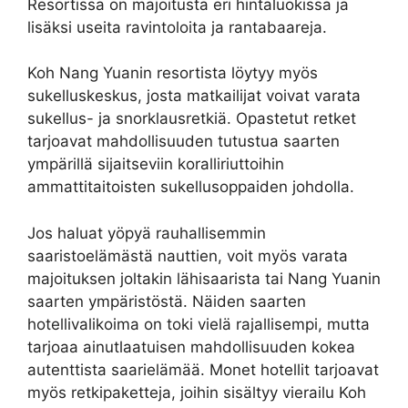
Resortissa on majoitusta eri hintaluokissa ja
lisäksi useita ravintoloita ja rantabaareja.
Koh Nang Yuanin resortista löytyy myös
sukelluskeskus, josta matkailijat voivat varata
sukellus- ja snorklausretkiä. Opastetut retket
tarjoavat mahdollisuuden tutustua saarten
ympärillä sijaitseviin koralliriuttoihin
ammattitaitoisten sukellusoppaiden johdolla.
Jos haluat yöpyä rauhallisemmin
saaristoelämästä nauttien, voit myös varata
majoituksen joltakin lähisaarista tai Nang Yuanin
saarten ympäristöstä. Näiden saarten
hotellivalikoima on toki vielä rajallisempi, mutta
tarjoaa ainutlaatuisen mahdollisuuden kokea
autenttista saarielämää. Monet hotellit tarjoavat
myös retkipaketteja, joihin sisältyy vierailu Koh