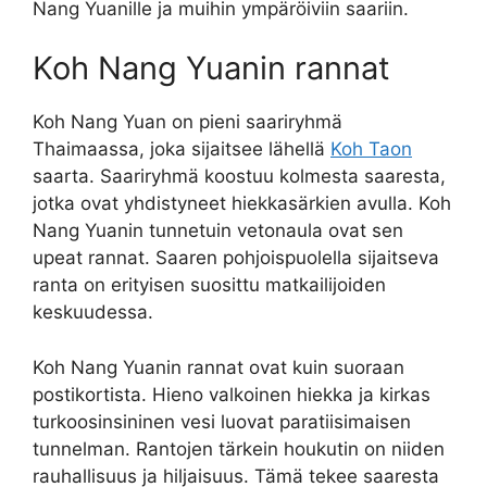
Nang Yuanille ja muihin ympäröiviin saariin.
Koh Nang Yuanin rannat
Koh Nang Yuan on pieni saariryhmä
Thaimaassa, joka sijaitsee lähellä
Koh Taon
saarta. Saariryhmä koostuu kolmesta saaresta,
jotka ovat yhdistyneet hiekkasärkien avulla. Koh
Nang Yuanin tunnetuin vetonaula ovat sen
upeat rannat. Saaren pohjoispuolella sijaitseva
ranta on erityisen suosittu matkailijoiden
keskuudessa.
Koh Nang Yuanin rannat ovat kuin suoraan
postikortista. Hieno valkoinen hiekka ja kirkas
turkoosinsininen vesi luovat paratiisimaisen
tunnelman. Rantojen tärkein houkutin on niiden
rauhallisuus ja hiljaisuus. Tämä tekee saaresta