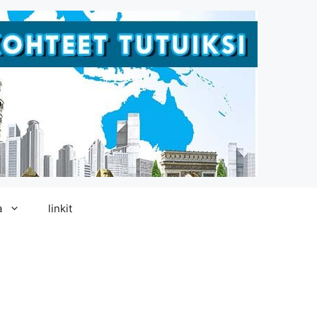
a
linkit