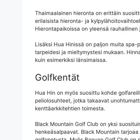
Thaimaalainen hieronta on erittäin suosit
erilaisista hieronta- ja kylpylähoitovaihto
Hierontapaikoissa on yleensä rauhallinen ja
Lisäksi Hua Hinissä on paljon muita spa-pa
tarpeidesi ja mieltymystesi mukaan. Hinn
kuin esimerkiksi länsimaissa.
Golfkentät
Hua Hin on myös suosittu kohde golfareill
peliolosuhteet, jotka takaavat unohtumat
kenttäarkkitehtien toimesta.
Black Mountain Golf Club on yksi suositui
henkeäsalpaavat. Black Mountain tarjoaa my
golfopetusta. Myös Banyan Golf Club on s