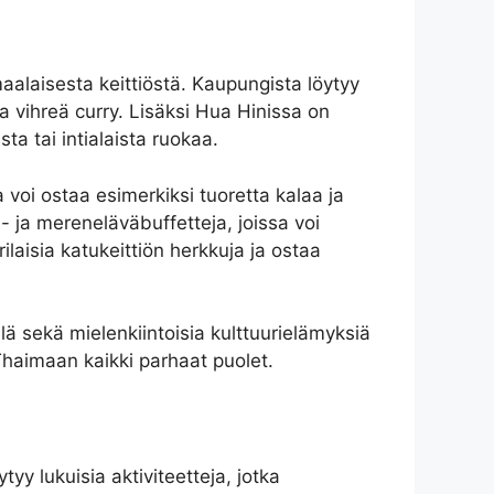
maalaisesta keittiöstä. Kaupungista löytyy
ja vihreä curry. Lisäksi Hua Hinissa on
ista tai intialaista ruokaa.
voi ostaa esimerkiksi tuoretta kalaa ja
li- ja mereneläväbuffetteja, joissa voi
ilaisia katukeittiön herkkuja ja ostaa
lä sekä mielenkiintoisia kulttuurielämyksiä
Thaimaan kaikki parhaat puolet.
yy lukuisia aktiviteetteja, jotka