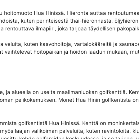
tu hoitomuoto Hua Hinissä. Hieronta auttaa rentoutumaan 
ehdoista, kuten perinteisestä thai-hieronnasta, öljyhieron
 rentouttava ilmapiiri, joka tarjoaa täydellisen pakopaika
lveluita, kuten kasvohoitoja, vartalokääreitä ja saunapa
at vaihtelevat hoitopaikan ja hoidon laadun mukaan, mu
e, ja alueella on useita maailmanluokan golfkenttiä. Ke
toman pelikokemuksen. Monet Hua Hinin golfkentistä on
mmista golfkentistä Hua Hinissä. Kenttä on moninkertais
ös laajan valikoiman palveluita, kuten ravintoloita, klu
uosittu kohde golfareiden keskuudessa, ja se tarjoaa u