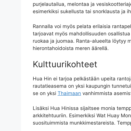
purjelautailua, melontaa ja vesiskootteriaj
esimerkiksi sukellusta tai snorklausta ja 
Rannalla voi myös pelata erilaisia rantapel
tarjoavat myös mahdollisuuden osallistua eril
ruokaa ja juomaa. Ranta-alueelta löytyy my
hierontahoidoista meren äärellä.
Kulttuurikohteet
Hua Hin ei tarjoa pelkästään upeita rantoj
rautatieasema on yksi kaupungin tunnetui
se on yksi
Thaimaan
vanhimmista asemista
Lisäksi Hua Hinissa sijaitsee monia temppe
arkkitehtuuriin. Esimerkiksi Wat Huay Mo
suosituimmista munkkimestareista. Temppelia