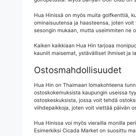
Hua Hinissä on myös muita golfkenttiä, ku
ominaisuutensa ja haasteensa, joten voit 
sesongin mukaan, mutta useimmiten ne ova
Kaiken kaikkiaan Hua Hin tarjoaa monipuolisi
kauniit maisemat, ystävälliset ihmiset ja 
Ostosmahdollisuudet
Hua Hin on Thaimaan lomakohteena tunnett
ostoskokemuksista kaupungin useissa tyyl
ostoskeskuksista, jossa voit tehdä ostoks
viihdepaikkoja, joten voit viettää päivän 
Hua Hinissa voi myös vierailla monilla perint
Esimerkiksi Cicada Market on suosittu mark