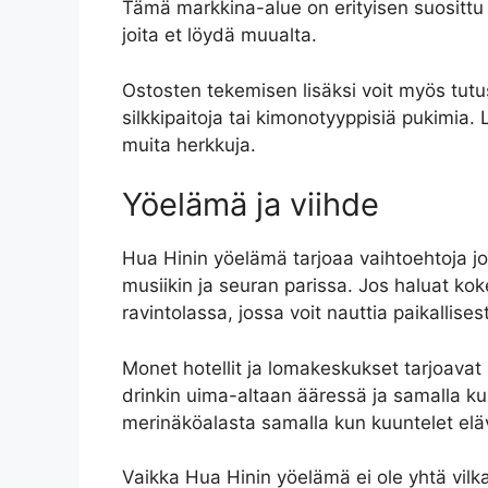
Tämä markkina-alue on erityisen suosittu p
joita et löydä muualta.
Ostosten tekemisen lisäksi voit myös tutus
silkkipaitoja tai kimonotyyppisiä pukimia. 
muita herkkuja.
Yöelämä ja viihde
Hua Hinin yöelämä tarjoaa vaihtoehtoja jok
musiikin ja seuran parissa. Jos haluat koke
ravintolassa, jossa voit nauttia paikallises
Monet hotellit ja lomakeskukset tarjoavat m
drinkin uima-altaan ääressä ja samalla kuu
merinäköalasta samalla kun kuuntelet elä
Vaikka Hua Hinin yöelämä ei ole yhtä vilka