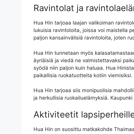
Ravintolat ja ravintolae
Hua Hin tarjoaa laajan valikoiman ravintol
lukuisia ravintoloita, joissa voi maistella
paljon kansainvälisiä ravintoloita, joten ruo
Hua Hin tunnetaan myös kalasatamastaan, j
äyriäisiä ja viedä ne valmistettavaksi paika
syödä niin paljon kuin haluaa. Hua Hinista 
paikallisia ruokatuotteita kotiin viemisiksi.
Hua Hin tarjoaa siis monipuolisia mahdolli
ja herkullisia ruokailuelämyksiä. Kaupunki
Aktiviteetit lapsiperheill
Hua Hin on suosittu matkakohde Thaimaassa,