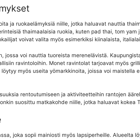
lämykset
oita ja ruokaelämyksiä niille, jotka haluavat nauttia thai
 perinteisiä thaimaalaisia ruokia, kuten pad thai, tom yam 
kailijat voivat valita myös esimerkiksi kiinalaista, italiala
ossa voi nauttia tuoreista merenelävistä. Kaupungista 
llisiin ravintoloihin. Monet ravintolat tarjoavat myös gril
löytyy myös useita yömarkkinoita, joissa voi maistella er
suuksia rentoutumiseen ja aktiviteetteihin rantojen äärel
 onkin suosittu matkakohde niille, jotka haluavat kokea 
e
 joka sopii mainiosti myös lapsiperheille. Alueelta löyt