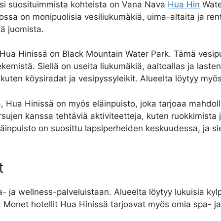
 Yksi suosituimmista kohteista on Vana Nava
Hua Hin
Water
ossa on monipuolisia vesiliukumäkiä, uima-altaita ja re
tä juomista.
ti Hua Hinissä on Black Mountain Water Park. Tämä vesi
ekemistä. Siellä on useita liukumäkiä, aaltoallas ja laste
a, kuten köysiradat ja vesipyssyleikit. Alueelta löytyy my
, Hua Hinissä on myös eläinpuisto, joka tarjoaa mahdollis
ujen kanssa tehtäviä aktiviteetteja, kuten ruokkimista 
. Eläinpuisto on suosittu lapsiperheiden keskuudessa, ja 
t
a wellness-palveluistaan. Alueelta löytyy lukuisia kylpy
ta. Monet hotellit Hua Hinissä tarjoavat myös omia spa- j