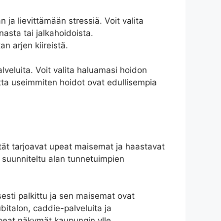
ja lievittämään stressiä. Voit valita
nasta tai jalkahoidoista.
n arjen kiireistä.
lveluita. Voit valita haluamasi hoidon
tta useimmiten hoidot ovat edullisempia
ntät tarjoavat upeat maisemat ja haastavat
 suunniteltu alan tunnetuimpien
esti palkittu ja sen maisemat ovat
bitalon, caddie-palveluita ja
peat näkymät kaupungin ylle.