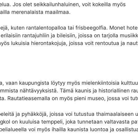
elua. Jos olet seikkailunhaluinen, voit kokeilla myös
ihailla merenalaista maailmaa.
ejä, kuten rantalentopalloa tai frisbeegolfia. Monet hotel
aisiin rantajuhliin ja bileisiin, joissa on tarjolla musiikk
ös lukuisia hierontakojuja, joissa voit rentoutua ja naut
a, vaan kaupungista löytyy myös mielenkiintoisia kulttuu
mmista nähtävyyksistä. Tämä kaunis ja historiallinen r
. Rautatieasemalla on myös pieni museo, jossa voi tutu
leitä ja pyhäkköjä, joissa voi tutustua thaimaalaiseen us
ngkol on kuuluisa temppeli, joka tunnetaan valtavasta p
lueella voi myös ihailla kaunista luontoa ja osallistua e