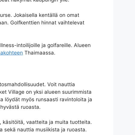
urse. Jokaisella kentällä on omat
an. Golfkenttien hinnat vaihtelevat
ess-intoilijoille ja golfareille. Alueen
makohteen
Thaimaassa.
tosmahdollisuudet. Voit nauttia
et Village on yksi alueen suurimmista
a löydät myös runsaasti ravintoloita ja
 hyvästä ruoasta.
, käsitöitä, vaatteita ja muita tuotteita.
a sekä nauttia musiikista ja ruoasta.