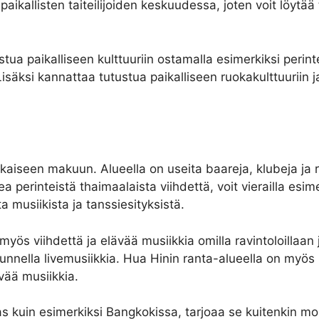
aikallisten taiteilijoiden keskuudessa, joten voit löytää 
tua paikalliseen kulttuuriin ostamalla esimerkiksi perint
Lisäksi kannattaa tutustua paikalliseen ruokakulttuuriin ja
aiseen makuun. Alueella on useita baareja, klubeja ja rav
a perinteistä thaimaalaista viihdettä, voit vierailla esi
ta musiikista ja tanssiesityksistä.
yös viihdettä ja elävää musiikkia omilla ravintoloillaan j
nnella livemusiikkia. Hua Hinin ranta-alueella on myös m
vää musiikkia.
s kuin esimerkiksi Bangkokissa, tarjoaa se kuitenkin moni