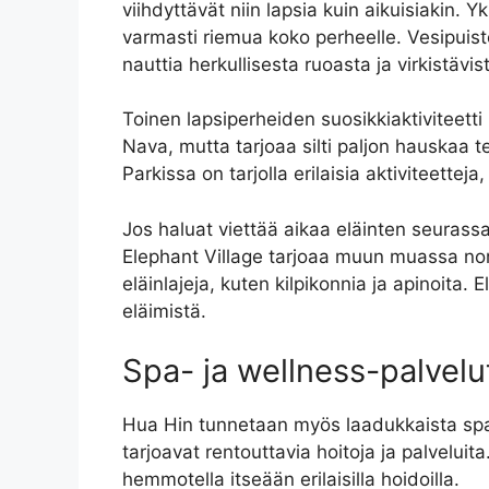
viihdyttävät niin lapsia kuin aikuisiakin.
varmasti riemua koko perheelle. Vesipuist
nauttia herkullisesta ruoasta ja virkistävis
Toinen lapsiperheiden suosikkiaktiviteet
Nava, mutta tarjoaa silti paljon hauskaa t
Parkissa on tarjolla erilaisia aktiviteettej
Jos haluat viettää aikaa eläinten seurassa
Elephant Village tarjoaa muun muassa nors
eläinlajeja, kuten kilpikonnia ja apinoita
eläimistä.
Spa- ja wellness-palvelu
Hua Hin tunnetaan myös laadukkaista spa- j
tarjoavat rentouttavia hoitoja ja palvelui
hemmotella itseään erilaisilla hoidoilla.