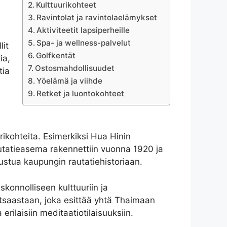
Kulttuurikohteet
Ravintolat ja ravintolaelämykset
Aktiviteetit lapsiperheille
Spa- ja wellness-palvelut
lit
Golfkentät
ia,
Ostosmahdollisuudet
tia
Yöelämä ja viihde
Retket ja luontokohteet
rikohteita. Esimerkiksi Hua Hinin
autatieasema rakennettiin vuonna 1920 ja
stua kaupungin rautatiehistoriaan.
konnolliseen kulttuuriin ja
atsaastaan, joka esittää yhtä Thaimaan
rilaisiin meditaatiotilaisuuksiin.