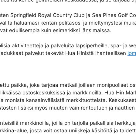
ten Springfield Royal Country Club ja Sea Pines Golf Co
valita haluamasi kentän pelitasosi ja mieltymystesi muka
t edullisempia kuin esimerkiksi länsimaissa.
a aktiviteetteja ja palveluita lapsiperheille, spa- ja welln
laadukkaat palvelut tekevät Hua Hinistä ihanteellisen
lo
u paikka, joka tarjoaa matkailijoilleen monipuoliset os
ikkäissä ostoskeskuksissa ja markkinoilla. Hua Hin Mark
ia monista kansainvälisistä merkkituotteista. Keskuksest
ostosten lisäksi myös muuten vain rentoutuen ja nauttien
eisillä markkinoilla, joilla on tarjolla paikallisia herkkuja
kina-alue, josta voit ostaa uniikkeja käsitöitä ja taidett