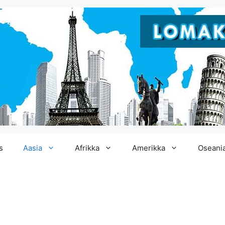
s
Aasia
Afrikka
Amerikka
Oseani