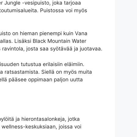
 Jungle -vesipuisto, joka tarjoaa
ntoutumisalueita. Puistossa voi myös
puisto on hieman pienempi kuin Vana
nallas. Lisäksi Black Mountain Water
ös ravintola, josta saa syötävää ja juotavaa.
uuden tutustua erilaisiin eläimiin.
ja ratsastamista. Siellä on myös muita
siellä pääsee oppimaan paljon uutta
löitä ja hierontasalonkeja, jotka
a wellness-keskuksiaan, joissa voi