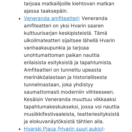
tarjoaa matkailijoille kiehtovan matkan
ajassa taaksepäin.
Veneranda amfiteatteri
: Veneranda
amfiteatteri on yksi Hvarin saaren
kulttuurisarjan keskipisteistä. Tämä
ulkoilmateatteri sijaitsee lähellä Hvarin
vanhaakaupunkia ja tarjoaa
unohtumattoman paikan nauttia
erilaisista esityksistä ja tapahtumista.
Amfiteatteri on tunnettu upeasta
merinäköalastaan ja historiallisesta
tunnelmastaan, joka yhdistyy
saumattomasti moderniin viihteeseen.
Kesäisin Veneranda muuttuu vilkkaaksi
tapahtumakeskukseksi, jossa voi nauttia
musiikkifestivaaleista, teatteriesityksistä
ja elokuvanäytöksistä tähtien alla.
Hvarski Pjaca (Hvarin suuri aukio)
: