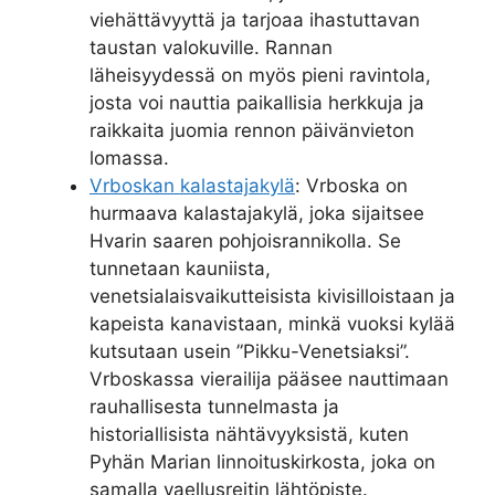
viehättävyyttä ja tarjoaa ihastuttavan
taustan valokuville. Rannan
läheisyydessä on myös pieni ravintola,
josta voi nauttia paikallisia herkkuja ja
raikkaita juomia rennon päivänvieton
lomassa.
Vrboskan kalastajakylä
: Vrboska on
hurmaava kalastajakylä, joka sijaitsee
Hvarin saaren pohjoisrannikolla. Se
tunnetaan kauniista,
venetsialaisvaikutteisista kivisilloistaan ja
kapeista kanavistaan, minkä vuoksi kylää
kutsutaan usein ”Pikku-Venetsiaksi”.
Vrboskassa vierailija pääsee nauttimaan
rauhallisesta tunnelmasta ja
historiallisista nähtävyyksistä, kuten
Pyhän Marian linnoituskirkosta, joka on
samalla vaellusreitin lähtöpiste.