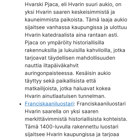
Hvarski Pjaca, eli Hvarin suuri aukio, on
yksi Hvarin saaren keskeisimmistä ja
kauneimmista paikoista. Tämä laaja aukio
sijaitsee vanhassa kaupungissa ja ulottuu
Hvarin katedraalista aina rantaan asti.
Pjaca on ympäröity historiallisilla
rakennuksilla ja lukuisilla kahviloilla, jotka
tarjoavat täydellisen mahdollisuuden
nauttia iltapäiväkahvit
auringonpaisteessa. Kesäisin aukio
täyttyy sekä paikallisista että
matkailijoista, jotka haluavat kokea
Hvarin ainutlaatuisen tunnelman.
Franciskaaniluostari
: Franciskaaniluostari
Hvarin saarella on yksi saaren
merkittävimmistä historiallisista kohteista.
Tämä 1400-luvulla rakennettu luostari
sijaitsee Hvarin kaupungissa ja tarjoaa