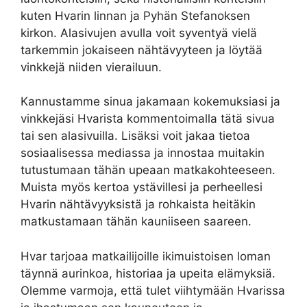
kuten Hvarin linnan ja Pyhän Stefanoksen
kirkon. Alasivujen avulla voit syventyä vielä
tarkemmin jokaiseen nähtävyyteen ja löytää
vinkkejä niiden vierailuun.
Kannustamme sinua jakamaan kokemuksiasi ja
vinkkejäsi Hvarista kommentoimalla tätä sivua
tai sen alasivuilla. Lisäksi voit jakaa tietoa
sosiaalisessa mediassa ja innostaa muitakin
tutustumaan tähän upeaan matkakohteeseen.
Muista myös kertoa ystävillesi ja perheellesi
Hvarin nähtävyyksistä ja rohkaista heitäkin
matkustamaan tähän kauniiseen saareen.
Hvar tarjoaa matkailijoille ikimuistoisen loman
täynnä aurinkoa, historiaa ja upeita elämyksiä.
Olemme varmoja, että tulet viihtymään Hvarissa