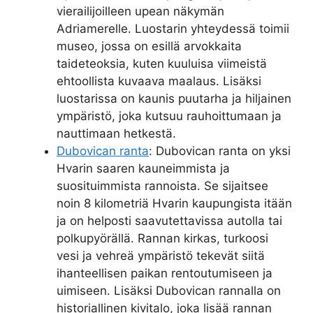
vierailijoilleen upean näkymän
Adriamerelle. Luostarin yhteydessä toimii
museo, jossa on esillä arvokkaita
taideteoksia, kuten kuuluisa viimeistä
ehtoollista kuvaava maalaus. Lisäksi
luostarissa on kaunis puutarha ja hiljainen
ympäristö, joka kutsuu rauhoittumaan ja
nauttimaan hetkestä.
Dubovican ranta
: Dubovican ranta on yksi
Hvarin saaren kauneimmista ja
suosituimmista rannoista. Se sijaitsee
noin 8 kilometriä Hvarin kaupungista itään
ja on helposti saavutettavissa autolla tai
polkupyörällä. Rannan kirkas, turkoosi
vesi ja vehreä ympäristö tekevät siitä
ihanteellisen paikan rentoutumiseen ja
uimiseen. Lisäksi Dubovican rannalla on
historiallinen kivitalo, joka lisää rannan