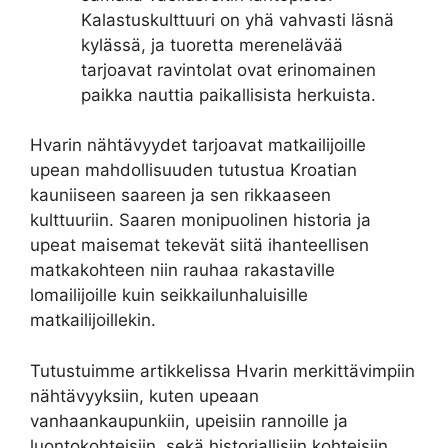
Kalastuskulttuuri on yhä vahvasti läsnä
kylässä, ja tuoretta merenelävää
tarjoavat ravintolat ovat erinomainen
paikka nauttia paikallisista herkuista.
Hvarin nähtävyydet tarjoavat matkailijoille
upean mahdollisuuden tutustua Kroatian
kauniiseen saareen ja sen rikkaaseen
kulttuuriin. Saaren monipuolinen historia ja
upeat maisemat tekevät siitä ihanteellisen
matkakohteen niin rauhaa rakastaville
lomailijoille kuin seikkailunhaluisille
matkailijoillekin.
Tutustuimme artikkelissa Hvarin merkittävimpiin
nähtävyyksiin, kuten upeaan
vanhaankaupunkiin, upeisiin rannoille ja
luontokohteisiin, sekä historiallisiin kohteisiin