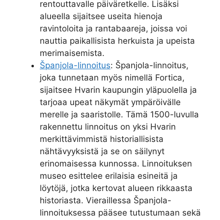
rentouttavalle päiväretkelle. Lisäksi
alueella sijaitsee useita hienoja
ravintoloita ja rantabaareja, joissa voi
nauttia paikallisista herkuista ja upeista
merimaisemista.
Španjola-linnoitus
: Španjola-linnoitus,
joka tunnetaan myös nimellä Fortica,
sijaitsee Hvarin kaupungin yläpuolella ja
tarjoaa upeat näkymät ympäröivälle
merelle ja saaristolle. Tämä 1500-luvulla
rakennettu linnoitus on yksi Hvarin
merkittävimmistä historiallisista
nähtävyyksistä ja se on säilynyt
erinomaisessa kunnossa. Linnoituksen
museo esittelee erilaisia esineitä ja
löytöjä, jotka kertovat alueen rikkaasta
historiasta. Vieraillessa Španjola-
linnoituksessa pääsee tutustumaan sekä