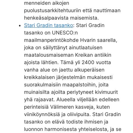
menneiden aikojen
puolustusarkkitehtuuriin että nauttimaan
henkeäsalpaavista maisemista.
Stari Gradin tasanko
: Stari Gradin
tasanko on UNESCO:n
maailmanperintökohde Hvarin saarella,
joka on säilyttänyt ainutlaatuisen
maatalousmaiseman Kreikan antiikin
ajoista lähtien. Tämä yli 2400 vuotta
vanha alue on jaettu alkuperäisen
kreikkalaisen järjestelmän mukaisesti
suorakulmaisiin maapalstoihin, joita
muinaisilta ajoilta periytyneet kivimuurit
yhä rajaavat. Alueella viljellään edelleen
perinteisiä Välimeren kasveja, kuten
viiniköynnöksiä ja oliivipuita. Stari Gradin
tasanko on elävä todiste ihmisen ja
luonnon harmonisesta yhteiselosta, ja se