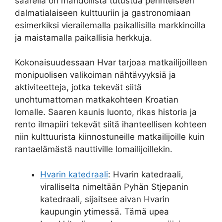
saarella on mahdollista tutustua perinteiseen
dalmatialaiseen kulttuuriin ja gastronomiaan
esimerkiksi vierailemalla paikallisilla markkinoilla
ja maistamalla paikallisia herkkuja.
Kokonaisuudessaan Hvar tarjoaa matkailijoilleen
monipuolisen valikoiman nähtävyyksiä ja
aktiviteetteja, jotka tekevät siitä
unohtumattoman matkakohteen Kroatian
lomalle. Saaren kaunis luonto, rikas historia ja
rento ilmapiiri tekevät siitä ihanteellisen kohteen
niin kulttuurista kiinnostuneille matkailijoille kuin
rantaelämästä nauttiville lomailijoillekin.
Hvarin katedraali
: Hvarin katedraali,
viralliselta nimeltään Pyhän Stjepanin
katedraali, sijaitsee aivan Hvarin
kaupungin ytimessä. Tämä upea