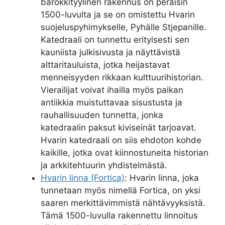
barokkityylinen rakennus on peräisin
1500-luvulta ja se on omistettu Hvarin
suojeluspyhimykselle, Pyhälle Stjepanille.
Katedraali on tunnettu erityisesti sen
kauniista julkisivusta ja näyttävistä
alttaritauluista, jotka heijastavat
menneisyyden rikkaan kulttuurihistorian.
Vierailijat voivat ihailla myös paikan
antiikkia muistuttavaa sisustusta ja
rauhallisuuden tunnetta, jonka
katedraalin paksut kiviseinät tarjoavat.
Hvarin katedraali on siis ehdoton kohde
kaikille, jotka ovat kiinnostuneita historian
ja arkkitehtuurin yhdistelmästä.
Hvarin linna (Fortica)
: Hvarin linna, joka
tunnetaan myös nimellä Fortica, on yksi
saaren merkittävimmistä nähtävyyksistä.
Tämä 1500-luvulla rakennettu linnoitus