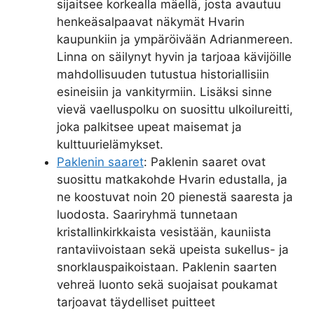
sijaitsee korkealla mäellä, josta avautuu
henkeäsalpaavat näkymät Hvarin
kaupunkiin ja ympäröivään Adrianmereen.
Linna on säilynyt hyvin ja tarjoaa kävijöille
mahdollisuuden tutustua historiallisiin
esineisiin ja vankityrmiin. Lisäksi sinne
vievä vaelluspolku on suosittu ulkoilureitti,
joka palkitsee upeat maisemat ja
kulttuurielämykset.
Paklenin saaret
: Paklenin saaret ovat
suosittu matkakohde Hvarin edustalla, ja
ne koostuvat noin 20 pienestä saaresta ja
luodosta. Saariryhmä tunnetaan
kristallinkirkkaista vesistään, kauniista
rantaviivoistaan sekä upeista sukellus- ja
snorklauspaikoistaan. Paklenin saarten
vehreä luonto sekä suojaisat poukamat
tarjoavat täydelliset puitteet