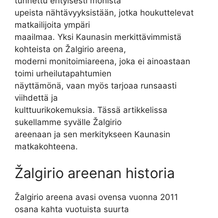
tunnettu erityisesti monista
upeista nähtävyyksistään, jotka houkuttelevat
matkailijoita ympäri
maailmaa. Yksi Kaunasin merkittävimmistä
kohteista on Žalgirio areena,
moderni monitoimiareena, joka ei ainoastaan
toimi urheilutapahtumien
näyttämönä, vaan myös tarjoaa runsaasti
viihdettä ja
kulttuurikokemuksia. Tässä artikkelissa
sukellamme syvälle Žalgirio
areenaan ja sen merkitykseen Kaunasin
matkakohteena.
Žalgirio areenan historia
Žalgirio areena avasi ovensa vuonna 2011
osana kahta vuotuista suurta