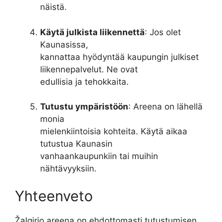
näistä.
Käytä julkista liikennettä
: Jos olet
Kaunasissa,
kannattaa hyödyntää kaupungin julkiset
liikennepalvelut. Ne ovat
edullisia ja tehokkaita.
Tutustu ympäristöön
: Areena on lähellä
monia
mielenkiintoisia kohteita. Käytä aikaa
tutustua Kaunasin
vanhaankaupunkiin tai muihin
nähtävyyksiin.
Yhteenveto
Žalgirio areena on ehdottomasti tutustumisen