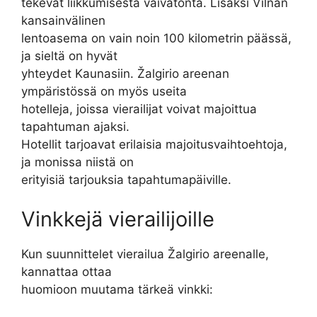
tekevät liikkumisesta vaivatonta. Lisäksi Vilnan
kansainvälinen
lentoasema on vain noin 100 kilometrin päässä,
ja sieltä on hyvät
yhteydet Kaunasiin. Žalgirio areenan
ympäristössä on myös useita
hotelleja, joissa vierailijat voivat majoittua
tapahtuman ajaksi.
Hotellit tarjoavat erilaisia majoitusvaihtoehtoja,
ja monissa niistä on
erityisiä tarjouksia tapahtumapäiville.
Vinkkejä vierailijoille
Kun suunnittelet vierailua Žalgirio areenalle,
kannattaa ottaa
huomioon muutama tärkeä vinkki: