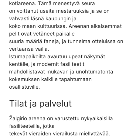
kotiareena. Tämä menestyvä seura
on voittanut useita mestaruuksia ja se on
vahvasti läsnä kaupungin ja
koko maan kulttuurissa. Areenan aikaisemmat
pelit ovat vetäneet paikalle
suuria määriä faneja, ja tunnelma otteluissa on
vertaansa vailla.
Istumapaikoilta avautuu upeat näkymät
kentälle, ja modernit fasiliteetit
mahdollistavat mukavan ja unohtumatonta
kokemuksen kaikille tapahtumaan
osallistuville.
Tilat ja palvelut
Žalgirio areena on varustettu nykyaikaisilla
fasiliteeteilla, jotka
tekevät vieraiden vierailusta miellyttävää.