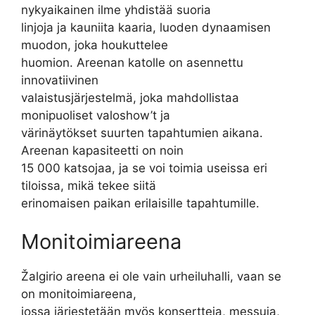
nykyaikainen ilme yhdistää suoria
linjoja ja kauniita kaaria, luoden dynaamisen
muodon, joka houkuttelee
huomion. Areenan katolle on asennettu
innovatiivinen
valaistusjärjestelmä, joka mahdollistaa
monipuoliset valoshow’t ja
värinäytökset suurten tapahtumien aikana.
Areenan kapasiteetti on noin
15 000 katsojaa, ja se voi toimia useissa eri
tiloissa, mikä tekee siitä
erinomaisen paikan erilaisille tapahtumille.
Monitoimiareena
Žalgirio areena ei ole vain urheiluhalli, vaan se
on monitoimiareena,
jossa järjestetään myös konsertteja, messuja,