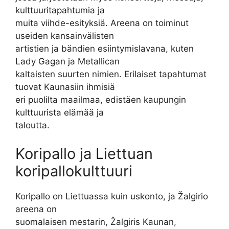
kulttuuritapahtumia ja
muita viihde-esityksiä. Areena on toiminut
useiden kansainvälisten
artistien ja bändien esiintymislavana, kuten
Lady Gagan ja Metallican
kaltaisten suurten nimien. Erilaiset tapahtumat
tuovat Kaunasiin ihmisiä
eri puolilta maailmaa, edistäen kaupungin
kulttuurista elämää ja
taloutta.
Koripallo ja Liettuan
koripallokulttuuri
Koripallo on Liettuassa kuin uskonto, ja Žalgirio
areena on
suomalaisen mestarin, Žalgiris Kaunan,