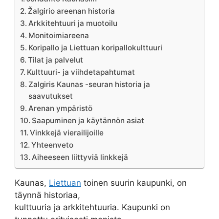
Žalgirio areenan historia
Arkkitehtuuri ja muotoilu
Monitoimiareena
Koripallo ja Liettuan koripallokulttuuri
Tilat ja palvelut
Kulttuuri- ja viihdetapahtumat
Zalgiris Kaunas -seuran historia ja
saavutukset
Arenan ympäristö
Saapuminen ja käytännön asiat
Vinkkejä vierailijoille
Yhteenveto
Aiheeseen liittyviä linkkejä
Kaunas,
Liettuan
toinen suurin kaupunki, on
täynnä historiaa,
kulttuuria ja arkkitehtuuria. Kaupunki on