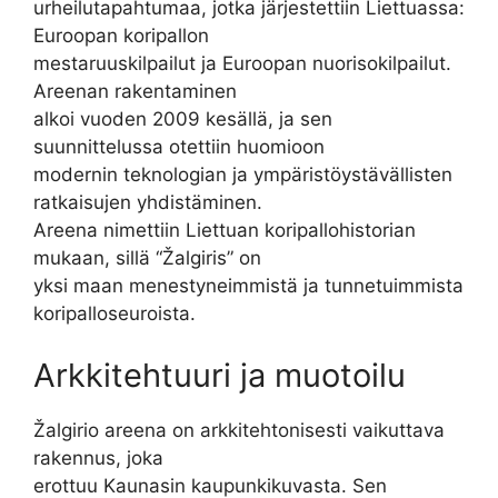
urheilutapahtumaa, jotka järjestettiin Liettuassa:
Euroopan koripallon
mestaruuskilpailut ja Euroopan nuorisokilpailut.
Areenan rakentaminen
alkoi vuoden 2009 kesällä, ja sen
suunnittelussa otettiin huomioon
modernin teknologian ja ympäristöystävällisten
ratkaisujen yhdistäminen.
Areena nimettiin Liettuan koripallohistorian
mukaan, sillä “Žalgiris” on
yksi maan menestyneimmistä ja tunnetuimmista
koripalloseuroista.
Arkkitehtuuri ja muotoilu
Žalgirio areena on arkkitehtonisesti vaikuttava
rakennus, joka
erottuu Kaunasin kaupunkikuvasta. Sen