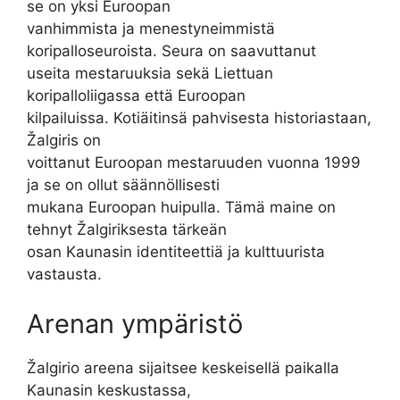
se on yksi Euroopan
vanhimmista ja menestyneimmistä
koripalloseuroista. Seura on saavuttanut
useita mestaruuksia sekä Liettuan
koripalloliigassa että Euroopan
kilpailuissa. Kotiäitinsä pahvisesta historiastaan,
Žalgiris on
voittanut Euroopan mestaruuden vuonna 1999
ja se on ollut säännöllisesti
mukana Euroopan huipulla. Tämä maine on
tehnyt Žalgiriksesta tärkeän
osan Kaunasin identiteettiä ja kulttuurista
vastausta.
Arenan ympäristö
Žalgirio areena sijaitsee keskeisellä paikalla
Kaunasin keskustassa,