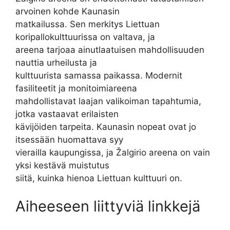
arvoinen kohde Kaunasin
matkailussa. Sen merkitys Liettuan
koripallokulttuurissa on valtava, ja
areena tarjoaa ainutlaatuisen mahdollisuuden
nauttia urheilusta ja
kulttuurista samassa paikassa. Modernit
fasiliteetit ja monitoimiareena
mahdollistavat laajan valikoiman tapahtumia,
jotka vastaavat erilaisten
kävijöiden tarpeita. Kaunasin nopeat ovat jo
itsessään huomattava syy
vierailla kaupungissa, ja Žalgirio areena on vain
yksi kestävä muistutus
siitä, kuinka hienoa Liettuan kulttuuri on.
Aiheeseen liittyviä linkkejä