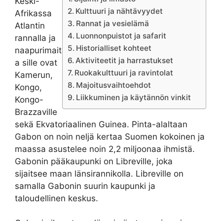
Keski-
Kulttuuri ja nähtävyydet
Afrikassa
Rannat ja vesielämä
Atlantin
Luonnonpuistot ja safarit
rannalla ja
Historialliset kohteet
naapurimait
Aktiviteetit ja harrastukset
a sille ovat
Ruokakulttuuri ja ravintolat
Kamerun,
Majoitusvaihtoehdot
Kongo,
Liikkuminen ja käytännön vinkit
Kongo-
Brazzaville
sekä Ekvatoriaalinen Guinea. Pinta-alaltaan
Gabon on noin neljä kertaa Suomen kokoinen ja
maassa asustelee noin 2,2 miljoonaa ihmistä.
Gabonin pääkaupunki on Libreville, joka
sijaitsee maan länsirannikolla. Libreville on
samalla Gabonin suurin kaupunki ja
taloudellinen keskus.