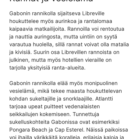
Gabonin rannikolla sijaitseva Libreville
houkuttelee myös aurinkoa ja rantalomaa
kaipaavia matkailijoita. Rannoilla voi rentoutua
ja nauttia auringosta, mutta uintiin on syytä
varautua huolella, sillä rannat voivat olla matalia
ja kivisiä. Suurin osa Librevillen rannoista on
julkinen, mutta myös hotellien vieraille on
tarjolla yksityisiä ranta-alueita.
Gabonin rannikolla elää myös monipuolinen
vesielämä, mikä tekee maasta houkuttelevan
kohdan sukeltajille ja snorklaajille. Atlantti
tarjoaa upeat puitteet vedenalaisten
seikkailujen kokemiseen. Tunnettuja
sukelluskohteita Gabonissa ovat esimerkiksi
Pongara Beach ja Cap Esterel. Näissä paikoissa
voi ihailla värikkäitä koralleja, erilaisia kaloja ja