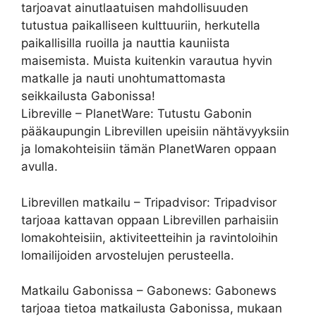
tarjoavat ainutlaatuisen mahdollisuuden
tutustua paikalliseen kulttuuriin, herkutella
paikallisilla ruoilla ja nauttia kauniista
maisemista. Muista kuitenkin varautua hyvin
matkalle ja nauti unohtumattomasta
seikkailusta Gabonissa!
Libreville – PlanetWare: Tutustu Gabonin
pääkaupungin Librevillen upeisiin nähtävyyksiin
ja lomakohteisiin tämän PlanetWaren oppaan
avulla.
Librevillen matkailu – Tripadvisor: Tripadvisor
tarjoaa kattavan oppaan Librevillen parhaisiin
lomakohteisiin, aktiviteetteihin ja ravintoloihin
lomailijoiden arvostelujen perusteella.
Matkailu Gabonissa – Gabonews: Gabonews
tarjoaa tietoa matkailusta Gabonissa, mukaan