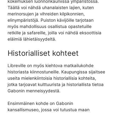
kokemuksen luonnonkauniissa ympäristössä.
Täällä voi nähdä uhanalaisten lajien, kuten
merinorsujen ja vihreiden kilpikonnien,
elinympäristöjä. Puiston kävijöille tarjotaan
myös mahdollisuus osallistua opastetuille
retkille ja safareille, joilla voi nähdä eksoottisia
eläimiä lähietäisyydeltä.
Historialliset kohteet
Libreville on myös kiehtova matkailukohde
historiasta kiinnostuneille. Kaupungissa sijaitsee
useita mielenkiintoisia historiallisia kohteita,
jotka tarjoavat kulttuurista ja historiallista tietoa
Gabonin menneisyydestä.
Ensimmäinen kohde on Gabonin
kansallismuseo, jossa voi tutustua maan