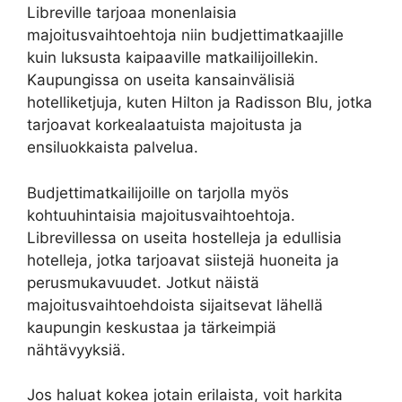
Libreville tarjoaa monenlaisia
majoitusvaihtoehtoja niin budjettimatkaajille
kuin luksusta kaipaaville matkailijoillekin.
Kaupungissa on useita kansainvälisiä
hotelliketjuja, kuten Hilton ja Radisson Blu, jotka
tarjoavat korkealaatuista majoitusta ja
ensiluokkaista palvelua.
Budjettimatkailijoille on tarjolla myös
kohtuuhintaisia ​​majoitusvaihtoehtoja.
Librevillessa on useita hostelleja ja edullisia
hotelleja, jotka tarjoavat siistejä huoneita ja
perusmukavuudet. Jotkut näistä
majoitusvaihtoehdoista sijaitsevat lähellä
kaupungin keskustaa ja tärkeimpiä
nähtävyyksiä.
Jos haluat kokea jotain erilaista, voit harkita