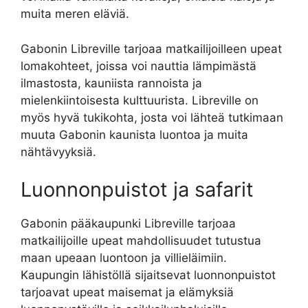
muita meren eläviä.
Gabonin Libreville tarjoaa matkailijoilleen upeat
lomakohteet, joissa voi nauttia lämpimästä
ilmastosta, kauniista rannoista ja
mielenkiintoisesta kulttuurista. Libreville on
myös hyvä tukikohta, josta voi lähteä tutkimaan
muuta Gabonin kaunista luontoa ja muita
nähtävyyksiä.
Luonnonpuistot ja safarit
Gabonin pääkaupunki Libreville tarjoaa
matkailijoille upeat mahdollisuudet tutustua
maan upeaan luontoon ja villieläimiin.
Kaupungin lähistöllä sijaitsevat luonnonpuistot
tarjoavat upeat maisemat ja elämyksiä