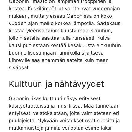
Gabonin ilmasto on lämpimän trooppinen ja
kostea. Keskilämpötilat vaihtelevat vuodenajan
mukaan, mutta yleisesti Gabonissa on koko
vuoden ajan melko korkea lämpötila. Sadekausi
kestää yleensä tammikuusta maaliskuuhun,
jolloin sateita saattaa tulla runsaasti. Kuiva
kausi puolestaan kestää kesäkuusta elokuuhun.
Luonnollisesti maan rannikolla sijaitseva
Libreville saa enemmän sateita kuin maan
sisäosat.
Kulttuuri ja nähtävyydet
Gabonin rikas kulttuuri näkyy erityisesti
käsityötuotteissa ja musiikissa. Maa tunnetaan
erityisesti veistoksistaan, joita valmistetaan eri
puulajeista. Nykyään veistokset ovat suosittuja
matkamuistoja ja niitä voi ostaa esimerkiksi