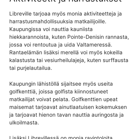
Libreville tarjoaa myös monia aktiviteetteja ja
harrastusmahdollisuuksia matkailijoille.
Kaupungissa voi nauttia kauniista
hiekkarannoista, kuten Pointe-Denisin rannasta,
jossa voi rentoutua ja uida Valtameressä.
Rantaelämän lisäksi merellä voi myös kokeilla
kalastusta tai vesiurheilulajeja, kuten surffausta
tai purjelautailua.
Kaupungin lähistöllä sijaitsee myös useita
golfkenttiä, joissa golfista kiinnostuneet
matkailijat voivat pelata. Golfkenttien upeat
maisemat tarjoavat ainutlaatuisen kokemuksen
ja tarjoavat hienon tavan nauttia auringosta ja
ulkoilmasta.
Lisäksi Librevillessä on monia ravintoloita,