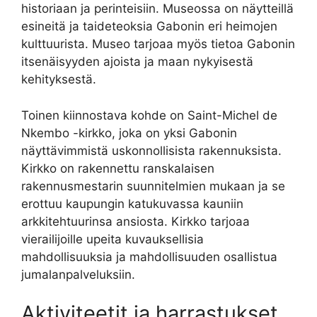
historiaan ja perinteisiin. Museossa on näytteillä
esineitä ja taideteoksia Gabonin eri heimojen
kulttuurista. Museo tarjoaa myös tietoa Gabonin
itsenäisyyden ajoista ja maan nykyisestä
kehityksestä.
Toinen kiinnostava kohde on Saint-Michel de
Nkembo -kirkko, joka on yksi Gabonin
näyttävimmistä uskonnollisista rakennuksista.
Kirkko on rakennettu ranskalaisen
rakennusmestarin suunnitelmien mukaan ja se
erottuu kaupungin katukuvassa kauniin
arkkitehtuurinsa ansiosta. Kirkko tarjoaa
vierailijoille upeita kuvauksellisia
mahdollisuuksia ja mahdollisuuden osallistua
jumalanpalveluksiin.
Aktiviteetit ja harrastukset