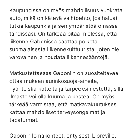
Kaupungissa on myös mahdollisuus vuokrata
auto, mikä on kätevä vaihtoehto, jos haluat
tutkia kaupunkia ja sen ympäristöä omassa
tahdissasi. On tärkeää pitää mielessä, että
liikenne Gabonissa saattaa poiketa
suomalaisesta liikennekulttuurista, joten ole
varovainen ja noudata liikennesääntöjä.
Matkustettaessa Gaboniin on suositeltavaa
ottaa mukaan aurinkosuoja-aineita,
hyönteiskarkotteita ja tarpeeksi nestettä, sillä
ilmasto voi olla kuuma ja kostea. On myös
tärkeää varmistaa, että matkavakuutuksesi
kattaa mahdolliset terveysongelmat ja
tapaturmat.
Gabonin lomakohteet, erityisesti Libreville,