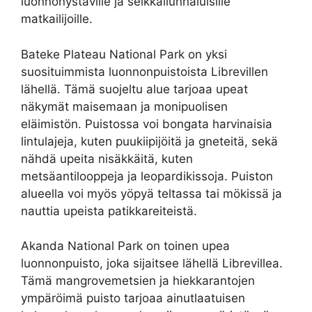
luonnonystäville ja seikkailunhaluisille
matkailijoille.
Bateke Plateau National Park on yksi
suosituimmista luonnonpuistoista Librevillen
lähellä. Tämä suojeltu alue tarjoaa upeat
näkymät maisemaan ja monipuolisen
eläimistön. Puistossa voi bongata harvinaisia
lintulajeja, kuten puukiipijöitä ja gneteitä, sekä
nähdä upeita nisäkkäitä, kuten
metsäantilooppeja ja leopardikissoja. Puiston
alueella voi myös yöpyä teltassa tai mökissä ja
nauttia upeista patikkareiteistä.
Akanda National Park on toinen upea
luonnonpuisto, joka sijaitsee lähellä Librevillea.
Tämä mangrovemetsien ja hiekkarantojen
ympäröimä puisto tarjoaa ainutlaatuisen