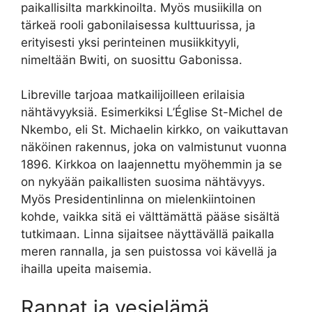
paikallisilta markkinoilta. Myös musiikilla on
tärkeä rooli gabonilaisessa kulttuurissa, ja
erityisesti yksi perinteinen musiikkityyli,
nimeltään Bwiti, on suosittu Gabonissa.
Libreville tarjoaa matkailijoilleen erilaisia
nähtävyyksiä. Esimerkiksi L’Église St-Michel de
Nkembo, eli St. Michaelin kirkko, on vaikuttavan
näköinen rakennus, joka on valmistunut vuonna
1896. Kirkkoa on laajennettu myöhemmin ja se
on nykyään paikallisten suosima nähtävyys.
Myös Presidentinlinna on mielenkiintoinen
kohde, vaikka sitä ei välttämättä pääse sisältä
tutkimaan. Linna sijaitsee näyttävällä paikalla
meren rannalla, ja sen puistossa voi kävellä ja
ihailla upeita maisemia.
Rannat ja vesielämä