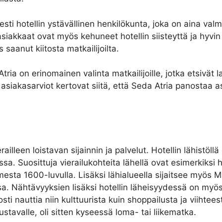
sesti hotellin ystävällinen henkilökunta, joka on aina v
kaat ovat myös kehuneet hotellin siisteyttä ja hyvin hoi
 saanut kiitosta matkailijoilta.
ia on erinomainen valinta matkailijoille, jotka etsivät l
 asiakasarviot kertovat siitä, että Seda Atria panostaa 
railleen loistavan sijainnin ja palvelut. Hotellin lähistöl
 Suosittuja vierailukohteita lähellä ovat esimerkiksi hi
imesta 1600-luvulla. Lisäksi lähialueella sijaitsee myös 
assa. Nähtävyyksien lisäksi hotellin läheisyydessä on myös
posti nauttia niin kulttuurista kuin shoppailusta ja viihte
stavalle, oli sitten kyseessä loma- tai liikematka.