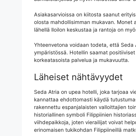
Asiakasarvioissa on kiitosta saanut erityi
olosta mahdollisimman mukavan. Monet asiak
lähellä Iloilon keskustaa ja rantoja on myös
Yhteenvetona voidaan todeta, että Seda Atr
ympäristössä. Hotellin saamat positiiviset
korkeatasoista palvelua ja mukavuutta.
Läheiset nähtävyydet
Seda Atria on upea hotelli, joka tarjoaa vie
kannattaa ehdottomasti käydä tutustumassa.
rakennettu espanjalaisten valloittajien to
historiallinen symboli Filippiinien histori
viihdepaikkoja, joten vierailijat voivat hel
erinomaisen tukikohdan Filippiineillä matku