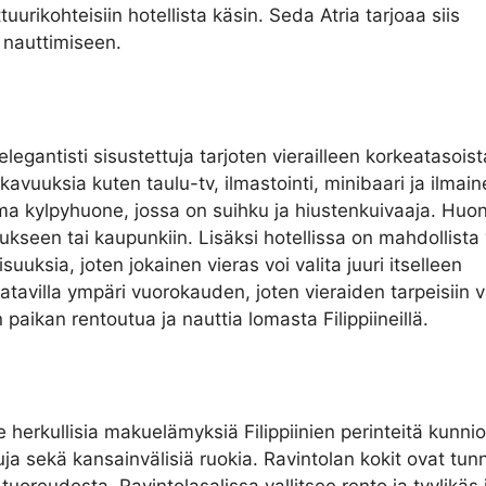
tuurikohteisiin hotellista käsin. Seda Atria tarjoaa siis
a nauttimiseen.
elegantisti sisustettuja tarjoten vierailleen korkeatasoist
uuksia kuten taulu-tv, ilmastointi, minibaari ja ilmain
ma kylpyhuone, jossa on suihku ja hiustenkuivaaja. Huon
kseen tai kaupunkiin. Lisäksi hotellissa on mahdollista 
uuksia, joten jokainen vieras voi valita juuri itselleen
avilla ympäri vuorokauden, joten vieraiden tarpeisiin 
 paikan rentoutua ja nauttia lomasta Filippiineillä.
lle herkullisia makuelämyksiä Filippiinien perinteitä kunnio
uja sekä kansainvälisiä ruokia. Ravintolan kokit ovat tun