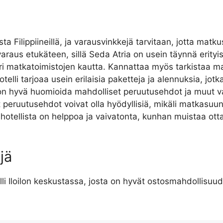
ta Filippiineillä, ja varausvinkkejä tarvitaan, jotta matk
araus etukäteen, sillä Seda Atria on usein täynnä erity
i eri matkatoimistojen kautta. Kannattaa myös tarkistaa m
elli tarjoaa usein erilaisia paketteja ja alennuksia, jot
 hyvä huomioida mahdolliset peruutusehdot ja muut var
t peruutusehdot voivat olla hyödyllisiä, mikäli matkasu
otellista on helppoa ja vaivatonta, kunhan muistaa ottaa
jä
li Iloilon keskustassa, josta on hyvät ostosmahdollisuudet