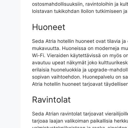
ostosmahdollisuuksiin, ravintoloihin ja kult
loistavan tukikohdan Iloilon tutkimiseen j
Huoneet
Seda Atria hotellin huoneet ovat tilavia ja 
mukavuutta. Huoneissa on moderneja mukav
Wi-Fi. Vieraiden käytettävissä on myös o
avautuu upeat näkymät joko kulttuurikesku
erilaisia huoneluokkia ja upgrade-mahdollis
sopivan vaihtoehdon. Huonepalvelu on saat
Atria hotellin huoneet tarjoavat täydellisen
Ravintolat
Seda Atrian ravintolat tarjoavat vierailijoi
tarjoaa laajan valikoiman paikallisia herkk