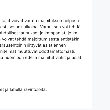
ustajat voivat varata majoituksen helposti
isesti sesonkiaikoina. Varauksen voi tehdä
ahdolliset tarjoukset ja kampanjat, jotka
ka voivat tehdä majoittumisesta entistäkin
ausehtoihin liittyvät asiat ennen
unnitelmat muuttuvat odottamattomasti.
 huomioon edellä mainitut vinkit ja asiat
 ja lähellä ravintoloita.