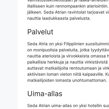
valmistustekniikoistaan ja raaka-aineiden t
illalliseen kuin rennompaankin ateriointii
jälkeen. Seda Atrian ravintolat tarjoavat vi
nauttia laadukkaasta palvelusta.
Palvelut
Seda Atria on yksi Filippiinien suosituimmi
on monipuolisia palveluita, jotka tyydyttä
nauttia aterioista ja virvokkeista omassa 
paikallisia herkkuja ja nauttia virkistävis
auttavat matkailijoita rentoutumaan ja vir
aktiivisen loman vieton niitä kaipaaville. 
matkailijoiden lomasta unohtumattoman.
Uima-allas
Seda Atrian uima-allas on yksi hotellin suo