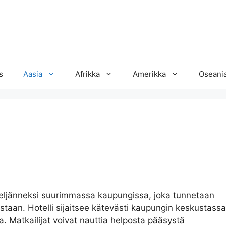
s
Aasia
Afrikka
Amerikka
Oseani
ljänneksi suurimmassa kaupungissa, joka tunnetaan
staan. Hotelli sijaitsee kätevästi kaupungin keskustassa
a. Matkailijat voivat nauttia helposta pääsystä