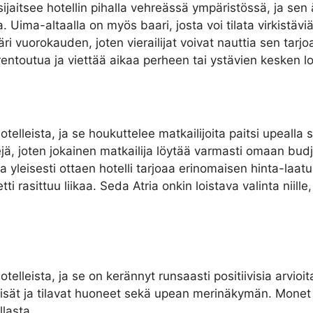
aitsee hotellin pihalla vehreässä ympäristössä, ja sen ä
a. Uima-altaalla on myös baari, josta voi tilata virkistäv
äri vuorokauden, joten vierailijat voivat nauttia sen tar
rentoutua ja viettää aikaa perheen tai ystävien kesken 
telleista, ja se houkuttelee matkailijoita paitsi upealla si
pejä, joten jokainen matkailija löytää varmasti omaan bu
yleisesti ottaen hotelli tarjoaa erinomaisen hinta-laatu
tti rasittuu liikaa. Seda Atria onkin loistava valinta niil
otelleista, ja se on kerännyt runsaasti positiivisia arvi
htyisät ja tilavat huoneet sekä upean merinäkymän. Monet
llasta.