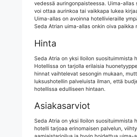
vedessä auringonpaisteessa. Uima-allas sij
voi ottaa aurinkoa tai vaikkapa lukea kirja
Uima-allas on avoinna hotellivieraille ymp
Seda Atrian uima-allas onkin oiva paikka 
Hinta
Seda Atria on yksi Iloilon suosituimmista ho
Hotellissa on tarjolla erilaisia huonetyyp
hinnat vaihtelevat sesongin mukaan, mutta 
luksushotellin palveluista ilman, että budje
hotellissa edulliseen hintaan.
Asiakasarviot
Seda Atria on yksi Iloilon suosituimmista h
hotelli tarjoaa erinomaisen palvelun, vii
aamiaistarjoilua ja hyvin hoidettua uima-a