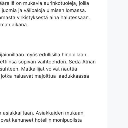
ärellä on mukavia aurinkotuoleja, joilla
iä juomia ja välipaloja uimisen lomassa.
joamasta virkistyksestä aina halutessaan.
loman aikana.
jainnillaan myös edullisilla hinnoillaan.
djettiinsa sopivan vaihtoehdon. Seda Atrian
suhteen. Matkailijat voivat nauttia
le, jotka haluavat majoittua laadukkaassa
oita asiakkailtaan. Asiakkaiden mukaan
 ovat kehuneet hotellin monipuolista