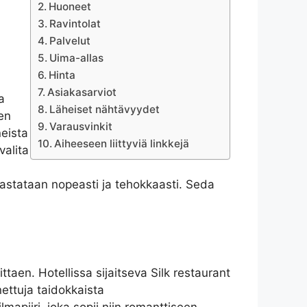
Huoneet
Ravintolat
Palvelut
Uima-allas
Hinta
Asiakasarviot
a
Läheiset nähtävyydet
en
Varausvinkit
eista
Aiheeseen liittyviä linkkejä
valita
vastataan nopeasti ja tehokkaasti. Seda
ittaen. Hotellissa sijaitseva Silk restaurant
nettuja taidokkaista