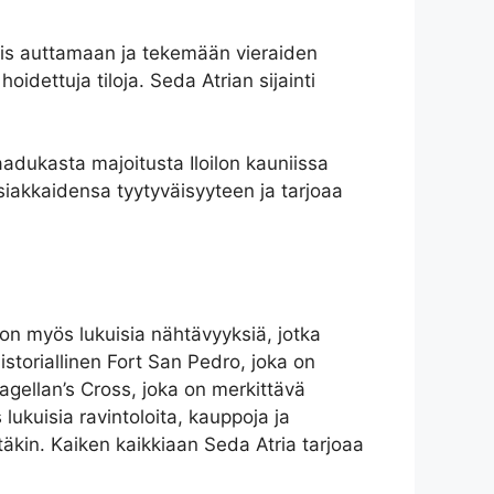
almis auttamaan ja tekemään vieraiden
dettuja tiloja. Seda Atrian sijainti
aadukasta majoitusta Iloilon kauniissa
asiakkaidensa tyytyväisyyteen ja tarjoaa
lä on myös lukuisia nähtävyyksiä, jotka
storiallinen Fort San Pedro, joka on
Magellan’s Cross, joka on merkittävä
 lukuisia ravintoloita, kauppoja ja
estäkin. Kaiken kaikkiaan Seda Atria tarjoaa