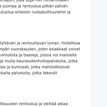
lmapiiri, joka sopii niin romanttiseen
sta juomaa ja rentoutua pitkän päivän
utustua erilaisiin ruokakulttuureihin ja
ellyttävän ja rentouttavan loman. Hotellissa
 ympäri vuorokauden, joten asiakkaat voivat
ntoloita ja baareja, joissa voi maistella
a ja muita kauneudenhoitopalveluita, jotka
as ja kuntosali, jotka mahdollistavat
kaita palveluita, jotka tekevät
ollisuuden rentoutua ja viettää aikaa