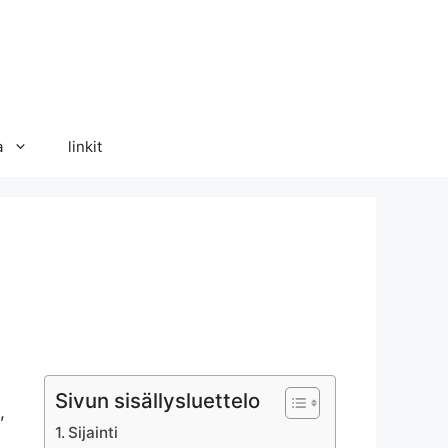
a
linkit
Sivun sisällysluettelo
,
Sijainti