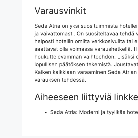
Varausvinkit
Seda Atria on yksi suosituimmista hotelleis
ja vaivattomasti. On suositeltavaa tehdä v
helposti hotellin omilta verkkosivuilta ta
saattavat olla voimassa varaushetkellä. Hot
houkuttelevamman vaihtoehdon. Lisäksi on
lopullisen päätöksen tekemistä. Joustava
Kaiken kaikkiaan varaaminen Seda Atrian h
varauksen tehdessä.
Aiheeseen liittyviä linkke
Seda Atria: Moderni ja tyylikäs hotel