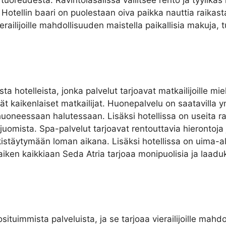
uoreudesta. Ravintolasalissa vallitsee rento ja tyylikäs i
n. Hotellin baari on puolestaan oiva paikka nauttia raika
erailijoille mahdollisuuden maistella paikallisia makuja, t
sta hotelleista, jonka palvelut tarjoavat matkailijoille mi
vät kaikenlaiset matkailijat. Huonepalvelu on saatavilla
huoneessaan halutessaan. Lisäksi hotellissa on useita ravi
tä juomista. Spa-palvelut tarjoavat rentouttavia hierontoj
kistäytymään loman aikana. Lisäksi hotellissa on uima-all
Kaiken kaikkiaan Seda Atria tarjoaa monipuolisia ja laaduk
situimmista palveluista, ja se tarjoaa vierailijoille mahd