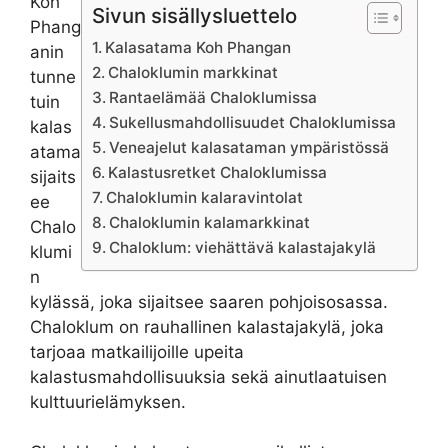
Koh
Sivun sisällysluettelo
Phang
Kalasatama Koh Phangan
anin
Chaloklumin markkinat
tunne
Rantaelämää Chaloklumissa
tuin
Sukellusmahdollisuudet Chaloklumissa
kalas
Veneajelut kalasataman ympäristössä
atama
Kalastusretket Chaloklumissa
sijaits
Chaloklumin kalaravintolat
ee
Chaloklumin kalamarkkinat
Chalo
Chaloklum: viehättävä kalastajakylä
klumi
n
kylässä, joka sijaitsee saaren pohjoisosassa.
Chaloklum on rauhallinen kalastajakylä, joka
tarjoaa matkailijoille upeita
kalastusmahdollisuuksia sekä ainutlaatuisen
kulttuurielämyksen.