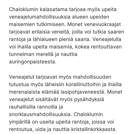
Chaloklumin kalasatama tarjoaa myös upeita
veneajelumahdollisuuksia alueen upeiden
maisemien tutkimiseen. Monet venevuokraajat
tarjoavat erilaisia veneitä, joilla voi tutkia saaren
rantoja ja lähialueen pieniä saaria. Veneajelulla
voi ihailla upeita maisemia, kokea rentouttavan
tunnelman merellä ja nauttia
auringonpaisteesta.
Veneajelut tarjoavat myös mahdollisuuden
tutustua myös läheisiin koralliriuttoihin ja ihailla
merenalaista elämää lasipohjaveneestä. Monet
veneajelut sisältävät myös pysähdyksiä
rauhallisilla rannoilla ja
snorklausmahdollisuuksia. Chaloklumin
ympärillä on useita upeita rantoja, joissa voi
rentoutua, uida ja nauttia kristallinkirkkaasta