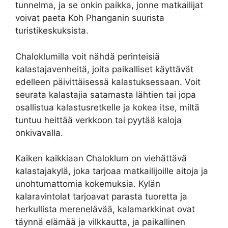
tunnelma, ja se onkin paikka, jonne matkailijat
voivat paeta Koh Phanganin suurista
turistikeskuksista.
Chaloklumilla voit nähdä perinteisiä
kalastajavenheitä, joita paikalliset käyttävät
edelleen päivittäisessä kalastuksessaan. Voit
seurata kalastajia satamasta lähtien tai jopa
osallistua kalastusretkelle ja kokea itse, miltä
tuntuu heittää verkkoon tai pyytää kaloja
onkivavalla.
Kaiken kaikkiaan Chaloklum on viehättävä
kalastajakylä, joka tarjoaa matkailijoille aitoja ja
unohtumattomia kokemuksia. Kylän
kalaravintolat tarjoavat parasta tuoretta ja
herkullista merenelävää, kalamarkkinat ovat
täynnä elämää ja vilkkautta, ja paikallinen