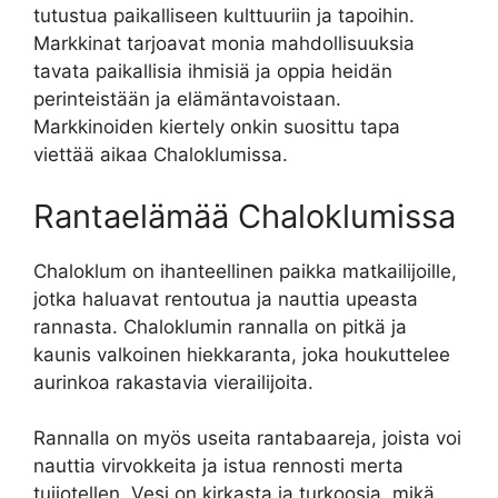
tutustua paikalliseen kulttuuriin ja tapoihin.
Markkinat tarjoavat monia mahdollisuuksia
tavata paikallisia ihmisiä ja oppia heidän
perinteistään ja elämäntavoistaan.
Markkinoiden kiertely onkin suosittu tapa
viettää aikaa Chaloklumissa.
Rantaelämää Chaloklumissa
Chaloklum on ihanteellinen paikka matkailijoille,
jotka haluavat rentoutua ja nauttia upeasta
rannasta. Chaloklumin rannalla on pitkä ja
kaunis valkoinen hiekkaranta, joka houkuttelee
aurinkoa rakastavia vierailijoita.
Rannalla on myös useita rantabaareja, joista voi
nauttia virvokkeita ja istua rennosti merta
tuijotellen. Vesi on kirkasta ja turkoosia, mikä