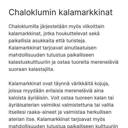
Chaloklumin kalamarkkinat
Chaloklumilla järjestetään myös viikoittain
kalamarkkinat, jotka houkuttelevat sekä
paikallisia asukkaita että turisteja.
Kalamarkkinat tarjoavat ainutlaatuisen
mahdollisuuden tutustua paikalliseen
kalastuskulttuuriin ja ostaa tuoreita mereneläviä
suoraan kalastajilta.
Kalamarkkinat ovat täynnä värikkäitä kojuja,
joissa myydään erilaisia mereneläviä aina
kaloista äyriäisiin. Voit ostaa tuoreen kalan tai
äyriäisaterian valmiiksi valmistettuna tai valita
itsellesi raaka-aineet ja valmistaa herkullisen
aterian itse. Kalamarkkinat tarjoavat myös
mahdollisuuden tutustua paikalliseen kulttuuriin