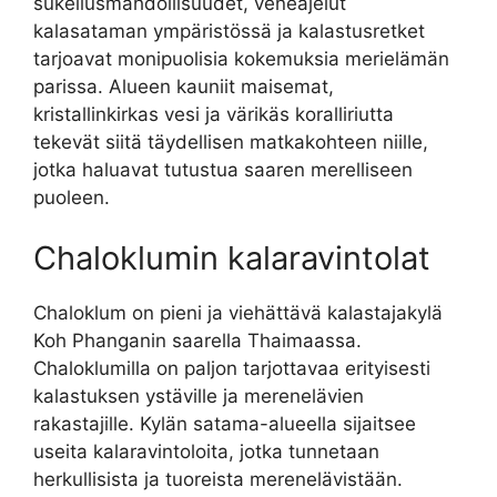
sukellusmahdollisuudet, veneajelut
kalasataman ympäristössä ja kalastusretket
tarjoavat monipuolisia kokemuksia merielämän
parissa. Alueen kauniit maisemat,
kristallinkirkas vesi ja värikäs koralliriutta
tekevät siitä täydellisen matkakohteen niille,
jotka haluavat tutustua saaren merelliseen
puoleen.
Chaloklumin kalaravintolat
Chaloklum on pieni ja viehättävä kalastajakylä
Koh Phanganin saarella Thaimaassa.
Chaloklumilla on paljon tarjottavaa erityisesti
kalastuksen ystäville ja merenelävien
rakastajille. Kylän satama-alueella sijaitsee
useita kalaravintoloita, jotka tunnetaan
herkullisista ja tuoreista merenelävistään.