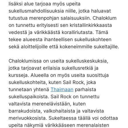
lisäksi alue tarjoaa myös upeita
sukellusmahdollisuuksia niille, jotka haluavat
tutustua merenpohjan salaisuuksiin. Chaloklum
on tunnettu erityisesti sen kristallinkirkkaasta
vedestä ja värikkäästä koralliriutasta. Tämä
tekee alueesta ihanteellisen sukelluskohteen
sekä aloittelijoille että kokeneimmille sukeltajille.
Chaloklumissa on useita sukelluskeskuksia,
jotka tarjoavat erilaisia sukellusretkiä ja
kursseja. Alueella on myös useita suosittuja
sukelluskohteita, kuten Sail Rock, joka
tunnetaan yhtenä
Thaimaan
parhaista
sukelluspaikoista. Sail Rock on tunnettu
valtavista merenelävistään, kuten
barrakudoista, valkohaitaista ja valtavista
merivuokkosista. Sukeltaessa täällä voi odottaa
upeita näkymiä värikkääseen merenalaisten