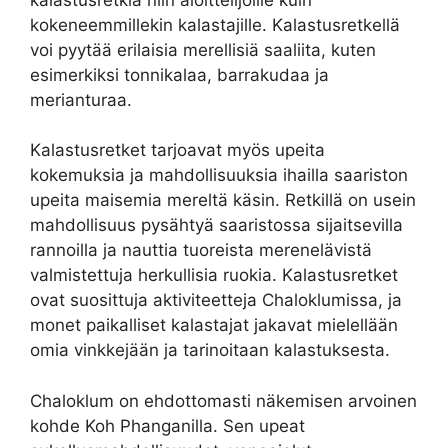
kokeneemmillekin kalastajille. Kalastusretkellä
voi pyytää erilaisia merellisiä saaliita, kuten
esimerkiksi tonnikalaa, barrakudaa ja
merianturaa.
Kalastusretket tarjoavat myös upeita
kokemuksia ja mahdollisuuksia ihailla saariston
upeita maisemia mereltä käsin. Retkillä on usein
mahdollisuus pysähtyä saaristossa sijaitsevilla
rannoilla ja nauttia tuoreista merenelävistä
valmistettuja herkullisia ruokia. Kalastusretket
ovat suosittuja aktiviteetteja Chaloklumissa, ja
monet paikalliset kalastajat jakavat mielellään
omia vinkkejään ja tarinoitaan kalastuksesta.
Chaloklum on ehdottomasti näkemisen arvoinen
kohde Koh Phanganilla. Sen upeat