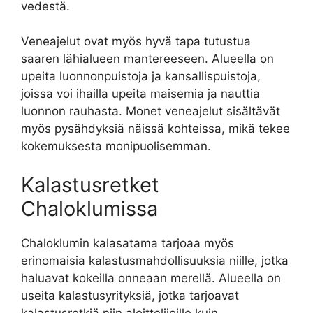
vedestä.
Veneajelut ovat myös hyvä tapa tutustua
saaren lähialueen mantereeseen. Alueella on
upeita luonnonpuistoja ja kansallispuistoja,
joissa voi ihailla upeita maisemia ja nauttia
luonnon rauhasta. Monet veneajelut sisältävät
myös pysähdyksiä näissä kohteissa, mikä tekee
kokemuksesta monipuolisemman.
Kalastusretket
Chaloklumissa
Chaloklumin kalasatama tarjoaa myös
erinomaisia kalastusmahdollisuuksia niille, jotka
haluavat kokeilla onneaan merellä. Alueella on
useita kalastusyrityksiä, jotka tarjoavat
kalastusretkiä niin aloittelijoille kuin