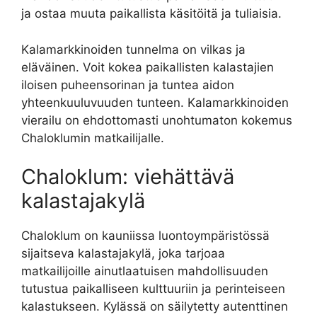
ja ostaa muuta paikallista käsitöitä ja tuliaisia.
Kalamarkkinoiden tunnelma on vilkas ja
eläväinen. Voit kokea paikallisten kalastajien
iloisen puheensorinan ja tuntea aidon
yhteenkuuluvuuden tunteen. Kalamarkkinoiden
vierailu on ehdottomasti unohtumaton kokemus
Chaloklumin matkailijalle.
Chaloklum: viehättävä
kalastajakylä
Chaloklum on kauniissa luontoympäristössä
sijaitseva kalastajakylä, joka tarjoaa
matkailijoille ainutlaatuisen mahdollisuuden
tutustua paikalliseen kulttuuriin ja perinteiseen
kalastukseen. Kylässä on säilytetty autenttinen