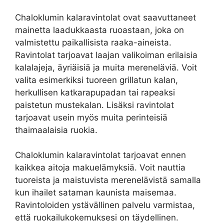
Chaloklumin kalaravintolat ovat saavuttaneet
mainetta laadukkaasta ruoastaan, joka on
valmistettu paikallisista raaka-aineista.
Ravintolat tarjoavat laajan valikoiman erilaisia
kalalajeja, äyriäisiä ja muita mereneläviä. Voit
valita esimerkiksi tuoreen grillatun kalan,
herkullisen katkarapupadan tai rapeaksi
paistetun mustekalan. Lisäksi ravintolat
tarjoavat usein myös muita perinteisiä
thaimaalaisia ruokia.
Chaloklumin kalaravintolat tarjoavat ennen
kaikkea aitoja makuelämyksiä. Voit nauttia
tuoreista ja maistuvista merenelävistä samalla
kun ihailet sataman kaunista maisemaa.
Ravintoloiden ystävällinen palvelu varmistaa,
että ruokailukokemuksesi on täydellinen.