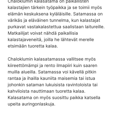
Chaloklumin kalasatama on paikallisten
kalastajien tärkein työpaikka ja se toimii myös
elämän keskuksena kyläläisille. Satamassa on
värikäs ja eläväinen tunnelma, kun kalastajat
purkavat vastakalastettua saalistaan laitureille.
Matkailijat voivat nähdä paikallisia
kalastajaveneitä, joilla he lähtevät merelle
etsimään tuoretta kalaa.
Chaloklumin kalasatamassa vallitsee myös
kiireettömämpi ja rento ilmapiiri kuin saaren
muilla alueilla. Satamassa voi kävellä pitkin
rantaa ja ihailla kauniita maisemia tai istua
johonkin sataman lukuisista ravintoloista tai
kahviloista nauttimaan tuoretta kalaa.
Kalasatama on myös suosittu paikka katsella
upeita auringonlaskuja.