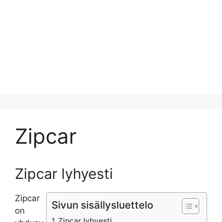
Zipcar
Zipcar lyhyesti
Zipcar
Sivun sisällysluettelo
on
Zipcar lyhyesti