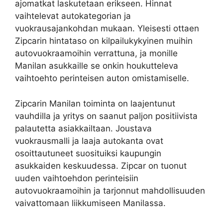
ajomatkat laskutetaan erikseen. Hinnat
vaihtelevat autokategorian ja
vuokrausajankohdan mukaan. Yleisesti ottaen
Zipcarin hintataso on kilpailukykyinen muihin
autovuokraamoihin verrattuna, ja monille
Manilan asukkaille se onkin houkutteleva
vaihtoehto perinteisen auton omistamiselle.
Zipcarin Manilan toiminta on laajentunut
vauhdilla ja yritys on saanut paljon positiivista
palautetta asiakkailtaan. Joustava
vuokrausmalli ja laaja autokanta ovat
osoittautuneet suosituiksi kaupungin
asukkaiden keskuudessa. Zipcar on tuonut
uuden vaihtoehdon perinteisiin
autovuokraamoihin ja tarjonnut mahdollisuuden
vaivattomaan liikkumiseen Manilassa.