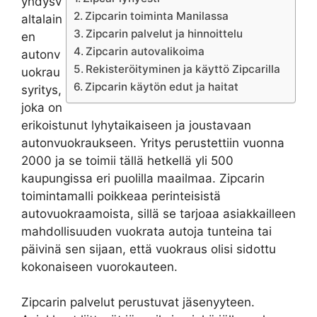
yhdysv
Zipcarin toiminta Manilassa
altalain
Zipcarin palvelut ja hinnoittelu
en
Zipcarin autovalikoima
autonv
Rekisteröityminen ja käyttö Zipcarilla
uokrau
Zipcarin käytön edut ja haitat
syritys,
joka on
erikoistunut lyhytaikaiseen ja joustavaan
autonvuokraukseen. Yritys perustettiin vuonna
2000 ja se toimii tällä hetkellä yli 500
kaupungissa eri puolilla maailmaa. Zipcarin
toimintamalli poikkeaa perinteisistä
autovuokraamoista, sillä se tarjoaa asiakkailleen
mahdollisuuden vuokrata autoja tunteina tai
päivinä sen sijaan, että vuokraus olisi sidottu
kokonaiseen vuorokauteen.
Zipcarin palvelut perustuvat jäsenyyteen.