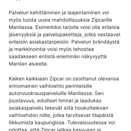
Palvelun kehittäminen ja laajentaminen voi
myös tuoda uusia mahdollisuuksia Zipcarille
Manilassa. Esimerkiksi tarjolla voisi olla erilaisia
jäsenyyksiä ja palvelupaketteja, jotka vastaavat
erilaisiin asiakastarpeisiin. Palvelun brändäystä
ja markkinointia voisi myös tehostaa
saadakseen entistä enemmän näkyvyyttä
Manilan alueella.
Kaiken kaikkiaan Zipcar on osoittanut olevansa
erinomainen vaihtoehto perinteisille
autonvuokrauspalveluille Manilassa. Sen
joustavuus, edulliset hinnat ja laadukas
asiakaspalvelu tekevät siitä houkuttelevan
vaihtoehdon niille, jotka tarvitsevat tilapäistä
liikkumista kaupungissa. Tulevaisuudessa voi
odottaa, että Zipcar jatkaa kasvuaan ja