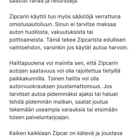
säästät rahaa ja resursseja.
Zipcarin käyttö tuo myös säästöjä verrattuna
omistusautoiluun. Sinun ei tarvitse maksaa
auton huollosta, vakuutuksista tai
polttoaineista. Tämä tekee Zipcarista edullisen
vaihtoehdon, varsinkin jos käytät autoa harvoin.
Haittapuolena voi mainita sen, että Zipcarin
autojen saatavuus voi olla rajoitettua tietyillä
paikkakunnilla. Toinen haitta voi olla
autonvuokrauksen joustamattomuus. Jos
tarvitset autoa pidemmäksi ajaksi tai haluat
tehdä pidemmän matkan, saatat joutua
tekemään useampia varauksia tai etsimään
toisen palveluntarjoajan.
Kaiken kaikkiaan Zipcar on kätevä ja joustava