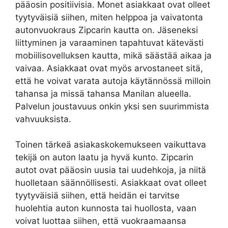
pääosin positiivisia. Monet asiakkaat ovat olleet
tyytyväisiä siihen, miten helppoa ja vaivatonta
autonvuokraus Zipcarin kautta on. Jäseneksi
liittyminen ja varaaminen tapahtuvat kätevästi
mobiilisovelluksen kautta, mikä säästää aikaa ja
vaivaa. Asiakkaat ovat myös arvostaneet sitä,
että he voivat varata autoja käytännössä milloin
tahansa ja missä tahansa Manilan alueella.
Palvelun joustavuus onkin yksi sen suurimmista
vahvuuksista.
Toinen tärkeä asiakaskokemukseen vaikuttava
tekijä on auton laatu ja hyvä kunto. Zipcarin
autot ovat pääosin uusia tai uudehkoja, ja niitä
huolletaan säännöllisesti. Asiakkaat ovat olleet
tyytyväisiä siihen, että heidän ei tarvitse
huolehtia auton kunnosta tai huollosta, vaan
voivat luottaa siihen, että vuokraamaansa