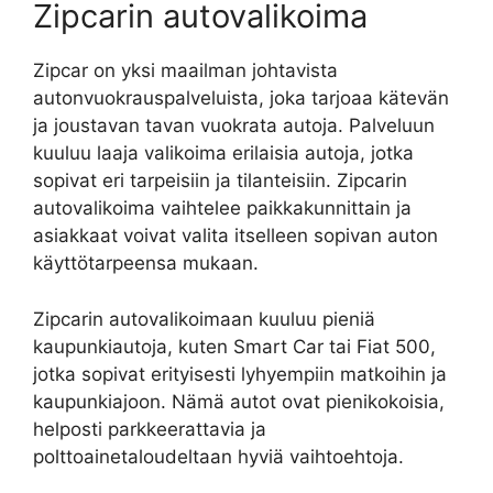
Zipcarin autovalikoima
Zipcar on yksi maailman johtavista
autonvuokrauspalveluista, joka tarjoaa kätevän
ja joustavan tavan vuokrata autoja. Palveluun
kuuluu laaja valikoima erilaisia autoja, jotka
sopivat eri tarpeisiin ja tilanteisiin. Zipcarin
autovalikoima vaihtelee paikkakunnittain ja
asiakkaat voivat valita itselleen sopivan auton
käyttötarpeensa mukaan.
Zipcarin autovalikoimaan kuuluu pieniä
kaupunkiautoja, kuten Smart Car tai Fiat 500,
jotka sopivat erityisesti lyhyempiin matkoihin ja
kaupunkiajoon. Nämä autot ovat pienikokoisia,
helposti parkkeerattavia ja
polttoainetaloudeltaan hyviä vaihtoehtoja.