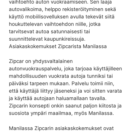
vaihtoehto auton vuokraamiseen. Sen laaja
autovalikoima, helppo rekisteröityminen sekä
käyttö mobiilisovelluksen avulla tekevät siitä
houkuttelevan vaihtoehdon niille, jotka
tarvitsevat autoa satunnaisesti tai
suunnittelevat kaupunkireissuja.
Asiakaskokemukset Zipcarista Manilassa
Zipcar on yhdysvaltalainen
autonvuokrauspalvelu, joka tarjoaa käyttäjilleen
mahdollisuuden vuokrata autoja tunniksi tai
päiväksi tarpeen mukaan. Palvelu toimii niin,
että käyttäjä liittyy jäseneksi ja voi sitten varata
ja käyttää autojaan haluamallaan tavalla.
Zipcarin konsepti onkin saanut paljon kiitosta ja
suosiota ympäri maailmaa, myös Manilassa.
Manilassa Zipcarin asiakaskokemukset ovat