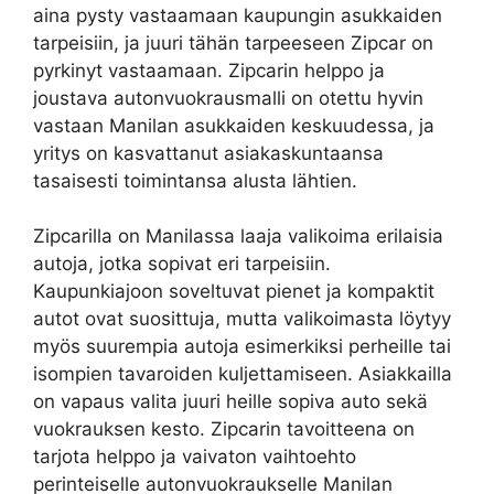
aina pysty vastaamaan kaupungin asukkaiden
tarpeisiin, ja juuri tähän tarpeeseen Zipcar on
pyrkinyt vastaamaan. Zipcarin helppo ja
joustava autonvuokrausmalli on otettu hyvin
vastaan Manilan asukkaiden keskuudessa, ja
yritys on kasvattanut asiakaskuntaansa
tasaisesti toimintansa alusta lähtien.
Zipcarilla on Manilassa laaja valikoima erilaisia
autoja, jotka sopivat eri tarpeisiin.
Kaupunkiajoon soveltuvat pienet ja kompaktit
autot ovat suosittuja, mutta valikoimasta löytyy
myös suurempia autoja esimerkiksi perheille tai
isompien tavaroiden kuljettamiseen. Asiakkailla
on vapaus valita juuri heille sopiva auto sekä
vuokrauksen kesto. Zipcarin tavoitteena on
tarjota helppo ja vaivaton vaihtoehto
perinteiselle autonvuokraukselle Manilan