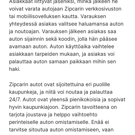
Asiakkaat liittyvät jäseniksi, minkä jälkeen he
voivat varata autojaan Zipcarin verkkosivuston
tai mobiilisovelluksen kautta. Varauksen
yhteydessä asiakas valitsee haluamansa auton
ja noutoajan. Varauksen jälkeen asiakas saa
auton sijainnin sekä koodin, jolla hän pääsee
avamaan auton. Auton käyttöaika vaihtelee
asiakkaan tarpeiden mukaan, ja asiakas voi
palauttaa auton samaan paikkaan mihin sen
haki.
Zipcarin autot ovat sijoitettuina eri puolille
kaupunkeja, ja niitä voi noutaa ja palauttaa
24/7. Autot ovat yleensä pienikokoisia ja sopivat
hyvin kaupunkiajoon. Zipcarin tavoitteena on
tarjota joustava ja helppo vaihtoehto
perinteiselle auton omistamiselle. Enää ei
tarvitse sitoutua auton omistamiseen, vaan