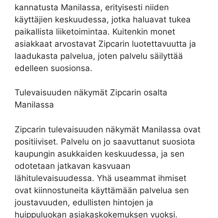
kannatusta Manilassa, erityisesti niiden
käyttäjien keskuudessa, jotka haluavat tukea
paikallista liiketoimintaa. Kuitenkin monet
asiakkaat arvostavat Zipcarin luotettavuutta ja
laadukasta palvelua, joten palvelu säilyttää
edelleen suosionsa.
Tulevaisuuden näkymät Zipcarin osalta
Manilassa
Zipcarin tulevaisuuden näkymät Manilassa ovat
positiiviset. Palvelu on jo saavuttanut suosiota
kaupungin asukkaiden keskuudessa, ja sen
odotetaan jatkavan kasvuaan
lähitulevaisuudessa. Yhä useammat ihmiset
ovat kiinnostuneita käyttämään palvelua sen
joustavuuden, edullisten hintojen ja
huippuluokan asiakaskokemuksen vuoksi.