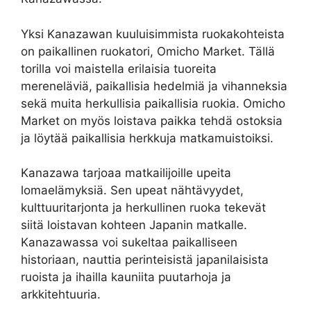
Yksi Kanazawan kuuluisimmista ruokakohteista
on paikallinen ruokatori, Omicho Market. Tällä
torilla voi maistella erilaisia tuoreita
mereneläviä, paikallisia hedelmiä ja vihanneksia
sekä muita herkullisia paikallisia ruokia. Omicho
Market on myös loistava paikka tehdä ostoksia
ja löytää paikallisia herkkuja matkamuistoiksi.
Kanazawa tarjoaa matkailijoille upeita
lomaelämyksiä. Sen upeat nähtävyydet,
kulttuuritarjonta ja herkullinen ruoka tekevät
siitä loistavan kohteen Japanin matkalle.
Kanazawassa voi sukeltaa paikalliseen
historiaan, nauttia perinteisistä japanilaisista
ruoista ja ihailla kauniita puutarhoja ja
arkkitehtuuria.