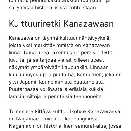
tunnettu perinteisestä arkkitehtuuristaan ja
säilyneistä historiallisista kohteistaan.
Kulttuuriretki Kanazawaan
Kanazawa on täynnä kulttuurinähtävyyksiä,
joista yksi merkittävimmistä on Kanazawan
linna. Tämä upea rakennus on peräisin 1500-
luvulta, ja se tarjoaa vierailijoilleen upeat
näkymät ympäröivään kaupunkiin. Linnaan
kuuluu myös upea puutarha, Kenrokuen, joka on
yksi Japanin kauneimmista puutarhoista.
Puutarhassa voi ihastella erilaisia kukkia,
lampia, siltoja ja perinteisiä teehuoneita.
Toinen merkittävä kulttuurikohde Kanazawassa
on Nagamachi-niminen kaupunginosa.
Nagamachi on historiallinen samurai-alue, jossa