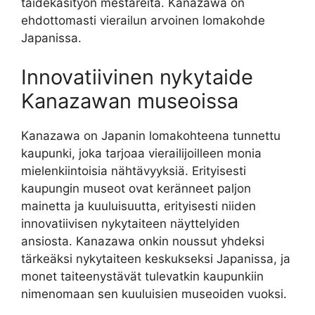
taidekäsityön mestareita. Kanazawa on
ehdottomasti vierailun arvoinen lomakohde
Japanissa.
Innovatiivinen nykytaide
Kanazawan museoissa
Kanazawa on Japanin lomakohteena tunnettu
kaupunki, joka tarjoaa vierailijoilleen monia
mielenkiintoisia nähtävyyksiä. Erityisesti
kaupungin museot ovat keränneet paljon
mainetta ja kuuluisuutta, erityisesti niiden
innovatiivisen nykytaiteen näyttelyiden
ansiosta. Kanazawa onkin noussut yhdeksi
tärkeäksi nykytaiteen keskukseksi Japanissa, ja
monet taiteenystävät tulevatkin kaupunkiin
nimenomaan sen kuuluisien museoiden vuoksi.