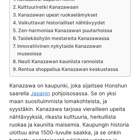
Kulttuuriretki Kanazawaan
Kanazawan upeat ruokaelämykset
Vaikuttavat historialliset nähtävyydet
Zen-harmoniaa Kanazawan puutarhoissa
Taidekäsityön mestareita Kanazawassa
Innovatiivinen nykytaide Kanazawan
museoissa
Nauti Kanazawan kauniista rannoista
Rentoa shoppailua Kanazawan keskustassa
Kanazawa on kaupunki, joka sijaitsee Honshun
saarella
Japanin
pohjoisosassa. Se on yksi
maan suosituimmista lomakohteista, ja
syystäkin. Kanazawa tarjoaa vierailleen upeita
nähtävyyksiä, rikasta kulttuuria, herkullista
ruokaa ja kauniita maisemia. Kaupungin historia
ulottuu aina 1500-luvulle saakka, ja se onkin