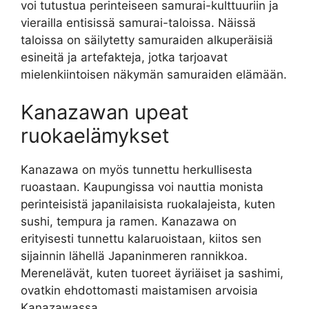
voi tutustua perinteiseen samurai-kulttuuriin ja
vierailla entisissä samurai-taloissa. Näissä
taloissa on säilytetty samuraiden alkuperäisiä
esineitä ja artefakteja, jotka tarjoavat
mielenkiintoisen näkymän samuraiden elämään.
Kanazawan upeat
ruokaelämykset
Kanazawa on myös tunnettu herkullisesta
ruoastaan. Kaupungissa voi nauttia monista
perinteisistä japanilaisista ruokalajeista, kuten
sushi, tempura ja ramen. Kanazawa on
erityisesti tunnettu kalaruoistaan, kiitos sen
sijainnin lähellä Japaninmeren rannikkoa.
Merenelävät, kuten tuoreet äyriäiset ja sashimi,
ovatkin ehdottomasti maistamisen arvoisia
Kanazawassa.