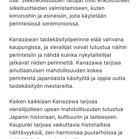
itse. Silkkiteollisuuden taitajat ovat erikoistuneet
silkkituotteiden valmistamiseen, kuten
kimonoihin ja esineisiin, joita käytetään
perinteisissä seremonioissa.
Kanazawan taidekäsityöperinne elää vahvana
kaupungissa, ja vierailijat voivat tutustua näihin
perinteisiin ja nähdä kuinka nykytaiteilijat
jatkavat niiden perinnettä. Kanazawa tarjoaa
ainutlaatuisen mahdollisuuden kokea
perinteistä japanilaista käsityötä ja oppia uutta
taidekäsityön mestareilta.
Kaiken kaikkiaan Kanazawa tarjoaa
vierailijoilleen upean mahdollisuuden tutustua
Japanin historiaan, kulttuuriin ja taiteeseen.
Kaupunki tarjoaa vaikuttavia historiallisia
nähtävyyksiä, zen-harmoniaa puutarhoissa ja