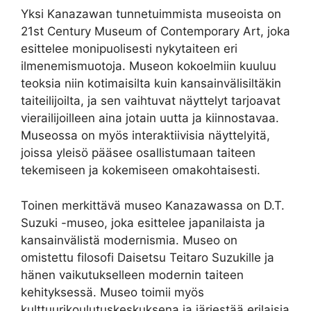
Yksi Kanazawan tunnetuimmista museoista on
21st Century Museum of Contemporary Art, joka
esittelee monipuolisesti nykytaiteen eri
ilmenemismuotoja. Museon kokoelmiin kuuluu
teoksia niin kotimaisilta kuin kansainvälisiltäkin
taiteilijoilta, ja sen vaihtuvat näyttelyt tarjoavat
vierailijoilleen aina jotain uutta ja kiinnostavaa.
Museossa on myös interaktiivisia näyttelyitä,
joissa yleisö pääsee osallistumaan taiteen
tekemiseen ja kokemiseen omakohtaisesti.
Toinen merkittävä museo Kanazawassa on D.T.
Suzuki -museo, joka esittelee japanilaista ja
kansainvälistä modernismia. Museo on
omistettu filosofi Daisetsu Teitaro Suzukille ja
hänen vaikutukselleen modernin taiteen
kehityksessä. Museo toimii myös
kulttuurikoulutuskeskuksena ja järjestää erilaisia