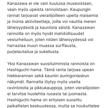
Kanazawa ei ole vain kuuluisa museoistaan,
vaan myös upeista rannoistaan. Kaupungin
rannat tarjoavat vierailijoilleen upeita maisemia
ja monia aktiviteetteja, joilla voi nauttia meren
läheisyydestä ja kauniista säistä. Kanazawan
rannoilla on myös hyvät mahdollisuudet
vesiurheiluun, joten niiden läheisyydessä voi
harrastaa muun muassa surffausta,
purjelautailua ja sukellusta.
Yksi Kanazawan suosituimmista rannoista on
Hashiguchi-hama. Tämä ranta tarjoaa upean
hiekkarannan sekä kauniin auringonlaskun
näkymät. Rannalta löytyy myös useita
ravintoloita ja pikkukauppoja, joten vierailijoiden
ei tarvitse huolehtia ruoasta tai juomasta.
Hashiguchi-hama on erityisen suosittu
paikallisten keskuudessa, mutta se houkuttelee