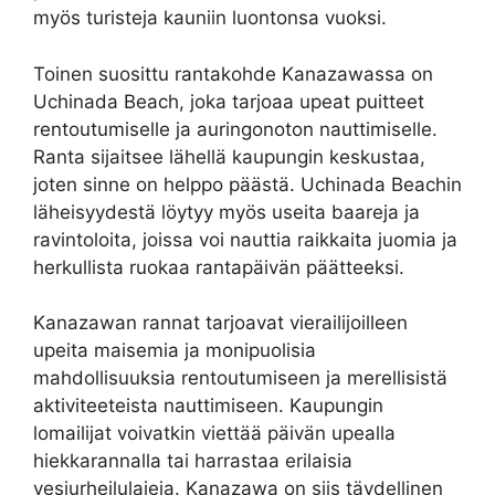
myös turisteja kauniin luontonsa vuoksi.
Toinen suosittu rantakohde Kanazawassa on
Uchinada Beach, joka tarjoaa upeat puitteet
rentoutumiselle ja auringonoton nauttimiselle.
Ranta sijaitsee lähellä kaupungin keskustaa,
joten sinne on helppo päästä. Uchinada Beachin
läheisyydestä löytyy myös useita baareja ja
ravintoloita, joissa voi nauttia raikkaita juomia ja
herkullista ruokaa rantapäivän päätteeksi.
Kanazawan rannat tarjoavat vierailijoilleen
upeita maisemia ja monipuolisia
mahdollisuuksia rentoutumiseen ja merellisistä
aktiviteeteista nauttimiseen. Kaupungin
lomailijat voivatkin viettää päivän upealla
hiekkarannalla tai harrastaa erilaisia
vesiurheilulajeja. Kanazawa on siis täydellinen