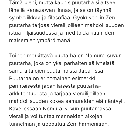
Tämä pieni, mutta kaunis puutarha sijaitsee
lähellä Kanazawan linnaa, ja se on täynnä
symboliikkaa ja filosofiaa. Gyokusen-in Zen-
puutarha tarjoaa vierailijoilleen mahdollisuuden
istua hiljaisuudessa ja meditoida kauniiden
maisemien ympäröimänä.
Toinen merkittävä puutarha on Nomura-suvun
puutarha, joka on yksi parhaiten säilyneistä
samuraitalojen puutarhoista Japanissa.
Puutarha on erinomainen esimerkki
perinteisestä japanilaisesta puutarha-
arkkitehtuurista ja tarjoaa vierailijoilleen
mahdollisuuden kokea samuraiden elämäntyyli.
Kävellessään Nomura-suvun puutarhassa
vierailija voi tuntea menneiden aikojen
tunnelman ja uppoutua Zen-harmoniaan.