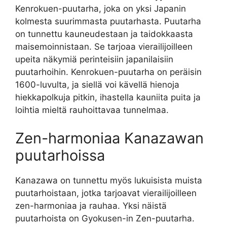
Kenrokuen-puutarha, joka on yksi Japanin
kolmesta suurimmasta puutarhasta. Puutarha
on tunnettu kauneudestaan ja taidokkaasta
maisemoinnistaan. Se tarjoaa vierailijoilleen
upeita näkymiä perinteisiin japanilaisiin
puutarhoihin. Kenrokuen-puutarha on peräisin
1600-luvulta, ja siellä voi kävellä hienoja
hiekkapolkuja pitkin, ihastella kauniita puita ja
loihtia mieltä rauhoittavaa tunnelmaa.
Zen-harmoniaa Kanazawan
puutarhoissa
Kanazawa on tunnettu myös lukuisista muista
puutarhoistaan, jotka tarjoavat vierailijoilleen
zen-harmoniaa ja rauhaa. Yksi näistä
puutarhoista on Gyokusen-in Zen-puutarha.