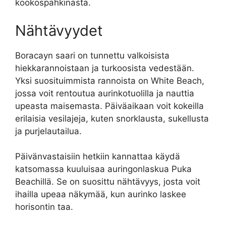
kookospähkinästä.
Nähtävyydet
Boracayn saari on tunnettu valkoisista
hiekkarannoistaan ja turkoosista vedestään.
Yksi suosituimmista rannoista on White Beach,
jossa voit rentoutua aurinkotuolilla ja nauttia
upeasta maisemasta. Päiväaikaan voit kokeilla
erilaisia vesilajeja, kuten snorklausta, sukellusta
ja purjelautailua.
Päivänvastaisiin hetkiin kannattaa käydä
katsomassa kuuluisaa auringonlaskua Puka
Beachillä. Se on suosittu nähtävyys, josta voit
ihailla upeaa näkymää, kun aurinko laskee
horisontin taa.