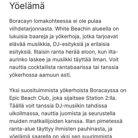
Yöelämä
Boracayn lomakohteessa ei ole pulaa
viihdetarjonnasta. White Beachin alueella on
lukuisia baareja ja yökerhoja, jotka tarjoavat
elävää musiikkia, DJ-esityksiä ja erilaisia ​​
esityksiä. Iltaisin ranta herää eloon, kun ilta-
aurinko laskee ja musiikki täyttää ilman. Voit
nauttia cocktailista rantabaarissa tai tanssia
yökerhossa aamuun asti.
Yksi suosituimmista yökerhoista Boracayssa on
Epic Beach Club, joka sijaitsee Station 2:lla.
Täällä voit tanssia DJ-musiikin tahdissa
ulkoilmassa, nauttia juomista ja seurustella
muiden matkailijoiden kanssa. Illan pimetessä
ranta-alue täyttyy ihmisten pauhinasta, ja
yöelämä saarella on yksi sen suurimmista