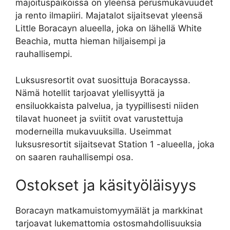
majoituspaikoissa on yleensä perusmukavuudet
ja rento ilmapiiri. Majatalot sijaitsevat yleensä
Little Boracayn alueella, joka on lähellä White
Beachia, mutta hieman hiljaisempi ja
rauhallisempi.
Luksusresortit ovat suosittuja Boracayssa.
Nämä hotellit tarjoavat ylellisyyttä ja
ensiluokkaista palvelua, ja tyypillisesti niiden
tilavat huoneet ja sviitit ovat varustettuja
moderneilla mukavuuksilla. Useimmat
luksusresortit sijaitsevat Station 1 -alueella, joka
on saaren rauhallisempi osa.
Ostokset ja käsityöläisyys
Boracayn matkamuistomyymälät ja markkinat
tarjoavat lukemattomia ostosmahdollisuuksia