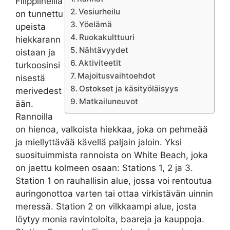
Filippiineillä
Vesiurheilu
on tunnettu
Yöelämä
upeista
Ruokakulttuuri
hiekkarann
Nähtävyydet
oistaan ja
Aktiviteetit
turkoosinsi
Majoitusvaihtoehdot
nisestä
Ostokset ja käsityöläisyys
merivedest
Matkailuneuvot
ään.
Rannoilla
on hienoa, valkoista hiekkaa, joka on pehmeää
ja miellyttävää kävellä paljain jaloin. Yksi
suosituimmista rannoista on White Beach, joka
on jaettu kolmeen osaan: Stations 1, 2 ja 3.
Station 1 on rauhallisin alue, jossa voi rentoutua
auringonottoa varten tai ottaa virkistävän uinnin
meressä. Station 2 on vilkkaampi alue, josta
löytyy monia ravintoloita, baareja ja kauppoja.