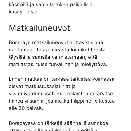
käsitöitä ja samalla tukea paikallisia
käsityöläisiä.
Matkailuneuvot
Boracayn matkailuneuvot auttavat sinua
nauttimaan tästä upeasta lomakohteesta
täysillä ja samalla varmistamaan, että
matkastasi tulee turvallinen ja miellyttävä.
Ennen matkaa on tärkeää tarkistaa voimassa
olevat matkustusasiakirjat ja
viisumivaatimukset. Suomalaisten ei tarvitse
hakea viisumia, jos matka Filippiineille kestää
alle 30 päivää.
Boracayssa on tärkeää säännellä aurinkoa
ottamista, sillä aurinko voi olla erittäin