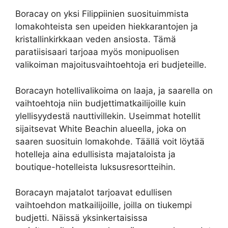
Boracay on yksi Filippiinien suosituimmista
lomakohteista sen upeiden hiekkarantojen ja
kristallinkirkkaan veden ansiosta. Tämä
paratiisisaari tarjoaa myös monipuolisen
valikoiman majoitusvaihtoehtoja eri budjeteille.
Boracayn hotellivalikoima on laaja, ja saarella on
vaihtoehtoja niin budjettimatkailijoille kuin
ylellisyydestä nauttivillekin. Useimmat hotellit
sijaitsevat White Beachin alueella, joka on
saaren suosituin lomakohde. Täällä voit löytää
hotelleja aina edullisista majataloista ja
boutique-hotelleista luksusresortteihin.
Boracayn majatalot tarjoavat edullisen
vaihtoehdon matkailijoille, joilla on tiukempi
budjetti. Näissä yksinkertaisissa