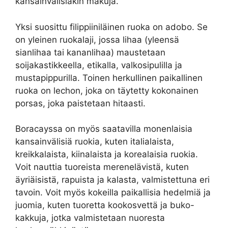
kansainvälisiäkin makuja.
Yksi suosittu filippiiniläinen ruoka on adobo. Se
on yleinen ruokalaji, jossa lihaa (yleensä
sianlihaa tai kananlihaa) maustetaan
soijakastikkeella, etikalla, valkosipulilla ja
mustapippurilla. Toinen herkullinen paikallinen
ruoka on lechon, joka on täytetty kokonainen
porsas, joka paistetaan hitaasti.
Boracayssa on myös saatavilla monenlaisia ​​
kansainvälisiä ruokia, kuten italialaista,
kreikkalaista, kiinalaista ja korealaisia ruokia.
Voit nauttia tuoreista merenelävistä, kuten
äyriäisistä, rapuista ja kalasta, valmistettuna eri
tavoin. Voit myös kokeilla paikallisia hedelmiä ja
juomia, kuten tuoretta kookosvettä ja buko-
kakkuja, jotka valmistetaan nuoresta