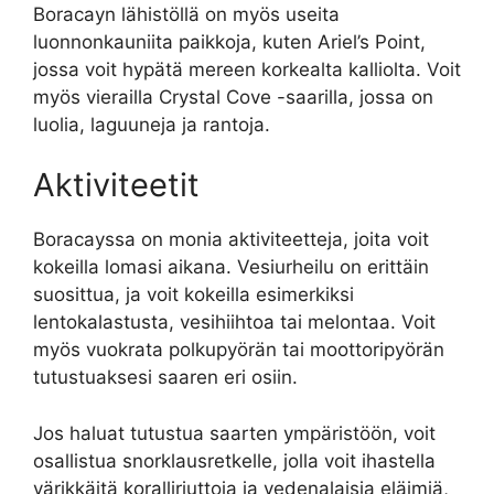
Boracayn lähistöllä on myös useita
luonnonkauniita paikkoja, kuten Ariel’s Point,
jossa voit hypätä mereen korkealta kalliolta. Voit
myös vierailla Crystal Cove -saarilla, jossa on
luolia, laguuneja ja rantoja.
Aktiviteetit
Boracayssa on monia aktiviteetteja, joita voit
kokeilla lomasi aikana. Vesiurheilu on erittäin
suosittua, ja voit kokeilla esimerkiksi
lentokalastusta, vesihiihtoa tai melontaa. Voit
myös vuokrata polkupyörän tai moottoripyörän
tutustuaksesi saaren eri osiin.
Jos haluat tutustua saarten ympäristöön, voit
osallistua snorklausretkelle, jolla voit ihastella
värikkäitä koralliriuttoja ja vedenalaisia eläimiä,