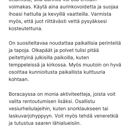
voimakas. Käytä aina aurinkovoidetta ja suojaa
ihoasi hattulla ja kevyillä vaatteilla. Varmista
myös, että juot riittävästi vettä pysyäksesi
kosteutettuna.
On suositeltavaa noudattaa paikallisia perinteitä
ja tapoja. Olkapäät ja polvet tulisi pitää
peitettyinä julkisilla paikoilla, kuten
temppeleissä ja kirkossa. Myös muutoin on hyvä
osoittaa kunnioitusta paikallista kulttuuria
kohtaan.
Boracayssa on monia aktiviteetteja, joista voit
valita rentoutumisen lisäksi. Osallistu
vesiurheilulajeihin, kuten snorklaukseen tai
laskuvarjohyppyyn. Voit myös tehdä veneretkiä
ja tutustua saaren lähialueisiin.