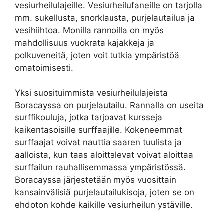
vesiurheilulajeille. Vesiurheilufaneille on tarjolla
mm. sukellusta, snorklausta, purjelautailua ja
vesihiihtoa. Monilla rannoilla on myös
mahdollisuus vuokrata kajakkeja ja
polkuveneitä, joten voit tutkia ympäristöä
omatoimisesti.
Yksi suosituimmista vesiurheilulajeista
Boracayssa on purjelautailu. Rannalla on useita
surffikouluja, jotka tarjoavat kursseja
kaikentasoisille surffaajille. Kokeneemmat
surffaajat voivat nauttia saaren tuulista ja
aalloista, kun taas aloittelevat voivat aloittaa
surffailun rauhallisemmassa ympäristössä.
Boracayssa järjestetään myös vuosittain
kansainvälisiä purjelautailukisoja, joten se on
ehdoton kohde kaikille vesiurheilun ystäville.