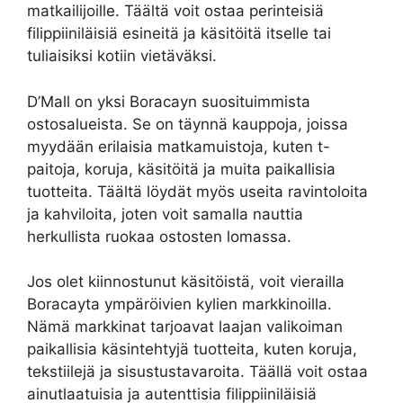
matkailijoille. Täältä voit ostaa perinteisiä
filippiiniläisiä esineitä ja käsitöitä itselle tai
tuliaisiksi kotiin vietäväksi.
D’Mall on yksi Boracayn suosituimmista
ostosalueista. Se on täynnä kauppoja, joissa
myydään erilaisia ​​matkamuistoja, kuten t-
paitoja, koruja, käsitöitä ja muita paikallisia
tuotteita. Täältä löydät myös useita ravintoloita
ja kahviloita, joten voit samalla nauttia
herkullista ruokaa ostosten lomassa.
Jos olet kiinnostunut käsitöistä, voit vierailla
Boracayta ympäröivien kylien markkinoilla.
Nämä markkinat tarjoavat laajan valikoiman
paikallisia käsintehtyjä tuotteita, kuten koruja,
tekstiilejä ja sisustustavaroita. Täällä voit ostaa
ainutlaatuisia ja autenttisia filippiiniläisiä