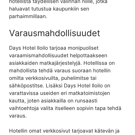
hotellista täydellisen valinnan niille, jotka
haluavat tutustua kaupunkiin sen
parhaimmillaan.
Varausmahdollisuudet
Days Hotel Iloilo tarjoaa monipuoliset
varaamismahdollisuudet helpottaakseen
asiakkaiden matkajärjestelyjä. Hotellissa on
mahdollista tehdä varaus suoraan hotellin
omilta verkkosivuilta, puhelimitse tai
sähköpostitse. Lisäksi Days Hotel Iloilo on
varattavissa useiden eri matkatoimistojen
kautta, joten asiakkailla on runsaasti
vaihtoehtoja valita itselleen sopivin tapa tehdä
varaus.
Hotellin omat verkkosivut tarjoavat kätevän ja