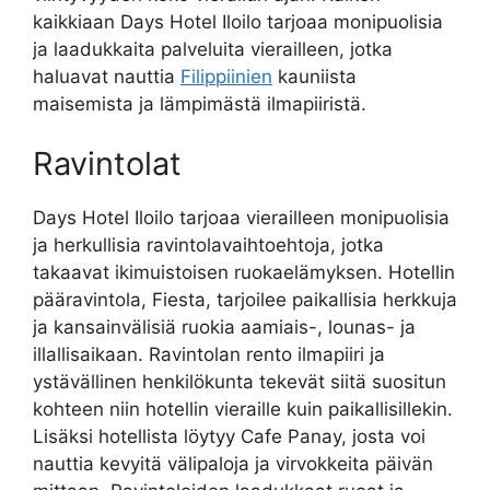
kaikkiaan Days Hotel Iloilo tarjoaa monipuolisia
ja laadukkaita palveluita vierailleen, jotka
haluavat nauttia
Filippiinien
kauniista
maisemista ja lämpimästä ilmapiiristä.
Ravintolat
Days Hotel Iloilo tarjoaa vierailleen monipuolisia
ja herkullisia ravintolavaihtoehtoja, jotka
takaavat ikimuistoisen ruokaelämyksen. Hotellin
pääravintola, Fiesta, tarjoilee paikallisia herkkuja
ja kansainvälisiä ruokia aamiais-, lounas- ja
illallisaikaan. Ravintolan rento ilmapiiri ja
ystävällinen henkilökunta tekevät siitä suositun
kohteen niin hotellin vieraille kuin paikallisillekin.
Lisäksi hotellista löytyy Cafe Panay, josta voi
nauttia kevyitä välipaloja ja virvokkeita päivän