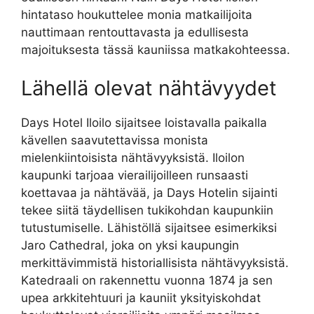
hintataso houkuttelee monia matkailijoita
nauttimaan rentouttavasta ja edullisesta
majoituksesta tässä kauniissa matkakohteessa.
Lähellä olevat nähtävyydet
Days Hotel Iloilo sijaitsee loistavalla paikalla
kävellen saavutettavissa monista
mielenkiintoisista nähtävyyksistä. Iloilon
kaupunki tarjoaa vierailijoilleen runsaasti
koettavaa ja nähtävää, ja Days Hotelin sijainti
tekee siitä täydellisen tukikohdan kaupunkiin
tutustumiselle. Lähistöllä sijaitsee esimerkiksi
Jaro Cathedral, joka on yksi kaupungin
merkittävimmistä historiallisista nähtävyyksistä.
Katedraali on rakennettu vuonna 1874 ja sen
upea arkkitehtuuri ja kauniit yksityiskohdat