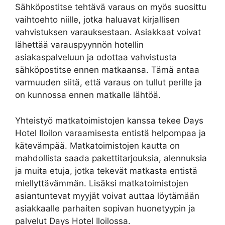
Sähköpostitse tehtävä varaus on myös suosittu
vaihtoehto niille, jotka haluavat kirjallisen
vahvistuksen varauksestaan. Asiakkaat voivat
lähettää varauspyynnön hotellin
asiakaspalveluun ja odottaa vahvistusta
sähköpostitse ennen matkaansa. Tämä antaa
varmuuden siitä, että varaus on tullut perille ja
on kunnossa ennen matkalle lähtöä.
Yhteistyö matkatoimistojen kanssa tekee Days
Hotel Iloilon varaamisesta entistä helpompaa ja
kätevämpää. Matkatoimistojen kautta on
mahdollista saada pakettitarjouksia, alennuksia
ja muita etuja, jotka tekevät matkasta entistä
miellyttävämmän. Lisäksi matkatoimistojen
asiantuntevat myyjät voivat auttaa löytämään
asiakkaalle parhaiten sopivan huonetyypin ja
palvelut Days Hotel Iloilossa.