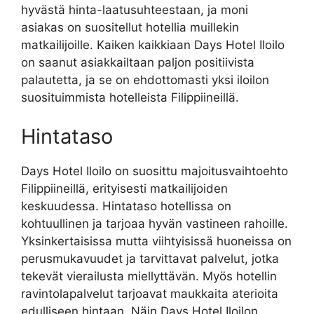
hyvästä hinta-laatusuhteestaan, ja moni
asiakas on suositellut hotellia muillekin
matkailijoille. Kaiken kaikkiaan Days Hotel Iloilo
on saanut asiakkailtaan paljon positiivista
palautetta, ja se on ehdottomasti yksi iloilon
suosituimmista hotelleista Filippiineillä.
Hintataso
Days Hotel Iloilo on suosittu majoitusvaihtoehto
Filippiineillä, erityisesti matkailijoiden
keskuudessa. Hintataso hotellissa on
kohtuullinen ja tarjoaa hyvän vastineen rahoille.
Yksinkertaisissa mutta viihtyisissä huoneissa on
perusmukavuudet ja tarvittavat palvelut, jotka
tekevät vierailusta miellyttävän. Myös hotellin
ravintolapalvelut tarjoavat maukkaita aterioita
edulliseen hintaan. Näin Days Hotel Iloilon