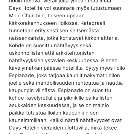
houkuttelevat vierailijoita ympäri maailmaa.
Days Hotelilta voi suunnata myös tutustumaan
Molo Churchiin, toiseen upeaan
kirkkorakennukseen Iloilossa. Katedraali
tunnetaan erityisesti sen seitsemästä
naissankarista, jotka koristavat kirkon alttaria.
Kohde on suosittu nähtävyys sekä
uskonnollisten että arkkitehtonisten
nähtävyyksien ystävien keskuudessa. Pienen
kävelymatkan päässä hotellilta löytyy myös Iloilo
Esplanade, joka tarjoaa kauniit näkymät Iloilon
joelle sekä mahdollisuuden rentoutua ja nauttia
kaupungin vilinästä. Esplanade on suosittu
kohde kävelyretkille ja piknikille paikallisten
asukkaiden keskuudessa, ja se on mainio
paikka tutustua Iloilon kaupunkiin sen
kauneimmillaan. Kaikki nämä nähtävyydet ovat
Days Hotelin vieraiden ulottuvilla, mikä tekee