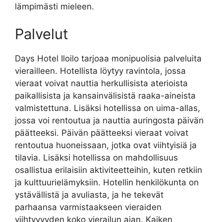
lämpimästi mieleen.
Palvelut
Days Hotel Iloilo tarjoaa monipuolisia palveluita
vierailleen. Hotellista löytyy ravintola, jossa
vieraat voivat nauttia herkullisista aterioista
paikallisista ja kansainvälisistä raaka-aineista
valmistettuna. Lisäksi hotellissa on uima-allas,
jossa voi rentoutua ja nauttia auringosta päivän
päätteeksi. Päivän päätteeksi vieraat voivat
rentoutua huoneissaan, jotka ovat viihtyisiä ja
tilavia. Lisäksi hotellissa on mahdollisuus
osallistua erilaisiin aktiviteetteihin, kuten retkiin
ja kulttuurielämyksiin. Hotellin henkilökunta on
ystävällistä ja avuliasta, ja he tekevät
parhaansa varmistaakseen vieraiden
viihtyvyyden koko vierailun ajan. Kaiken