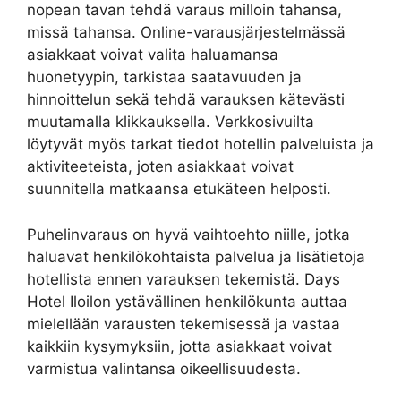
nopean tavan tehdä varaus milloin tahansa,
missä tahansa. Online-varausjärjestelmässä
asiakkaat voivat valita haluamansa
huonetyypin, tarkistaa saatavuuden ja
hinnoittelun sekä tehdä varauksen kätevästi
muutamalla klikkauksella. Verkkosivuilta
löytyvät myös tarkat tiedot hotellin palveluista ja
aktiviteeteista, joten asiakkaat voivat
suunnitella matkaansa etukäteen helposti.
Puhelinvaraus on hyvä vaihtoehto niille, jotka
haluavat henkilökohtaista palvelua ja lisätietoja
hotellista ennen varauksen tekemistä. Days
Hotel Iloilon ystävällinen henkilökunta auttaa
mielellään varausten tekemisessä ja vastaa
kaikkiin kysymyksiin, jotta asiakkaat voivat
varmistua valintansa oikeellisuudesta.