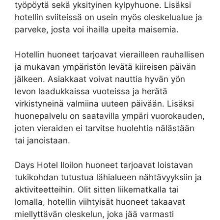
työpöytä sekä yksityinen kylpyhuone. Lisäksi
hotellin sviiteissä on usein myös oleskelualue ja
parveke, josta voi ihailla upeita maisemia.
Hotellin huoneet tarjoavat vierailleen rauhallisen
ja mukavan ympäristön levätä kiireisen päivän
jälkeen. Asiakkaat voivat nauttia hyvän yön
levon laadukkaissa vuoteissa ja herätä
virkistyneinä valmiina uuteen päivään. Lisäksi
huonepalvelu on saatavilla ympäri vuorokauden,
joten vieraiden ei tarvitse huolehtia nälästään
tai janoistaan.
Days Hotel Iloilon huoneet tarjoavat loistavan
tukikohdan tutustua lähialueen nähtävyyksiin ja
aktiviteetteihin. Olit sitten liikematkalla tai
lomalla, hotellin viihtyisät huoneet takaavat
miellyttävän oleskelun, joka jää varmasti