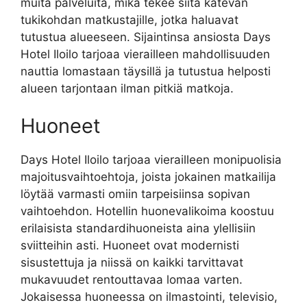
muita palveluita, mikä tekee siitä kätevän
tukikohdan matkustajille, jotka haluavat
tutustua alueeseen. Sijaintinsa ansiosta Days
Hotel Iloilo tarjoaa vierailleen mahdollisuuden
nauttia lomastaan täysillä ja tutustua helposti
alueen tarjontaan ilman pitkiä matkoja.
Huoneet
Days Hotel Iloilo tarjoaa vierailleen monipuolisia
majoitusvaihtoehtoja, joista jokainen matkailija
löytää varmasti omiin tarpeisiinsa sopivan
vaihtoehdon. Hotellin huonevalikoima koostuu
erilaisista standardihuoneista aina ylellisiin
sviitteihin asti. Huoneet ovat modernisti
sisustettuja ja niissä on kaikki tarvittavat
mukavuudet rentouttavaa lomaa varten.
Jokaisessa huoneessa on ilmastointi, televisio,