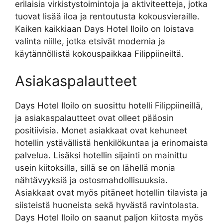
erilaisia virkistystoimintoja ja aktiviteetteja, jotka
tuovat lisää iloa ja rentoutusta kokousvieraille.
Kaiken kaikkiaan Days Hotel Iloilo on loistava
valinta niille, jotka etsivät modernia ja
käytännöllistä kokouspaikkaa Filippiineiltä.
Asiakaspalautteet
Days Hotel Iloilo on suosittu hotelli Filippiineillä,
ja asiakaspalautteet ovat olleet pääosin
positiivisia. Monet asiakkaat ovat kehuneet
hotellin ystävällistä henkilökuntaa ja erinomaista
palvelua. Lisäksi hotellin sijainti on mainittu
usein kiitoksilla, sillä se on lähellä monia
nähtävyyksiä ja ostosmahdollisuuksia.
Asiakkaat ovat myös pitäneet hotellin tilavista ja
siisteistä huoneista sekä hyvästä ravintolasta.
Days Hotel Iloilo on saanut paljon kiitosta myös