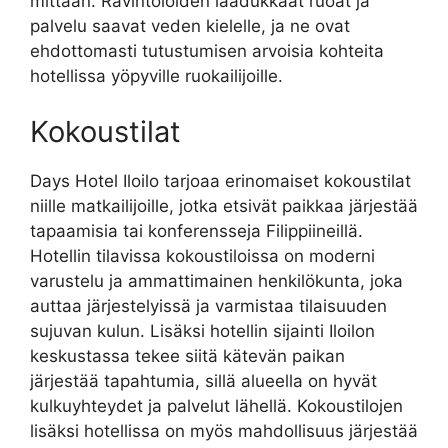
mittaan. Ravintoloiden laadukkaat ruoat ja
palvelu saavat veden kielelle, ja ne ovat
ehdottomasti tutustumisen arvoisia kohteita
hotellissa yöpyville ruokailijoille.
Kokoustilat
Days Hotel Iloilo tarjoaa erinomaiset kokoustilat
niille matkailijoille, jotka etsivät paikkaa järjestää
tapaamisia tai konferensseja Filippiineillä.
Hotellin tilavissa kokoustiloissa on moderni
varustelu ja ammattimainen henkilökunta, joka
auttaa järjestelyissä ja varmistaa tilaisuuden
sujuvan kulun. Lisäksi hotellin sijainti Iloilon
keskustassa tekee siitä kätevän paikan
järjestää tapahtumia, sillä alueella on hyvät
kulkuyhteydet ja palvelut lähellä. Kokoustilojen
lisäksi hotellissa on myös mahdollisuus järjestää