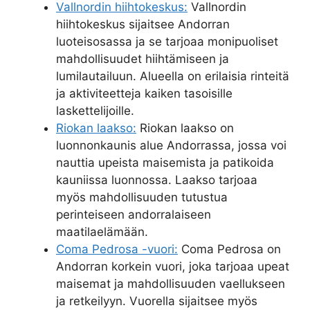
Vallnordin hiihtokeskus:
Vallnordin
hiihtokeskus sijaitsee Andorran
luoteisosassa ja se tarjoaa monipuoliset
mahdollisuudet hiihtämiseen ja
lumilautailuun. Alueella on erilaisia rinteitä
ja aktiviteetteja kaiken tasoisille
laskettelijoille.
Riokan laakso:
Riokan laakso on
luonnonkaunis alue Andorrassa, jossa voi
nauttia upeista maisemista ja patikoida
kauniissa luonnossa. Laakso tarjoaa
myös mahdollisuuden tutustua
perinteiseen andorralaiseen
maatilaelämään.
Coma Pedrosa -vuori:
Coma Pedrosa on
Andorran korkein vuori, joka tarjoaa upeat
maisemat ja mahdollisuuden vaellukseen
ja retkeilyyn. Vuorella sijaitsee myös