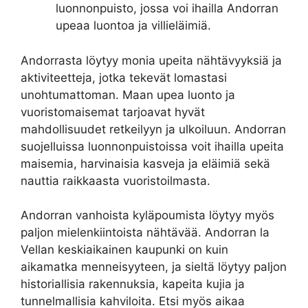
luonnonpuisto, jossa voi ihailla Andorran
upeaa luontoa ja villieläimiä.
Andorrasta löytyy monia upeita nähtävyyksiä ja
aktiviteetteja, jotka tekevät lomastasi
unohtumattoman. Maan upea luonto ja
vuoristomaisemat tarjoavat hyvät
mahdollisuudet retkeilyyn ja ulkoiluun. Andorran
suojelluissa luonnonpuistoissa voit ihailla upeita
maisemia, harvinaisia kasveja ja eläimiä sekä
nauttia raikkaasta vuoristoilmasta.
Andorran vanhoista kyläpoumista löytyy myös
paljon mielenkiintoista nähtävää. Andorran la
Vellan keskiaikainen kaupunki on kuin
aikamatka menneisyyteen, ja sieltä löytyy paljon
historiallisia rakennuksia, kapeita kujia ja
tunnelmallisia kahviloita. Etsi myös aikaa