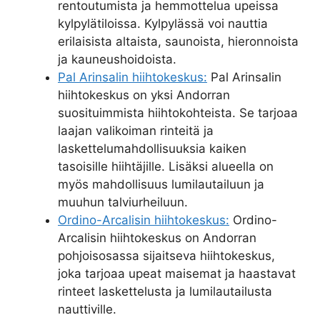
rentoutumista ja hemmottelua upeissa
kylpylätiloissa. Kylpylässä voi nauttia
erilaisista altaista, saunoista, hieronnoista
ja kauneushoidoista.
Pal Arinsalin hiihtokeskus:
Pal Arinsalin
hiihtokeskus on yksi Andorran
suosituimmista hiihtokohteista. Se tarjoaa
laajan valikoiman rinteitä ja
laskettelumahdollisuuksia kaiken
tasoisille hiihtäjille. Lisäksi alueella on
myös mahdollisuus lumilautailuun ja
muuhun talviurheiluun.
Ordino-Arcalisin hiihtokeskus:
Ordino-
Arcalisin hiihtokeskus on Andorran
pohjoisosassa sijaitseva hiihtokeskus,
joka tarjoaa upeat maisemat ja haastavat
rinteet laskettelusta ja lumilautailusta
nauttiville.