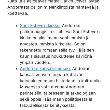
kulttuuria kaipaavat matkailijatkin voivat löytää
Andorrasta paljon mielenkiintoista nähtävää ja
koettavaa.
Sant Esteve’n kirkko:
Andorran
pääkaupungissa sijaitseva Sant Esteve’n
kirkko on yksi maan vanhimmista ja
arvostetuimmista kirkoista. Se on
rakennettu romaanisella tyylillä ja sen
kaunis sisustus houkuttelee kävijöitä
ympäri vuoden.
Andorran kansallismuseo:
Andorran
kansallismuseo tarjoaa kattavan
katsauksen maan historiaan ja kulttuuriin.
Museossa voi tutustua Andorran
perinteisiin, taiteeseen ja arkeologiaan
sekä oppia lisää maan poliittisesta ja
taloudellisesta kehityksestä.