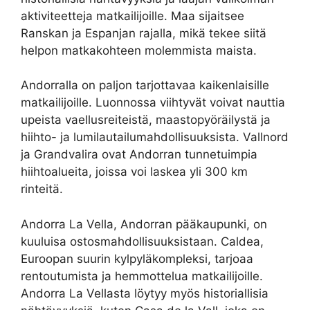
aktiviteetteja matkailijoille. Maa sijaitsee
Ranskan ja Espanjan rajalla, mikä tekee siitä
helpon matkakohteen molemmista maista.
Andorralla on paljon tarjottavaa kaikenlaisille
matkailijoille. Luonnossa viihtyvät voivat nauttia
upeista vaellusreiteistä, maastopyöräilystä ja
hiihto- ja lumilautailumahdollisuuksista. Vallnord
ja Grandvalira ovat Andorran tunnetuimpia
hiihtoalueita, joissa voi laskea yli 300 km
rinteitä.
Andorra La Vella, Andorran pääkaupunki, on
kuuluisa ostosmahdollisuuksistaan. Caldea,
Euroopan suurin kylpyläkompleksi, tarjoaa
rentoutumista ja hemmottelua matkailijoille.
Andorra La Vellasta löytyy myös historiallisia