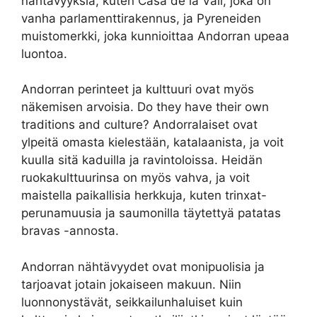
nähtävyyksiä, kuten Casa de la Vall, joka on
vanha parlamenttirakennus, ja Pyreneiden
muistomerkki, joka kunnioittaa Andorran upeaa
luontoa.
Andorran perinteet ja kulttuuri ovat myös
näkemisen arvoisia. Do they have their own
traditions and culture? Andorralaiset ovat
ylpeitä omasta kielestään, katalaanista, ja voit
kuulla sitä kaduilla ja ravintoloissa. Heidän
ruokakulttuurinsa on myös vahva, ja voit
maistella paikallisia herkkuja, kuten trinxat-
perunamuusia ja saumonilla täytettyä patatas
bravas -annosta.
Andorran nähtävyydet ovat monipuolisia ja
tarjoavat jotain jokaiseen makuun. Niin
luonnonystävät, seikkailunhaluiset kuin