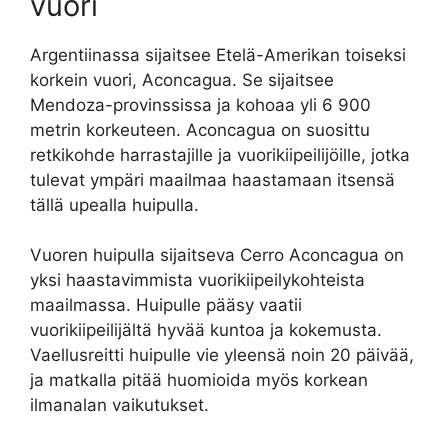
vuori
Argentiinassa sijaitsee Etelä-Amerikan toiseksi
korkein vuori, Aconcagua. Se sijaitsee
Mendoza-provinssissa ja kohoaa yli 6 900
metrin korkeuteen. Aconcagua on suosittu
retkikohde harrastajille ja vuorikiipeilijöille, jotka
tulevat ympäri maailmaa haastamaan itsensä
tällä upealla huipulla.
Vuoren huipulla sijaitseva Cerro Aconcagua on
yksi haastavimmista vuorikiipeilykohteista
maailmassa. Huipulle pääsy vaatii
vuorikiipeilijältä hyvää kuntoa ja kokemusta.
Vaellusreitti huipulle vie yleensä noin 20 päivää,
ja matkalla pitää huomioida myös korkean
ilmanalan vaikutukset.