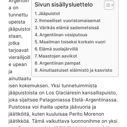
Argentiin
Sivun sisällysluettelo
a on
Jääpuistot
tunnettu
Ihmeelliset vuoristomaisemat
upeista
Värikäs elämä sademetsissä
jääpuistoi
Argentiinan vesiputous
staan,
Maailman toiseksi korkein vuori
jotka
Elämä suolajärvillä
tarjoavat
Maastojen aavikot
vierailijoill
Argentiinan pampat
e upean
Ainutlaatuiset eläimistö ja kasvisto
ja
ainutlaatu
isen kokemuksen. Yksi tunnetuimmista
jääpuistoista on Los Glaciaresin kansallispuisto,
joka sijaitsee Patagoniassa Etelä-Argentiinassa.
Puistossa voi ihailla upeita jäävuoria ja
jäätiköitä, kuten kuuluisaa Perito Morenon
jäätikköä. Tämä vaikuttava luonnonihme on yksi