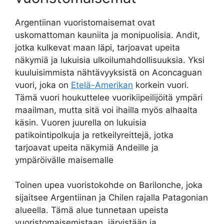
Argentiinan vuoristomaisemat ovat
uskomattoman kauniita ja monipuolisia. Andit,
jotka kulkevat maan läpi, tarjoavat upeita
näkymiä ja lukuisia ulkoilumahdollisuuksia. Yksi
kuuluisimmista nähtävyyksistä on Aconcaguan
vuori, joka on
Etelä-Amerikan
korkein vuori.
Tämä vuori houkuttelee vuorikiipeilijöitä ympäri
maailman, mutta sitä voi ihailla myös alhaalta
käsin. Vuoren juurella on lukuisia
patikointipolkuja ja retkeilyreittejä, jotka
tarjoavat upeita näkymiä Andeille ja
ympäröivälle maisemalle
Toinen upea vuoristokohde on Barilonche, joka
sijaitsee Argentiinan ja Chilen rajalla Patagonian
alueella. Tämä alue tunnetaan upeista
vuoristomaisemistaan, järvistään ja