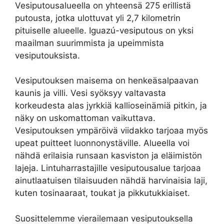
Vesiputousalueella on yhteensä 275 erillistä
putousta, jotka ulottuvat yli 2,7 kilometrin
pituiselle alueelle. Iguazú-vesiputous on yksi
maailman suurimmista ja upeimmista
vesiputouksista.
Vesiputouksen maisema on henkeäsalpaavan
kaunis ja villi. Vesi syöksyy valtavasta
korkeudesta alas jyrkkiä kallioseinämiä pitkin, ja
näky on uskomattoman vaikuttava.
Vesiputouksen ympäröivä viidakko tarjoaa myös
upeat puitteet luonnonystäville. Alueella voi
nähdä erilaisia ​​runsaan kasviston ja eläimistön
lajeja. Lintuharrastajille vesiputousalue tarjoaa
ainutlaatuisen tilaisuuden nähdä harvinaisia ​​laji,
kuten tosinaaraat, toukat ja pikkutukkiaiset.
Suosittelemme vierailemaan vesiputouksella