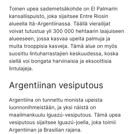
Toinen upea sademetsäkohde on El Palmarin
kansallispuisto, joka sijaitsee Entre Riosin
alueella Itä-Argentiinassa. Täällä vierailijat
voivat tutustua yli 300 000 hehtaarin laajuiseen
alueeseen, jossa kasvaa upeita palmuja ja
muita trooppisia kasveja. Tämä alue on myös
suosittu lintuharrastajien keskuudessa, koska
siellä voi bongata harvinaisia ja eksoottisia
lintulajeja.
Argentiinan vesiputous
Argentiina on tunnettu monista upeista
luonnonihmeistään, ja yksi näistä on
maailmankuulu Iguazú-vesiputous. Tämä upea
vesiputous sijaitsee Iguazú-joella, joka toimii
Argentiinan ja Brasilian rajana.