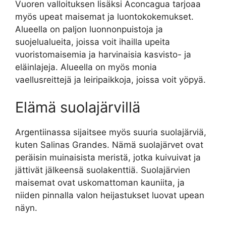
Vuoren valloituksen lisäksi Aconcagua tarjoaa
myös upeat maisemat ja luontokokemukset.
Alueella on paljon luonnonpuistoja ja
suojelualueita, joissa voit ihailla upeita
vuoristomaisemia ja harvinaisia ​​kasvisto- ja
eläinlajeja. Alueella on myös monia
vaellusreittejä ja leiripaikkoja, joissa voit yöpyä.
Elämä suolajärvillä
Argentiinassa sijaitsee myös suuria suolajärviä,
kuten Salinas Grandes. Nämä suolajärvet ovat
peräisin muinaisista meristä, jotka kuivuivat ja
jättivät jälkeensä suolakenttiä. Suolajärvien
maisemat ovat uskomattoman kauniita, ja
niiden pinnalla valon heijastukset luovat upean
näyn.