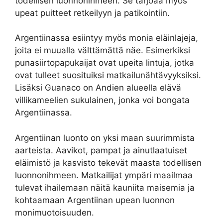
todellisen luonnonihmeen. Se tarjoaa myös
upeat puitteet retkeilyyn ja patikointiin.
Argentiinassa esiintyy myös monia eläinlajeja,
joita ei muualla välttämättä näe. Esimerkiksi
punasiirtopapukaijat ovat upeita lintuja, jotka
ovat tulleet suosituiksi matkailunähtävyyksiksi.
Lisäksi Guanaco on Andien alueella elävä
villikameelien sukulainen, jonka voi bongata
Argentiinassa.
Argentiinan luonto on yksi maan suurimmista
aarteista. Aavikot, pampat ja ainutlaatuiset
eläimistö ja kasvisto tekevät maasta todellisen
luonnonihmeen. Matkailijat ympäri maailmaa
tulevat ihailemaan näitä kauniita maisemia ja
kohtaamaan Argentiinan upean luonnon
monimuotoisuuden.