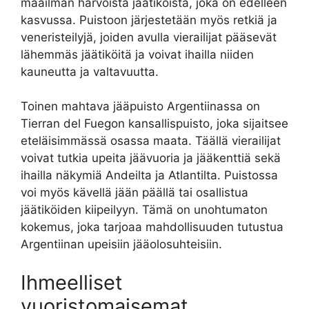
maailman harvoista jäätiköistä, joka on edelleen
kasvussa. Puistoon järjestetään myös retkiä ja
veneristeilyjä, joiden avulla vierailijat pääsevät
lähemmäs jäätiköitä ja voivat ihailla niiden
kauneutta ja valtavuutta.
Toinen mahtava jääpuisto Argentiinassa on
Tierran del Fuegon kansallispuisto, joka sijaitsee
eteläisimmässä osassa maata. Täällä vierailijat
voivat tutkia upeita jäävuoria ja jääkenttiä sekä
ihailla näkymiä Andeilta ja Atlantilta. Puistossa
voi myös kävellä jään päällä tai osallistua
jäätiköiden kiipeilyyn. Tämä on unohtumaton
kokemus, joka tarjoaa mahdollisuuden tutustua
Argentiinan upeisiin jääolosuhteisiin.
Ihmeelliset
vuoristomaisemat