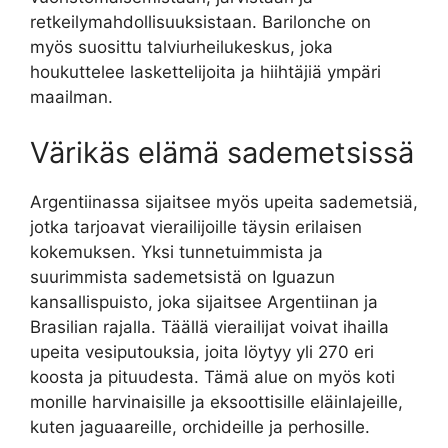
retkeilymahdollisuuksistaan. Barilonche on
myös suosittu talviurheilukeskus, joka
houkuttelee laskettelijoita ja hiihtäjiä ympäri
maailman.
Värikäs elämä sademetsissä
Argentiinassa sijaitsee myös upeita sademetsiä,
jotka tarjoavat vierailijoille täysin erilaisen
kokemuksen. Yksi tunnetuimmista ja
suurimmista sademetsistä on Iguazun
kansallispuisto, joka sijaitsee Argentiinan ja
Brasilian rajalla. Täällä vierailijat voivat ihailla
upeita vesiputouksia, joita löytyy yli 270 eri
koosta ja pituudesta. Tämä alue on myös koti
monille harvinaisille ja eksoottisille eläinlajeille,
kuten jaguaareille, orchideille ja perhosille.