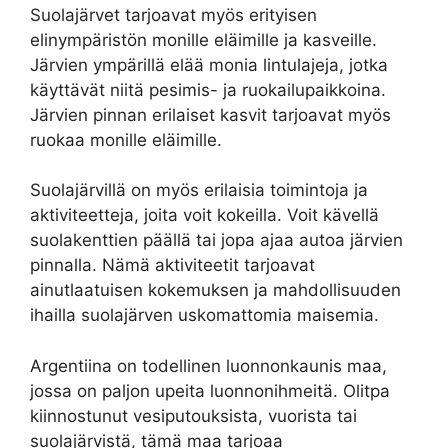
Suolajärvet tarjoavat myös erityisen
elinympäristön monille eläimille ja kasveille.
Järvien ympärillä elää monia lintulajeja, jotka
käyttävät niitä pesimis- ja ruokailupaikkoina.
Järvien pinnan erilaiset kasvit tarjoavat myös
ruokaa monille eläimille.
Suolajärvillä on myös erilaisia toimintoja ja
aktiviteetteja, joita voit kokeilla. Voit kävellä
suolakenttien päällä tai jopa ajaa autoa järvien
pinnalla. Nämä aktiviteetit tarjoavat
ainutlaatuisen kokemuksen ja mahdollisuuden
ihailla suolajärven uskomattomia maisemia.
Argentiina on todellinen luonnonkaunis maa,
jossa on paljon upeita luonnonihmeitä. Olitpa
kiinnostunut vesiputouksista, vuorista tai
suolajärvistä, tämä maa tarjoaa