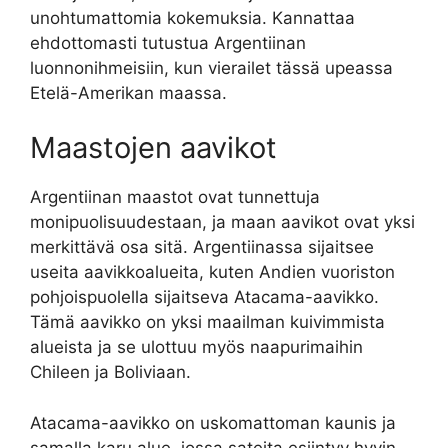
unohtumattomia kokemuksia. Kannattaa
ehdottomasti tutustua Argentiinan
luonnonihmeisiin, kun vierailet tässä upeassa
Etelä-Amerikan maassa.
Maastojen aavikot
Argentiinan maastot ovat tunnettuja
monipuolisuudestaan, ja maan aavikot ovat yksi
merkittävä osa sitä. Argentiinassa sijaitsee
useita aavikkoalueita, kuten Andien vuoriston
pohjoispuolella sijaitseva Atacama-aavikko.
Tämä aavikko on yksi maailman kuivimmista
alueista ja se ulottuu myös naapurimaihin
Chileen ja Boliviaan.
Atacama-aavikko on uskomattoman kaunis ja
samalla karu alue, jossa sateita esiintyy hyvin