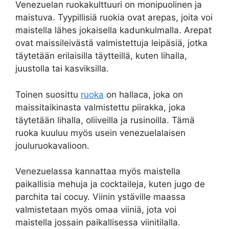
Venezuelan ruokakulttuuri on monipuolinen ja
maistuva. Tyypillisiä ruokia ovat arepas, joita voi
maistella lähes jokaisella kadunkulmalla. Arepat
ovat maissileivästä valmistettuja leipäsiä, jotka
täytetään erilaisilla täytteillä, kuten lihalla,
juustolla tai kasviksilla.
Toinen suosittu
ruoka
on hallaca, joka on
maissitaikinasta valmistettu piirakka, joka
täytetään lihalla, oliiveilla ja rusinoilla. Tämä
ruoka kuuluu myös usein venezuelalaisen
jouluruokavalioon.
Venezuelassa kannattaa myös maistella
paikallisia mehuja ja cocktaileja, kuten jugo de
parchita tai cocuy. Viinin ystäville maassa
valmistetaan myös omaa viiniä, jota voi
maistella jossain paikallisessa viinitilalla.