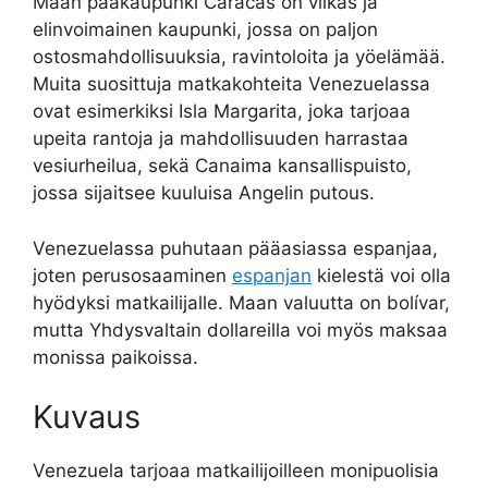
Maan pääkaupunki Caracas on vilkas ja
elinvoimainen kaupunki, jossa on paljon
ostosmahdollisuuksia, ravintoloita ja yöelämää.
Muita suosittuja matkakohteita Venezuelassa
ovat esimerkiksi Isla Margarita, joka tarjoaa
upeita rantoja ja mahdollisuuden harrastaa
vesiurheilua, sekä Canaima kansallispuisto,
jossa sijaitsee kuuluisa Angelin putous.
Venezuelassa puhutaan pääasiassa espanjaa,
joten perusosaaminen
espanjan
kielestä voi olla
hyödyksi matkailijalle. Maan valuutta on bolívar,
mutta Yhdysvaltain dollareilla voi myös maksaa
monissa paikoissa.
Kuvaus
Venezuela tarjoaa matkailijoilleen monipuolisia