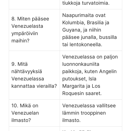
tiukkoja turvatoimia.
Naapurimaita ovat
8. Miten pääsee
Kolumbia, Brasilia ja
Venezuelasta
Guyana, ja niihin
ympäröiviin
pääsee junalla, bussilla
maihin?
tai lentokoneella.
Venezuelassa on paljon
9. Mitä
luonnonkauniita
nähtävyyksiä
paikkoja, kuten Angelin
Venezuelassa
putoukset, Isla
kannattaa vierailla?
Margarita ja Los
Roquesin saaret.
10. Mikä on
Venezuelassa vallitsee
Venezuelan
lämmin trooppinen
ilmasto?
ilmasto.