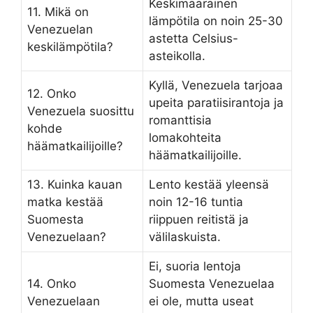
Keskimääräinen
11. Mikä on
lämpötila on noin 25-30
Venezuelan
astetta Celsius-
keskilämpötila?
asteikolla.
Kyllä, Venezuela tarjoaa
12. Onko
upeita paratiisirantoja ja
Venezuela suosittu
romanttisia
kohde
lomakohteita
häämatkailijoille?
häämatkailijoille.
13. Kuinka kauan
Lento kestää yleensä
matka kestää
noin 12-16 tuntia
Suomesta
riippuen reitistä ja
Venezuelaan?
välilaskuista.
Ei, suoria lentoja
14. Onko
Suomesta Venezuelaa
Venezuelaan
ei ole, mutta useat