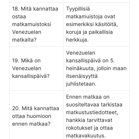
18. Mitä kannattaa
Tyypillisiä
ostaa
matkamuistoja ovat
matkamuistoksi
esimerkiksi käsitöitä,
Venezuelan
koruja ja paikallisia
matkalta?
herkkuja.
Venezuelan
19. Mikä on
kansallispäivä on 5.
Venezuelan
heinäkuuta, jolloin maan
kansallispäivä?
itsenäisyyttä
juhlistetaan.
Ennen matkaa on
suositeltavaa tarkistaa
20. Mitä kannattaa
matkustustiedotteet,
ottaa huomioon
hankkia tarvittavat
ennen matkaa?
rokotukset ja ottaa
matkavakuutus.