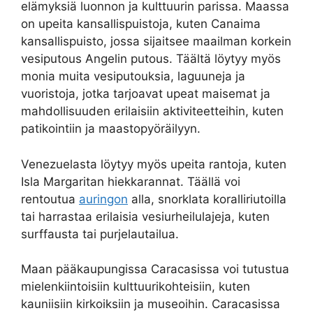
elämyksiä luonnon ja kulttuurin parissa. Maassa
on upeita kansallispuistoja, kuten Canaima
kansallispuisto, jossa sijaitsee maailman korkein
vesiputous Angelin putous. Täältä löytyy myös
monia muita vesiputouksia, laguuneja ja
vuoristoja, jotka tarjoavat upeat maisemat ja
mahdollisuuden erilaisiin aktiviteetteihin, kuten
patikointiin ja maastopyöräilyyn.
Venezuelasta löytyy myös upeita rantoja, kuten
Isla Margaritan hiekkarannat. Täällä voi
rentoutua
auringon
alla, snorklata koralliriutoilla
tai harrastaa erilaisia vesiurheilulajeja, kuten
surffausta tai purjelautailua.
Maan pääkaupungissa Caracasissa voi tutustua
mielenkiintoisiin kulttuurikohteisiin, kuten
kauniisiin kirkoiksiin ja museoihin. Caracasissa