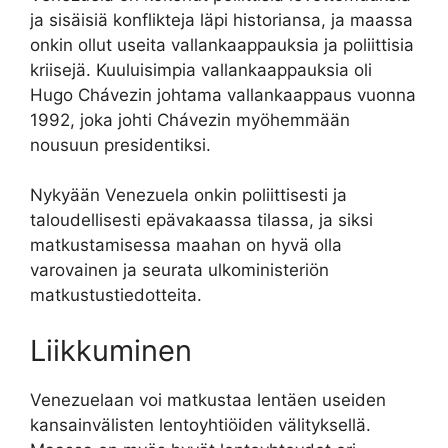
ja sisäisiä konflikteja läpi historiansa, ja maassa
onkin ollut useita vallankaappauksia ja poliittisia
kriisejä. Kuuluisimpia vallankaappauksia oli
Hugo Chávezin johtama vallankaappaus vuonna
1992, joka johti Chávezin myöhemmään
nousuun presidentiksi.
Nykyään Venezuela onkin poliittisesti ja
taloudellisesti epävakaassa tilassa, ja siksi
matkustamisessa maahan on hyvä olla
varovainen ja seurata ulkoministeriön
matkustustiedotteita.
Liikkuminen
Venezuelaan voi matkustaa lentäen useiden
kansainvälisten lentoyhtiöiden välityksellä.