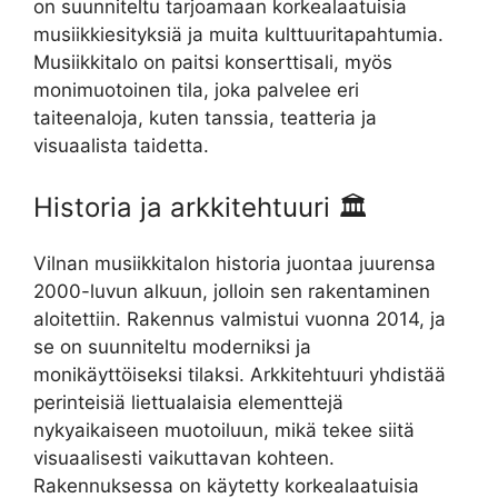
on suunniteltu tarjoamaan korkealaatuisia
musiikkiesityksiä ja muita kulttuuritapahtumia.
Musiikkitalo on paitsi konserttisali, myös
monimuotoinen tila, joka palvelee eri
taiteenaloja, kuten tanssia, teatteria ja
visuaalista taidetta.
Historia ja arkkitehtuuri 🏛️
Vilnan musiikkitalon historia juontaa juurensa
2000-luvun alkuun, jolloin sen rakentaminen
aloitettiin. Rakennus valmistui vuonna 2014, ja
se on suunniteltu moderniksi ja
monikäyttöiseksi tilaksi. Arkkitehtuuri yhdistää
perinteisiä liettualaisia elementtejä
nykyaikaiseen muotoiluun, mikä tekee siitä
visuaalisesti vaikuttavan kohteen.
Rakennuksessa on käytetty korkealaatuisia