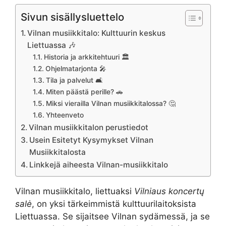
Sivun sisällysluettelo
Vilnan musiikkitalo: Kulttuurin keskus
Liettuassa 🎶
Historia ja arkkitehtuuri 🏛️
Ohjelmatarjonta 🎤
Tila ja palvelut 🛋️
Miten päästä perille? 🚗
Miksi vierailla Vilnan musiikkitalossa? 🤔
Yhteenveto
Vilnan musiikkitalon perustiedot
Usein Esitetyt Kysymykset Vilnan
Musiikkitalosta
Linkkejä aiheesta Vilnan-musiikkitalo
Vilnan musiikkitalo, liettuaksi
Vilniaus koncertų
salė
, on yksi tärkeimmistä kulttuurilaitoksista
Liettuassa. Se sijaitsee Vilnan sydämessä, ja se