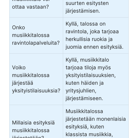
suurten esitysten
ottaa vastaan?
järjestämisen.
Kyllä, talossa on
Onko
ravintola, joka tarjoaa
musiikkitalossa
herkullisia ruokia ja
ravintolapalveluita?
juomia ennen esityksiä.
Kyllä, musiikkitalo
Voiko
tarjoaa tiloja myös
musiikkitalossa
yksityistilaisuuksien,
järjestää
kuten häiden ja
yksityistilaisuuksia?
yritysjuhlien,
järjestämiseen.
Musiikkitalossa
järjestetään monenlaisia
Millaisia esityksiä
esityksiä, kuten
musiikkitalossa
klassista musiikkia,