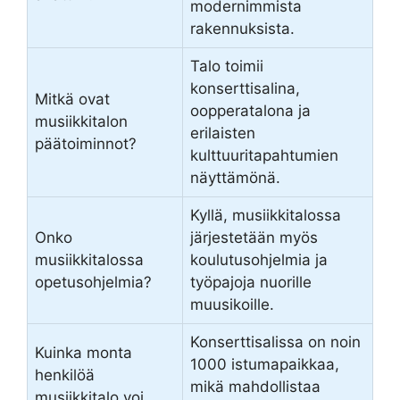
modernimmista
rakennuksista.
Talo toimii
konserttisalina,
Mitkä ovat
oopperatalona ja
musiikkitalon
erilaisten
päätoiminnot?
kulttuuritapahtumien
näyttämönä.
Kyllä, musiikkitalossa
Onko
järjestetään myös
musiikkitalossa
koulutusohjelmia ja
opetusohjelmia?
työpajoja nuorille
muusikoille.
Konserttisalissa on noin
Kuinka monta
1000 istumapaikkaa,
henkilöä
mikä mahdollistaa
musiikkitalo voi