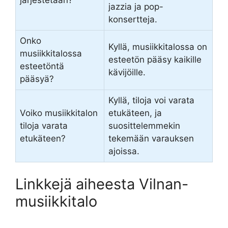
järjestetään?
jazzia ja pop-
konsertteja.
Onko
Kyllä, musiikkitalossa on
musiikkitalossa
esteetön pääsy kaikille
esteetöntä
kävijöille.
pääsyä?
Kyllä, tiloja voi varata
Voiko musiikkitalon
etukäteen, ja
tiloja varata
suosittelemmekin
etukäteen?
tekemään varauksen
ajoissa.
Linkkejä aiheesta Vilnan-
musiikkitalo