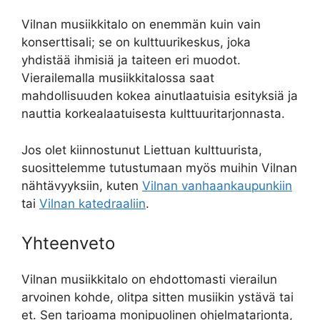
Vilnan musiikkitalo on enemmän kuin vain
konserttisali; se on kulttuurikeskus, joka
yhdistää ihmisiä ja taiteen eri muodot.
Vierailemalla musiikkitalossa saat
mahdollisuuden kokea ainutlaatuisia esityksiä ja
nauttia korkealaatuisesta kulttuuritarjonnasta.
Jos olet kiinnostunut Liettuan kulttuurista,
suosittelemme tutustumaan myös muihin Vilnan
nähtävyyksiin, kuten
Vilnan vanhaankaupunkiin
tai
Vilnan katedraaliin
.
Yhteenveto
Vilnan musiikkitalo on ehdottomasti vierailun
arvoinen kohde, olitpa sitten musiikin ystävä tai
et. Sen tarjoama monipuolinen ohjelmatarjonta,