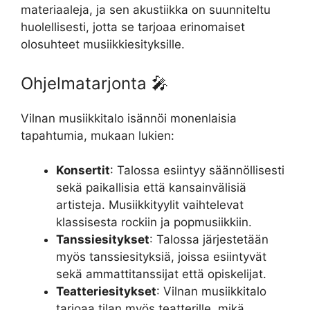
materiaaleja, ja sen akustiikka on suunniteltu
huolellisesti, jotta se tarjoaa erinomaiset
olosuhteet musiikkiesityksille.
Ohjelmatarjonta 🎤
Vilnan musiikkitalo isännöi monenlaisia
tapahtumia, mukaan lukien:
Konsertit
: Talossa esiintyy säännöllisesti
sekä paikallisia että kansainvälisiä
artisteja. Musiikkityylit vaihtelevat
klassisesta rockiin ja popmusiikkiin.
Tanssiesitykset
: Talossa järjestetään
myös tanssiesityksiä, joissa esiintyvät
sekä ammattitanssijat että opiskelijat.
Teatteriesitykset
: Vilnan musiikkitalo
tarjoaa tilan myös teatterille, mikä