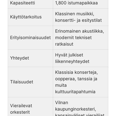
Kapasiteetti
1,800 istumapaikkaa
Klassinen musiikki,
Käyttötarkoitus
konsertti- ja esitystilat
Erinomainen akustiikka,
Erityisominaisuudet
modernit tekniset
ratkaisut
Hyvät julkiset
Yhteydet
liikenneyhteydet
Klassisia konserteja,
oopperaa, tanssia ja
Tilaisuudet
muita
kulttuuritapahtumia
Vilnan
Vierailevat
kaupunginorkesteri,
orkesterit
kansainväliset vierailijat