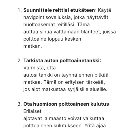
Suunnittele reittisi etukäteen
: Käytä
navigointisovelluksia, jotka näyttävät
huoltoasemat reitilläsi. Tämä
auttaa sinua välttämään tilanteet, joissa
polttoaine loppuu kesken
matkan.
Tarkista auton polttoainetankki
:
Varmista, että
autosi tankki on täynnä ennen pitkää
matkaa. Tämä on erityisen tärkeää,
jos aiot matkustaa syrjäisille alueille.
Ota huomioon polttoaineen kulutus
:
Erilaiset
ajotavat ja maasto voivat vaikuttaa
polttoaineen kulutukseen. Yritä ajaa