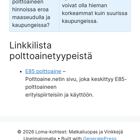
polttoaineen
voivat olla hieman
hinnoissa eroa
korkeammat kuin suurissa
maaseudulla ja
kaupungeissa.
kaupungeissa?
Linkkilista
polttoainetyypeistä
E85 polttoaine
–
Polttoaine.netin sivu, joka keskittyy E85-
polttoaineen
erityispiirteisiin ja käyttöön.
© 2026 Loma-kohteet: Matkailuopas ja Vinkkejä
Unelmalomalle
• Built with
GeneratePress