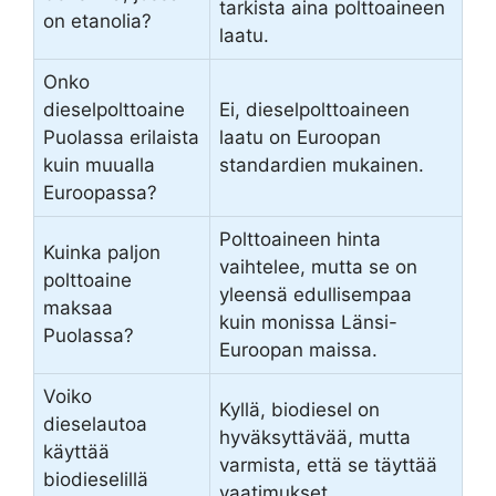
tarkista aina polttoaineen
on etanolia?
laatu.
Onko
dieselpolttoaine
Ei, dieselpolttoaineen
Puolassa erilaista
laatu on Euroopan
kuin muualla
standardien mukainen.
Euroopassa?
Polttoaineen hinta
Kuinka paljon
vaihtelee, mutta se on
polttoaine
yleensä edullisempaa
maksaa
kuin monissa Länsi-
Puolassa?
Euroopan maissa.
Voiko
Kyllä, biodiesel on
dieselautoa
hyväksyttävää, mutta
käyttää
varmista, että se täyttää
biodieselillä
vaatimukset.