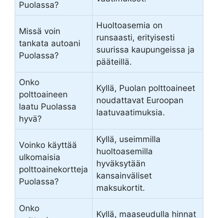
Puolassa?
Huoltoasemia on
Missä voin
runsaasti, erityisesti
tankata autoani
suurissa kaupungeissa ja
Puolassa?
pääteillä.
Onko
Kyllä, Puolan polttoaineet
polttoaineen
noudattavat Euroopan
laatu Puolassa
laatuvaatimuksia.
hyvä?
Kyllä, useimmilla
Voinko käyttää
huoltoasemilla
ulkomaisia
hyväksytään
polttoainekortteja
kansainväliset
Puolassa?
maksukortit.
Onko
Kyllä, maaseudulla hinnat