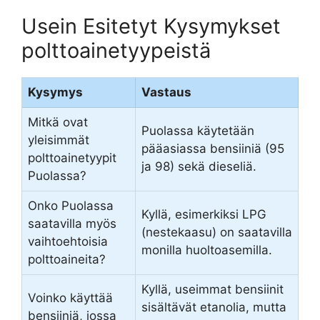
Usein Esitetyt Kysymykset
polttoainetyypeistä
Kysymys
Vastaus
Mitkä ovat
Puolassa käytetään
yleisimmät
pääasiassa bensiiniä (95
polttoainetyypit
ja 98) sekä dieseliä.
Puolassa?
Onko Puolassa
Kyllä, esimerkiksi LPG
saatavilla myös
(nestekaasu) on saatavilla
vaihtoehtoisia
monilla huoltoasemilla.
polttoaineita?
Kyllä, useimmat bensiinit
Voinko käyttää
sisältävät etanolia, mutta
bensiiniä, jossa