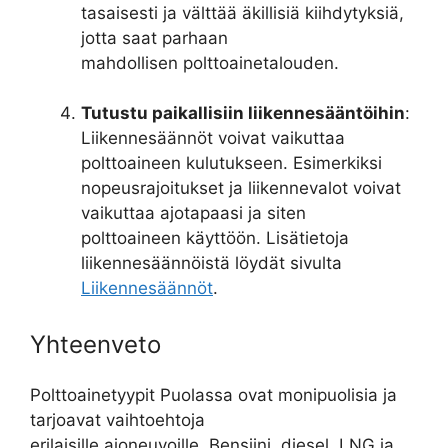
tasaisesti ja välttää äkillisiä kiihdytyksiä,
jotta saat parhaan
mahdollisen polttoainetalouden.
Tutustu paikallisiin liikennesääntöihin
:
Liikennesäännöt voivat vaikuttaa
polttoaineen kulutukseen. Esimerkiksi
nopeusrajoitukset ja liikennevalot voivat
vaikuttaa ajotapaasi ja siten
polttoaineen käyttöön. Lisätietoja
liikennesäännöistä löydät sivulta
Liikennesäännöt
.
Yhteenveto
Polttoainetyypit Puolassa ovat monipuolisia ja
tarjoavat vaihtoehtoja
erilaisille ajoneuvoille. Bensiini, diesel, LNG ja