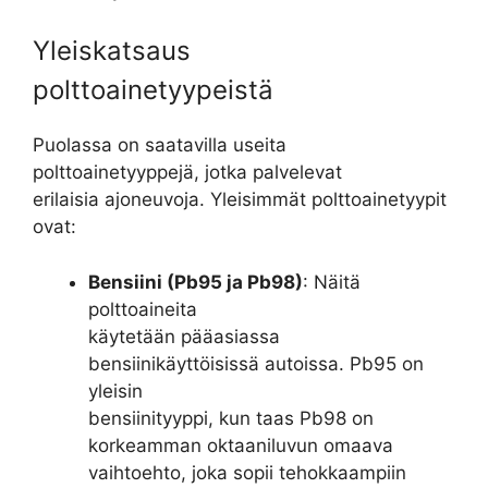
Yleiskatsaus
polttoainetyypeistä
Puolassa on saatavilla useita
polttoainetyyppejä, jotka palvelevat
erilaisia ajoneuvoja. Yleisimmät polttoainetyypit
ovat:
Bensiini (Pb95 ja Pb98)
: Näitä
polttoaineita
käytetään pääasiassa
bensiinikäyttöisissä autoissa. Pb95 on
yleisin
bensiinityyppi, kun taas Pb98 on
korkeamman oktaaniluvun omaava
vaihtoehto, joka sopii tehokkaampiin