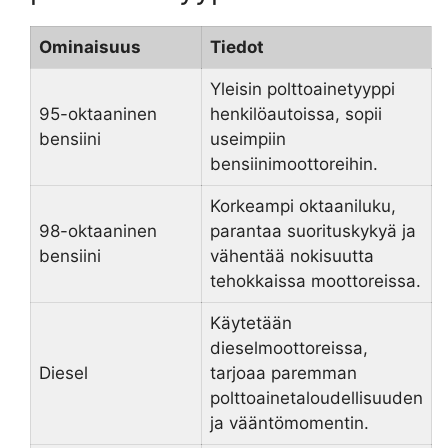
Ominaisuus
Tiedot
Yleisin polttoainetyyppi
95-oktaaninen
henkilöautoissa, sopii
bensiini
useimpiin
bensiinimoottoreihin.
Korkeampi oktaaniluku,
98-oktaaninen
parantaa suorituskykyä ja
bensiini
vähentää nokisuutta
tehokkaissa moottoreissa.
Käytetään
dieselmoottoreissa,
Diesel
tarjoaa paremman
polttoainetaloudellisuuden
ja vääntömomentin.