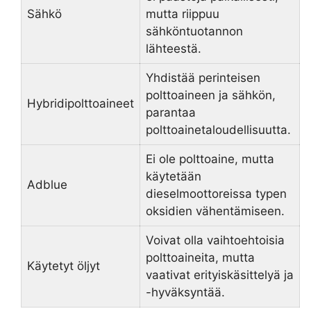
Sähkö
mutta riippuu
sähköntuotannon
lähteestä.
Yhdistää perinteisen
polttoaineen ja sähkön,
Hybridipolttoaineet
parantaa
polttoainetaloudellisuutta.
Ei ole polttoaine, mutta
käytetään
Adblue
dieselmoottoreissa typen
oksidien vähentämiseen.
Voivat olla vaihtoehtoisia
polttoaineita, mutta
Käytetyt öljyt
vaativat erityiskäsittelyä ja
-hyväksyntää.