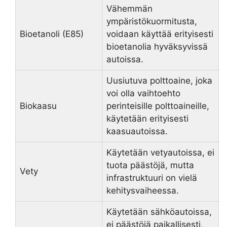
Vähemmän
ympäristökuormitusta,
Bioetanoli (E85)
voidaan käyttää erityisesti
bioetanolia hyväksyvissä
autoissa.
Uusiutuva polttoaine, joka
voi olla vaihtoehto
Biokaasu
perinteisille polttoaineille,
käytetään erityisesti
kaasuautoissa.
Käytetään vetyautoissa, ei
tuota päästöjä, mutta
Vety
infrastruktuuri on vielä
kehitysvaiheessa.
Käytetään sähköautoissa,
ei päästöjä paikallisesti,