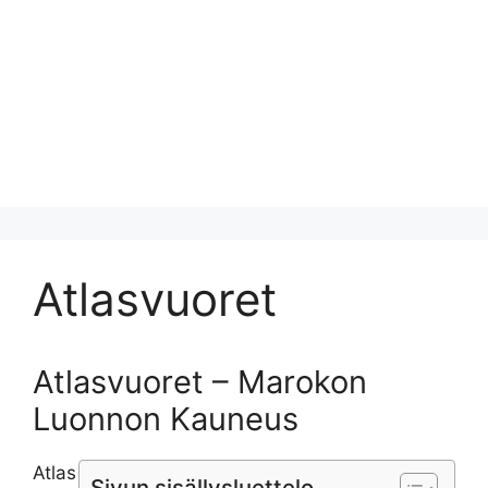
Atlasvuoret
Atlasvuoret – Marokon
Luonnon Kauneus
Atlas
Sivun sisällysluettelo