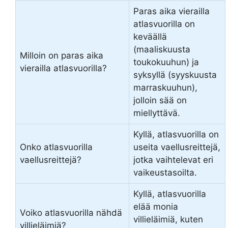
Paras aika vierailla
atlasvuorilla on
keväällä
(maaliskuusta
Milloin on paras aika
toukokuuhun) ja
vierailla atlasvuorilla?
syksyllä (syyskuusta
marraskuuhun),
jolloin sää on
miellyttävä.
Kyllä, atlasvuorilla on
Onko atlasvuorilla
useita vaellusreittejä,
vaellusreittejä?
jotka vaihtelevat eri
vaikeustasoilta.
Kyllä, atlasvuorilla
elää monia
Voiko atlasvuorilla nähdä
villieläimiä, kuten
villieläimiä?