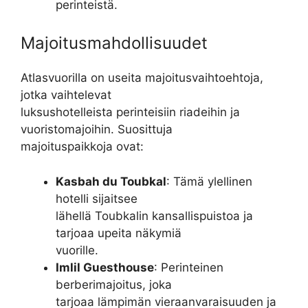
perinteistä.
Majoitusmahdollisuudet
Atlasvuorilla on useita majoitusvaihtoehtoja,
jotka vaihtelevat
luksushotelleista perinteisiin riadeihin ja
vuoristomajoihin. Suosittuja
majoituspaikkoja ovat:
Kasbah du Toubkal
: Tämä ylellinen
hotelli sijaitsee
lähellä Toubkalin kansallispuistoa ja
tarjoaa upeita näkymiä
vuorille.
Imlil Guesthouse
: Perinteinen
berberimajoitus, joka
tarjoaa lämpimän vieraanvaraisuuden ja