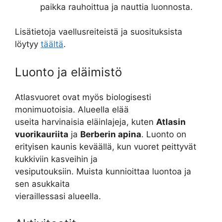
paikka rauhoittua ja nauttia luonnosta.
Lisätietoja vaellusreiteistä ja suosituksista
löytyy
täältä
.
Luonto ja eläimistö
Atlasvuoret ovat myös biologisesti
monimuotoisia. Alueella elää
useita harvinaisia eläinlajeja, kuten
Atlasin
vuorikauriita
ja
Berberin apina
. Luonto on
erityisen kaunis keväällä, kun vuoret peittyvät
kukkiviin kasveihin ja
vesiputouksiin. Muista kunnioittaa luontoa ja
sen asukkaita
vieraillessasi alueella.