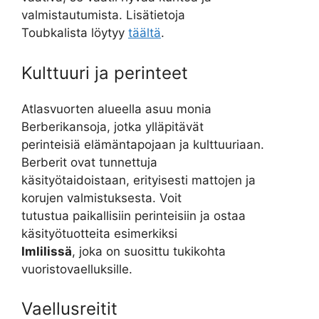
valmistautumista. Lisätietoja
Toubkalista löytyy
täältä
.
Kulttuuri ja perinteet
Atlasvuorten alueella asuu monia
Berberikansoja, jotka ylläpitävät
perinteisiä elämäntapojaan ja kulttuuriaan.
Berberit ovat tunnettuja
käsityötaidoistaan, erityisesti mattojen ja
korujen valmistuksesta. Voit
tutustua paikallisiin perinteisiin ja ostaa
käsityötuotteita esimerkiksi
Imlilissä
, joka on suosittu tukikohta
vuoristovaelluksille.
Vaellusreitit