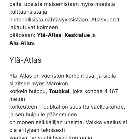
paitsi upeista maisemistaan myös monista
kulttuurisista ja
historiallisista nähtävyyksistään. Atlasvuoret
jakautuvat kolmeen
pääosaan:
Ylä-Atlas
,
Keskialue
ja
Ala-Atlas
.
Ylä-Atlas
Ylä-Atlas on vuoriston korkein osa, ja siellä
sijaitsee myös Marokon
korkein huippu,
Toubkal
, joka kohoaa 4 167
metrin
korkeuteen. Toubkal on suosittu vaelluskohde,
ja sen huipulle pääseminen
on monen seikkailijan unelma. Vaikka vaellus ei
ole erityisen teknisesti
vaativa, se vaatii hyvää kuntoa ja