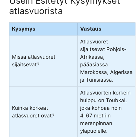
Usein Esitetyt Kysymykset
atlasvuorista
Kysymys
Vastaus
Atlasvuoret
sijaitsevat Pohjois-
Missä atlasvuoret
Afrikassa,
sijaitsevat?
pääasiassa
Marokossa, Algerissa
ja Tunisiassa.
Atlasvuorten korkein
huippu on Toubkal,
Kuinka korkeat
joka kohoaa noin
atlasvuoret ovat?
4167 metriin
merenpinnan
yläpuolelle.