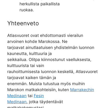
herkullista paikallista
ruokaa.
Yhteenveto
Atlasvuoret ovat ehdottomasti vierailun
arvoinen kohde Marokossa. Ne
tarjoavat ainutlaatuisen yhdistelmän luonnon
kauneutta, kulttuuria ja
seikkailua. Olitpa kiinnostunut vaelluksesta,
kulttuurista tai vain
rauhoittumisesta luonnon keskellä, Atlasvuoret
tarjoavat kaiken tämän ja
enemmän. Muista tutustua myös muihin
Marokon matkakohteisiin, kuten
Marrakechin
Medinaan
tai
Fesin
Medinaan
, jotka täydentävät
matkakokemustasi.