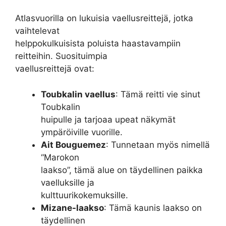
Atlasvuorilla on lukuisia vaellusreittejä, jotka
vaihtelevat
helppokulkuisista poluista haastavampiin
reitteihin. Suosituimpia
vaellusreittejä ovat:
Toubkalin vaellus
: Tämä reitti vie sinut
Toubkalin
huipulle ja tarjoaa upeat näkymät
ympäröiville vuorille.
Ait Bouguemez
: Tunnetaan myös nimellä
“Marokon
laakso”, tämä alue on täydellinen paikka
vaelluksille ja
kulttuurikokemuksille.
Mizane-laakso
: Tämä kaunis laakso on
täydellinen