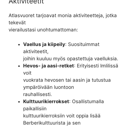
Aktiviteetit
Atlasvuoret tarjoavat monia aktiviteetteja, jotka
tekevät
vierailustasi unohtumattoman:
Vaellus ja kiipeily
: Suosituimmat
aktiviteetit,
joihin kuuluu myös opastettuja vaelluksia.
Hevos- ja aasi-retket
: Erityisesti Imlilissä
voit
vuokrata hevosen tai aasin ja tutustua
ympäröivään luontoon
rauhallisesti.
Kulttuurikierrokset
: Osallistumalla
paikallisiin
kulttuurikierroksiin voit oppia lisää
Berberikulttuurista ja sen