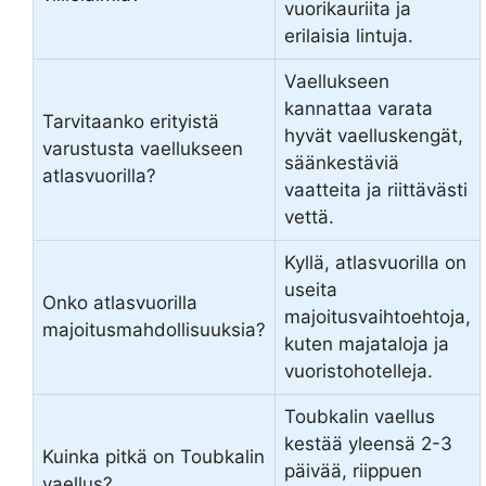
vuorikauriita ja
erilaisia lintuja.
Vaellukseen
kannattaa varata
Tarvitaanko erityistä
hyvät vaelluskengät,
varustusta vaellukseen
säänkestäviä
atlasvuorilla?
vaatteita ja riittävästi
vettä.
Kyllä, atlasvuorilla on
useita
Onko atlasvuorilla
majoitusvaihtoehtoja,
majoitusmahdollisuuksia?
kuten majataloja ja
vuoristohotelleja.
Toubkalin vaellus
kestää yleensä 2-3
Kuinka pitkä on Toubkalin
päivää, riippuen
vaellus?