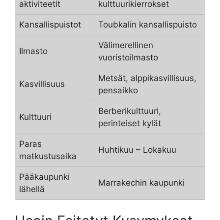
aktiviteetit
kulttuurikierrokset
Kansallispuistot
Toubkalin kansallispuisto
Välimerellinen
Ilmasto
vuoristoilmasto
Metsät, alppikasvillisuus,
Kasvillisuus
pensaikko
Berberikulttuuri,
Kulttuuri
perinteiset kylät
Paras
Huhtikuu – Lokakuu
matkustusaika
Pääkaupunki
Marrakechin kaupunki
lähellä