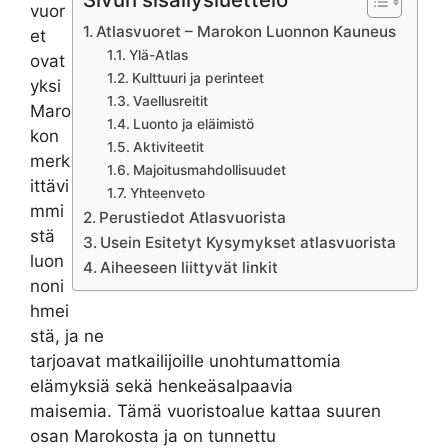
vuor
Atlasvuoret – Marokon Luonnon Kauneus
et
Ylä-Atlas
ovat
Kulttuuri ja perinteet
yksi
Vaellusreitit
Maro
Luonto ja eläimistö
kon
Aktiviteetit
merk
Majoitusmahdollisuudet
ittävi
Yhteenveto
mmi
Perustiedot Atlasvuorista
stä
Usein Esitetyt Kysymykset atlasvuorista
luon
Aiheeseen liittyvät linkit
noni
hmei
stä, ja ne
tarjoavat matkailijoille unohtumattomia
elämyksiä sekä henkeäsalpaavia
maisemia. Tämä vuoristoalue kattaa suuren
osan Marokosta ja on tunnettu