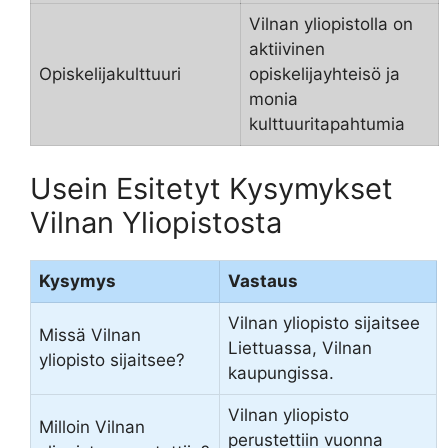
Vilnan yliopistolla on
aktiivinen
Opiskelijakulttuuri
opiskelijayhteisö ja
monia
kulttuuritapahtumia
Usein Esitetyt Kysymykset
Vilnan Yliopistosta
Kysymys
Vastaus
Vilnan yliopisto sijaitsee
Missä Vilnan
Liettuassa, Vilnan
yliopisto sijaitsee?
kaupungissa.
Vilnan yliopisto
Milloin Vilnan
perustettiin vuonna