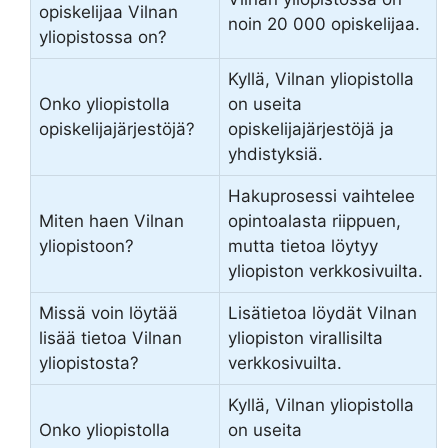
opiskelijaa Vilnan
noin 20 000 opiskelijaa.
yliopistossa on?
Kyllä, Vilnan yliopistolla
Onko yliopistolla
on useita
opiskelijajärjestöjä?
opiskelijajärjestöjä ja
yhdistyksiä.
Hakuprosessi vaihtelee
Miten haen Vilnan
opintoalasta riippuen,
yliopistoon?
mutta tietoa löytyy
yliopiston verkkosivuilta.
Missä voin löytää
Lisätietoa löydät Vilnan
lisää tietoa Vilnan
yliopiston virallisilta
yliopistosta?
verkkosivuilta.
Kyllä, Vilnan yliopistolla
Onko yliopistolla
on useita