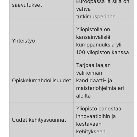
Euroopassa ja sillä on
saavutukset
vahva
tutkimusperinne
Yliopistolla on
kansainvälisiä
Yhteistyö
kumppanuuksia yli
100 yliopiston kanssa
Tarjoaa laajan
valikoiman
Opiskelumahdollisuudet
kandidaatti- ja
maisteriohjelmia eri
aloilta
Yliopisto panostaa
innovaatioihin ja
Uudet kehityssuunnat
kestävään
kehitykseen