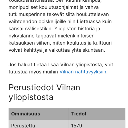
koulutushistoriassa. Sen kaunis kampus,
monipuoliset koulutusohjelmat ja vahva
tutkimusperinne tekevät siitä houkuttelevan
vaihtoehdon opiskelijoille niin Liettuassa kuin
kansainvälisestikin. Yliopiston historia ja
nykytilanne tarjoavat mielenkiintoisen
katsauksen siihen, miten koulutus ja kulttuuri
voivat kehittyä ja vaikuttaa yhteiskuntaan.
Jos haluat tietää lisää Vilnan yliopistosta, voit
tutustua myös muihin
Vilnan nähtävyyksiin
.
Perustiedot Vilnan
yliopistosta
Ominaisuus
Tiedot
Perustettu
1579