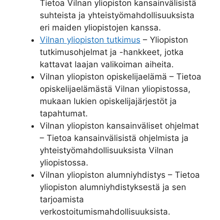
Tietoa Vilnan yliopiston kansainvälisistä
suhteista ja yhteistyömahdollisuuksista
eri maiden yliopistojen kanssa.
Vilnan yliopiston tutkimus
– Yliopiston
tutkimusohjelmat ja -hankkeet, jotka
kattavat laajan valikoiman aiheita.
Vilnan yliopiston opiskelijaelämä – Tietoa
opiskelijaelämästä Vilnan yliopistossa,
mukaan lukien opiskelijajärjestöt ja
tapahtumat.
Vilnan yliopiston kansainväliset ohjelmat
– Tietoa kansainvälisistä ohjelmista ja
yhteistyömahdollisuuksista Vilnan
yliopistossa.
Vilnan yliopiston alumniyhdistys – Tietoa
yliopiston alumniyhdistyksestä ja sen
tarjoamista
verkostoitumismahdollisuuksista.