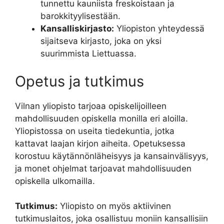
tunnettu kauniista freskoistaan ja
barokkityylisestään.
Kansalliskirjasto:
Yliopiston yhteydessä
sijaitseva kirjasto, joka on yksi
suurimmista Liettuassa.
Opetus ja tutkimus
Vilnan yliopisto tarjoaa opiskelijoilleen
mahdollisuuden opiskella monilla eri aloilla.
Yliopistossa on useita tiedekuntia, jotka
kattavat laajan kirjon aiheita. Opetuksessa
korostuu käytännönläheisyys ja kansainvälisyys,
ja monet ohjelmat tarjoavat mahdollisuuden
opiskella ulkomailla.
Tutkimus:
Yliopisto on myös aktiivinen
tutkimuslaitos, joka osallistuu moniin kansallisiin