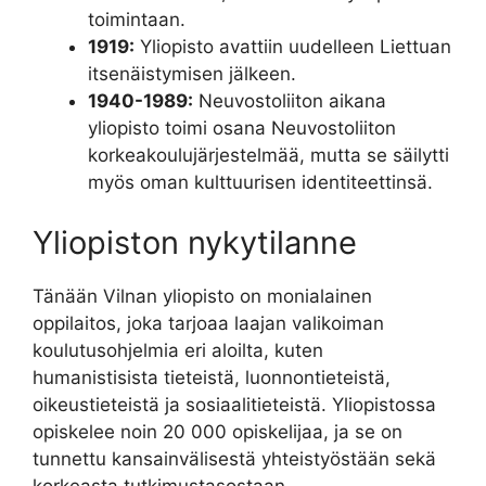
toimintaan.
1919:
Yliopisto avattiin uudelleen Liettuan
itsenäistymisen jälkeen.
1940-1989:
Neuvostoliiton aikana
yliopisto toimi osana Neuvostoliiton
korkeakoulujärjestelmää, mutta se säilytti
myös oman kulttuurisen identiteettinsä.
Yliopiston nykytilanne
Tänään Vilnan yliopisto on monialainen
oppilaitos, joka tarjoaa laajan valikoiman
koulutusohjelmia eri aloilta, kuten
humanistisista tieteistä, luonnontieteistä,
oikeustieteistä ja sosiaalitieteistä. Yliopistossa
opiskelee noin 20 000 opiskelijaa, ja se on
tunnettu kansainvälisestä yhteistyöstään sekä
korkeasta tutkimustasostaan.