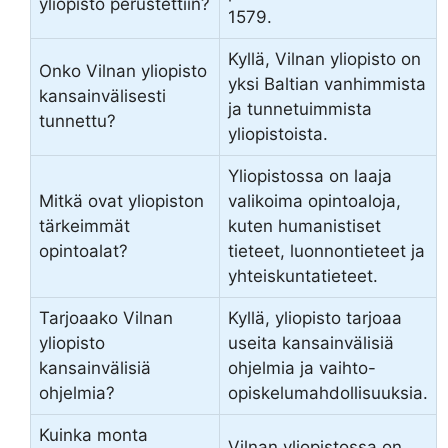
yliopisto perustettiin?
1579.
Kyllä, Vilnan yliopisto on
Onko Vilnan yliopisto
yksi Baltian vanhimmista
kansainvälisesti
ja tunnetuimmista
tunnettu?
yliopistoista.
Yliopistossa on laaja
Mitkä ovat yliopiston
valikoima opintoaloja,
tärkeimmät
kuten humanistiset
opintoalat?
tieteet, luonnontieteet ja
yhteiskuntatieteet.
Tarjoaako Vilnan
Kyllä, yliopisto tarjoaa
yliopisto
useita kansainvälisiä
kansainvälisiä
ohjelmia ja vaihto-
ohjelmia?
opiskelumahdollisuuksia.
Kuinka monta
Vilnan yliopistossa on