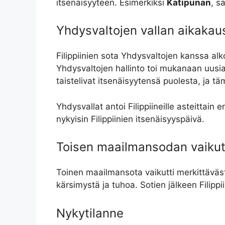
itsenäisyyteen. Esimerkiksi
Katipunan
, s
Yhdysvaltojen vallan aikakau
Filippiinien sota Yhdysvaltojen kanssa al
Yhdysvaltojen hallinto toi mukanaan uusia 
taistelivat itsenäisyytensä puolesta, ja t
Yhdysvallat antoi Filippiineille asteittain
nykyisin Filippiinien itsenäisyyspäivä.
Toisen maailmansodan vaiku
Toinen maailmansota vaikutti merkittävästi
kärsimystä ja tuhoa. Sotien jälkeen Filippi
Nykytilanne