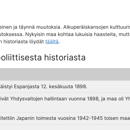
aiheinen ja täynnä muutoksia. Alkuperäiskansojen kulttuuri
uutoksessa. Nykyisin maa kohtaa lukuisia haasteita, mutt
en historiasta löydät
täältä
.
oliittisesta historiasta
enäistyi Espanjasta 12. kesäkuuta 1898.
irtyivät Yhdysvaltojen hallintaan vuonna 1898, ja maa ol
ehitettiin Japanin toimesta vuosina 1942-1945 toisen m