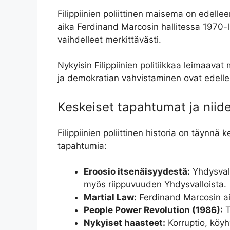
Filippiinien poliittinen maisema on edell
aika Ferdinand Marcosin hallitessa 1970-luv
vaihdelleet merkittävästi.
Nykyisin Filippiinien politiikkaa leimaav
ja demokratian vahvistaminen ovat edelle
Keskeiset tapahtumat ja niid
Filippiinien poliittinen historia on täynn
tapahtumia:
Eroosio itsenäisyydestä:
Yhdysvalt
myös riippuvuuden Yhdysvalloista.
Martial Law:
Ferdinand Marcosin aika
People Power Revolution (1986):
T
Nykyiset haasteet:
Korruptio, köyhy