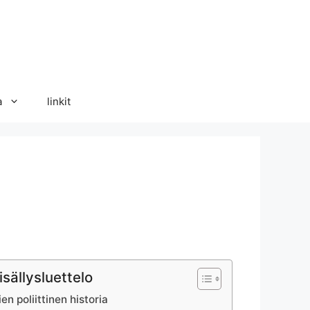
a
linkit
isällysluettelo
nien poliittinen historia