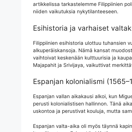
artikkelissa tarkastelemme Filippiinien pol
niiden vaikutuksia nykytilanteeseen.
Esihistoria ja varhaiset valta
Filippiinien esihistoria ulottuu tuhansien v
alkuperäiskansoja. Nämä kansat muodostiv
vaihtoivat keskenään kulttuurisia ja kaupal
Majapahit ja Srivijaya, vaikuttivat merkittävä
Espanjan kolonialismi (1565–
Espanjan vallan aikakausi alkoi, kun Migu
perusti kolonialistisen hallinnon. Tänä aika
uskontoa ja perustivat kouluja, mutta sama
Espanjan valta-aika oli myös täynnä kapin