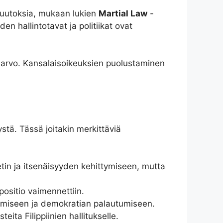
 muutoksia, mukaan lukien
Martial Law
-
en hallintotavat ja politiikat ovat
a-arvo. Kansalaisoikeuksien puolustaminen
stä. Tässä joitakin merkittäviä
eetin ja itsenäisyyden kehittymiseen, mutta
positio vaimennettiin.
miseen ja demokratian palautumiseen.
ita Filippiinien hallitukselle.