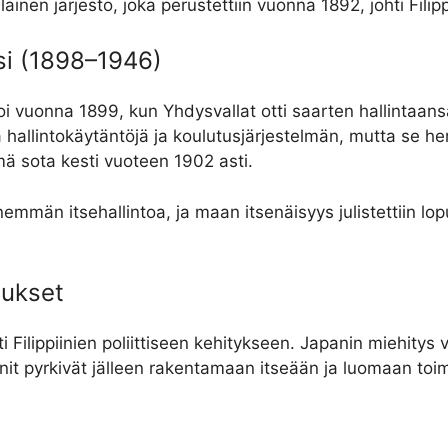
alainen järjestö, joka perustettiin vuonna 1892, johti Filip
si (1898–1946)
koi vuonna 1899, kun Yhdysvallat otti saarten hallintaa
hallintokäytäntöjä ja koulutusjärjestelmän, mutta se herät
ämä sota kesti vuoteen 1902 asti.
 enemmän itsehallintoa, ja maan itsenäisyys julistettiin 
tukset
 Filippiinien poliittiseen kehitykseen. Japanin miehitys
init pyrkivät jälleen rakentamaan itseään ja luomaan toim