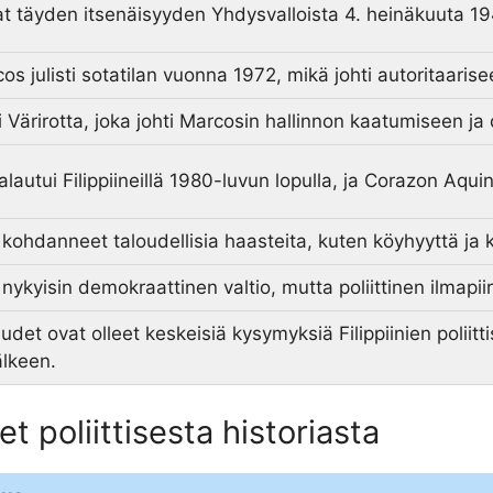
ivat täyden itsenäisyyden Yhdysvalloista 4. heinäkuuta 1
os julisti sotatilan vuonna 1972, mikä johti autoritaarise
 Värirotta, joka johti Marcosin hallinnon kaatumiseen ja
autui Filippiineillä 1980-luvun lopulla, ja Corazon Aquino
t kohdanneet taloudellisia haasteita, kuten köyhyyttä ja 
t nykyisin demokraattinen valtio, mutta poliittinen ilmapi
det ovat olleet keskeisiä kysymyksiä Filippiinien poliitti
älkeen.
 poliittisesta historiasta