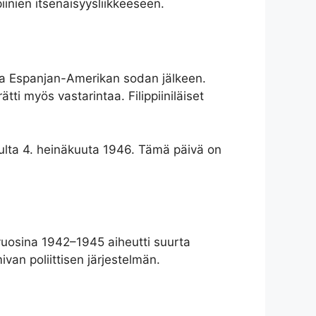
piinien itsenäisyysliikkeeseen.
nsa Espanjan-Amerikan sodan jälkeen.
ti myös vastarintaa. Filippiiniläiset
lopulta 4. heinäkuuta 1946. Tämä päivä on
 vuosina 1942–1945 aiheutti suurta
ivan poliittisen järjestelmän.