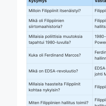
Kysymys
Vast
Milloin Filippiinit itsenäistyi?
Filipp
Mikä oli Filippiinien
Filipp
siirtomaahistoria?
hallit
Millaisia poliittisia muutoksia
1980-l
tapahtui 1980-luvulla?
Power
Ferdin
Kuka oli Ferdinand Marcos?
hallin
EDSA-
Mikä on EDSA-revoluutio?
johti
Millaisia haasteita Filippiinit
Filipp
kohtaa nykyisin?
Filipp
Miten Filippiinien hallitus toimii?
hallit