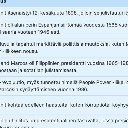
aus
iinit itsenäistyi 12. kesäkuuta 1898, jolloin se julistautui
iinit oli alun perin Espanjan siirtomaa vuodesta 1565 vu
si saaria vuoteen 1946 asti.
uvulla tapahtui merkittäviä poliittisia muutoksia, kute
 -liikkeen nousu.
and Marcos oli Filippiinien presidentti vuosina 1965–198
nostaan ja sotatilan julistamisesta.
revoluutio, myös tunnettu nimellä People Power -liike,
 Marcosin syrjäyttämiseen vuonna 1986.
iinit kohtaa edelleen haasteita, kuten korruptiota, köyhyy
iinien hallitus on presidentiaalinen tasavalta, jossa pres
uksen johtajana.