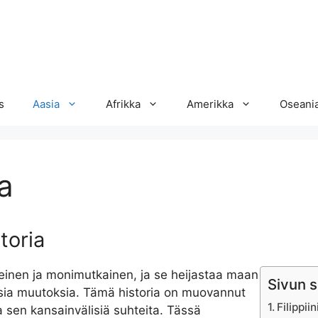
s
Aasia
Afrikka
Amerikka
Oseani
ia
storia
aiheinen ja monimutkainen, ja se heijastaa maan
Sivun s
llisia muutoksia. Tämä historia on muovannut
Filippii
ja sen kansainvälisiä suhteita. Tässä