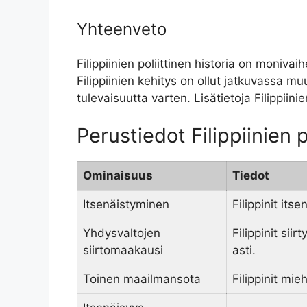
Yhteenveto
Filippiinien poliittinen historia on moniv
Filippiinien kehitys on ollut jatkuvassa m
tulevaisuutta varten. Lisätietoja Filippiini
Perustiedot Filippiinien p
Ominaisuus
Tiedot
Itsenäistyminen
Filippinit its
Yhdysvaltojen
Filippinit si
siirtomaakausi
asti.
Toinen maailmansota
Filippinit mi