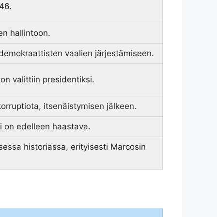
946.
en hallintoon.
 demokraattisten vaalien järjestämiseen.
n valittiin presidentiksi.
korruptiota, itsenäistymisen jälkeen.
iri on edelleen haastava.
sessa historiassa, erityisesti Marcosin