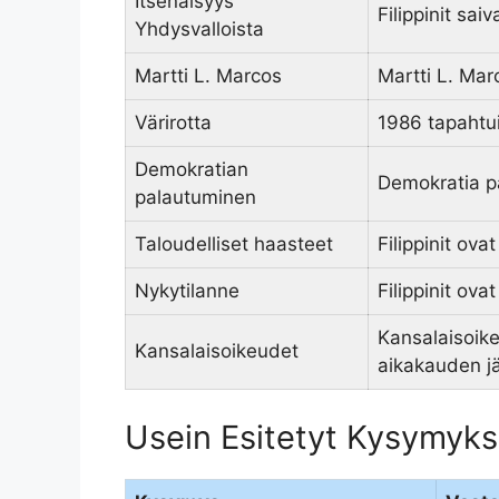
Itsenäisyys
Filippinit sa
Yhdysvalloista
Martti L. Marcos
Martti L. Marc
Värirotta
1986 tapahtui
Demokratian
Demokratia pal
palautuminen
Taloudelliset haasteet
Filippinit ova
Nykytilanne
Filippinit ova
Kansalaisoikeu
Kansalaisoikeudet
aikakauden j
Usein Esitetyt Kysymykset