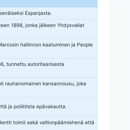
 itsenäiseksi Espanjasta.
oteen 1898, jonka jälkeen Yhdysvallat
n Marcosin hallinnon kaatuminen ja People
6, tunnettu autoritaarisesta
 oli rauhanomainen kansannousu, joka
ttä ja poliittista epävakautta.
identti toimii sekä valtionpäämiehenä että