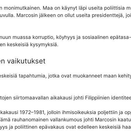
een monimutkainen. Maa on käynyt läpi useita poliittisia
ulla. Marcosin jälkeen on ollut useita presidenttejä, joid
at muun muassa korruptio, köyhyys ja sosiaalinen epätas
en keskeisiä kysymyksiä.
en vaikutukset
ä keskeisiä tapahtumia, jotka ovat muokanneet maan kehity
ojen siirtomaavallan aikakausi johti Filippiinien identit
kausi 1972–1981, jolloin ihmisoikeuksia poljettiin ja op
ämä rauhanomainen vallankumous johti Marcosin kaatu
ys ja poliittinen epävakaus ovat edelleen keskeisiä haaste