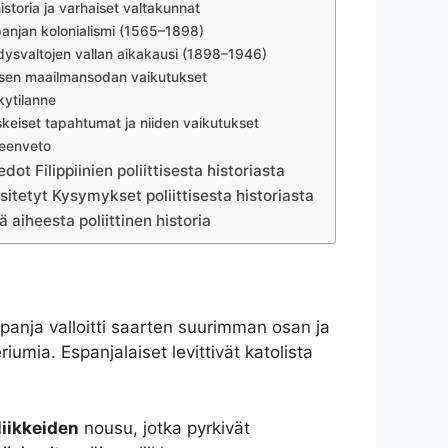
istoria ja varhaiset valtakunnat
anjan kolonialismi (1565–1898)
ysvaltojen vallan aikakausi (1898–1946)
isen maailmansodan vaikutukset
ytilanne
keiset tapahtumat ja niiden vaikutukset
eenveto
dot Filippiinien poliittisesta historiasta
sitetyt Kysymykset poliittisesta historiasta
ä aiheesta poliittinen historia
spanja valloitti saarten suurimman osan ja
riumia. Espanjalaiset levittivät katolista
liikkeiden
nousu, jotka pyrkivät