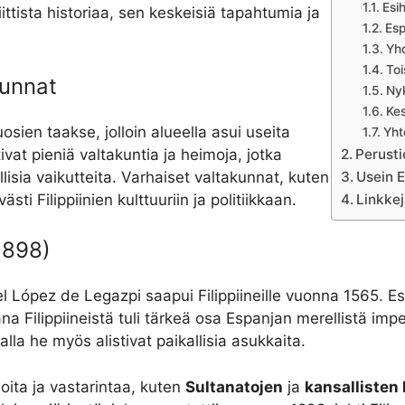
Esih
iittista historiaa, sen keskeisiä tapahtumia ja
Esp
Yhd
To
kunnat
Nyk
Kes
uosien taakse, jolloin alueella asui useita
Yht
at pieniä valtakuntia ja heimoja, jotka
Perustie
lisia vaikutteita. Varhaiset valtakunnat, kuten
Usein E
sti Filippiinien kulttuuriin ja politiikkaan.
Linkkej
1898)
el López de Legazpi saapui Filippiineille vuonna 1565. E
na Filippiineistä tuli tärkeä osa Espanjan merellistä impe
lla he myös alistivat paikallisia asukkaita.
oita ja vastarintaa, kuten
Sultanatojen
ja
kansallisten 