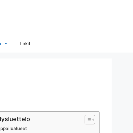
a
linkit
lysluettelo
ppailualueet