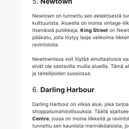
5.
Newtown
Newtown on tunnettu sen eklektisestä tu
kulttuurista. Alueella on monia vintage-liik
itsenäisiä putiikkeja.
King Street
on Newt
pääkatu, jolta löytyy laaja valikoima liikkei
ravintoloita.
Newtownissa voit löytää ainutlaatuisia vaa
eivät ole saatavilla muilla alueilla. Tämä a
ja taiteilijoiden suosiossa.
6.
Darling Harbour
Darling Harbour on vilkas alue, joka tarjo
shoppailumahdollisuuksia. Täällä sijaitse
Centre
, jossa on monia liikkeitä ja ravint
tunnettu sen kauniista merinäköaloista, jo