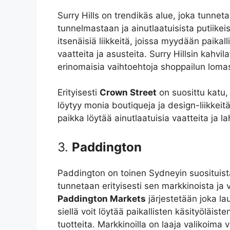
Surry Hills on trendikäs alue, joka tunne
tunnelmastaan ja ainutlaatuisista putiikei
itsenäisiä liikkeitä, joissa myydään paikall
vaatteita ja asusteita. Surry Hillsin kahvil
erinomaisia vaihtoehtoja shoppailun loma
Erityisesti
Crown Street
on suosittu katu, 
löytyy monia boutiqueja ja design-liikkeit
paikka löytää ainutlaatuisia vaatteita ja la
3.
Paddington
Paddington on toinen Sydneyin suosituista
tunnetaan erityisesti sen markkinoista ja v
Paddington Markets
järjestetään joka lau
siellä voit löytää paikallisten käsityöläiste
tuotteita. Markkinoilla on laaja valikoima v