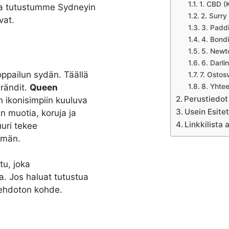
1. CBD (
issa tutustumme Sydneyin
2. Surry 
vat.
3. Padd
4. Bondi
5. New
6. Darli
oppailun sydän. Täällä
7. Ostos
brändit.
Queen
8. Yhte
Perustiedot
 ikonisimpiin kuuluva
Usein Esite
n muotia, koruja ja
Linkkilista 
uuri tekee
mmän.
tu, joka
ita. Jos haluat tutustua
 ehdoton kohde.