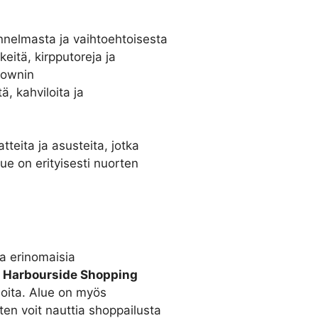
nnelmasta ja vaihtoehtoisesta
keitä, kirpputoreja ja
ownin
tä, kahviloita ja
tteita ja asusteita, jotka
lue on erityisesti nuorten
aa erinomaisia
e
Harbourside Shopping
oloita. Alue on myös
ten voit nauttia shoppailusta