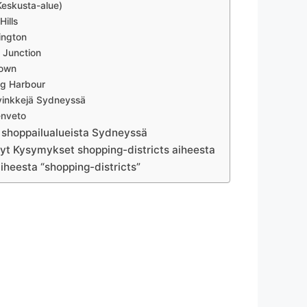
Keskusta-alue)
Hills
ington
 Junction
town
ng Harbour
vinkkejä Sydneyssä
enveto
 shoppailualueista Sydneyssä
tyt Kysymykset shopping-districts aiheesta
aiheesta “shopping-districts”