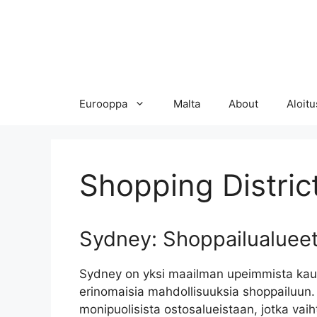
Eurooppa
Malta
About
Aloitu
Shopping Distric
Sydney: Shoppailualuee
Sydney on yksi maailman upeimmista kaup
erinomaisia mahdollisuuksia shoppailuun.
monipuolisista ostosalueistaan, jotka vaiht