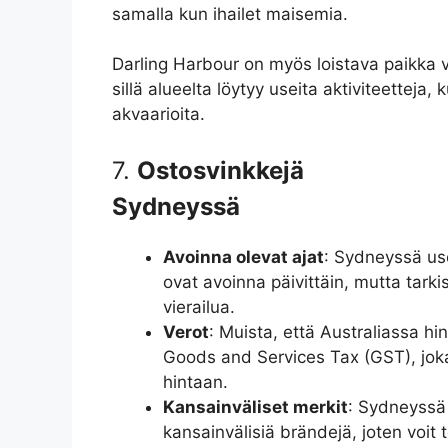
samalla kun ihailet maisemia.
Darling Harbour on myös loistava paikka 
sillä alueelta löytyy useita aktiviteetteja,
akvaarioita.
7.
Ostosvinkkejä
Sydneyssä
Avoinna olevat ajat
: Sydneyssä us
ovat avoinna päivittäin, mutta tarki
vierailua.
Verot
: Muista, että Australiassa hi
Goods and Services Tax (GST), jok
hintaan.
Kansainväliset merkit
: Sydneyssä 
kansainvälisiä brändejä, joten voit 