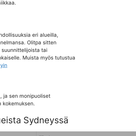
iikkaa.
llisuuksia eri alueilla,
nnelmansa. Olitpa sitten
suunnittelijoista tai
okaiselle. Muista myös tutustua
yin
i, ja sen monipuoliset
an kokemuksen.
ueista Sydneyssä