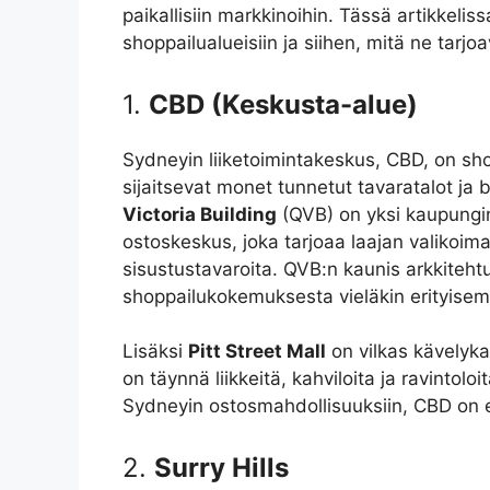
paikallisiin markkinoihin. Tässä artikkel
shoppailualueisiin ja siihen, mitä ne tarjoa
1.
CBD (Keskusta-alue)
Sydneyin liiketoimintakeskus, CBD, on sh
sijaitsevat monet tunnetut tavaratalot ja 
Victoria Building
(QVB) on yksi kaupungin
ostoskeskus, joka tarjoaa laajan valikoima
sisustustavaroita. QVB:n kaunis arkkiteht
shoppailukokemuksesta vieläkin erityise
Lisäksi
Pitt Street Mall
on vilkas kävelyka
on täynnä liikkeitä, kahviloita ja ravintolo
Sydneyin ostosmahdollisuuksiin, CBD on
2.
Surry Hills