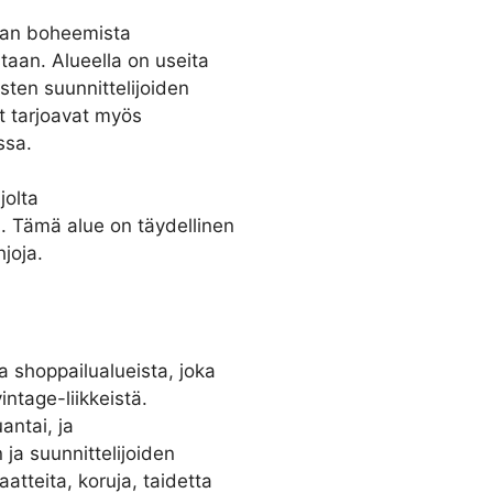
taan boheemista
staan. Alueella on useita
isten suunnittelijoiden
at tarjoavat myös
ssa.
jolta
ä. Tämä alue on täydellinen
hjoja.
 shoppailualueista, joka
intage-liikkeistä.
antai, ja
n ja suunnittelijoiden
aatteita, koruja, taidetta