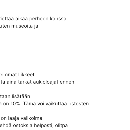
viettää aikaa perheen kanssa,
 kuten museoita ja
eimmat liikkeet
sta aina tarkat aukioloajat ennen
ntaan lisätään
a on 10%. Tämä voi vaikuttaa ostosten
on laaja valikoima
tehdä ostoksia helposti, olitpa