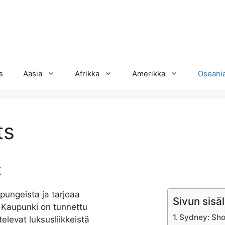
s
Aasia
Afrikka
Amerikka
Oseani
ts
t
ungeista ja tarjoaa
Sivun sisäl
 Kaupunki on tunnettu
Sydney: Sho
elevat luksusliikkeistä