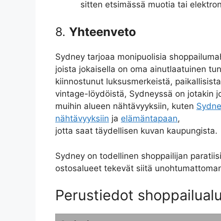
sitten etsimässä muotia tai elektron
8.
Yhteenveto
Sydney tarjoaa monipuolisia shoppailumahdo
joista jokaisella on oma ainutlaatuinen tu
kiinnostunut luksusmerkeistä, paikallisista 
vintage-löydöistä, Sydneyssä on jotakin j
muihin alueen nähtävyyksiin, kuten
Sydne
nähtävyyksiin
ja
elämäntapaan
,
jotta saat täydellisen kuvan kaupungista.
Sydney on todellinen shoppailijan paratiis
ostosalueet tekevät siitä unohtumattom
Perustiedot shoppailual