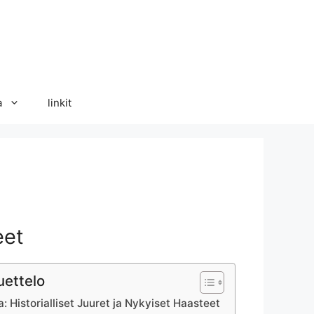
a
linkit
eet
uettelo
 Historialliset Juuret ja Nykyiset Haasteet