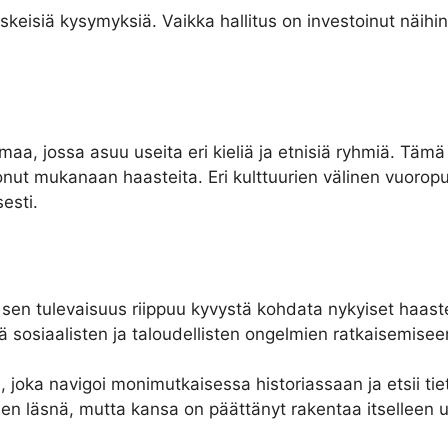
eisiä kysymyksiä. Vaikka hallitus on investoinut näihin a
maa, jossa asuu useita eri kieliä ja etnisiä ryhmiä. Tä
nut mukanaan haasteita. Eri kulttuurien välinen vuoropu
esti.
sen tulevaisuus riippuu kyvystä kohdata nykyiset haaste
 sosiaalisten ja taloudellisten ongelmien ratkaisemisee
 joka navigoi monimutkaisessa historiassaan ja etsii ti
een läsnä, mutta kansa on päättänyt rakentaa itselleen