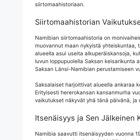
siirtomaahistoriaan.
Siirtomaahistorian Vaikutuks
Namibian siirtomaahistoria on monivaihei
muovannut maan nykyistä yhteiskuntaa, tal
alueella asui useita alkuperäiskansoja, k
luvun loppupuolella Saksan keisarikunta al
Saksan Länsi-Namibian perustamiseen v
Saksalaiset harjoittivat alueella ankaraa 
Erityisesti hererokansan kansanmurha vuo
vaikutukset näkyvät yhä tänä päivänä, ja 
Itsenäisyys ja Sen Jälkeinen 
Namibia saavutti itsenäisyyden vuonna 19