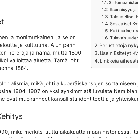
Siirtomaahisto
Itsenäisyys ja
Taloudelliset
et
Sosiaaliset K
Kulttuurinen 
nen ja monimutkainen, ja se on
Tulevaisuude
outta ja kulttuuria. Alun perin
Perustietoja nyk
uten hereroja ja nama, mutta 1800-
Usein Esitetyt 
koi valloittaa aluetta. Tämä johti
Linkkejä aihees
uonna 1884.
kolonialismia, mikä johti alkuperäiskansojen sortamiseen
sina 1904-1907 on yksi synkimmistä luvuista Namibian 
ne ovat muokanneet kansallista identiteettiä ja yhteisku
Kehitys
90, mikä merkitsi uutta aikakautta maan historiassa. I