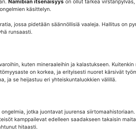
aan.
Namibian itsenäisyys
on ollut tärkeä virstanpylväs
 ongelmien käsittelyn.
ia, jossa pidetään säännöllisiä vaaleja. Hallitus on p
yhä runsaasti.
roihin, kuten mineraaleihin ja kalastukseen. Kuitenkin maa
ttömyysaste on korkea, ja erityisesti nuoret kärsivät ty
 ja se heijastuu eri yhteiskuntaluokkien välillä.
 ongelmia, jotka juontavat juurensa siirtomaahistoriaan
eisöt kamppailevat edelleen saadakseen takaisin maitaa
htunut hitaasti.