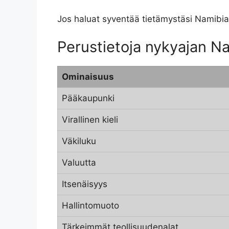
Jos haluat syventää tietämystäsi Namibia
Perustietoja nykyajan N
Ominaisuus
Pääkaupunki
Virallinen kieli
Väkiluku
Valuutta
Itsenäisyys
Hallintomuoto
Tärkeimmät teollisuudenalat