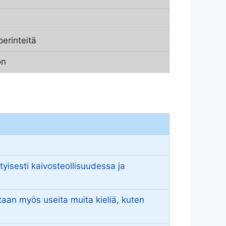
perinteitä
on
tyisesti kaivosteollisuudessa ja
taan myös useita muita kieliä, kuten