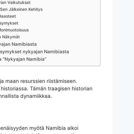
rian Vaikutukset
 Sen Jälkeinen Kehitys
 Haasteet
ysymykset
Monimuotoisuus
n Näkymät
yajan Namibiasta
Kysymykset nykyajan Namibiasta
ta “Nykyajan Namibia”
 ja maan resurssien riistämiseen.
historiassa. Tämän traagisen historian
nnallista dynamiikkaa.
tsenäisyyden myötä Namibia alkoi