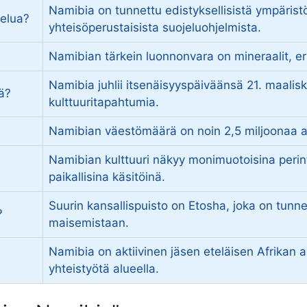
Namibia on tunnettu edistyksellisistä ympärist
jelua?
yhteisöperustaisista suojeluohjelmista.
Namibian tärkein luonnonvara on mineraalit, erit
Namibia juhlii itsenäisyyspäiväänsä 21. maalisku
ä?
kulttuuritapahtumia.
Namibian väestömäärä on noin 2,5 miljoonaa 
Namibian kulttuuri näkyy monimuotoisina perint
paikallisina käsitöinä.
Suurin kansallispuisto on Etosha, joka on tunnet
?
maisemistaan.
Namibia on aktiivinen jäsen eteläisen Afrikan a
yhteistyötä alueella.