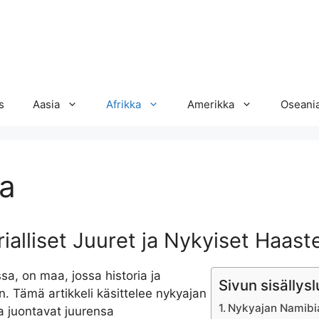
s
Aasia
Afrikka
Amerikka
Oseani
a
ialliset Juuret ja Nykyiset Haast
sa, on maa, jossa historia ja
Sivun sisällysl
n. Tämä artikkeli käsittelee nykyajan
Nykyajan Namibia:
a juontavat juurensa