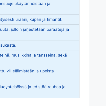
önsuojelukäytännöistään ja
yisesti uraani, kupari ja timantit.
uta, jolloin järjestetään paraateja ja
asukasta.
einä, musiikkina ja tansseina, sekä
tu villieläimistään ja upeista
lueyhteisöissä ja edistää rauhaa ja