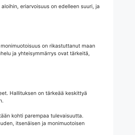
loihin, eriarvoisuus on edelleen suuri, ja
mä monimuotoisuus on rikastuttanut maan
helu ja yhteisymmärrys ovat tärkeitä,
et. Hallituksen on tärkeää keskittyä
n.
etään kohti parempaa tulevaisuutta.
 uuden, itsenäisen ja monimuotoisen