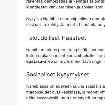
rakentaa demokratiaa ja kehittää taloutt
identiteetin vahvistamisen ja sosiaalisten
Nykyisin Namibia on monipuolinen demokrat
sosiaalista kehitystä, mutta haasteita on 
Taloudelliset Haasteet
Namibian talous perustuu pitkälti luonnonva
kuten raaka-ainehintojen vaihteluille. Työ
epätasa-arvo
on myös merkittävä ongelma,
Sosiaaliset Kysymykset
Namibiassa on edelleen suuria sosiaalisia
maaoikeudet ovat keskiössä, ja monet yht
näitä kysymyksiä, mutta edistystä on tapa