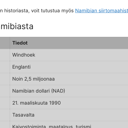
n historiasta, voit tutustua myös
Namibian siirtomaahis
amibiasta
Tiedot
Windhoek
Englanti
Noin 2,5 miljoonaa
Namibian dollari (NAD)
21. maaliskuuta 1990
Tasavalta
Kaivostoiminta, maatalous, turismi