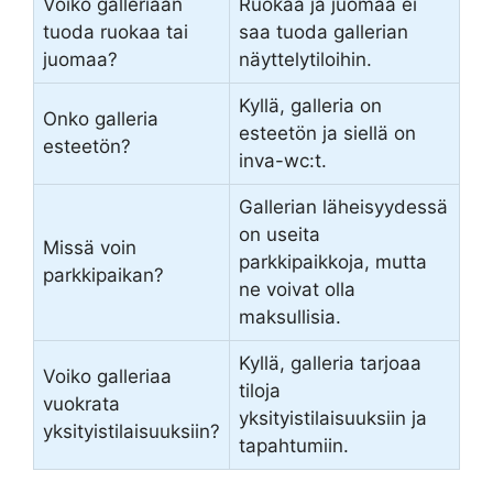
Voiko galleriaan
Ruokaa ja juomaa ei
tuoda ruokaa tai
saa tuoda gallerian
juomaa?
näyttelytiloihin.
Kyllä, galleria on
Onko galleria
esteetön ja siellä on
esteetön?
inva-wc:t.
Gallerian läheisyydessä
on useita
Missä voin
parkkipaikkoja, mutta
parkkipaikan?
ne voivat olla
maksullisia.
Kyllä, galleria tarjoaa
Voiko galleriaa
tiloja
vuokrata
yksityistilaisuuksiin ja
yksityistilaisuuksiin?
tapahtumiin.