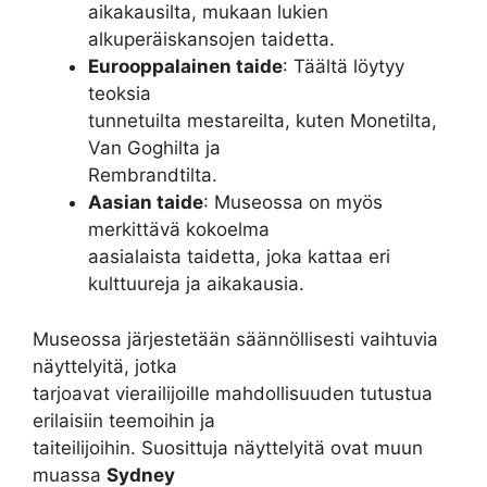
aikakausilta, mukaan lukien
alkuperäiskansojen taidetta.
Eurooppalainen taide
: Täältä löytyy
teoksia
tunnetuilta mestareilta, kuten Monetilta,
Van Goghilta ja
Rembrandtilta.
Aasian taide
: Museossa on myös
merkittävä kokoelma
aasialaista taidetta, joka kattaa eri
kulttuureja ja aikakausia.
Museossa järjestetään säännöllisesti vaihtuvia
näyttelyitä, jotka
tarjoavat vierailijoille mahdollisuuden tutustua
erilaisiin teemoihin ja
taiteilijoihin. Suosittuja näyttelyitä ovat muun
muassa
Sydney