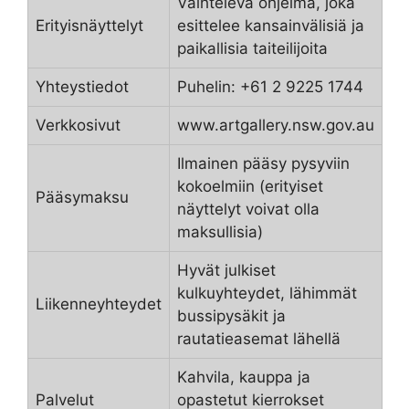
Vaihteleva ohjelma, joka
Erityisnäyttelyt
esittelee kansainvälisiä ja
paikallisia taiteilijoita
Yhteystiedot
Puhelin: +61 2 9225 1744
Verkkosivut
www.artgallery.nsw.gov.au
Ilmainen pääsy pysyviin
kokoelmiin (erityiset
Pääsymaksu
näyttelyt voivat olla
maksullisia)
Hyvät julkiset
kulkuyhteydet, lähimmät
Liikenneyhteydet
bussipysäkit ja
rautatieasemat lähellä
Kahvila, kauppa ja
Palvelut
opastetut kierrokset