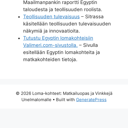
Maailmanpankin raportti Egyptin
taloudesta ja teollisuuden roolista.
Teollisuuden tulevaisuus
– Sitrassa
käsitellään teollisuuden tulevaisuuden
näkymiä ja innovaatioita.
Tutustu Egyptin lomakohteisiin
Valimeri.com-sivustolla.
– Sivulla
esitellään Egyptin lomakohteita ja
matkakohteiden tietoja.
© 2026 Loma-kohteet: Matkailuopas ja Vinkkejä
Unelmalomalle
• Built with
GeneratePress