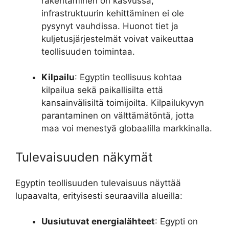
rakentaminen on kasvussa,
infrastruktuurin kehittäminen ei ole
pysynyt vauhdissa. Huonot tiet ja
kuljetusjärjestelmät voivat vaikeuttaa
teollisuuden toimintaa.
Kilpailu
: Egyptin teollisuus kohtaa
kilpailua sekä paikallisilta että
kansainvälisiltä toimijoilta. Kilpailukyvyn
parantaminen on välttämätöntä, jotta
maa voi menestyä globaalilla markkinalla.
Tulevaisuuden näkymät
Egyptin teollisuuden tulevaisuus näyttää
lupaavalta, erityisesti seuraavilla alueilla:
Uusiutuvat energialähteet
: Egypti on