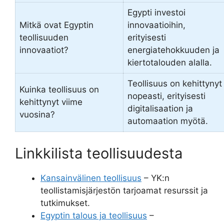
Egypti investoi
Mitkä ovat Egyptin
innovaatioihin,
teollisuuden
erityisesti
innovaatiot?
energiatehokkuuden ja
kiertotalouden alalla.
Teollisuus on kehittynyt
Kuinka teollisuus on
nopeasti, erityisesti
kehittynyt viime
digitalisaation ja
vuosina?
automaation myötä.
Linkkilista teollisuudesta
Kansainvälinen teollisuus
– YK:n
teollistamisjärjestön tarjoamat resurssit ja
tutkimukset.
Egyptin talous ja teollisuus
–