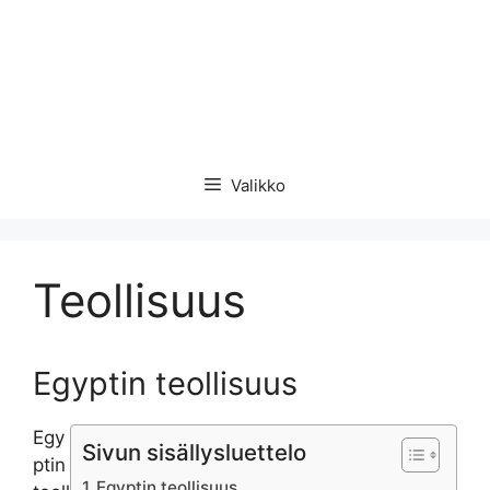
Valikko
Teollisuus
Egyptin teollisuus
Egy
Sivun sisällysluettelo
ptin
Egyptin teollisuus