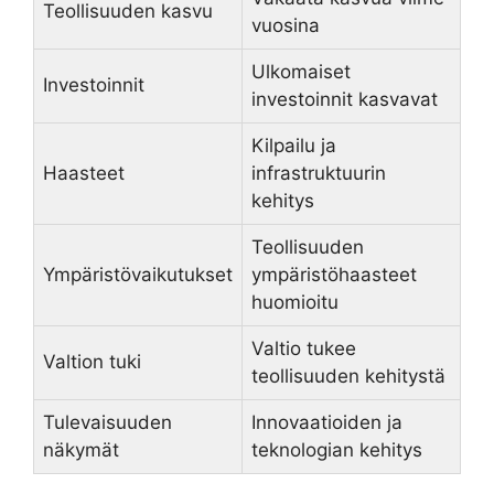
Teollisuuden kasvu
vuosina
Ulkomaiset
Investoinnit
investoinnit kasvavat
Kilpailu ja
Haasteet
infrastruktuurin
kehitys
Teollisuuden
Ympäristövaikutukset
ympäristöhaasteet
huomioitu
Valtio tukee
Valtion tuki
teollisuuden kehitystä
Tulevaisuuden
Innovaatioiden ja
näkymät
teknologian kehitys