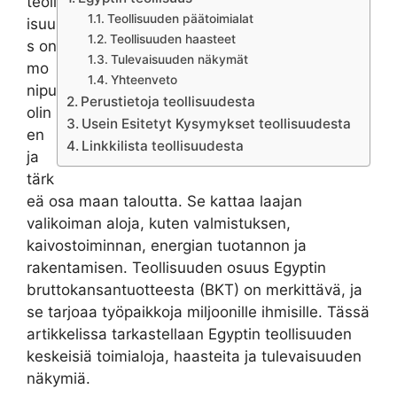
teoll
Teollisuuden päätoimialat
isuu
Teollisuuden haasteet
s on
Tulevaisuuden näkymät
mo
Yhteenveto
nipu
Perustietoja teollisuudesta
olin
Usein Esitetyt Kysymykset teollisuudesta
en
Linkkilista teollisuudesta
ja
tärk
eä osa maan taloutta. Se kattaa laajan
valikoiman aloja, kuten valmistuksen,
kaivostoiminnan, energian tuotannon ja
rakentamisen. Teollisuuden osuus Egyptin
bruttokansantuotteesta (BKT) on merkittävä, ja
se tarjoaa työpaikkoja miljoonille ihmisille. Tässä
artikkelissa tarkastellaan Egyptin teollisuuden
keskeisiä toimialoja, haasteita ja tulevaisuuden
näkymiä.