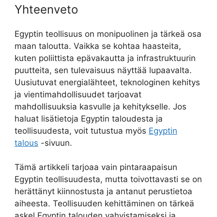
Yhteenveto
Egyptin teollisuus on monipuolinen ja tärkeä osa
maan taloutta. Vaikka se kohtaa haasteita,
kuten poliittista epävakautta ja infrastruktuurin
puutteita, sen tulevaisuus näyttää lupaavalta.
Uusiutuvat energialähteet, teknologinen kehitys
ja vientimahdollisuudet tarjoavat
mahdollisuuksia kasvulle ja kehitykselle. Jos
haluat lisätietoja Egyptin taloudesta ja
teollisuudesta, voit tutustua myös
Egyptin
talous
-sivuun.
Tämä artikkeli tarjoaa vain pintaraapaisun
Egyptin teollisuudesta, mutta toivottavasti se on
herättänyt kiinnostusta ja antanut perustietoa
aiheesta. Teollisuuden kehittäminen on tärkeä
askel Egyptin talouden vahvistamiseksi ja