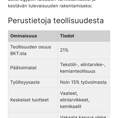
kestävän tulevaisuuden rakentamiseksi.
Perustietoja teollisuudesta
Ominaisuus
Tiedot
Teollisuuden osuus
21%
BKT:sta
Tekstiili-, elintarvike-,
Päätoimialat
kemianteollisuus
Työllisyysaste
Noin 15% työvoimasta
Vaateet,
Keskeiset tuotteet
elintarvikkeet,
kemikaalit
Vakaata kasvua viime