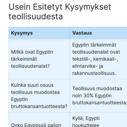
Usein Esitetyt Kysymykset
teollisuudesta
Kysymys
Vastaus
Egyptin tärkeimmät
Mitkä ovat Egyptin
teollisuudenalat ovat
tärkeimmät
tekstiili-, kemikaali-,
teollisuudenalat?
elintarvike- ja
rakennusteollisuus.
Kuinka suuri osuus
Teollisuus muodostaa
teollisuus muodostaa
noin 30% Egyptin
Egyptin
bruttokansantuotteesta
bruttokansantuotteesta?
Kyllä, Egypti
Onko Egyptissä paljon
houkuttelee