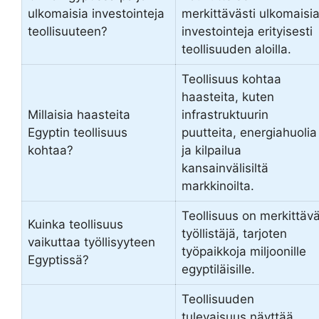
ulkomaisia investointeja
merkittävästi ulkomaisi
teollisuuteen?
investointeja erityisesti
teollisuuden aloilla.
Teollisuus kohtaa
haasteita, kuten
Millaisia haasteita
infrastruktuurin
Egyptin teollisuus
puutteita, energiahuolia
kohtaa?
ja kilpailua
kansainvälisiltä
markkinoilta.
Teollisuus on merkittäv
Kuinka teollisuus
työllistäjä, tarjoten
vaikuttaa työllisyyteen
työpaikkoja miljoonille
Egyptissä?
egyptiläisille.
Teollisuuden
tulevaisuus näyttää