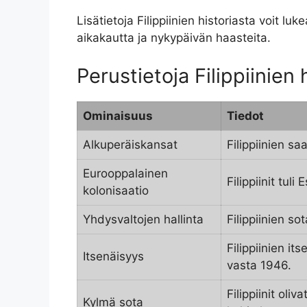
Lisätietoja Filippiinien historiasta voit lu
aikakautta ja nykypäivän haasteita.
Perustietoja Filippiinien
Ominaisuus
Tiedot
Alkuperäiskansat
Filippiinien sa
Eurooppalainen
Filippiinit tul
kolonisaatio
Yhdysvaltojen hallinta
Filippiinien s
Filippiinien it
Itsenäisyys
vasta 1946.
Filippiinit oli
Kylmä sota