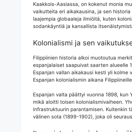
Kaakkois-Aasiassa, on kokenut monia muu
vaikutteita eri aikakausina, ja sen historia
laajempia globaaleja ilmiöitä, kuten koloni
sodankäyntiä ja kansallista itsenäistymist
Kolonialismi ja sen vaikutuks
Filippiinien historia alkoi muotoutua merki
espanjalaiset saapuivat saarten alueelle 1
Espanjan vallan aikakausi kesti yli kolme v
Espanjan kolonialismin aikana Filippiineil
Espanjan valta päättyi vuonna 1898, kun Yh
mikä aloitti toisen kolonialismivaiheen. 
infrastruktuurin parantamisen. Kuitenkin t
välinen sota (1899-1902), joka oli seurau