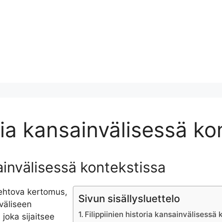
oria kansainvälisessä ko
sainvälisessä kontekstissa
kiehtova kertomus,
Sivun sisällysluettelo
väliseen
Filippiinien historia kansainvälisessä
 joka sijaitsee