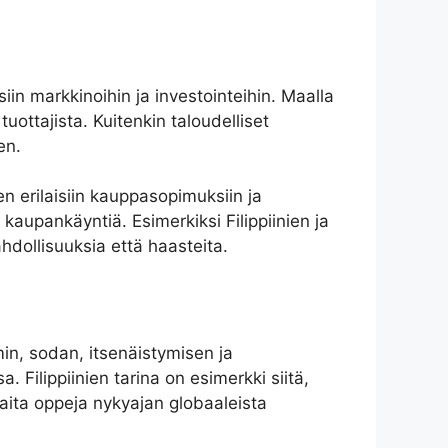
siin markkinoihin ja investointeihin. Maalla
ottajista. Kuitenkin taloudelliset
en.
en erilaisiin kauppasopimuksiin ja
aupankäyntiä. Esimerkiksi Filippiinien ja
dollisuuksia että haasteita.
min, sodan, itsenäistymisen ja
ilippiinien tarina on esimerkki siitä,
kkaita oppeja nykyajan globaaleista