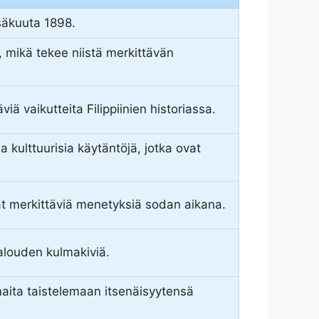
esäkuuta 1898.
sa, mikä tekee niistä merkittävän
iä vaikutteita Filippiinien historiassa.
a kulttuurisia käytäntöjä, jotka ovat
sivät merkittäviä menetyksiä sodan aikana.
talouden kulmakiviä.
 maita taistelemaan itsenäisyytensä