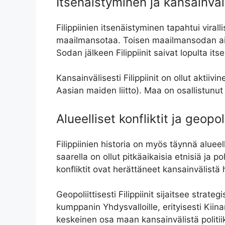
Itsenaistyminen ja kansainvä
Filippiinien itsenäistyminen tapahtui viral
maailmansotaa. Toisen maailmansodan aikan
Sodan jälkeen Filippiinit saivat lopulta i
Kansainvälisesti Filippiinit on ollut akti
Aasian maiden liitto). Maa on osallistunut
Alueelliset konfliktit ja geopo
Filippiinien historia on myös täynnä aluee
saarella on ollut pitkäaikaisia etnisiä ja po
konfliktit ovat herättäneet kansainvälistä
Geopoliittisesti Filippiinit sijaitsee stra
kumppanin Yhdysvalloille, erityisesti Kiin
keskeinen osa maan kansainvälistä politii