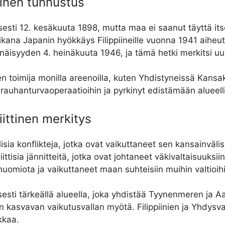
linen tunnustus
lisesti 12. kesäkuuta 1898, mutta maa ei saanut täyttä it
a Japanin hyökkäys Filippiineille vuonna 1941 aiheutti 
tsenäisyyden 4. heinäkuuta 1946, ja tämä hetki merkitsi 
ivinen toimija monilla areenoilla, kuten Yhdistyneissä Ka
 rauhanturvaoperaatioihin ja pyrkinyt edistämään alueelli
liittinen merkitys
llisia konflikteja, jotka ovat vaikuttaneet sen kansainv
liittisia jännitteitä, jotka ovat johtaneet väkivaltaisuuksiin
 huomiota ja vaikuttaneet maan suhteisiin muihin valtioih
tegisesti tärkeällä alueella, joka yhdistää Tyynenmeren ja 
an kasvavan vaikutusvallan myötä. Filippiinien ja Yhdysva
kkaa.