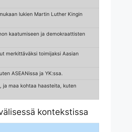
, mukaan lukien Martin Luther Kingin
nnon kaatumiseen ja demokraattisten
ut merkittäväksi toimijaksi Aasian
, kuten ASEANissa ja YK:ssa.
ta, ja maa kohtaa haasteita, kuten
nvälisessä kontekstissa