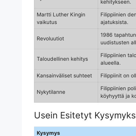
kehitykseen.
Martti Luther Kingin
Filippiinien d
vaikutus
ajatuksista.
1986 tapahtun
Revoluutiot
uudistusten a
Filippiinien t
Taloudellinen kehitys
alueella.
Kansainväliset suhteet
Filippiinit on 
Filippiinien p
Nykytilanne
köyhyyttä ja ko
Usein Esitetyt Kysymykse
Kysymys