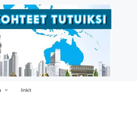
a
linkit