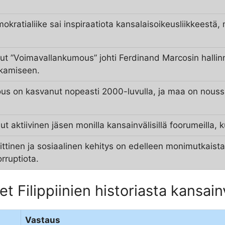
emokratialiike sai inspiraatiota kansalaisoikeusliikkeestä
ut ”Voimavallankumous” johti Ferdinand Marcosin halli
lkamiseen.
alous on kasvanut nopeasti 2000-luvulla, ja maa on nouss
ollut aktiivinen jäsen monilla kansainvälisillä foorumeilla
oliittinen ja sosiaalinen kehitys on edelleen monimutkais
rruptiota.
t Filippiinien historiasta kansai
Vastaus