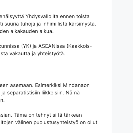
senäisyyttä Yhdysvalloilta ennen toista
suuria tuhoja ja inhimillistä kärsimystä.
uuden aikakauden alkua.
nsakunnissa (YK) ja ASEANissa (Kaakkois-
sta vakautta ja yhteistyötä.
äliseen asemaan. Esimerkiksi Mindanaon
 ja separatistisiin liikkeisiin. Nämä
in.
Aasian. Tämä on tehnyt siitä tärkeän
ltojen välinen puolustusyhteistyö on ollut