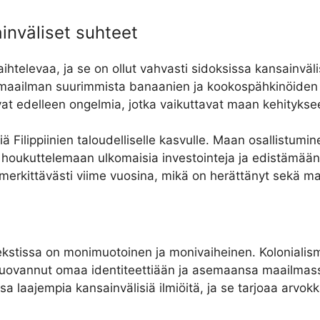
ainväliset suhteet
vaihtelevaa, ja se on ollut vahvasti sidoksissa kansainväli
 maailman suurimmista banaanien ja kookospähkinöiden tu
vat edelleen ongelmia, jotka vaikuttavat maan kehitykse
ä Filippiinien taloudelliselle kasvulle. Maan osallistumin
 houkuttelemaan ulkomaisia investointeja ja edistämään k
erkittävästi viime vuosina, mikä on herättänyt sekä mah
ntekstissa on monimuotoinen ja monivaiheinen. Kolonialis
ovannut omaa identiteettiään ja asemaansa maailmassa. F
osa laajempia kansainvälisiä ilmiöitä, ja se tarjoaa arvo