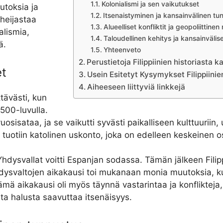
Kolonialismi ja sen vaikutukset
toksia ja
Itsenaistyminen ja kansainvälinen tu
 heijastaa
Alueelliset konfliktit ja geopoliittinen
alismia,
Taloudellinen kehitys ja kansainvälis
ä.
Yhteenveto
Perustietoja Filippiinien historiasta 
et
Usein Esitetyt Kysymykset Filippiinie
Aiheeseen liittyviä linkkejä
ttävästi, kun
500-luvulla.
uosisataa, ja se vaikutti syvästi paikalliseen kulttuuriin,
le tuotiin katolinen uskonto, joka on edelleen keskeinen 
dysvallat voitti Espanjan sodassa. Tämän jälkeen Filippii
Yhdysvaltojen aikakausi toi mukanaan monia muutoksia, k
ämä aikakausi oli myös täynnä vastarintaa ja konflikteja,
sta halusta saavuttaa itsenäisyys.