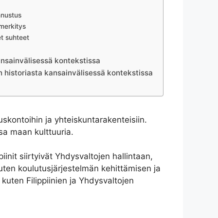
nnustus
 merkitys
et suhteet
kansainvälisessä kontekstissa
n historiasta kansainvälisessä kontekstissa
 uskontoihin ja yhteiskuntarakenteisiin.
osa maan kulttuuria.
nit siirtyivät Yhdysvaltojen hallintaan,
uten koulutusjärjestelmän kehittämisen ja
 kuten Filippiinien ja Yhdysvaltojen