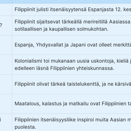
Filippiinit julisti itsenäisyytensä Espanjasta 12. k
Filippiinit sijaitsevat tärkeällä merireitillä Aasias
ä?
sotilaallisen ja kaupallisen solmukohtan.
Espanja, Yhdysvallat ja Japani ovat olleet merkittäv
Kolonialismi toi mukanaan uusia uskontoja, kieliä j
edelleen läsnä Filippiinien yhteiskunnassa.
Filippiinit olivat tärkeä taistelukenttä, ja ne kär
Maatalous, kalastus ja matkailu ovat Filippiinien 
i
Filippiinien itsenäisyysliike inspiroi muita Aasian
puolesta.