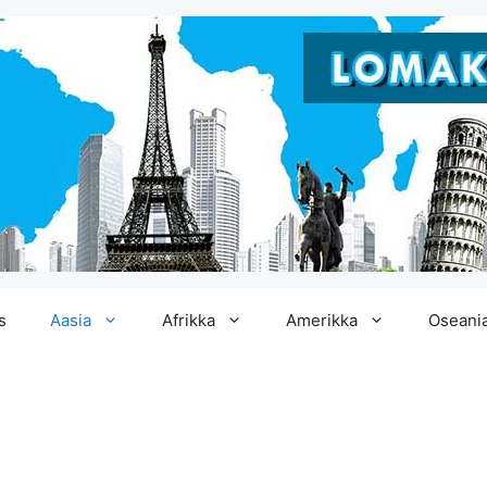
s
Aasia
Afrikka
Amerikka
Oseani