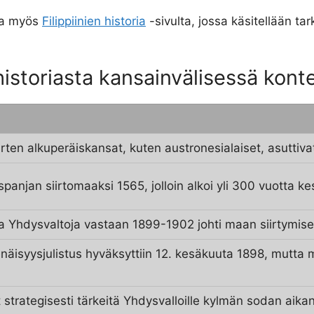
kea myös
Filippiinien historia
-sivulta, jossa käsitellään ta
 historiasta kansainvälisessä kont
arten alkuperäiskansat, kuten austronesialaiset, asuttiva
i Espanjan siirtomaaksi 1565, jolloin alkoi yli 300 vuotta k
ota Yhdysvaltoja vastaan 1899-1902 johti maan siirtymise
senäisyysjulistus hyväksyttiin 12. kesäkuuta 1898, mutta 
vat strategisesti tärkeitä Yhdysvalloille kylmän sodan aika