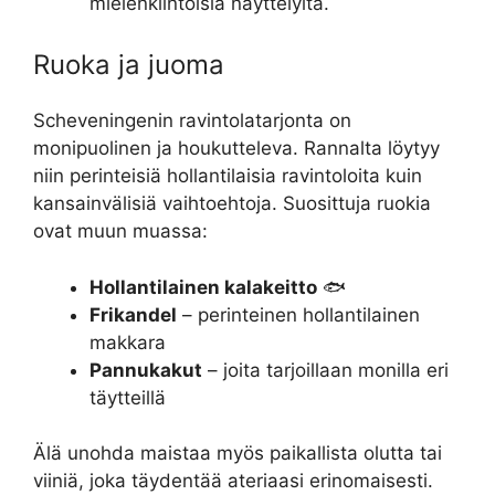
mielenkiintoisia näyttelyitä.
Ruoka ja juoma
Scheveningenin ravintolatarjonta on
monipuolinen ja houkutteleva. Rannalta löytyy
niin perinteisiä hollantilaisia ravintoloita kuin
kansainvälisiä vaihtoehtoja. Suosittuja ruokia
ovat muun muassa:
Hollantilainen kalakeitto
🐟
Frikandel
– perinteinen hollantilainen
makkara
Pannukakut
– joita tarjoillaan monilla eri
täytteillä
Älä unohda maistaa myös paikallista olutta tai
viiniä, joka täydentää ateriaasi erinomaisesti.