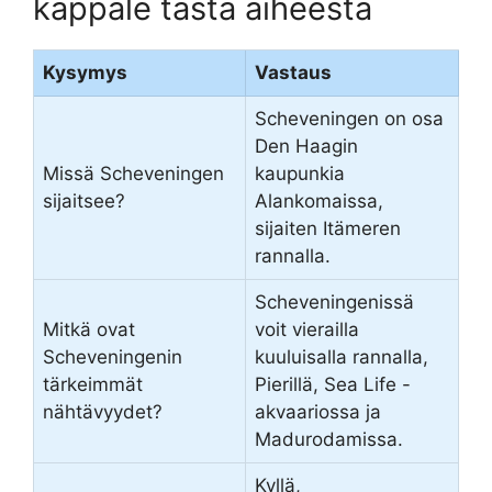
kappale tästä aiheesta
Kysymys
Vastaus
Scheveningen on osa
Den Haagin
Missä Scheveningen
kaupunkia
sijaitsee?
Alankomaissa,
sijaiten Itämeren
rannalla.
Scheveningenissä
Mitkä ovat
voit vierailla
Scheveningenin
kuuluisalla rannalla,
tärkeimmät
Pierillä, Sea Life -
nähtävyydet?
akvaariossa ja
Madurodamissa.
Kyllä,