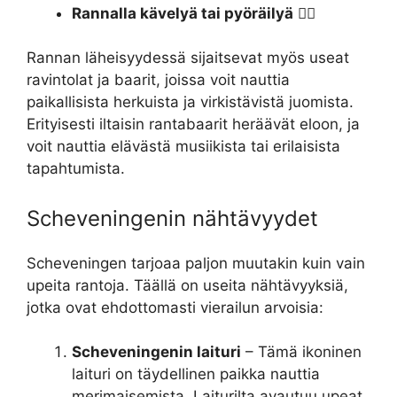
Rannalla kävelyä tai pyöräilyä
🚴‍♂️
Rannan läheisyydessä sijaitsevat myös useat
ravintolat ja baarit, joissa voit nauttia
paikallisista herkuista ja virkistävistä juomista.
Erityisesti iltaisin rantabaarit heräävät eloon, ja
voit nauttia elävästä musiikista tai erilaisista
tapahtumista.
Scheveningenin nähtävyydet
Scheveningen tarjoaa paljon muutakin kuin vain
upeita rantoja. Täällä on useita nähtävyyksiä,
jotka ovat ehdottomasti vierailun arvoisia:
Scheveningenin laituri
– Tämä ikoninen
laituri on täydellinen paikka nauttia
merimaisemista. Laiturilta avautuu upeat