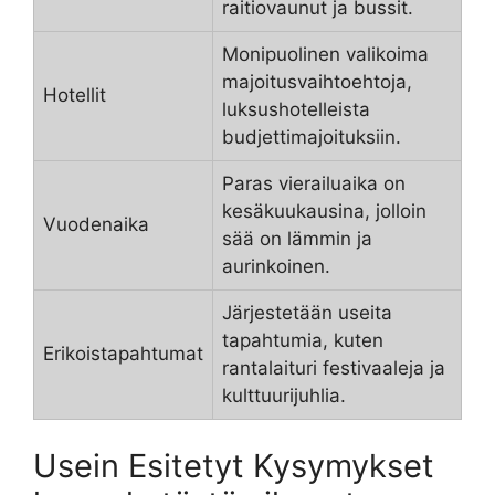
raitiovaunut ja bussit.
Monipuolinen valikoima
majoitusvaihtoehtoja,
Hotellit
luksushotelleista
budjettimajoituksiin.
Paras vierailuaika on
kesäkuukausina, jolloin
Vuodenaika
sää on lämmin ja
aurinkoinen.
Järjestetään useita
tapahtumia, kuten
Erikoistapahtumat
rantalaituri festivaaleja ja
kulttuurijuhlia.
Usein Esitetyt Kysymykset