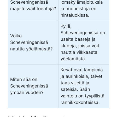
Scheveningenissä
lomakylämajoituksia
majoitusvaihtoehtoja?
ja huoneistoja eri
hintaluokissa.
Kyllä,
Scheveningenissä on
Voiko
useita baareja ja
Scheveningenissä
klubeja, joissa voit
nauttia yöelämästä?
nauttia vilkkaasta
yöelämästä.
Kesät ovat lämpimiä
ja aurinkoisia, talvet
Miten sää on
taas viileitä ja
Scheveningenissä
sateisia. Sään
ympäri vuoden?
vaihtelu on tyypillistä
rannikkokohteissa.