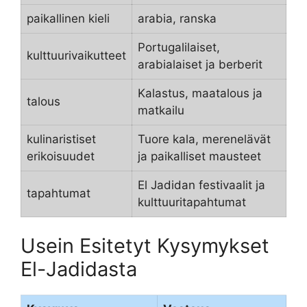
paikallinen kieli
arabia, ranska
Portugalilaiset,
kulttuurivaikutteet
arabialaiset ja berberit
Kalastus, maatalous ja
talous
matkailu
kulinaristiset
Tuore kala, merenelävät
erikoisuudet
ja paikalliset mausteet
El Jadidan festivaalit ja
tapahtumat
kulttuuritapahtumat
Usein Esitetyt Kysymykset
El-Jadidasta