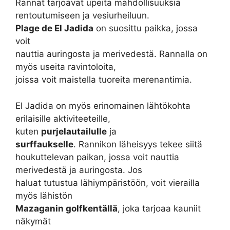
Rannat tarjoavat upeita mahdollisuuksia
rentoutumiseen ja vesiurheiluun.
Plage de El Jadida
on suosittu paikka, jossa
voit
nauttia auringosta ja merivedestä. Rannalla on
myös useita ravintoloita,
joissa voit maistella tuoreita merenantimia.
El Jadida on myös erinomainen lähtökohta
erilaisille aktiviteeteille,
kuten
purjelautailulle
ja
surffaukselle
. Rannikon läheisyys tekee siitä
houkuttelevan paikan, jossa voit nauttia
merivedestä ja auringosta. Jos
haluat tutustua lähiympäristöön, voit vierailla
myös lähistön
Mazaganin golfkentällä
, joka tarjoaa kauniit
näkymät