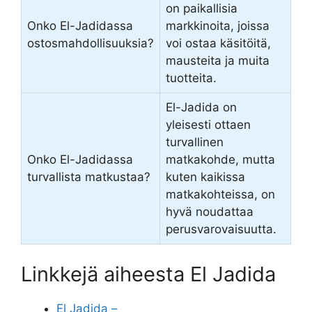
on paikallisia
Onko El-Jadidassa
markkinoita, joissa
ostosmahdollisuuksia?
voi ostaa käsitöitä,
mausteita ja muita
tuotteita.
El-Jadida on
yleisesti ottaen
turvallinen
Onko El-Jadidassa
matkakohde, mutta
turvallista matkustaa?
kuten kaikissa
matkakohteissa, on
hyvä noudattaa
perusvarovaisuutta.
Linkkejä aiheesta El Jadida
El Jadida –