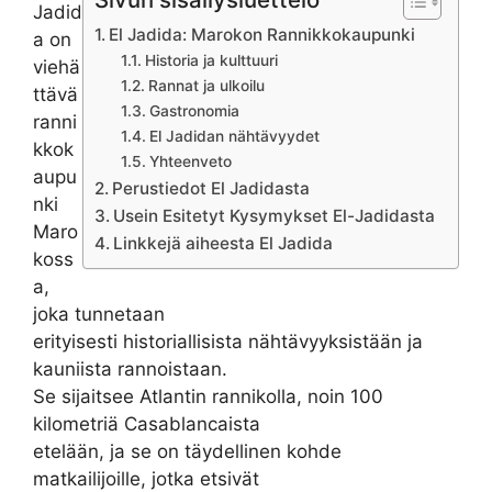
Jadid
El Jadida: Marokon Rannikkokaupunki
a on
Historia ja kulttuuri
viehä
Rannat ja ulkoilu
ttävä
Gastronomia
ranni
El Jadidan nähtävyydet
kkok
Yhteenveto
aupu
Perustiedot El Jadidasta
nki
Usein Esitetyt Kysymykset El-Jadidasta
Maro
Linkkejä aiheesta El Jadida
koss
a,
joka tunnetaan
erityisesti historiallisista nähtävyyksistään ja
kauniista rannoistaan.
Se sijaitsee Atlantin rannikolla, noin 100
kilometriä Casablancaista
etelään, ja se on täydellinen kohde
matkailijoille, jotka etsivät