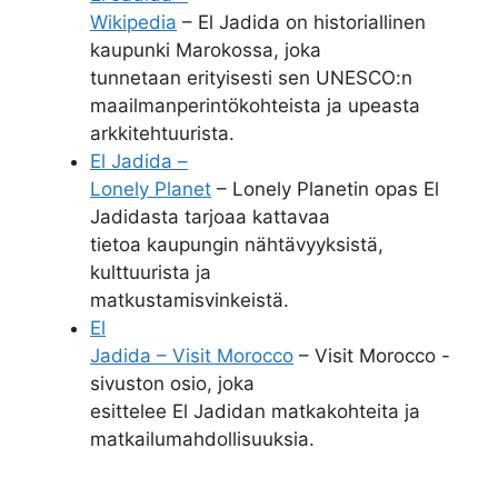
Wikipedia
– El Jadida on historiallinen
kaupunki Marokossa, joka
tunnetaan erityisesti sen UNESCO:n
maailmanperintökohteista ja upeasta
arkkitehtuurista.
El Jadida –
Lonely Planet
– Lonely Planetin opas El
Jadidasta tarjoaa kattavaa
tietoa kaupungin nähtävyyksistä,
kulttuurista ja
matkustamisvinkeistä.
El
Jadida – Visit Morocco
– Visit Morocco -
sivuston osio, joka
esittelee El Jadidan matkakohteita ja
matkailumahdollisuuksia.