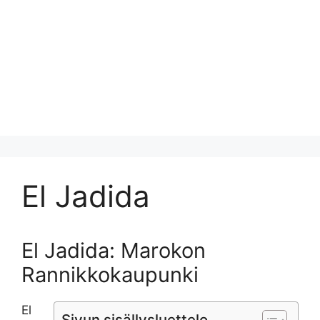
El Jadida
El Jadida: Marokon
Rannikkokaupunki
El
Sivun sisällysluettelo