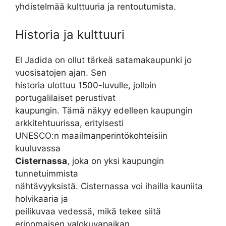
yhdistelmää kulttuuria ja rentoutumista.
Historia ja kulttuuri
El Jadida on ollut tärkeä satamakaupunki jo
vuosisatojen ajan. Sen
historia ulottuu 1500-luvulle, jolloin
portugalilaiset perustivat
kaupungin. Tämä näkyy edelleen kaupungin
arkkitehtuurissa, erityisesti
UNESCO:n maailmanperintökohteisiin
kuuluvassa
Cisternassa
, joka on yksi kaupungin
tunnetuimmista
nähtävyyksistä. Cisternassa voi ihailla kauniita
holvikaaria ja
peilikuvaa vedessä, mikä tekee siitä
erinomaisen valokuvapaikan.