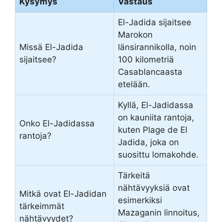
Kysymys
Vastaus
El-Jadida sijaitsee
Marokon
Missä El-Jadida
länsirannikolla, noin
sijaitsee?
100 kilometriä
Casablancaasta
etelään.
Kyllä, El-Jadidassa
on kauniita rantoja,
Onko El-Jadidassa
kuten Plage de El
rantoja?
Jadida, joka on
suosittu lomakohde.
Tärkeitä
nähtävyyksiä ovat
Mitkä ovat El-Jadidan
esimerkiksi
tärkeimmät
Mazaganin linnoitus,
nähtävyydet?