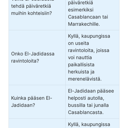
päiväretkiä
tehdä päiväretkiä
esimerkiksi
muihin kohteisiin?
Casablancaan tai
Marrakechille.
Kyllä, kaupungissa
on useita
ravintoloita, joissa
Onko El-Jadidassa
voi nauttia
ravintoloita?
paikallisista
herkuista ja
merenelävistä.
El-Jadidaan pääsee
Kuinka pääsen El-
helposti autolla,
Jadidaan?
bussilla tai junalla
Casablancasta.
Kyllä, kaupungissa