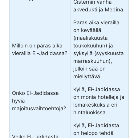
Cisternin vanha
akvedukti ja Medina.
Paras aika vierailla
on keväällä
(maaliskuusta
Milloin on paras aika
toukokuuhun) ja
vierailla El-Jadidassa?
syksyllä (syyskuusta
marraskuuhun),
jolloin sää on
miellyttävä.
Kyllä, El-Jadidassa
Onko El-Jadidassa
on monia hotelleja ja
hyviä
lomakeskuksia eri
majoitusvaihtoehtoja?
hintaluokissa.
Kyllä, El-Jadidasta
on helppo tehdä
Voiko El-Jadidasta