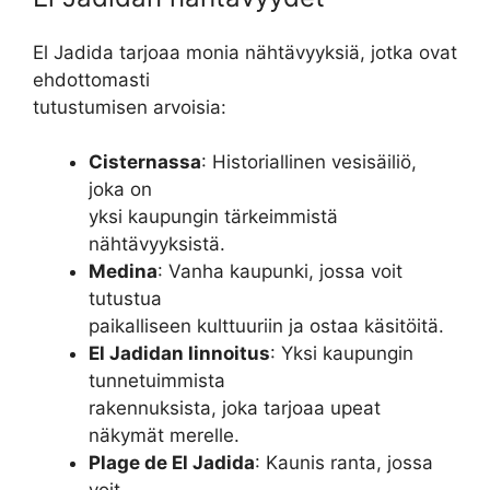
El Jadida tarjoaa monia nähtävyyksiä, jotka ovat
ehdottomasti
tutustumisen arvoisia:
Cisternassa
: Historiallinen vesisäiliö,
joka on
yksi kaupungin tärkeimmistä
nähtävyyksistä.
Medina
: Vanha kaupunki, jossa voit
tutustua
paikalliseen kulttuuriin ja ostaa käsitöitä.
El Jadidan linnoitus
: Yksi kaupungin
tunnetuimmista
rakennuksista, joka tarjoaa upeat
näkymät merelle.
Plage de El Jadida
: Kaunis ranta, jossa