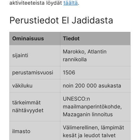
aktiviteeteista löydät
täältä
.
Perustiedot El Jadidasta
Ominaisuus
Tiedot
Marokko, Atlantin
sijainti
rannikolla
perustamisvuosi
1506
väkiluku
noin 200 000 asukasta
UNESCO:n
tärkeimmät
maailmanperintökohde,
nähtävyydet
Mazaganin linnoitus
Välimerellinen, lämpimät
ilmasto
kesät ja leudot talvet