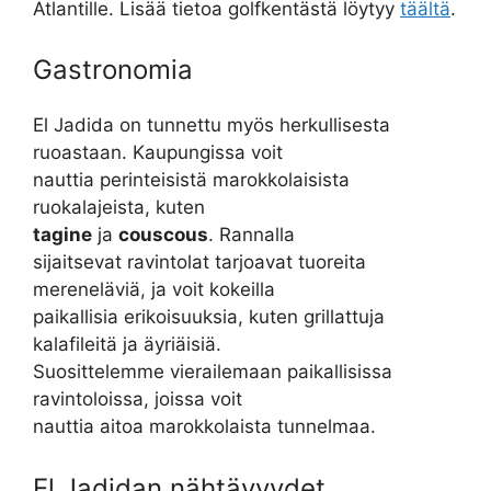
Atlantille. Lisää tietoa golfkentästä löytyy
täältä
.
Gastronomia
El Jadida on tunnettu myös herkullisesta
ruoastaan. Kaupungissa voit
nauttia perinteisistä marokkolaisista
ruokalajeista, kuten
tagine
ja
couscous
. Rannalla
sijaitsevat ravintolat tarjoavat tuoreita
mereneläviä, ja voit kokeilla
paikallisia erikoisuuksia, kuten grillattuja
kalafileitä ja äyriäisiä.
Suosittelemme vierailemaan paikallisissa
ravintoloissa, joissa voit
nauttia aitoa marokkolaista tunnelmaa.
El Jadidan nähtävyydet