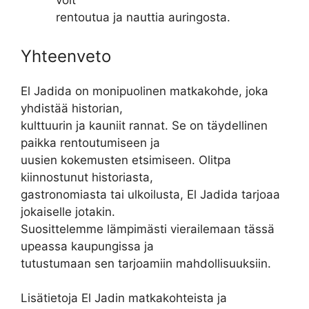
voit
rentoutua ja nauttia auringosta.
Yhteenveto
El Jadida on monipuolinen matkakohde, joka
yhdistää historian,
kulttuurin ja kauniit rannat. Se on täydellinen
paikka rentoutumiseen ja
uusien kokemusten etsimiseen. Olitpa
kiinnostunut historiasta,
gastronomiasta tai ulkoilusta, El Jadida tarjoaa
jokaiselle jotakin.
Suosittelemme lämpimästi vierailemaan tässä
upeassa kaupungissa ja
tutustumaan sen tarjoamiin mahdollisuuksiin.
Lisätietoja El Jadin matkakohteista ja