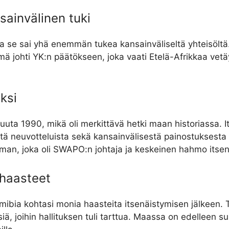
sainvälinen tuki
ja se sai yhä enemmän tukea kansainväliseltä yhteisöltä.
ä johti YK:n päätökseen, joka vaati Etelä-Afrikkaa vet
ksi
kuuta 1990, mikä oli merkittävä hetki maan historiassa. I
istä neuvotteluista sekä kansainvälisestä painostuksesta
an, joka oli SWAPO:n johtaja ja keskeinen hahmo itsen
 haasteet
amibia kohtasi monia haasteita itsenäistymisen jälkeen. T
, joihin hallituksen tuli tarttua. Maassa on edelleen suur