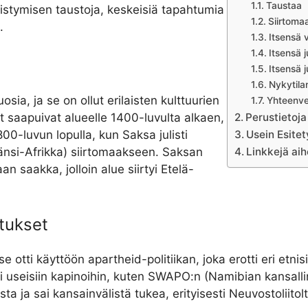
Taustaa
äistymisen taustoja, keskeisiä tapahtumia
Siirtomaa
.
Itsensä 
Itsensä j
Itsensä j
Nykytila
sia, ja se on ollut erilaisten kulttuurien
Yhteenve
et saapuivat alueelle 1400-luvulta alkaen,
Perustietoj
00-luvun lopulla, kun Saksa julisti
Usein Esite
Länsi-Afrikka) siirtomaakseen. Saksan
Linkkejä ai
 saakka, jolloin alue siirtyi Etelä-
utukset
 se otti käyttöön apartheid-politiikan, joka erotti eri etni
hti useisiin kapinoihin, kuten SWAPO:n (Namibian kansal
ja sai kansainvälistä tukea, erityisesti Neuvostoliitolta j