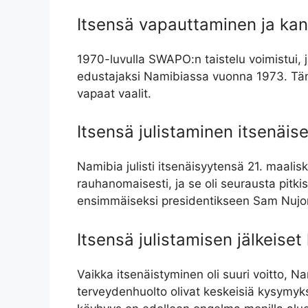
Itsensä vapauttaminen ja kan
1970-luvulla SWAPO:n taistelu voimistui, 
edustajaksi Namibiassa vuonna 1973. Täm
vapaat vaalit.
Itsensä julistaminen itsenäise
Namibia julisti itsenäisyytensä 21. maalis
rauhanomaisesti, ja se oli seurausta pitk
ensimmäiseksi presidentikseen Sam Nujom
Itsensä julistamisen jälkeiset
Vaikka itsenäistyminen oli suuri voitto, N
terveydenhuolto olivat keskeisiä kysymyksiä