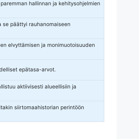
n paremman hallinnan ja kehitysohjelmien
tta se päättyi rauhanomaiseen
isen elvyttämisen ja monimuotoisuuden
delliset epätasa-arvot.
stuu aktiivisesti alueellisiin ja
takin siirtomaahistorian perintöön