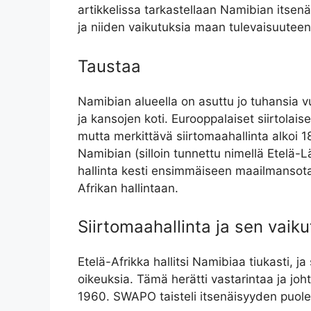
artikkelissa tarkastellaan Namibian itsen
ja niiden vaikutuksia maan tulevaisuuteen
Taustaa
Namibian alueella on asuttu jo tuhansia vuo
ja kansojen koti. Eurooppalaiset siirtolais
mutta merkittävä siirtomaahallinta alkoi 18
Namibian (silloin tunnettu nimellä Etelä-
hallinta kesti ensimmäiseen maailmansotaan
Afrikan hallintaan.
Siirtomaahallinta ja sen vaik
Etelä-Afrikka hallitsi Namibiaa tiukasti, ja
oikeuksia. Tämä herätti vastarintaa ja jo
1960. SWAPO taisteli itsenäisyyden puolesta 