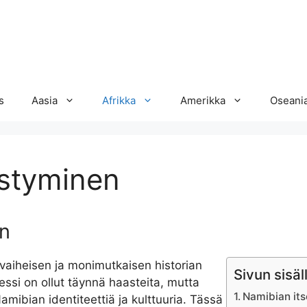
s
Aasia
Afrikka
Amerikka
Oseani
istyminen
en
vaiheisen ja monimutkaisen historian
Sivun sisäl
essi on ollut täynnä haasteita, mutta
Namibian it
mibian identiteettiä ja kulttuuria. Tässä