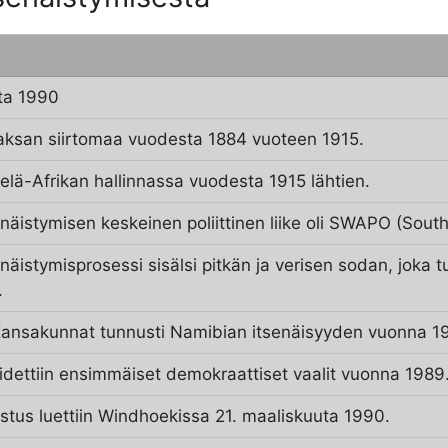
ta 1990
aksan siirtomaa vuodesta 1884 vuoteen 1915.
telä-Afrikan hallinnassa vuodesta 1915 lähtien.
näistymisen keskeinen poliittinen liike oli SWAPO (South
näistymisprosessi sisälsi pitkän ja verisen sodan, joka
.
Kansakunnat tunnusti Namibian itsenäisyyden vuonna 1
dettiin ensimmäiset demokraattiset vaalit vuonna 1989
listus luettiin Windhoekissa 21. maaliskuuta 1990.