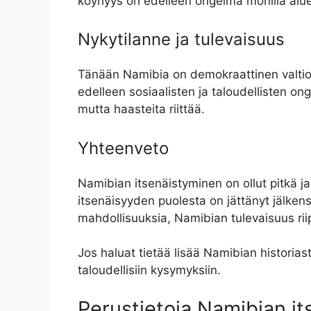
köyhyys on edelleen ongelma monilla aluei
Nykytilanne ja tulevaisuus
Tänään Namibia on demokraattinen valtio, 
edelleen sosiaalisten ja taloudellisten o
mutta haasteita riittää.
Yhteenveto
Namibian itsenäistyminen on ollut pitkä ja
itsenäisyyden puolesta on jättänyt jälken
mahdollisuuksia, Namibian tulevaisuus rii
Jos haluat tietää lisää Namibian historias
taloudellisiin kysymyksiin.
Perustietoja Namibian it