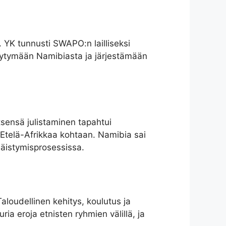
 YK tunnusti SWAPO:n lailliseksi
äytymään Namibiasta ja järjestämään
tsensä julistaminen tapahtui
 Etelä-Afrikkaa kohtaan. Namibia sai
äistymisprosessissa.
aloudellinen kehitys, koulutus ja
ia eroja etnisten ryhmien välillä, ja