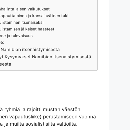
hallinta ja sen vaikutukset
vapauttaminen ja kansainvälinen tuki
ulistaminen itsenäiseksi
ulistamisen jälkeiset haasteet
nne ja tulevaisuus
to
a Namibian itsenäistymisestä
tyt Kysymykset Namibian Itsenaistymisestä
heesta
siä ryhmiä ja rajoitti mustan väestön
linen vapautusliike) perustamiseen vuonna
a muilta sosialistisilta valtioilta.