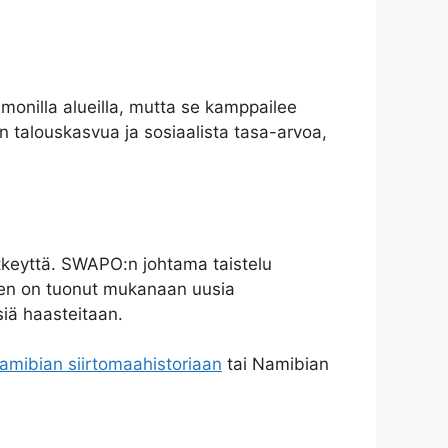
monilla alueilla, mutta se kamppailee
n talouskasvua ja sosiaalista tasa-arvoa,
sitkeyttä. SWAPO:n johtama taistelu
minen on tuonut mukanaan uusia
siä haasteitaan.
amibian siirtomaahistoriaan
tai Namibian