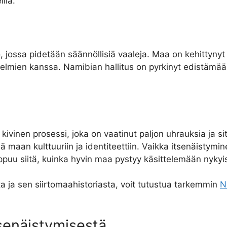
lla.
jossa pidetään säännöllisiä vaaleja. Maa on kehittynyt 
ngelmien kanssa. Namibian hallitus on pyrkinyt edistämää
 kivinen prosessi, joka on vaatinut paljon uhrauksia ja 
sä maan kulttuuriin ja identiteettiin. Vaikka itsenäisty
ppuu siitä, kuinka hyvin maa pystyy käsittelemään nykyi
ta ja sen siirtomaahistoriasta, voit tutustua tarkemmin
N
senäistymisestä