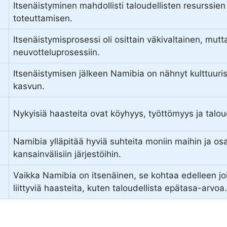
Itsenäistyminen mahdollisti taloudellisten resurssie
toteuttamisen.
Itsenäistymisprosessi oli osittain väkivaltainen, mu
neuvotteluprosessiin.
Itsenäistymisen jälkeen Namibia on nähnyt kulttuur
kasvun.
Nykyisiä haasteita ovat köyhyys, työttömyys ja talou
Namibia ylläpitää hyviä suhteita moniin maihin ja osalli
kansainvälisiin järjestöihin.
Vaikka Namibia on itsenäinen, se kohtaa edelleen joi
liittyviä haasteita, kuten taloudellista epätasa-arvoa.