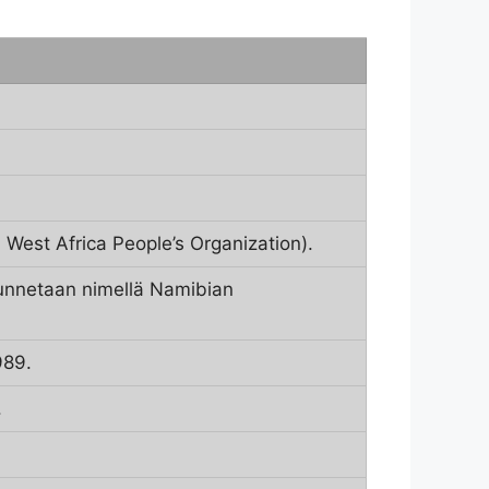
 West Africa People’s Organization).
 tunnetaan nimellä Namibian
989.
.