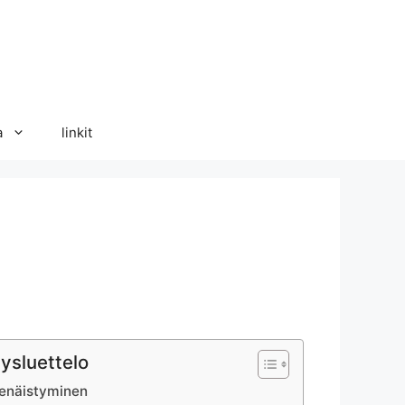
a
linkit
lysluettelo
senäistyminen