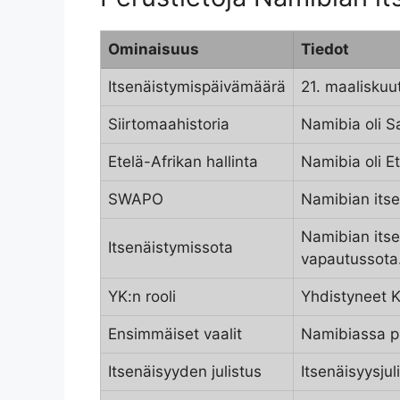
Ominaisuus
Tiedot
Itsenäistymispäivämäärä
21. maaliskuu
Siirtomaahistoria
Namibia oli S
Etelä-Afrikan hallinta
Namibia oli E
SWAPO
Namibian itse
Namibian itse
Itsenäistymissota
vapautussota
YK:n rooli
Yhdistyneet 
Ensimmäiset vaalit
Namibiassa pi
Itsenäisyyden julistus
Itsenäisyysju