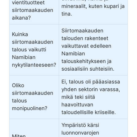
vientituotteet
mineraalit, kuten kupari ja
siirtomaakauden
tina.
aikana?
Siirtomaakauden
Kuinka
talouden rakenteet
siirtomaakauden
vaikuttavat edelleen
talous vaikutti
Namibian
Namibian
talouskehitykseen ja
nykytilanteeseen?
sosiaalisiin suhteisiin.
Ei, talous oli pääasiassa
Oliko
yhden sektorin varassa,
siirtomaakauden
mikä teki siitä
talous
haavoittuvan
monipuolinen?
taloudellisille kriiseille.
Ympäristö kärsi
luonnonvarojen
Miten