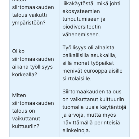
liikakäytöstä, mikä johti
siirtomaakauden
ekosysteemien
talous vaikutti
tuhoutumiseen ja
ympäristöön?
biodiversiteetin
vähenemiseen.
Työllisyys oli alhaista
Oliko
paikallisilla asukkailla,
siirtomaakauden
sillä monet työpaikat
aikana työllisyys
menivät eurooppalaisille
korkealla?
siirtolaisille.
Siirtomaakauden talous
Miten
on vaikuttanut kulttuuriin
siirtomaakauden
tuomalla uusia käytäntöjä
talous on
ja arvoja, mutta myös
vaikuttanut
hävittämällä perinteisiä
kulttuuriin?
elinkeinoja.