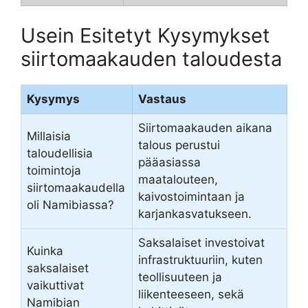
Usein Esitetyt Kysymykset
siirtomaakauden taloudesta
Kysymys
Vastaus
Siirtomaakauden aikana
Millaisia
talous perustui
taloudellisia
pääasiassa
toimintoja
maatalouteen,
siirtomaakaudella
kaivostoimintaan ja
oli Namibiassa?
karjankasvatukseen.
Saksalaiset investoivat
Kuinka
infrastruktuuriin, kuten
saksalaiset
teollisuuteen ja
vaikuttivat
liikenteeseen, sekä
Namibian