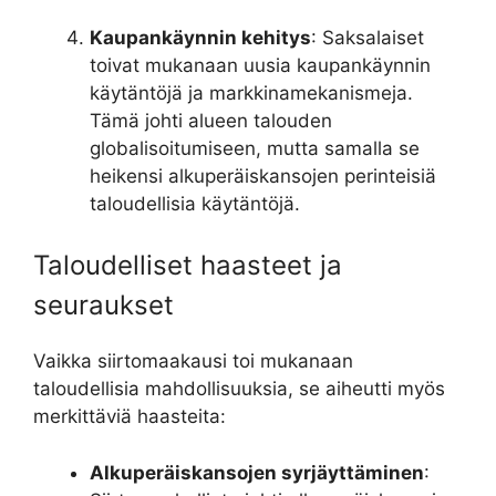
Kaupankäynnin kehitys
: Saksalaiset
toivat mukanaan uusia kaupankäynnin
käytäntöjä ja markkinamekanismeja.
Tämä johti alueen talouden
globalisoitumiseen, mutta samalla se
heikensi alkuperäiskansojen perinteisiä
taloudellisia käytäntöjä.
Taloudelliset haasteet ja
seuraukset
Vaikka siirtomaakausi toi mukanaan
taloudellisia mahdollisuuksia, se aiheutti myös
merkittäviä haasteita:
Alkuperäiskansojen syrjäyttäminen
: