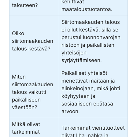
kehittivät
talouteen?
maataloustuotantoa.
Siirtomaakauden talous
ei ollut kestävä, sillä se
Oliko
perustui luonnonvarojen
siirtomaakauden
riistoon ja paikallisten
talous kestävä?
yhteisöjen
syrjäyttämiseen.
Paikalliset yhteisöt
Miten
menettivät maitaan ja
siirtomaakauden
elinkeinojaan, mikä johti
talous vaikutti
köyhyyteen ja
paikalliseen
sosiaaliseen epätasa-
väestöön?
arvoon.
Mitkä olivat
Tärkeimmät vientituotteet
tärkeimmät
olivat liha, nahka ja