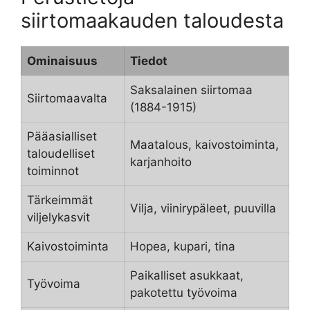
siirtomaakauden taloudesta
Ominaisuus
Tiedot
Saksalainen siirtomaa
Siirtomaavalta
(1884-1915)
Pääasialliset
Maatalous, kaivostoiminta,
taloudelliset
karjanhoito
toiminnot
Tärkeimmät
Vilja, viinirypäleet, puuvilla
viljelykasvit
Kaivostoiminta
Hopea, kupari, tina
Paikalliset asukkaat,
Työvoima
pakotettu työvoima