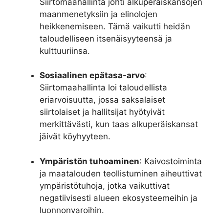
Siirtomaahallinta johti alkuperäiskansojen
maanmenetyksiin ja elinolojen
heikkenemiseen. Tämä vaikutti heidän
taloudelliseen itsenäisyyteensä ja
kulttuuriinsa.
Sosiaalinen epätasa-arvo
:
Siirtomaahallinta loi taloudellista
eriarvoisuutta, jossa saksalaiset
siirtolaiset ja hallitsijat hyötyivät
merkittävästi, kun taas alkuperäiskansat
jäivät köyhyyteen.
Ympäristön tuhoaminen
: Kaivostoiminta
ja maatalouden teollistuminen aiheuttivat
ympäristötuhoja, jotka vaikuttivat
negatiivisesti alueen ekosysteemeihin ja
luonnonvaroihin.