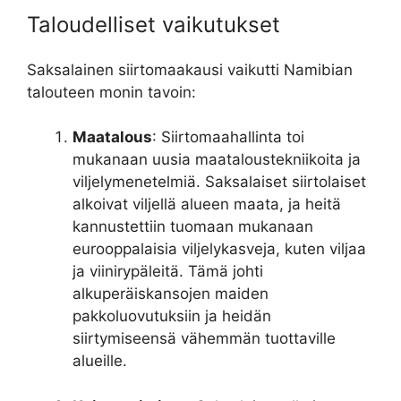
Taloudelliset vaikutukset
Saksalainen siirtomaakausi vaikutti Namibian
talouteen monin tavoin:
Maatalous
: Siirtomaahallinta toi
mukanaan uusia maataloustekniikoita ja
viljelymenetelmiä. Saksalaiset siirtolaiset
alkoivat viljellä alueen maata, ja heitä
kannustettiin tuomaan mukanaan
eurooppalaisia viljelykasveja, kuten viljaa
ja viinirypäleitä. Tämä johti
alkuperäiskansojen maiden
pakkoluovutuksiin ja heidän
siirtymiseensä vähemmän tuottaville
alueille.