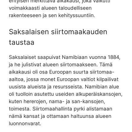
erityisen merkittävä aikakausi, joka vaikutti
voimakkaasti alueen taloudelliseen
rakenteeseen ja sen kehityssuuntiin.
Saksalaisen siirtomaakauden
taustaa
Saksalaiset saapuivat Namibiaan vuonna 1884,
ja he julistivat alueen siirtomaakseen. Tämä
aikakausi oli osa Euroopan suurta siirtomaa-
aaltoa, jossa monet Euroopan valtiot kilpailivat
uusista alueista ja resursseista. Namibian alue
oli tuolloin asutettu useiden alkuperäiskansojen,
kuten hererojen, nama- ja san-kansojen,
toimesta. Siirtomaahallinta pyrki alistamaan
nämä kansat ja ottamaan haltuunsa alueen
luonnonvarat.