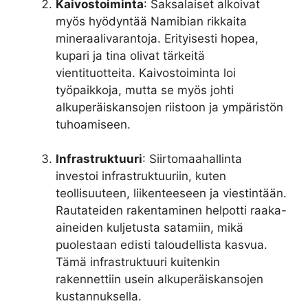
Kaivostoiminta
: Saksalaiset alkoivat
myös hyödyntää Namibian rikkaita
mineraalivarantoja. Erityisesti hopea,
kupari ja tina olivat tärkeitä
vientituotteita. Kaivostoiminta loi
työpaikkoja, mutta se myös johti
alkuperäiskansojen riistoon ja ympäristön
tuhoamiseen.
Infrastruktuuri
: Siirtomaahallinta
investoi infrastruktuuriin, kuten
teollisuuteen, liikenteeseen ja viestintään.
Rautateiden rakentaminen helpotti raaka-
aineiden kuljetusta satamiin, mikä
puolestaan edisti taloudellista kasvua.
Tämä infrastruktuuri kuitenkin
rakennettiin usein alkuperäiskansojen
kustannuksella.