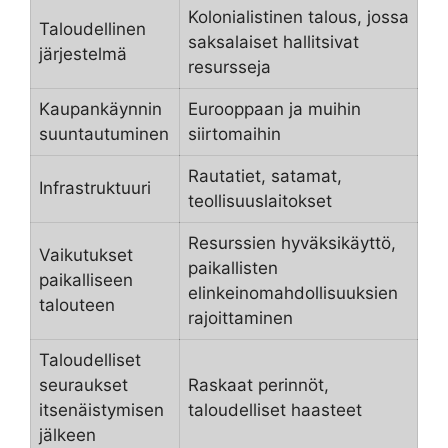
Kolonialistinen talous, jossa
Taloudellinen
saksalaiset hallitsivat
järjestelmä
resursseja
Kaupankäynnin
Eurooppaan ja muihin
suuntautuminen
siirtomaihin
Rautatiet, satamat,
Infrastruktuuri
teollisuuslaitokset
Resurssien hyväksikäyttö,
Vaikutukset
paikallisten
paikalliseen
elinkeinomahdollisuuksien
talouteen
rajoittaminen
Taloudelliset
seuraukset
Raskaat perinnöt,
itsenäistymisen
taloudelliset haasteet
jälkeen