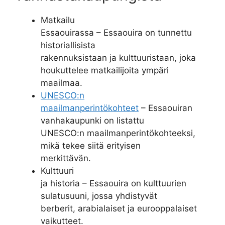
Matkailu
Essaouirassa – Essaouira on tunnettu
historiallisista
rakennuksistaan ja kulttuuristaan, joka
houkuttelee matkailijoita ympäri
maailmaa.
UNESCO:n
maailmanperintökohteet
– Essaouiran
vanhakaupunki on listattu
UNESCO:n maailmanperintökohteeksi,
mikä tekee siitä erityisen
merkittävän.
Kulttuuri
ja historia – Essaouira on kulttuurien
sulatusuuni, jossa yhdistyvät
berberit, arabialaiset ja eurooppalaiset
vaikutteet.