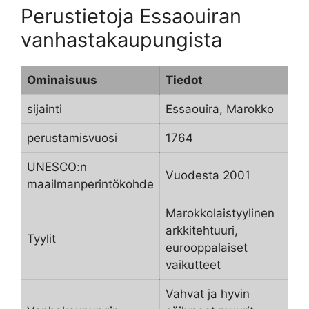
Perustietoja Essaouiran
vanhastakaupungista
Ominaisuus
Tiedot
sijainti
Essaouira, Marokko
perustamisvuosi
1764
UNESCO:n
Vuodesta 2001
maailmanperintökohde
Marokkolaistyylinen
arkkitehtuuri,
Tyylit
eurooppalaiset
vaikutteet
Vahvat ja hyvin