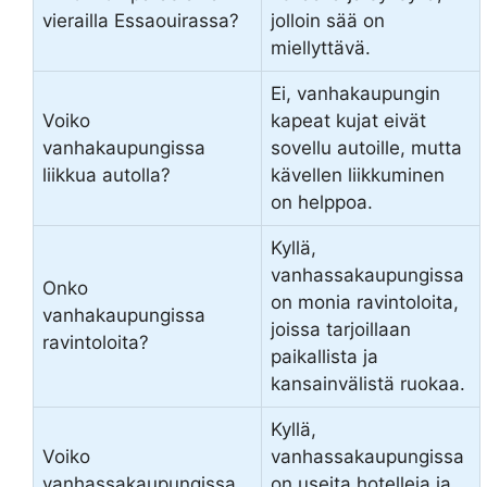
vierailla Essaouirassa?
jolloin sää on
miellyttävä.
Ei, vanhakaupungin
Voiko
kapeat kujat eivät
vanhakaupungissa
sovellu autoille, mutta
liikkua autolla?
kävellen liikkuminen
on helppoa.
Kyllä,
vanhassakaupungissa
Onko
on monia ravintoloita,
vanhakaupungissa
joissa tarjoillaan
ravintoloita?
paikallista ja
kansainvälistä ruokaa.
Kyllä,
Voiko
vanhassakaupungissa
vanhassakaupungissa
on useita hotelleja ja