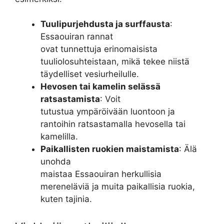
Tuulipurjehdusta ja surffausta
:
Essaouiran rannat
ovat tunnettuja erinomaisista
tuuliolosuhteistaan, mikä tekee niistä
täydelliset vesiurheilulle.
Hevosen tai kamelin selässä
ratsastamista
: Voit
tutustua ympäröivään luontoon ja
rantoihin ratsastamalla hevosella tai
kamelilla.
Paikallisten ruokien maistamista
: Älä
unohda
maistaa Essaouiran herkullisia
mereneläviä ja muita paikallisia ruokia,
kuten tajinia.