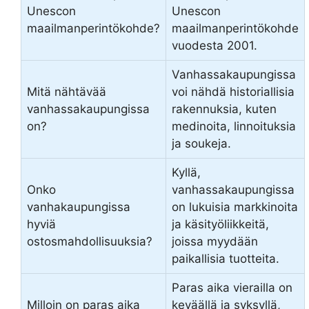
Unescon
Unescon
maailmanperintökohde?
maailmanperintökohde
vuodesta 2001.
Vanhassakaupungissa
Mitä nähtävää
voi nähdä historiallisia
vanhassakaupungissa
rakennuksia, kuten
on?
medinoita, linnoituksia
ja soukeja.
Kyllä,
Onko
vanhassakaupungissa
vanhakaupungissa
on lukuisia markkinoita
hyviä
ja käsityöliikkeitä,
ostosmahdollisuuksia?
joissa myydään
paikallisia tuotteita.
Paras aika vierailla on
Milloin on paras aika
keväällä ja syksyllä,