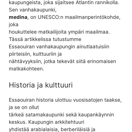
kaupungeista, joka sijaitsee Atlantin rannikolla.
Sen vanhakaupunki,
medina
, on UNESCO:n maailmanperintökohde,
joka
houkuttelee matkailijoita ympäri maailmaa.
Tässä artikkelissa tutustumme
Essaouiran vanhakaupungin ainutlaatuisiin
piirteisiin, kulttuuriin ja
nähtävyyksiin, jotka tekevät siitä erinomaisen
matkakohteen.
Historia ja kulttuuri
Essaouiran historia ulottuu vuosisatojen taakse,
ja se on ollut
tärkeä satamakaupunki sekä kaupankäynnin
keskus. Kaupungin arkkitehtuuri
yhdistää arabialaisia, berberiläisiä ja