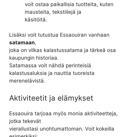
voit ostaa paikallisia tuotteita, kuten
mausteita, tekstiilejä ja
käsitöitä.
Lisäksi voit tutustua Essaouiran vanhaan
satamaan
,
joka on vilkas kalastussatama ja tärkeä osa
kaupungin historiaa.
Satamassa voit nähdä perinteisiä
kalastusaluksia ja nauttia tuoreista
merenelävistä.
Aktiviteetit ja elämykset
Essaouira tarjoaa myös monia aktiviteetteja,
jotka tekevät
vierailustasi unohtumattoman. Voit kokeilla
esimerkiksi: