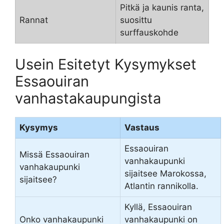
Pitkä ja kaunis ranta,
Rannat
suosittu
surffauskohde
Usein Esitetyt Kysymykset
Essaouiran
vanhastakaupungista
Kysymys
Vastaus
Essaouiran
Missä Essaouiran
vanhakaupunki
vanhakaupunki
sijaitsee Marokossa,
sijaitsee?
Atlantin rannikolla.
Kyllä, Essaouiran
Onko vanhakaupunki
vanhakaupunki on