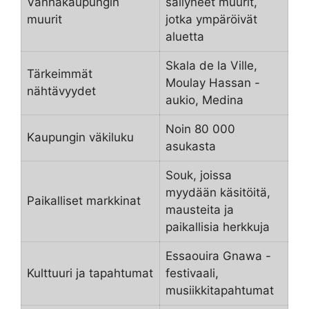
Vanhakaupungin
säilyneet muurit,
muurit
jotka ympäröivät
aluetta
Skala de la Ville,
Tärkeimmät
Moulay Hassan -
nähtävyydet
aukio, Medina
Noin 80 000
Kaupungin väkiluku
asukasta
Souk, joissa
myydään käsitöitä,
Paikalliset markkinat
mausteita ja
paikallisia herkkuja
Essaouira Gnawa -
Kulttuuri ja tapahtumat
festivaali,
musiikkitapahtumat