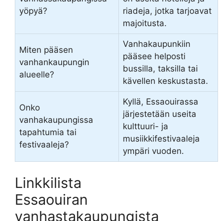
yöpyä?
riadeja, jotka tarjoavat
majoitusta.
Vanhakaupunkiin
Miten pääsen
pääsee helposti
vanhankaupungin
bussilla, taksilla tai
alueelle?
kävellen keskustasta.
Kyllä, Essaouirassa
Onko
järjestetään useita
vanhakaupungissa
kulttuuri- ja
tapahtumia tai
musiikkifestivaaleja
festivaaleja?
ympäri vuoden.
Linkkilista
Essaouiran
vanhastakaupungista