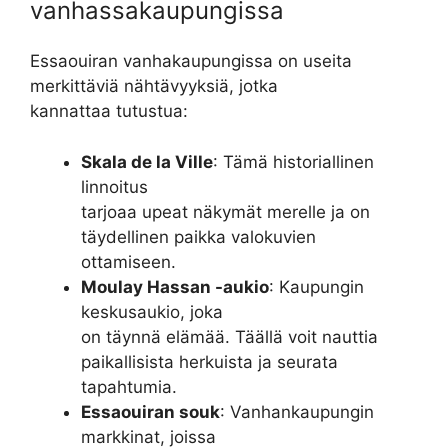
vanhassakaupungissa
Essaouiran vanhakaupungissa on useita
merkittäviä nähtävyyksiä, jotka
kannattaa tutustua:
Skala de la Ville
: Tämä historiallinen
linnoitus
tarjoaa upeat näkymät merelle ja on
täydellinen paikka valokuvien
ottamiseen.
Moulay Hassan -aukio
: Kaupungin
keskusaukio, joka
on täynnä elämää. Täällä voit nauttia
paikallisista herkuista ja seurata
tapahtumia.
Essaouiran souk
: Vanhankaupungin
markkinat, joissa