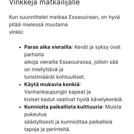
Vinkkejä matkailijalle
Kun suunnittelet matkaa Essaouiraan, on hyvä
pitää mielessä muutama
vinkki:
Paras aika vierailla
: Kevät ja syksy ovat
parhaita
aikoja vierailla Essaouirassa, jolloin sää
on miellyttävä ja
turistimäärät kohtuulliset.
Käytä mukavia kenkiä
:
Vanhankaupungin kapeat ja
kiviset kadut vaativat hyviä kävelykenkiä.
Kunnioita paikallista kulttuuria
: Muista
pukeutua
säädyllisesti ja kunnioittaa paikallisia
tapoja ja perinteitä.