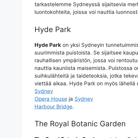
tarkastelemme Sydneyssä sijaitsevia merki
luontokohteita, joissa voi nauttia luonnost
Hyde Park
Hyde Park
on yksi Sydneyin tunnetuimmis
suurimmista puistoista. Se sijaitsee kaup
rauhallisen ympäristön, jossa voi rentoutua
nauttia kauniista maisemista. Puistossa on
suihkulähteitä ja taideteoksia, jotka teke
viettää aikaa. Hyde Park on myös lähellä
Sydney
Opera House
ja
Sydney
Harbour Bridge
.
The Royal Botanic Garden