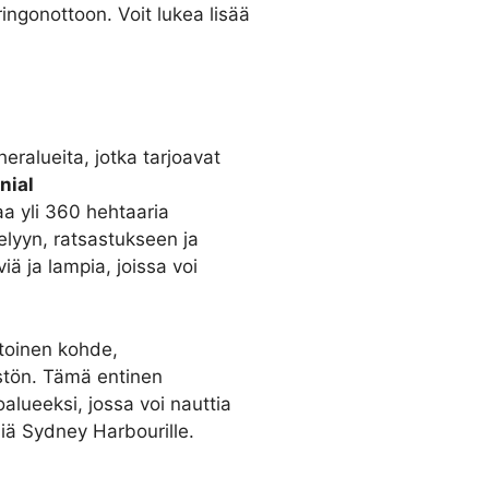
ingonottoon. Voit lukea lisää
eralueita, jotka tarjoavat
nial
aa yli 360 hehtaaria
elyyn, ratsastukseen ja
iä ja lampia, joissa voi
toinen kohde,
stön. Tämä entinen
oalueeksi, jossa voi nauttia
iä Sydney Harbourille.