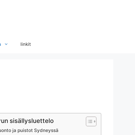
a
linkit
vun sisällysluettelo
uonto ja puistot Sydneyssä