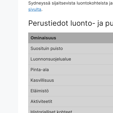
Sydneyssä sijaitsevista luontokohteista j
sivulta
.
Perustiedot luonto- ja p
Ominaisuus
Suosituin puisto
Luonnonsuojelualue
Pinta-ala
Kasvillisuus
Eläimistö
Aktiviteetit
Historialliset kohteet