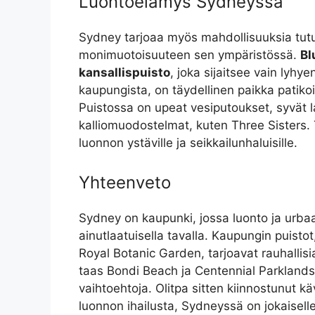
Luontoelämys Sydneyssä
Sydney tarjoaa myös mahdollisuuksia tut
monimuotoisuuteen sen ympäristössä.
Bl
kansallispuisto
, joka sijaitsee vain lyh
kaupungista, on täydellinen paikka patikoin
Puistossa on upeat vesiputoukset, syvät la
kalliomuodostelmat, kuten Three Sisters.
luonnon ystäville ja seikkailunhaluisille.
Yhteenveto
Sydney on kaupunki, jossa luonto ja urba
ainutlaatuisella tavalla. Kaupungin puisto
Royal Botanic Garden, tarjoavat rauhallis
taas Bondi Beach ja Centennial Parklands 
vaihtoehtoja. Olitpa sitten kiinnostunut käv
luonnon ihailusta, Sydneyssä on jokaiselle 