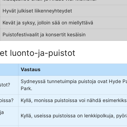
Hyvät julkiset liikenneyhteydet
Kevät ja syksy, jolloin sää on miellyttävä
Puistofestivaalit ja konsertit kesäisin
t luonto-ja-puistot
Vastaus
Sydneyssä tunnetuimpia puistoja ovat Hyde Pa
stot?
Park.
oissa?
Kyllä, monissa puistoissa voi nähdä esimerkiksi 
ja
Kyllä, useissa puistoissa on lenkkipolkuja, pyöräi