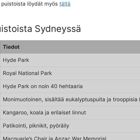
a puistoista löydät myös
tältä
uistoista Sydneyssä
Tiedot
Hyde Park
Royal National Park
Hyde Park on noin 40 hehtaaria
Monimuotoinen, sisältää eukalyptuspuita ja trooppisia
Kangaroo, koala ja erilaiset linnut
Patikointi, piknikit, pyöräily
Macquarie’s Chair ja Anzac War Memorial