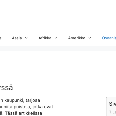
s
Aasia
Afrikka
Amerikka
Oseani
yssä
n kaupunki, tarjoaa
Si
auniita puistoja, jotka ovat
L
ä. Tässä artikkelissa