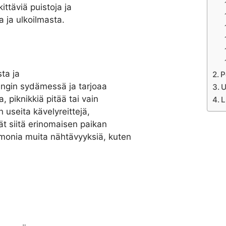
ttäviä puistoja ja
a ja ulkoilmasta.
ta ja
P
ungin sydämessä ja tarjoaa
U
, piknikkiä pitää tai vain
L
 useita kävelyreittejä,
vät siitä erinomaisen paikan
 monia muita nähtävyyksiä, kuten