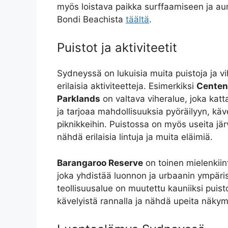
myös loistava paikka surffaamiseen ja aur
Bondi Beachista
täältä
.
Puistot ja aktiviteetit
Sydneyssä on lukuisia muita puistoja ja vih
erilaisia aktiviteetteja. Esimerkiksi
Centen
Parklands
on valtava viheralue, joka katt
ja tarjoaa mahdollisuuksia pyöräilyyn, käv
piknikkeihin. Puistossa on myös useita järv
nähdä erilaisia lintuja ja muita eläimiä.
Barangaroo Reserve
on toinen mielenkiin
joka yhdistää luonnon ja urbaanin ympäri
teollisuusalue on muutettu kauniiksi puist
kävelyistä rannalla ja nähdä upeita näkym