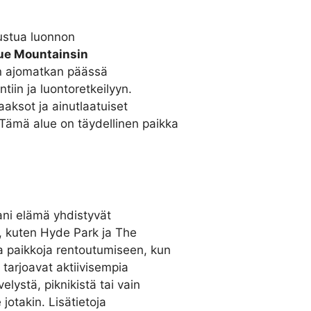
ustua luonnon
ue Mountainsin
yen ajomatkan päässä
tiin ja luontoretkeilyyn.
aksot ja ainutlaatuiset
 Tämä alue on täydellinen paikka
ani elämä yhdistyvät
t, kuten Hyde Park ja The
ia paikkoja rentoutumiseen, kun
tarjoavat aktiivisempia
elystä, piknikistä tai vain
jotakin. Lisätietoja