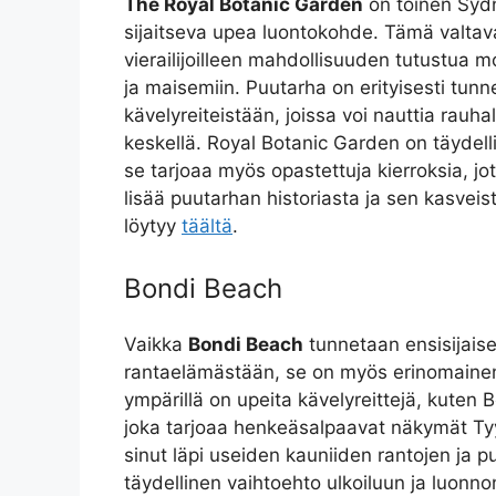
The Royal Botanic Garden
on toinen Syd
sijaitseva upea luontokohde. Tämä valtav
vierailijoilleen mahdollisuuden tutustua mon
ja maisemiin. Puutarha on erityisesti tunn
kävelyreiteistään, joissa voi nauttia rauha
keskellä. Royal Botanic Garden on täydel
se tarjoaa myös opastettuja kierroksia, jott
lisää puutarhan historiasta ja sen kasveis
löytyy
täältä
.
Bondi Beach
Vaikka
Bondi Beach
tunnetaan ensisijaise
rantaelämästään, se on myös erinomainen
ympärillä on upeita kävelyreittejä, kuten 
joka tarjoaa henkeäsalpaavat näkymät Tyyn
sinut läpi useiden kauniiden rantojen ja pu
täydellinen vaihtoehto ulkoiluun ja luonn