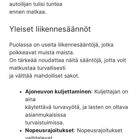
autoilijan tulisi tuntea
ennen matkaa.
Yleiset liikennesäännöt
Puolassa on useita liikennesääntöjä, jotka
poikkeavat muista maista.
On tärkeää noudattaa näitä sääntöjä, jotta voit
matkustaa turvallisesti
ja välttää mahdolliset sakot.
Ajoneuvon kuljettaminen
: Kuljettajan on
aina
käytettävä turvavyötä, ja lasten on oltava
asianmukaisissa
turvaistuimissa.
Nopeusrajoitukset
: Nopeusrajoitukset
vaihtelevat