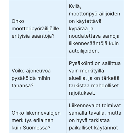
Kyllä,
moottoripyöräilijöiden
Onko
on käytettävä
moottoripyöräilijöille
kypärää ja
erityisiä sääntöjä?
noudatettava samoja
liikennesääntöjä kuin
autoilijoiden.
Pysäköinti on sallittua
Voiko ajoneuvoa
vain merkityillä
pysäköidä mihin
alueilla, ja on tärkeää
tahansa?
tarkistaa mahdolliset
rajoitukset.
Liikennevalot toimivat
Onko liikennevalojen
samalla tavalla, mutta
merkitys erilainen
on hyvä tarkistaa
kuin Suomessa?
paikalliset käytännöt