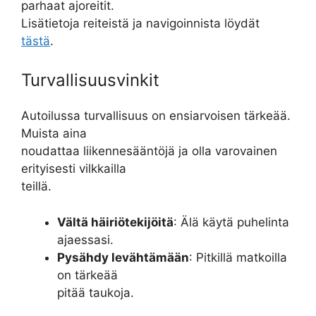
parhaat ajoreitit.
Lisätietoja reiteistä ja navigoinnista löydät
tästä
.
Turvallisuusvinkit
Autoilussa turvallisuus on ensiarvoisen tärkeää.
Muista aina
noudattaa liikennesääntöjä ja olla varovainen
erityisesti vilkkailla
teillä.
Vältä häiriötekijöitä
: Älä käytä puhelinta
ajaessasi.
Pysähdy levähtämään
: Pitkillä matkoilla
on tärkeää
pitää taukoja.