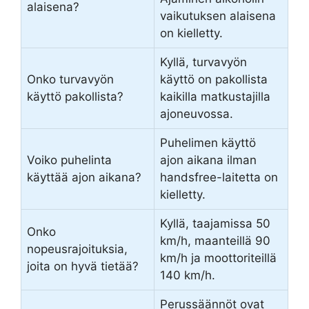
alaisena?
vaikutuksen alaisena
on kielletty.
Kyllä, turvavyön
Onko turvavyön
käyttö on pakollista
käyttö pakollista?
kaikilla matkustajilla
ajoneuvossa.
Puhelimen käyttö
Voiko puhelinta
ajon aikana ilman
käyttää ajon aikana?
handsfree-laitetta on
kielletty.
Kyllä, taajamissa 50
Onko
km/h, maanteillä 90
nopeusrajoituksia,
km/h ja moottoriteillä
joita on hyvä tietää?
140 km/h.
Perussäännöt ovat