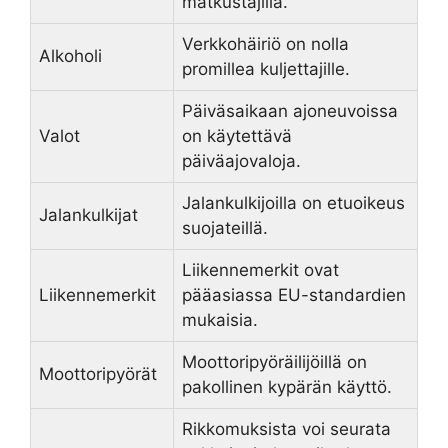
matkustajilla.
Verkkohäiriö on nolla
Alkoholi
promillea kuljettajille.
Päiväsaikaan ajoneuvoissa
Valot
on käytettävä
päiväajovaloja.
Jalankulkijoilla on etuoikeus
Jalankulkijat
suojateillä.
Liikennemerkit ovat
Liikennemerkit
pääasiassa EU-standardien
mukaisia.
Moottoripyöräilijöillä on
Moottoripyörät
pakollinen kypärän käyttö.
Rikkomuksista voi seurata