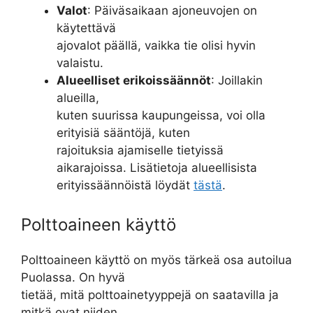
Valot
: Päiväsaikaan ajoneuvojen on
käytettävä
ajovalot päällä, vaikka tie olisi hyvin
valaistu.
Alueelliset erikoissäännöt
: Joillakin
alueilla,
kuten suurissa kaupungeissa, voi olla
erityisiä sääntöjä, kuten
rajoituksia ajamiselle tietyissä
aikarajoissa. Lisätietoja alueellisista
erityissäännöistä löydät
tästä
.
Polttoaineen käyttö
Polttoaineen käyttö on myös tärkeä osa autoilua
Puolassa. On hyvä
tietää, mitä polttoainetyyppejä on saatavilla ja
mitkä ovat niiden