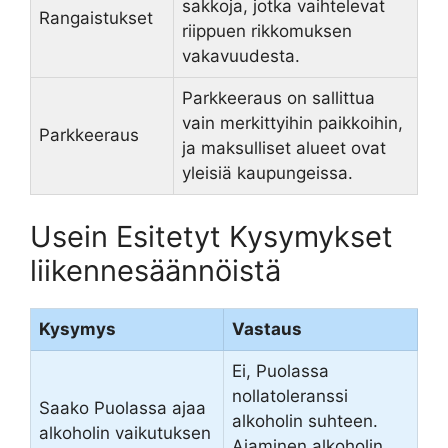
sakkoja, jotka vaihtelevat
Rangaistukset
riippuen rikkomuksen
vakavuudesta.
Parkkeeraus on sallittua
vain merkittyihin paikkoihin,
Parkkeeraus
ja maksulliset alueet ovat
yleisiä kaupungeissa.
Usein Esitetyt Kysymykset
liikennesäännöistä
Kysymys
Vastaus
Ei, Puolassa
nollatoleranssi
Saako Puolassa ajaa
alkoholin suhteen.
alkoholin vaikutuksen
Ajaminen alkoholin