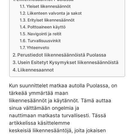
Yleiset liikennesäännöt
Liikenteen valvonta ja sakot
Erityiset liikennesäännöt
Polttoaineen käyttö
Navigointi ja reitit
Turvallisuusvinkit
Yhteenveto
Perustiedot liikennesäännöistä Puolassa
Usein Esitetyt Kysymykset liikennesäännöistä
Liikennesaannot
Kun suunnittelet matkaa autolla Puolassa, on
tärkeää ymmärtää maan
liikennesäännöt ja käytännöt. Tämä auttaa
sinua välttämään ongelmia ja
nauttimaan matkasta turvallisesti. Tässä
artikkelissa käsittelemme
keskeisiä liikennesääntöjä, joita jokaisen