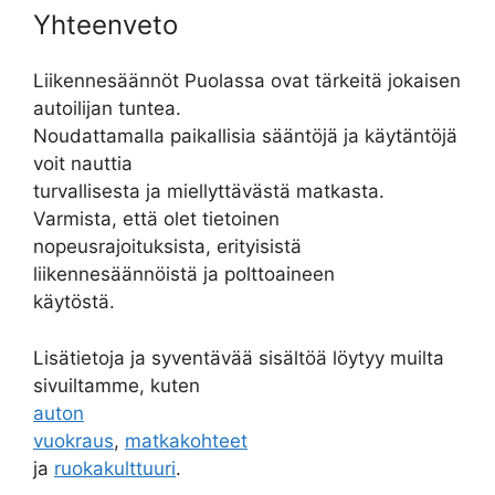
Yhteenveto
Liikennesäännöt Puolassa ovat tärkeitä jokaisen
autoilijan tuntea.
Noudattamalla paikallisia sääntöjä ja käytäntöjä
voit nauttia
turvallisesta ja miellyttävästä matkasta.
Varmista, että olet tietoinen
nopeusrajoituksista, erityisistä
liikennesäännöistä ja polttoaineen
käytöstä.
Lisätietoja ja syventävää sisältöä löytyy muilta
sivuiltamme, kuten
auton
vuokraus
,
matkakohteet
ja
ruokakulttuuri
.