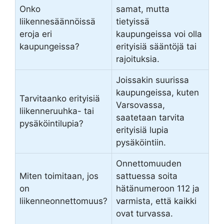
Onko
samat, mutta
liikennesäännöissä
tietyissä
eroja eri
kaupungeissa voi olla
kaupungeissa?
erityisiä sääntöjä tai
rajoituksia.
Joissakin suurissa
kaupungeissa, kuten
Tarvitaanko erityisiä
Varsovassa,
liikenneruuhka- tai
saatetaan tarvita
pysäköintilupia?
erityisiä lupia
pysäköintiin.
Onnettomuuden
Miten toimitaan, jos
sattuessa soita
on
hätänumeroon 112 ja
liikenneonnettomuus?
varmista, että kaikki
ovat turvassa.