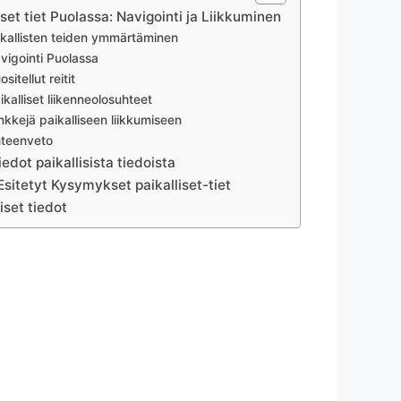
iset tiet Puolassa: Navigointi ja Liikkuminen
ikallisten teiden ymmärtäminen
vigointi Puolassa
ositellut reitit
ikalliset liikenneolosuhteet
nkkejä paikalliseen liikkumiseen
teenveto
edot paikallisista tiedoista
Esitetyt Kysymykset paikalliset-tiet
iset tiedot