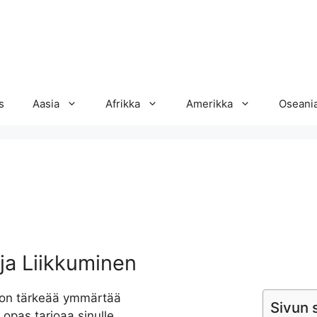
s
Aasia
Afrikka
Amerikka
Oseani
 ja Liikkuminen
, on tärkeää ymmärtää
Sivun s
ä opas tarjoaa sinulle