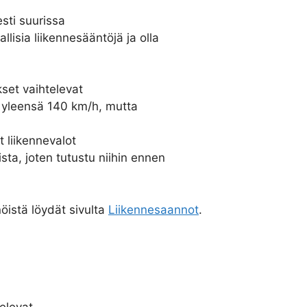
esti suurissa
isia liikennesääntöjä ja olla
kset vaihtelevat
on yleensä 140 km/h, mutta
et liikennevalot
sta, joten tutustu niihin ennen
öistä löydät sivulta
Liikennesaannot
.