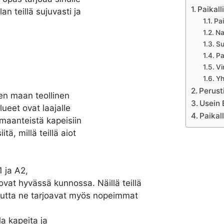
Paikall
an teillä sujuvasti ja
Pa
Na
Su
Pa
Vi
Yh
Perusti
uen maan teollinen
Usein 
lueet ovat laajalle
Paikall
a maanteistä kapeisiin
itä, millä teillä aiot
1 ja A2,
vat hyvässä kunnossa. Näillä teillä
utta ne tarjoavat myös nopeimmat
la kapeita ja