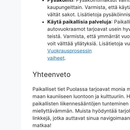
Pysäköinti
: Pysäköintimaksut vaiht
kaupungeittain. Varmista, että käytä
vältät sakot. Lisätietoja pysäköinni
Käytä paikallisia palveluja
: Paikall
autovuokraamot tarjoavat usein hyviä
teistä. Varmista, että ymmärrät vu
voit välttää yllätyksiä. Lisätietoja 
Vuokrausprosessin
vaiheet
.
Yhteenveto
Paikalliset tiet Puolassa tarjoavat monia 
maan kauniiseen luontoon ja kulttuuriin. 
paikallisten liikennesääntöjen tuntemine
miellyttävämmän. Muista hyödyntää tarjoll
linkkejä, jotka auttavat sinua navigoimaan
matkaa!