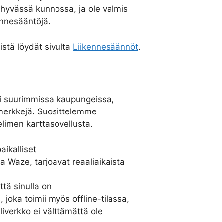
 hyvässä kunnossa, ja ole valmis
nnesääntöjä.
istä löydät sivulta
Liikennesäännöt
.
sti suurimmissa kaupungeissa,
nemerkkejä. Suosittelemme
limen karttasovellusta.
aikalliset
a Waze, tarjoavat reaaliaikaista
ttä sinulla on
 joka toimii myös offline-tilassa,
liverkko ei välttämättä ole