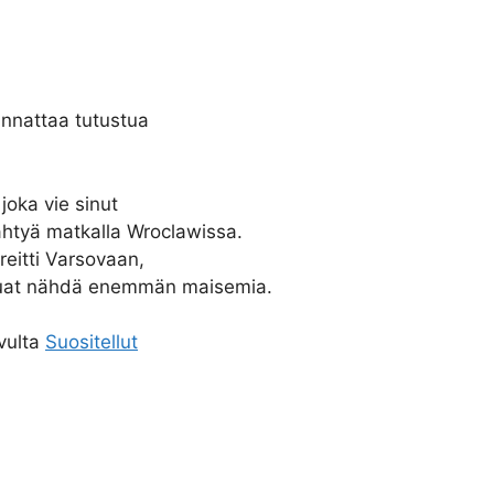
kannattaa tutustua
joka vie sinut
htyä matkalla Wroclawissa.
reitti Varsovaan,
haluat nähdä enemmän maisemia.
ivulta
Suositellut