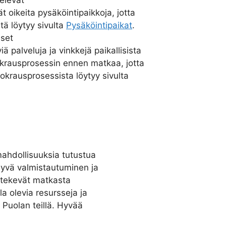
elevat
t oikeita pysäköintipaikkoja, jotta
stä löytyy sivulta
Pysäköintipaikat
.
iset
 palveluja ja vinkkejä paikallisista
okrausprosessin ennen matkaa, jotta
vuokrausprosessista löytyy sivulta
mahdollisuuksia tutustua
Hyvä valmistautuminen ja
n tekevät matkasta
a olevia resursseja ja
 Puolan teillä. Hyvää