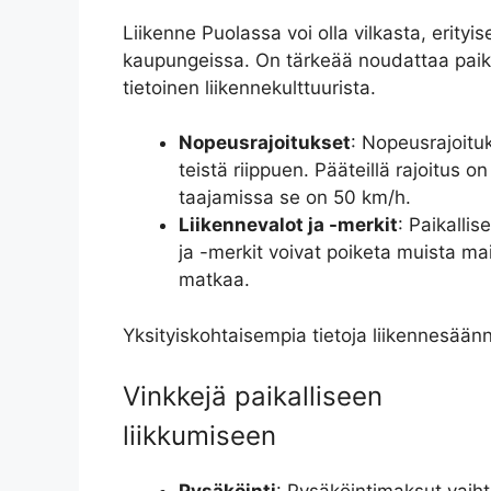
Liikenne Puolassa voi olla vilkasta, erityis
kaupungeissa. On tärkeää noudattaa paikall
tietoinen liikennekulttuurista.
Nopeusrajoitukset
: Nopeusrajoitu
teistä riippuen. Pääteillä rajoitus 
taajamissa se on 50 km/h.
Liikennevalot ja -merkit
: Paikallis
ja -merkit voivat poiketa muista mai
matkaa.
Yksityiskohtaisempia tietoja liikennesäänn
Vinkkejä paikalliseen
liikkumiseen