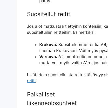
paras.
Suositellut reitit
Jos aiot matkustaa tiettyihin kohteisiin, 
suositeltuihin reitteihin. Esimerkiksi:
Krakova
: Suosittelemme reittiä A4, 
suoraan Krakovaan. Voit myös pysä
Varsova
: A2-moottoritie on nopein 
mutta voit myös valita A1:n, jos 
Lisätietoja suositelluista reiteistä löytyy s
reitit
.
Paikalliset
liikenneolosuhteet