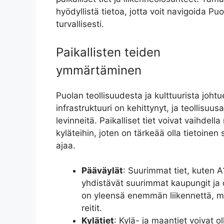
hyödyllistä tietoa, jotta voit navigoida Puol
turvallisesti.
Paikallisten teiden
ymmärtäminen
Puolan teollisuudesta ja kulttuurista joht
infrastruktuuri on kehittynyt, ja teollisuusa
levinneitä. Paikalliset tiet voivat vaihdell
kyläteihin, joten on tärkeää olla tietoinen si
ajaa.
Pääväylät
: Suurimmat tiet, kuten A
yhdistävät suurimmat kaupungit ja o
on yleensä enemmän liikennettä, m
reitit.
Kylätiet
: Kylä- ja maantiet voivat ol