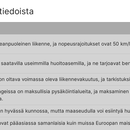
tiedoista
eanpuoleinen liikenne, ja nopeusrajoitukset ovat 50 km/
 saatavilla useimmilla huoltoasemilla, ja ne tarjoavat ben
a on oltava voimassa oleva liikennevakuutus, ja tarkistuks
eissa on maksullisia pysäköintialueita, ja maksaminen v
a.
in hyvässä kunnossa, mutta maaseudulla voi esiintyä hu
ovat pääasiassa samanlaisia kuin muissa Euroopan maissa