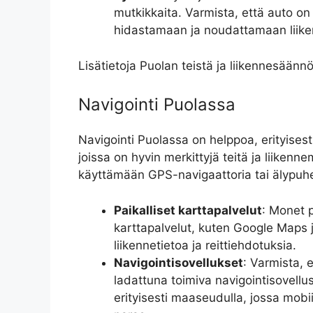
mutkikkaita. Varmista, että auto on
hidastamaan ja noudattamaan liike
Lisätietoja Puolan teistä ja liikennesäännö
Navigointi Puolassa
Navigointi Puolassa on helppoa, erityise
joissa on hyvin merkittyjä teitä ja liiken
käyttämään GPS-navigaattoria tai älypuhe
Paikalliset karttapalvelut
: Monet p
karttapalvelut, kuten Google Maps j
liikennetietoa ja reittiehdotuksia.
Navigointisovellukset
: Varmista, e
ladattuna toimiva navigointisovellus,
erityisesti maaseudulla, jossa mobii