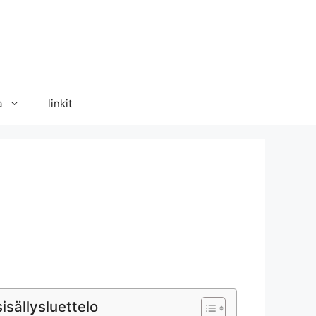
a
linkit
isällysluettelo