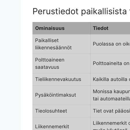
Perustiedot paikallisista 
Ominaisuus
Tiedot
Paikalliset
Puolassa on oik
liikennesäännöt
Polttoaineen
Polttoaineita on
saatavuus
Tieliikennevakuutus
Kaikilla autoill
Monissa kaupung
Pysäköintimaksut
tai automaateill
Tieolosuhteet
Tiet ovat pääos
Liikennemerkit 
Liikennemerkit